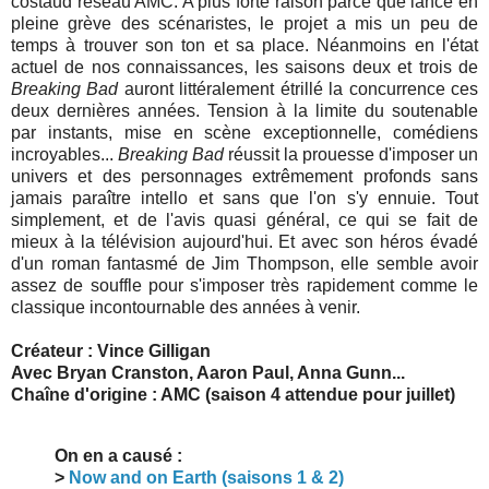
costaud réseau AMC. A plus forte raison parce que lancé en
pleine grève des scénaristes, le projet a mis un peu de
temps à trouver son ton et sa place. Néanmoins en l'état
actuel de nos connaissances, les saisons deux et trois de
Breaking Bad
auront littéralement étrillé la concurrence ces
deux dernières années. Tension à la limite du soutenable
par instants, mise en scène exceptionnelle, comédiens
incroyables...
Breaking Bad
réussit la prouesse d'imposer un
univers et des personnages extrêmement profonds sans
jamais paraître intello et sans que l'on s'y ennuie. Tout
simplement, et de l'avis quasi général, ce qui se fait de
mieux à la télévision aujourd'hui. Et avec son héros évadé
d'un roman fantasmé de Jim Thompson, elle semble avoir
assez de souffle pour s'imposer très rapidement comme le
classique incontournable des années à venir.
Créateur : Vince Gilligan
Avec Bryan Cranston, Aaron Paul, Anna Gunn...
Chaîne d'origine : AMC (saison 4 attendue pour juillet)
On en a causé :
>
Now and on Earth (saisons 1 & 2)