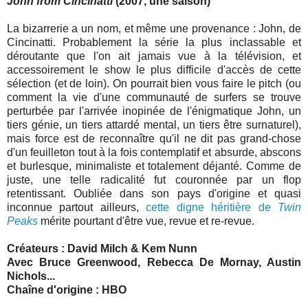
John from Cincinatti
(2007, une saison)
La bizarrerie a un nom, et même une provenance : John, de
Cincinatti. Probablement la série la plus inclassable et
déroutante que l'on ait jamais vue à la télévision, et
accessoirement le show le plus difficile d'accès de cette
sélection (et de loin). On pourrait bien vous faire le pitch (ou
comment la vie d'une communauté de surfers se trouve
perturbée par l'arrivée inopinée de l'énigmatique John, un
tiers génie, un tiers attardé mental, un tiers être surnaturel),
mais force est de reconnaître qu'il ne dit pas grand-chose
d'un feuilleton tout à la fois contemplatif et absurde, abscons
et burlesque, minimaliste et totalement déjanté. Comme de
juste, une telle radicalité fut couronnée par un flop
retentissant. Oubliée dans son pays d'origine et quasi
inconnue partout ailleurs,
cette digne héritière de
Twin
Peaks
mérite pourtant d'être vue, revue et re-revue.
Créateurs : David Milch & Kem Nunn
Avec Bruce Greenwood, Rebecca De Mornay, Austin
Nichols...
Chaîne d'origine : HBO