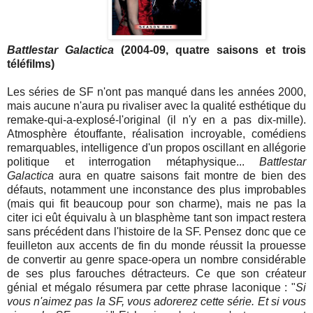
Battlestar Galactica
(2004-09, quatre saisons et trois
téléfilms)
Les séries de SF n'ont pas manqué dans les années 2000,
mais aucune n'aura pu rivaliser avec la qualité esthétique du
remake-qui-a-explosé-l'original (il n'y en a pas dix-mille).
Atmosphère étouffante, réalisation incroyable, comédiens
remarquables, intelligence d'un propos oscillant en allégorie
politique et interrogation métaphysique...
Battlestar
Galactica
aura en quatre saisons fait montre de bien des
défauts, notamment une inconstance des plus improbables
(mais qui fit beaucoup pour son charme), mais ne pas la
citer ici eût équivalu à un blasphème tant son impact restera
sans précédent dans l'histoire de la SF. Pensez donc que ce
feuilleton aux accents de fin du monde réussit la prouesse
de convertir au genre space-opera un nombre considérable
de ses plus farouches détracteurs. Ce que son créateur
génial et mégalo résumera par cette phrase laconique : "
Si
vous n'aimez pas la SF, vous adorerez cette série. Et si vous