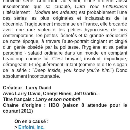
nouvelle série. Autofiction au vitriol, d'une drôlerie aussi
insoutenable que sa cruauté,
Curb Your Enthusiasm
(littéralement :
Modère tes ardeurs
) est probablement l'une
des séries les plus originales et inclassables de la
décennie. Tragiquement méconnue en France, elle brocarde
avec une rare violence les petites hypocrisies de nos
contemporains, les petites lâchetés et la grande médiocrité
de notre époque, à travers l'auto-portrait cinglant et cinglé
d'un génie obsédé par la politesse, l'hygiène et sa petite
personne - salaud ordinaire dans un monde en comptant
beaucoup comme lui. C'est bruyant, insolent, impudique,
dérangeant. Et régulièrement irritant (comme le dit le slogan
de la série : "
Deep inside, you know you're him.
") Donc
absolument incontournable.
Créateur : Larry David
Avec Larry David, Cheryl Hines, Jeff Garlin...
Titre français :
Larry et son nombril
Chaîne d'origine : HBO (saison 8 attendue pour le
courant 2011)
On en a causé :
>
Enfoiré, Inc.