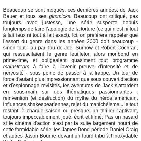
Beaucoup se sont moqués, ces dernières années, de Jack
Bauer et tous ses
gimmicks
. Beaucoup ont critiqué, pas
toujours avec justesse, une série suspecte depuis
longtemps de faire l'apologie de la torture (ce qui n'est ni tout
à fait faux ni tout à fait exact). Ici, on préfèrera rappeler que
l'essort du genre dans les années 2000 doit beaucoup -
sinon tout - au pari fou de Joël Surnow et Robert Cochran,
qui ressuscitaient le genre feuilleton alors moribond en
prime-time, et obligeaient quasiment tout programme
mainstream
à faire à l'avenir preuve d'intensité et de
nervosité - sous peine de passer à la trappe. Un tour de
force d'autant plus impressionnant que sous couvert d'action
et d'espionnage revisités, les aventures de Jack s'attardent
en sous-main sur des thématiques passionnantes :
réinvention (et destruction) du mythe du héros américain,
influences shakespeariennes, rejet du manichéisme... le tout
restant, à chaque saison ou presque, un thriller captivant,
toujours impeccablement joué, écrit et filmé. Pas un hasard
si le cinéma d'action s'est par la suite largement nourri de
cette formidable série, les James Bond période Daniel Craig
et autres Jason Bourne devant un lourd tribu à l'inoxydable