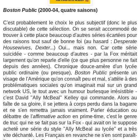
Boston Public
(2000-04, quatre saisons)
C'est probablement le choix le plus subjectif (donc le plus
discutable) de cette sélection. On se serait accommodé de
trouver à cette place beaucoup d'autres séries écartées pour
des raisons tout sauf de bonne foi (au hasard :
Desperate
Housewives
,
Dexter
...) Oui... mais non. Car cette série
suicidée - comme beaucoup d'autres - par la Fox méritait
largement qu'on reparle d'elle (ce que plus personne ne fait
depuis des années). Chronique douce-amère d'un lycée
public ordinaire (ou presque),
Boston Public
présente un
visage de l'Amérique qu'on connaît peu et mal, s'attèle à des
problématiques sociales qu'on imaginait mal sur un grand
network US, le tout avec un humour burlesque irrésistible -
c'est David "Ally McBeal" Kelley qui commande. Alors au
faîte de sa gloire, il se jettera à corps perdu dans la bagarre
et ne s'en remettra jamais vraiment. Parler éducation ou
débattre de l'
affirmative action
en prime-time, c'est le genre
de truc qui ne se fait pas sur la Fox - qui avait on le suppose
acheté une série du style "Ally McBeal au lycée" et a très
vite déchanté. Les Français en revanche ne s'en sont paraît-