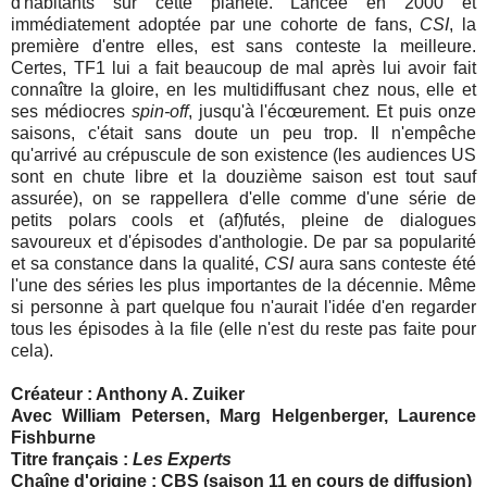
d'habitants sur cette planète. Lancée en 2000 et
immédiatement adoptée par une cohorte de fans,
CSI
, la
première d'entre elles, est sans conteste la meilleure.
Certes, TF1 lui a fait beaucoup de mal après lui avoir fait
connaître la gloire, en les multidiffusant chez nous, elle et
ses médiocres
spin-off
, jusqu'à l'écœurement. Et puis onze
saisons, c'était sans doute un peu trop. Il n'empêche
qu'arrivé au crépuscule de son existence (les audiences US
sont en chute libre et la douzième saison est tout sauf
assurée), on se rappellera d'elle comme d'une série de
petits polars cools et (af)futés, pleine de dialogues
savoureux et d'épisodes d'anthologie. De par sa popularité
et sa constance dans la qualité,
CSI
aura sans conteste été
l'une des séries les plus importantes de la décennie. Même
si personne à part quelque fou n'aurait l'idée d'en regarder
tous les épisodes à la file (elle n'est du reste pas faite pour
cela).
Créateur : Anthony A. Zuiker
Avec William Petersen, Marg Helgenberger, Laurence
Fishburne
Titre français :
Les Experts
Chaîne d'origine : CBS (saison 11 en cours de diffusion)