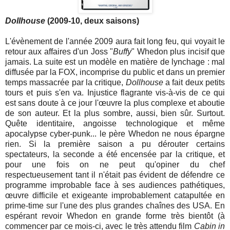
Dollhouse
(2009-10, deux saisons)
L'évènement de l'année 2009 aura fait long feu, qui voyait le
retour aux affaires d'un Joss "
Buffy
" Whedon plus incisif que
jamais. La suite est un modèle en matière de lynchage : mal
diffusée par la FOX, incomprise du public et dans un premier
temps massacrée par la critique,
Dollhouse
a fait deux petits
tours et puis s'en va. Injustice flagrante vis-à-vis de ce qui
est sans doute à ce jour l'œuvre la plus complexe et aboutie
de son auteur. Et la plus sombre, aussi, bien sûr. Surtout.
Quête identitaire, angoisse technologique et même
apocalypse cyber-punk... le père Whedon ne nous épargne
rien. Si la première saison a pu dérouter certains
spectateurs, la seconde a été encensée par la critique, et
pour une fois on ne peut qu'opiner du chef
respectueusement tant il n'était pas évident de défendre ce
programme improbable face à ses audiences pathétiques,
œuvre difficile et exigeante improbablement catapultée en
prime-time sur l'une des plus grandes chaînes des USA. En
espérant revoir Whedon en grande forme très bientôt (à
commencer par ce mois-ci, avec le très attendu film
Cabin in