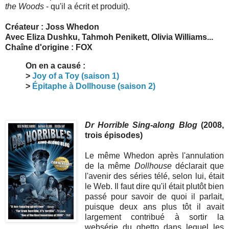
the Woods
- qu'il a écrit et produit).
Créateur : Joss Whedon
Avec Eliza Dushku, Tahmoh Penikett, Olivia Williams...
Chaîne d'origine : FOX
On en a causé :
>
Joy of a Toy (saison 1)
>
Épitaphe à Dollhouse (saison 2)
Dr Horrible Sing-along Blog
(2008,
trois épisodes)
Le même Whedon après l'annulation
de la même
Dollhouse
déclarait que
l'avenir des séries télé, selon lui, était
le Web. Il faut dire qu'il était plutôt bien
passé pour savoir de quoi il parlait,
puisque deux ans plus tôt il avait
largement contribué à sortir la
websérie du ghetto dans lequel les