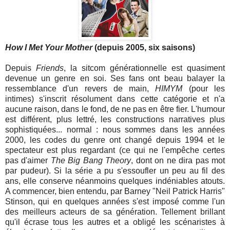
How I Met Your Mother
(depuis 2005, six saisons)
Depuis
Friends
, la sitcom générationnelle est quasiment
devenue un genre en soi. Ses fans ont beau balayer la
ressemblance d'un revers de main,
HIMYM
(pour les
intimes) s'inscrit résolument dans cette catégorie et n'a
aucune raison, dans le fond, de ne pas en être fier. L'humour
est différent, plus lettré, les constructions narratives plus
sophistiquées... normal : nous sommes dans les années
2000, les codes du genre ont changé depuis 1994 et le
spectateur est plus regardant (ce qui ne l'empêche certes
pas d'aimer
The Big Bang Theory
, dont on ne dira pas mot
par pudeur). Si la série a pu s'essoufler un peu au fil des
ans, elle conserve néanmoins quelques indéniables atouts.
A commencer, bien entendu, par Barney "Neil Patrick Harris"
Stinson, qui en quelques années s'est imposé comme l'un
des meilleurs acteurs de sa génération. Tellement brillant
qu'il écrase tous les autres et a obligé les scénaristes à