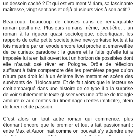
un dessein caché ? Et qui est vraiment Miriam, sa fascinante
maîtresse, vingt-sept ans et déjà plusieurs vies à son actif ?
Beaucoup, beaucoup de choses dans ce remarquable
roman posthume. Plusieurs romans même, peut-être… un
roman à la rigueur quasi sociologique, décortiquant les
rapports de cette petite société juive new-yorkaise toute à la
fois meurtrie par un exode encore tout proche et émerveillée
de ce curieux paradoxe : la guerre et la fuite qu’elle lui a
imposée lui a en fait ouvert tout un horizon de possibles dont
elle n’aurait osé rêver en Pologne. Drôle de réflexion
suffisant à faire comprendre dès les premières pages qu’on
n'aura pas droit ici à un énième livre mettant en scène des
survivants de l’Holocauste. Et de fait alors que le lecteur se
croit embarqué dans une histoire de ce type il a la surprise
de voir subitement le texte glisser vers une affaire de triangle
amoureux aux confins du libertinage (certes implicite), plein
de fureur et de passion.
C’est alors un tout autre roman qui commence, plus
étonnant encore que le premier et tout à fait passionnant :
entre Max et Aaron naît comme on pouvait s’y attendre une