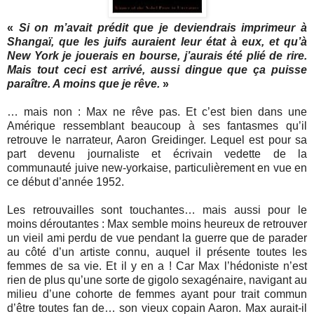
«
Si on m’avait prédit que je deviendrais imprimeur à
Shangaï, que les juifs auraient leur état à eux, et qu’à
New York je jouerais en bourse, j’aurais été plié de rire.
Mais tout ceci est arrivé, aussi dingue que ça puisse
paraître. A moins que je rêve.
»
… mais non : Max ne rêve pas. Et c’est bien dans une
Amérique ressemblant beaucoup à ses fantasmes qu’il
retrouve le narrateur, Aaron Greidinger. Lequel est pour sa
part devenu journaliste et écrivain vedette de la
communauté juive new-yorkaise, particulièrement en vue en
ce début d’année 1952.
Les retrouvailles sont touchantes… mais aussi pour le
moins déroutantes : Max semble moins heureux de retrouver
un vieil ami perdu de vue pendant la guerre que de parader
au côté d’un artiste connu, auquel il présente toutes les
femmes de sa vie. Et il y en a ! Car Max l’hédoniste n’est
rien de plus qu’une sorte de gigolo sexagénaire, navigant au
milieu d’une cohorte de femmes ayant pour trait commun
d’être toutes fan de… son vieux copain Aaron. Max aurait-il