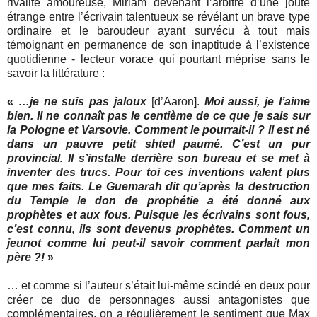
rivalité amoureuse, Miriam devenant l’arbitre d’une joute
étrange entre l’écrivain talentueux se révélant un brave type
ordinaire et le baroudeur ayant survécu à tout mais
témoignant en permanence de son inaptitude à l’existence
quotidienne - lecteur vorace qui pourtant méprise sans le
savoir la littérature :
«
…je ne suis pas jaloux
[d’Aaron].
Moi aussi, je l’aime
bien. Il ne connaît pas le centième de ce que je sais sur
la Pologne et Varsovie. Comment le pourrait-il ? Il est né
dans un pauvre petit shtetl paumé. C’est un pur
provincial. Il s’installe derrière son bureau et se met à
inventer des trucs. Pour toi ces inventions valent plus
que mes faits. Le Guemarah dit qu’après la destruction
du Temple le don de prophétie a été donné aux
prophètes et aux fous. Puisque les écrivains sont fous,
c’est connu, ils sont devenus prophètes. Comment un
jeunot comme lui peut-il savoir comment parlait mon
père ?!
»
… et comme si l’auteur s’était lui-même scindé en deux pour
créer ce duo de personnages aussi antagonistes que
complémentaires, on a régulièrement le sentiment que Max