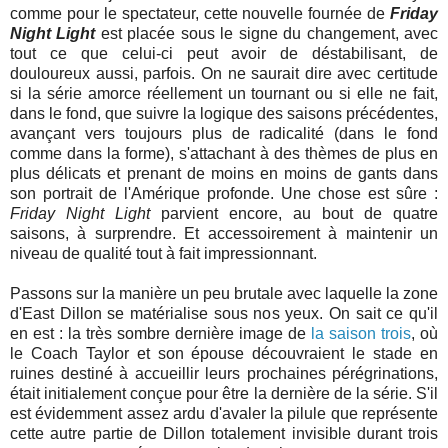
comme pour le spectateur, cette nouvelle fournée de
Friday
Night Light
est placée sous le signe du changement, avec
tout ce que celui-ci peut avoir de déstabilisant, de
douloureux aussi, parfois. On ne saurait dire avec certitude
si la série amorce réellement un tournant ou si elle ne fait,
dans le fond, que suivre la logique des saisons précédentes,
avançant vers toujours plus de radicalité (dans le fond
comme dans la forme), s'attachant à des thèmes de plus en
plus délicats et prenant de moins en moins de gants dans
son portrait de l'Amérique profonde. Une chose est sûre :
Friday Night Light
parvient encore, au bout de quatre
saisons, à surprendre. Et accessoirement à maintenir un
niveau de qualité tout à fait impressionnant.
Passons sur la manière un peu brutale avec laquelle la zone
d'East Dillon se matérialise sous nos yeux. On sait ce qu'il
en est : la très sombre dernière image de
la saison trois
, où
le Coach Taylor et son épouse découvraient le stade en
ruines destiné à accueillir leurs prochaines pérégrinations,
était initialement conçue pour être la dernière de la série. S'il
est évidemment assez ardu d'avaler la pilule que représente
cette autre partie de Dillon totalement invisible durant trois