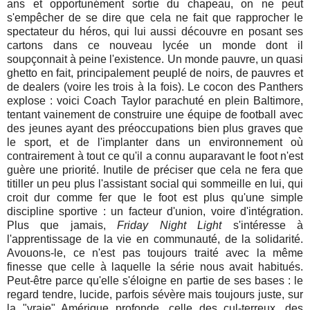
ans et opportunément sortie du chapeau, on ne peut
s'empêcher de se dire que cela ne fait que rapprocher le
spectateur du héros, qui lui aussi découvre en posant ses
cartons dans ce nouveau lycée un monde dont il
soupçonnait à peine l'existence. Un monde pauvre, un quasi
ghetto en fait, principalement peuplé de noirs, de pauvres et
de dealers (voire les trois à la fois). Le cocon des Panthers
explose : voici Coach Taylor parachuté en plein Baltimore,
tentant vainement de construire une équipe de football avec
des jeunes ayant des préoccupations bien plus graves que
le sport, et de l'implanter dans un environnement où
contrairement à tout ce qu'il a connu auparavant le foot n'est
guère une priorité. Inutile de préciser que cela ne fera que
titiller un peu plus l'assistant social qui sommeille en lui, qui
croit dur comme fer que le foot est plus qu'une simple
discipline sportive : un facteur d'union, voire d'intégration.
Plus que jamais,
Friday Night Light
s'intéresse à
l'apprentissage de la vie en communauté, de la solidarité.
Avouons-le, ce n'est pas toujours traité avec la même
finesse que celle à laquelle la série nous avait habitués.
Peut-être parce qu'elle s'éloigne en partie de ses bases : le
regard tendre, lucide, parfois sévère mais toujours juste, sur
la "vraie" Amérique profonde, celle des cul-terreux, des