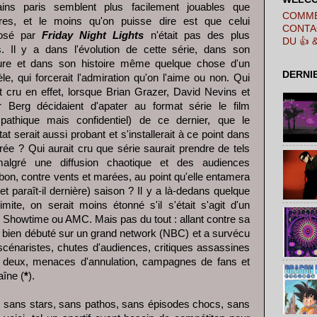
ains paris semblent plus facilement jouables que
COMME
tres, et le moins qu'on puisse dire est que celui
CONTA
posé par
Friday Night Lights
n'était pas des plus
DU 👍 
s. Il y a dans l'évolution de cette série, dans son
ture et dans son histoire même quelque chose d'un
DERNI
e, qui forcerait l'admiration qu'on l'aime ou non. Qui
it cru en effet, lorsque Brian Grazer, David Nevins et
r Berg décidaient d'apater au format série le film
pathique mais confidentiel) de ce dernier, que le
tat serait aussi probant et s'installerait à ce point dans
rée ? Qui aurait cru que série saurait prendre de tels
malgré une diffusion chaotique et des audiences
ir bon, contre vents et marées, au point qu'elle entamera
 paraît-il dernière) saison ? Il y a là-dedans quelque
mite, on serait moins étonné s'il s'était s'agit d'un
howtime ou AMC. Mais pas du tout : allant contre sa
 et bien débuté sur un grand network (NBC) et a survécu
scénaristes, chutes d'audiences, critiques assassines
on deux, menaces d'annulation, campagnes de fans et
îne (
*
).
 sans stars, sans pathos, sans épisodes chocs, sans