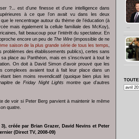
ser ?... est d'une finesse et d'une intelligence dans
 supérieures à ce que l'on avait vu dans les deux
i que le rencentrage autour du thème de l'éducation (à
cée mais également la cellule familiale des McKoy),
…
icaines, fait beaucoup pour l'intérêt du spectateur. En
pproche encore un peu de
The Wire
(impossible de ne
ième saison de la plus grande série de tous les temps
,
es problèmes des établissements publics), certes sans
r sa place au Panthéon, mais en s'inscrivant à tout le
ation. On doit à David Simon d'avoir prouvé que les
us complexes avaient tout à fait leur place dans un
en étant bien moins revendicatif (quoique bien plus les
TOUTE
chapitre de
Friday Night Lights
montre que d'autres
ate de voir si Peter Berg parvient à maintenir le même
son quatre.
3), créée par Brian Grazer, David Nevins et Peter
ernier (Direct TV, 2008-09)