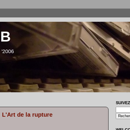
LB
 '2006
SUIVEZ
 L'Art de la rupture
WELC