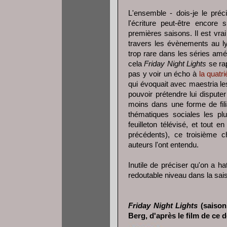
L'ensemble - dois-je le préci
l'écriture peut-être encore
premières saisons. Il est vra
travers les évènements au ly
trop rare dans les séries amér
cela
Friday Night Lights
se ra
pas y voir un écho à
la quatr
qui évoquait avec maestria l
pouvoir prétendre lui dispute
moins dans une forme de fili
thématiques sociales les pl
feuilleton télévisé, et tout 
précédents), ce troisième 
auteurs l'ont entendu.
Inutile de préciser qu'on a h
redoutable niveau dans la sai
Friday Night Lights
(saison 
Berg, d'après le film de ce d