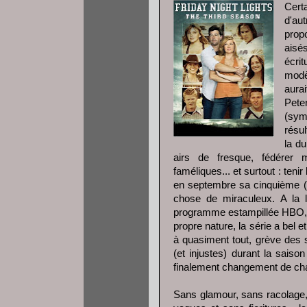
Cert
d'au
pro
aisé
écri
modèl
aura
Pete
(sym
résul
la du
airs de fresque, fédérer 
faméliques... et surtout : ten
en septembre sa cinquième (et
chose de miraculeux. A la li
programme estampillée HBO, S
propre nature, la série a bel
à quasiment tout, grève des 
(et injustes) durant la sais
finalement changement de cha
Sans glamour, sans racolage,