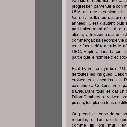
vagues et sans fioritures... l
progresser, parvenue à son mei
USA, est une exceptionnelle 
ten
des meilleures saisons de
années. C'est d'autant plus
pariticulièrement délicat, e
album, la troisième saison est s
commençait sa seconde vie sur
toute façon déjà depuis le d
NBC. Rupture dans la continu
parce que le nombre d'épisode
Faut-il y voir un symbole ? 
de toutes les intrigues. Déso
croisée des chemins - à l'h
existences. Certains vont pa
travail. Dans tous les cas un
Dillon Panthers la saison pro
puisse, les plonge tous de d
On prend le temps de se pos
regarder, et l'on se dit qu
comme ils ont mûri, en