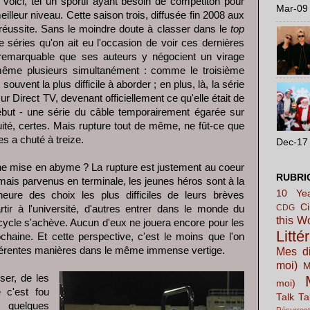
a voici, tel un sportif ayant besoin de compétiton pour
Mar-09 
lleur niveau. Cette saison trois, diffusée fin 2008 aux
réussite. Sans le moindre doute à classer dans le
top
 séries qu'on ait eu l'occasion de voir ces dernières
 remarquable que ses auteurs y négocient un virage
t même plusieurs simultanément : comme le troisième
ouvent la plus difficile à aborder ; en plus, là, la série
 Direct TV, devenant officiellement ce qu'elle était de
ébut - une série du câble temporairement égarée sur
ité, certes. Mais rupture tout de même, ne fût-ce que
s a chuté à treize.
Dec-17 
Une mise en abyme ? La rupture est justement au coeur
RUBRI
rmais parvenus en terminale, les jeunes héros sont à la
10 Yea
eure des choix les plus difficiles de leurs brèves
C
CDG
rtir à l'université, d'autres entrer dans le monde du
this W
 cycle s'achève. Aucun d'eux ne jouera encore pour les
Litté
chaine. Et cette perspective, c'est le moins que l'on
ifférentes manières dans le même immense vertige.
Mes di
moi)
M
er, de les
moi)
e c'est fou
Talk Ta
 quelques
Résurrect