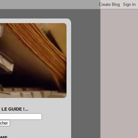
 LE GUIDE !...
OME