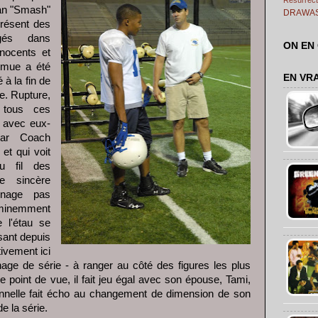
ian "Smash"
DRAWA
présent des
agés dans
ON EN
nnocents et
a mue a été
EN VR
 à la fin de
e. Rupture,
, tous ces
 avec eux-
ar Coach
et qui voit
au fil des
e sincère
nnage pas
éminemment
e l'étau se
ssant depuis
tivement ici
ge de série - à ranger au côté des figures les plus
e point de vue, il fait jeu égal avec son épouse, Tami,
onnelle fait écho au changement de dimension de son
e la série.