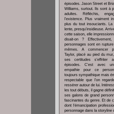
épisodes. Jason Street et Br
Williams, surtout. Ils sont à 
adultes. Réfléchis, eng
l'existence. Plus vraiment i
plus du tout insouciants. L
lente, presqu'insidieuse. Arrivé
cette saison, elle impressionn
disait-on ? Effectivement
personnages sont en rupture
mêmes. A commencer p
Taylor, placé au pied du mur, 
ses certitudes s'effriter 
épisodes. C'est avec un
empathie pour ce perso
toujours sympathique mais 
respectable que l'on regard
ressérer autour de lui. Intére
les tout débuts, il gagne défini
ses galons de grand personna
fascinantes du genre. Et de c
dont l'émancipation professi
personnage dans la storyline d