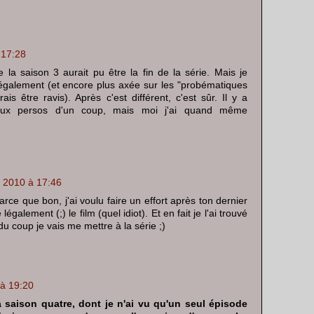
 17:28
e la saison 3 aurait pu être la fin de la série. Mais je
 également (et encore plus axée sur les "probématiques
ais être ravis). Après c'est différent, c'est sûr. Il y a
ux persos d'un coup, mais moi j'ai quand même
l 2010 à 17:46
rce que bon, j'ai voulu faire un effort après ton dernier
 légalement (;) le film (quel idiot). Et en fait je l'ai trouvé
u coup je vais me mettre à la série ;)
 à 19:20
a saison quatre, dont je n'ai vu qu'un seul épisode