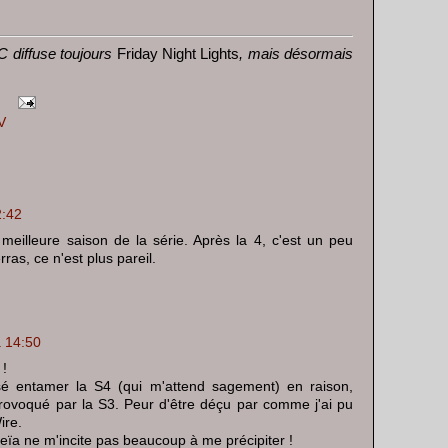
C diffuse toujours
Friday Night Lights
, mais désormais
V
2:42
meilleure saison de la série. Après la 4, c'est un peu
rras, ce n'est plus pareil.
à 14:50
 !
sé entamer la S4 (qui m'attend sagement) en raison,
rovoqué par la S3. Peur d'être déçu par comme j'ai pu
ire.
eïa ne m'incite pas beaucoup à me précipiter !