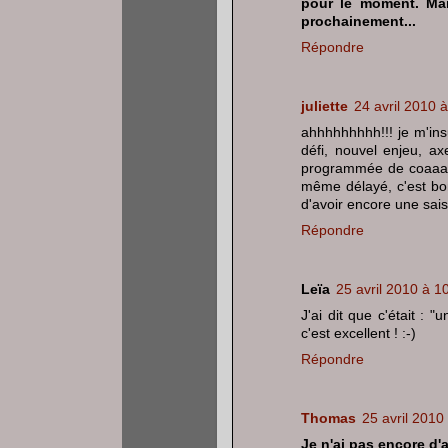
pour le moment. Mai
prochainement...
Répondre
juliette
24 avril 2010 
ahhhhhhhhh!!! je m'ins
défi, nouvel enjeu, axe
programmée de coaaaa
même délayé, c'est bon
d'avoir encore une saiso
Répondre
Leïa
25 avril 2010 à 1
J'ai dit que c'était :
c'est excellent ! :-)
Répondre
Thomas
25 avril 2010
Je n'ai pas encore d'a