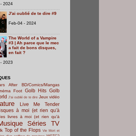
- 2024
J'ai oublié de te dire #9
Feb-04 - 2024
The World of a Vampire
#3 | Ah parce que le mec
a fait de bons disques,
en fait ?
- 2023
QUES
rs After
BD/Comics/Mangas
Golb Hits
Golb
inéma
Foot
orld
Jeux vidéo
J'ai oublié de te dire
rature
Live Me Tender
sques à moi (et rien qu'à
es livres à moi (et rien qu'à
Musique
Séries TV
Top of the Flops
lk
Vie Mort et
WGTC?
ion d'un coiffeur de province