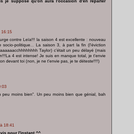
s je suppose qu'on aura l'occasion d'en reparler
à 16:15
urge contre Leïa!!! la saison 4 est excellente : nouveau
 socio-politique... La saison 3, à part la fin (l'éviction
aaaaacchhhhhhhh Taylor) c'était un peu délayé (mais
!!!La 4 est intense! Je suis en manque total, je t'envie
n devant toi (non, je ne t'envie pas, je te déteste!!!!)
0:03
 "un peu moins bien". Un peu moins bien que génial, bah
 à 18:41
vis pour l'instant ^^