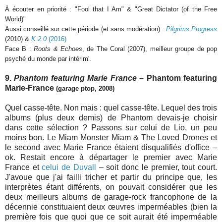
À écouter en priorité : "Fool that I Am" & "Great Dictator (of the Free
World)"
Aussi conseillé sur cette période (et sans modération) :
Pilgrims Progress
(2010) &
K 2.0
(2016)
Face B :
Roots & Echoes
, de The Coral (2007), meilleur groupe de pop
psyché du monde par intérim'.
9.
Phantom featuring Marie France
– Phantom featuring
Marie-France
(garage
p
top, 2008)
Quel casse-tête. Non mais : quel casse-tête. Lequel des trois
albums (plus deux demis) de Phantom devais-je choisir
dans cette sélection ? Passons sur celui de Lio, un peu
moins bon. Le Miam Monster Miam & The Loved Drones et
le second avec Marie France étaient disqualifiés d'office –
ok. Restait encore à départager le premier avec Marie
France et
celui de Duvall
– soit donc le premier, tout court.
J'avoue que j'ai failli tricher et partir du principe que, les
interprètes étant différents, on pouvait considérer que les
deux meilleurs albums de garage-rock francophone de la
décennie constituaient deux œuvres imperméables (bien la
première fois que quoi que ce soit aurait été imperméable