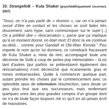
10.
Strangefolk
– Kula Shaker
(psychédéliquement incorrect,
2007)
"
Nous, on n’a pas parlé de «
réunion
», car on n’a jamais
cessé d’être en contact et les choses se sont faites très
doucement, sans hype, sans communiquer sur le sujet
[...]
On a préféré dire «
réincarnation
», parce que ça implique
qu’à un moment donné, on était mort. Et donc la vie continue
au-delà… comme pour Gandalf et Obi-Wan Kenobi.
" Peu
importe le nom qu'on lui donnera, ce comeback fracassant
de Kula Shaker a, mine de rien, accompagné toute une
décennie de Golb à coup de perles pop mémorables – là où
tant d'autres (qui parfois se prétendaient également des
réincarnations
) n'ont déclenché que ricanements gras et
mines embarrassées. Quitte à commencer quelque part,
autant prendre les choses par le commencement avec ce
splendide opus de
reformation
résurrection, sans doute un
peu plus brut que ses successeurs, mais renfermant
quelques unes des plus grandes compos d'un groupe dont
on n'a de toute façon toujours nié ici qu'il en ait jamais écrit
de mauvaises.