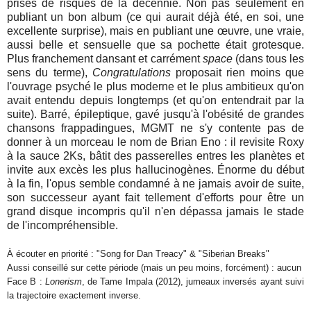
prises de risques de la décennie. Non pas seulement en
publiant un bon album (ce qui aurait déjà été, en soi, une
excellente surprise), mais en publiant une œuvre, une vraie,
aussi belle et sensuelle que sa pochette était grotesque.
Plus franchement dansant et carrément
space
(dans tous les
sens du terme),
Congratulations
proposait rien moins que
l'ouvrage psyché le plus moderne et le plus ambitieux qu'on
avait entendu depuis longtemps (et qu'on entendrait par la
suite). Barré, épileptique, gavé jusqu'à l'obésité de grandes
chansons frappadingues, MGMT ne s'y contente pas de
donner à un morceau le nom de Brian Eno : il revisite Roxy
à la sauce 2Ks, bâtit des passerelles entres les planètes et
invite aux excès les plus hallucinogènes. Énorme du début
à la fin, l'opus semble condamné à ne jamais avoir de suite,
son successeur ayant fait tellement d'efforts pour être un
grand disque incompris qu'il n'en dépassa jamais le stade
de l'incompréhensible.
À écouter en priorité : "Song for Dan Treacy" & "Siberian Breaks"
Aussi conseillé sur cette période (mais un peu moins, forcément) : aucun
Face B :
Lonerism
, de Tame Impala (2012), jumeaux inversés ayant suivi
la trajectoire exactement inverse.