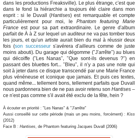
dans les productions Freaksville). Le plus étrange, c'est que
dans le fond la hiérarchie a toujours été claire dans mon
esprit : si le Duvall (
Hantises
) est remarquable et compte
particulièrement pour moi, le
Phantom featuring Marie
France
est pour sa part extraordinaire. Le genre d'album
parfait de À à Z sur lequel un auditeur ne va pas tomber tous
les jours, et qu'un artiste aurait bien du mal à réussir deux
fois (
son successeur
s'avérera d'ailleurs comme de juste
moins abouti). Du garage qui dégomme ("J'arrête") au blues
qui décoiffe ("Les Nanas", "Que sont-ils devenus ?") en
passant des bluettes fort... "Bleu", il n'y a pas une note qui
soit à jeter dans ce disque transcendé par une Marie France
plus vénéneuse et iconique que jamais. Et puis ces textes,
quand même... tellement bons, tellement parfaits que Duvall
nous pardonnera bien de ne pas avoir retenu son
Hantises
–
ce n'est pas comme s'il avait été exclu de la fête, hein ?
À écouter en priorité : "Les Nanas" & "J'arrête"
Aussi conseillé sur cette période (mais un peu moins, forcément) :
Kiss
(2012)
Face B :
Hantises
, de Phantom featuring Jacques Duvall (2006)