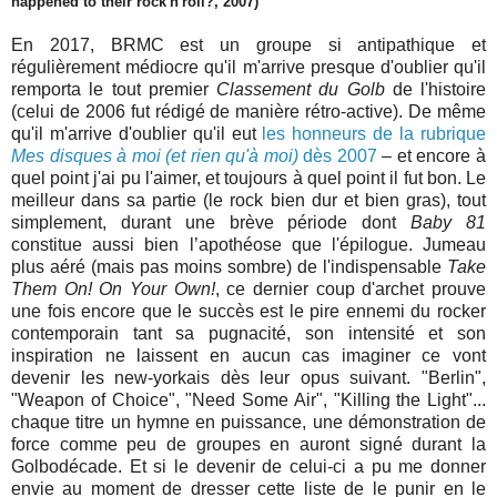
happened to their rock'n'roll?, 2007)
En 2017, BRMC est un groupe si antipathique et
régulièrement médiocre qu'il m'arrive presque d'oublier qu'il
remporta le tout premier
Classement du Golb
de l'histoire
(celui de 2006 fut rédigé de manière rétro-active). De même
qu'il m'arrive d'oublier qu'il eut
les honneurs de la rubrique
Mes disques à moi (et rien qu'à moi)
dès 2007
– et encore à
quel point j'ai pu l'aimer, et toujours à quel point il fut bon. Le
meilleur dans sa partie (le rock bien dur et bien gras), tout
simplement, durant une brève période dont
Baby 81
constitue aussi bien l’apothéose que l'épilogue. Jumeau
plus aéré (mais pas moins sombre) de l'indispensable
Take
Them On! On Your Own!
, ce dernier coup d'archet prouve
une fois encore que le succès est le pire ennemi du rocker
contemporain tant sa pugnacité, son intensité et son
inspiration ne laissent en aucun cas imaginer ce vont
devenir les new-yorkais dès leur opus suivant. "Berlin",
"Weapon of Choice", "Need Some Air", "Killing the Light"...
chaque titre un hymne en puissance, une démonstration de
force comme peu de groupes en auront signé durant la
Golbodécade. Et si le devenir de celui-ci a pu me donner
envie au moment de dresser cette liste de le punir en le