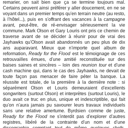
remarier, on sait bien que ça se termine toujours mal.
Certains peuvent ainsi préférer y aller doucement, en ne se
voyant dans un premier temps qu'en terrain neutre (au resto,
à l'hôtel...), puis en s'offrant des vacances à la campagne
avant, peut-être, de ré-envisager sérieusement la vie
commune. Mark Olson et Gary Louris ont pris ce chemin de
traverse avant de se décider à réunir pour de vrai des
Jayhawks qu'Olson avait abandonnés un peu plus de dix
ans auparavant. Mieux que n'importe quel album de
reformation,
Ready for the Flood
est le témoignage de ces
retrouvailles émues, d'une amitié reconstituée sur des
baises saines et sincères – loin des
reunion tour
et d'une
cash machine qui, dans le cas des Jayhawks, ne devait de
toute façon pas menacer de faire péter la banque. La
réussite est totale, de la première à la dernière note : si
séparément Olson et Louris demeuraient d'excellents
songwriters (surtout Olson) et interprètes (surtout Louris), le
duo avait ce truc en plus, unique et indescriptible, qui fait
qu'on n'aura jamais pu savourer leurs travaux individuels
sans une relative amertume. Byrdsien comme de juste,
Ready for the Flood
ne s'interdit pas d'explorer d'autres
registres, libéré de la contrainte d'un nom et d'une
discographie comptant tout de même quelques chefs-