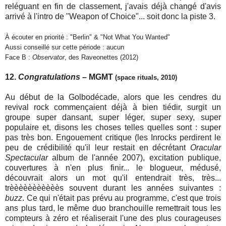
reléguant en fin de classement, j'avais déjà changé d'avis
arrivé à l'intro de "Weapon of Choice"... soit donc la piste 3.
À écouter en priorité : "Berlin" & "Not What You Wanted"
Aussi conseillé sur cette période : aucun
Face B :
Observator
, des Raveonettes (2012)
12.
Congratulations
– MGMT
(space rituals, 2010)
Au début de la Golbodécade, alors que les cendres du
revival rock commençaient déjà à bien tiédir, surgit un
groupe super dansant, super léger, super sexy, super
populaire et, disons les choses telles quelles sont : super
pas très bon. Engouement critique (les Inrocks perdirent le
peu de crédibilité qu'il leur restait en décrétant
Oracular
Spectacular
album de l'année 2007), excitation publique,
couvertures à n'en plus finir... le blogueur, médusé,
découvrait alors un mot qu'il entendrait très, très...
trèèèèèèèèèèès souvent durant les années suivantes :
buzz
. Ce qui n'était pas prévu au programme, c'est que trois
ans plus tard, le même duo branchouille remettrait tous les
compteurs à zéro et réaliserait l'une des plus courageuses