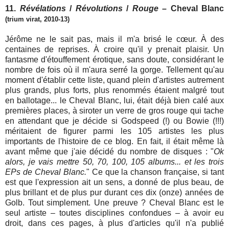
11.
Révélations
/
Révolutions
/
Rouge
– Cheval Blanc
(trium virat, 2010-13)
Jérôme ne le sait pas, mais il m'a brisé le cœur. À des
centaines de reprises. À croire qu'il y prenait plaisir. Un
fantasme d'étouffement érotique, sans doute, considérant le
nombre de fois où il m'aura serré la gorge. Tellement qu'au
moment d'établir cette liste, quand plein d'artistes autrement
plus grands, plus forts, plus renommés étaient malgré tout
en ballotage... le Cheval Blanc, lui, était déjà bien calé aux
premières places, à siroter un verre de gros rouge qui tache
en attendant que je décide si Godspeed (!) ou Bowie (!!!)
méritaient de figurer parmi les 105 artistes les plus
importants de l'histoire de ce blog. En fait, il était même là
avant même que j'aie décidé du nombre de disques : "
Ok
alors, je vais mettre 50, 70, 100, 105 albums... et les trois
EPs de Cheval Blanc.
" Ce que la chanson française, si tant
est que l'expression ait un sens, a donné de plus beau, de
plus brillant et de plus pur durant ces dix (onze) années de
Golb. Tout simplement. Une preuve ? Cheval Blanc est le
seul artiste – toutes disciplines confondues – à avoir eu
droit, dans ces pages, à plus d'articles qu'il n'a publié