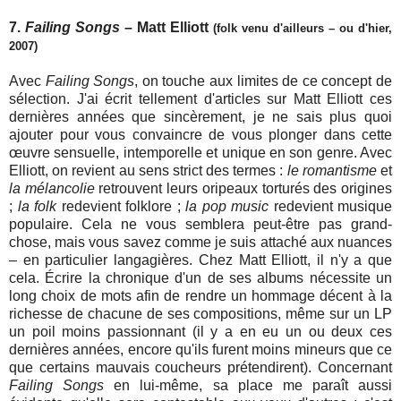
7.
Failing Songs
– Matt Elliott
(folk venu d'ailleurs – ou d'hier,
2007)
Avec
Failing Songs
, on touche aux limites de ce concept de
sélection. J'ai écrit tellement d'articles sur Matt Elliott ces
dernières années que sincèrement, je ne sais plus quoi
ajouter pour vous convaincre de vous plonger dans cette
œuvre sensuelle, intemporelle et unique en son genre. Avec
Elliott, on revient au sens strict des termes :
le romantisme
et
la mélancolie
retrouvent leurs oripeaux torturés des origines
;
la folk
redevient folklore ;
la pop music
redevient musique
populaire. Cela ne vous semblera peut-être pas grand-
chose, mais vous savez comme je suis attaché aux nuances
– en particulier langagières. Chez Matt Elliott, il n'y a que
cela. Écrire la chronique d'un de ses albums nécessite un
long choix de mots afin de rendre un hommage décent à la
richesse de chacune de ses compositions, même sur un LP
un poil moins passionnant (il y a en eu un ou deux ces
dernières années, encore qu'ils furent moins mineurs que ce
que certains mauvais coucheurs prétendirent). Concernant
Failing Songs
en lui-même, sa place me paraît aussi