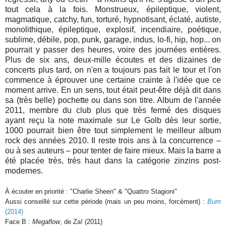
tout cela à la fois. Monstrueux, épileptique, violent,
magmatique, catchy, fun, torturé, hypnotisant, éclaté, autiste,
monolithique, épileptique, explosif, incendiaire, poétique,
sublime, débile, pop, punk, garage, indus, lo-fi, hip, hop... on
pourrait y passer des heures, voire des journées entières.
Plus de six ans, deux-mille écoutes et des dizaines de
concerts plus tard, on n'en a toujours pas fait le tour et l'on
commence à éprouver une certaine crainte à l'idée que ce
moment arrive. En un sens, tout était peut-être déjà dit dans
sa (très belle) pochette ou dans son titre. Album de l'année
2011, membre du club plus que très fermé des disques
ayant reçu la note maximale sur Le Golb dès leur sortie,
1000 pourrait bien être tout simplement le meilleur album
rock des années 2010. Il reste trois ans à la concurrence –
ou à ses auteurs – pour tenter de faire mieux. Mais la barre a
été placée très, très haut dans la catégorie zinzins post-
modernes.
À écouter en priorité : "Charlie Sheen" & "Quattro Stagioni"
Aussi conseillé sur cette période (mais un peu moins, forcément) :
Bum
(2014)
Face B :
Megaflow
, de Za! (2011)