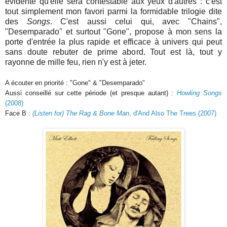
évidente qu'elle sera contestable aux yeux d'autres : c'est
tout simplement mon favori parmi la formidable trilogie dite
des
Songs
. C'est aussi celui qui, avec "Chains",
"Desemparado" et surtout "Gone", propose à mon sens la
porte d'entrée la plus rapide et efficace à univers qui peut
sans doute rebuter de prime abord. Tout est là, tout y
rayonne de mille feu, rien n'y est à jeter.
A écouter en priorité : "Gone" & "Desemparado"
Aussi conseillé sur cette période (et presque autant) :
Howling Songs
(2008)
Face B :
(Listen for) The Rag & Bone Man
, d'And Also The Trees (2007)