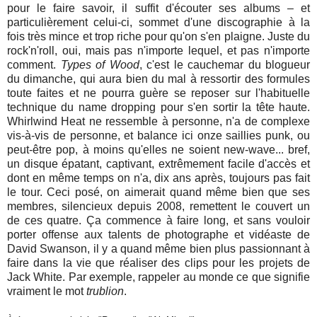
pour le faire savoir, il suffit d'écouter ses albums – et
particulièrement celui-ci, sommet d'une discographie à la
fois très mince et trop riche pour qu'on s'en plaigne. Juste du
rock'n'roll, oui, mais pas n'importe lequel, et pas n'importe
comment.
Types of Wood
, c'est le cauchemar du blogueur
du dimanche, qui aura bien du mal à ressortir des formules
toute faites et ne pourra guère se reposer sur l'habituelle
technique du name dropping pour s'en sortir la tête haute.
Whirlwind Heat ne ressemble à personne, n'a de complexe
vis-à-vis de personne, et balance ici onze saillies punk, ou
peut-être pop, à moins qu'elles ne soient new-wave... bref,
un disque épatant, captivant, extrêmement facile d'accès et
dont en même temps on n'a, dix ans après, toujours pas fait
le tour. Ceci posé, on aimerait quand même bien que ses
membres, silencieux depuis 2008, remettent le couvert un
de ces quatre. Ça commence à faire long, et sans vouloir
porter offense aux talents de photographe et vidéaste de
David Swanson, il y a quand même bien plus passionnant à
faire dans la vie que réaliser des clips pour les projets de
Jack White. Par exemple, rappeler au monde ce que signifie
vraiment le mot
trublion
.