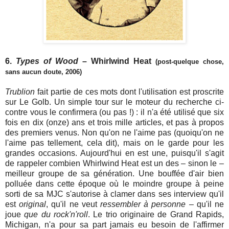
6.
Types of Wood
– Whirlwind Heat
(post-quelque chose,
sans aucun doute, 2006)
Trublion
fait partie de ces mots dont l'utilisation est proscrite
sur Le Golb. Un simple tour sur le moteur du recherche ci-
contre vous le confirmera (ou pas !) : il n'a été utilisé que six
fois en dix (onze) ans et trois mille articles, et pas à propos
des premiers venus. Non qu'on ne l'aime pas (quoiqu'on ne
l'aime pas tellement, cela dit), mais on le garde pour les
grandes occasions. Aujourd'hui en est une, puisqu'il s'agit
de rappeler combien Whirlwind Heat est un des – sinon le –
meilleur groupe de sa génération. Une bouffée d'air bien
polluée dans cette époque où le moindre groupe à peine
sorti de sa MJC s'autorise à clamer dans ses interview qu'il
est
original
, qu'il ne veut
ressembler à personne
– qu'il ne
joue
que du rock'n'roll
. Le trio originaire de Grand Rapids,
Michigan, n'a pour sa part jamais eu besoin de l'affirmer