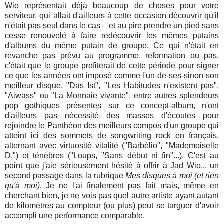
Wio représentait déjà beaucoup de choses pour votre
serviteur, qui allait d'ailleurs à cette occasion découvrir qu'il
n'était pas seul dans le cas – et au pire prendre un pied sans
cesse renouvelé à faire redécouvrir les mêmes putains
d'albums du même putain de groupe. Ce qui n'était en
revanche pas prévu au programme, reformation ou pas,
c'était que le groupe profiterait de cette période pour signer
ce que les années ont imposé comme l'un-de-ses-sinon-son
meilleur disque. "Das Ist", "Les Habitudes n'existent pas",
"Aiwass" ou "La Monnaie vivante", entre autres splendeurs
pop gothiques présentes sur ce concept-album, n'ont
d'ailleurs pas nécessité des masses d'écoutes pour
rejoindre le Panthéon des meilleurs compos d'un groupe qui
atteint ici des sommets de songwriting rock en français,
alternant avec virtuosité vitalité ("Barbélio", "Mademoiselle
D.") et ténèbres ("Loups, "Sans début ni fin"...). C'est au
point que j'aie sérieusement hésité à offrir à Jad Wio... un
second passage dans la rubrique
Mes disques à moi (et rien
qu'à moi)
. Je ne l'ai finalement pas fait mais, même en
cherchant bien, je ne vois pas quel autre artiste ayant autant
de kilomètres au compteur (ou plus) peut se targuer d'avoir
accompli une performance comparable.