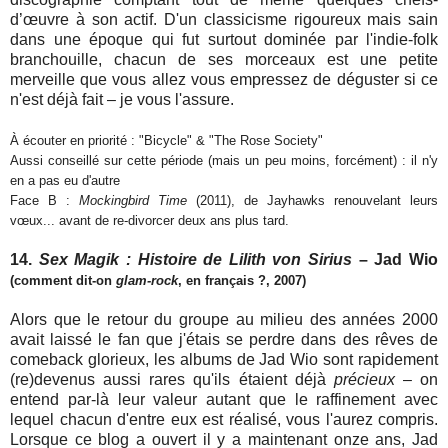
d’œuvre à son actif. D'un classicisme rigoureux mais sain
dans une époque qui fut surtout dominée par l'indie-folk
branchouille, chacun de ses morceaux est une petite
merveille que vous allez vous empressez de déguster si ce
n'est déjà fait – je vous l'assure.
À écouter en priorité : "Bicycle" & "The Rose Society"
Aussi conseillé sur cette période (mais un peu moins, forcément) : il n'y
en a pas eu d'autre
Face B :
Mockingbird Time
(2011), de Jayhawks renouvelant leurs
vœux... avant de re-divorcer deux ans plus tard.
14.
Sex Magik : Histoire de Lilith von Sirius
– Jad Wio
(comment dit-on
glam-rock
, en français ?, 2007)
Alors que le retour du groupe au milieu des années 2000
avait laissé le fan que j'étais se perdre dans des rêves de
comeback glorieux, les albums de Jad Wio sont rapidement
(re)devenus aussi rares qu'ils étaient déjà
précieux
– on
entend par-là leur valeur autant que le raffinement avec
lequel chacun d'entre eux est réalisé, vous l'aurez compris.
Lorsque ce blog a ouvert il y a maintenant onze ans, Jad