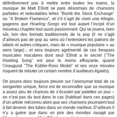
définitivement pas à mettre entre toutes les mains, la
musique de Matt Elliott se pare désormais de chansons
parfaites et redoutables telles "Bomb the Stock Exchange"
ou "A Broken Flamenco", et s’il s’agit de clore une trilogie,
gageons que
Howling Songs
est tout autant l’incipit d’un
nouveau chapitre tout aussi passionnant. Qui se jouera, bien
sûr, loin des formats traditionnels de la pop (il ne s’agit
d’ailleurs pas de pop au sens où l’entendent les patrons de
labels et autres critiques, mais de « musique populaire » au
sens large) ; et sera toujours agrémenté de ces fresques
musicales macabres dont seul Elliott a le secret ("The
Howling Song" est pour le moins effrayante, quand
l’inaugural "The Kübler-Ross Model" et ses onze minutes
risquent de rebuter un certain nombre d’auditeurs égarés).
On pourra donc toujours pleurer sur l’anonymat total de ce
songwriter unique, force est de reconnaître que sa musique
a assez peu de chances de s’écouler par palettes un jour –
on n’est pas du tout dans le cas (habituel dans ces pages)
d’un artiste méconnu alors que ses chansons pourraient tout
à fait devenir des tubes dans un monde meilleur. D’ailleurs il
n’y a guère que dans un pire des mondes ravagé par