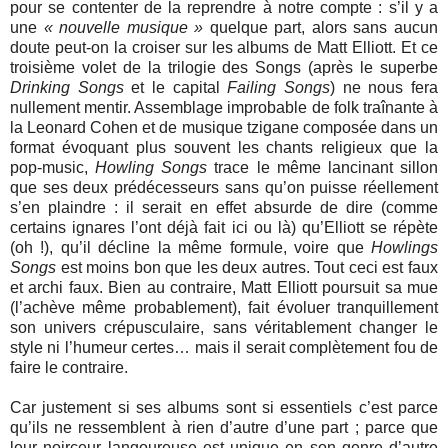
pour se contenter de la reprendre à notre compte : s’il y a
une
« nouvelle musique »
quelque part, alors sans aucun
doute peut-on la croiser sur les albums de Matt Elliott. Et ce
troisième volet de la trilogie des Songs (après le superbe
Drinking Songs
et le capital
Failing Songs
) ne nous fera
nullement mentir. Assemblage improbable de folk traînante à
la Leonard Cohen et de musique tzigane composée dans un
format évoquant plus souvent les chants religieux que la
pop-music,
Howling Songs
trace le même lancinant sillon
que ses deux prédécesseurs sans qu’on puisse réellement
s’en plaindre : il serait en effet absurde de dire (comme
certains ignares l’ont déjà fait ici ou là) qu’Elliott se répète
(oh !), qu’il décline la même formule, voire que
Howlings
Songs
est moins bon que les deux autres. Tout ceci est faux
et archi faux. Bien au contraire, Matt Elliott poursuit sa mue
(l’achève même probablement), fait évoluer tranquillement
son univers crépusculaire, sans véritablement changer le
style ni l’humeur certes… mais il serait complètement fou de
faire le contraire.
Car justement si ses albums sont si essentiels c’est parce
qu’ils ne ressemblent à rien d’autre d’une part ; parce que
leur noirceur langoureuse est unique en son genre d’autre