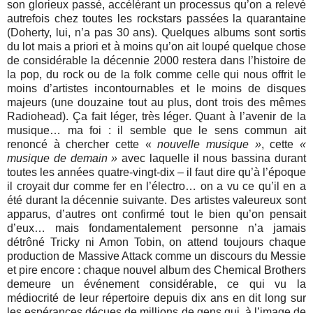
son glorieux passé, accélérant un processus qu’on a relevé
autrefois chez toutes les rockstars passées la quarantaine
(Doherty, lui, n’a pas 30 ans). Quelques albums sont sortis
du lot mais a priori et à moins qu’on ait loupé quelque chose
de considérable la décennie 2000 restera dans l’histoire de
la pop, du rock ou de la folk comme celle qui nous offrit le
moins d’artistes incontournables et le moins de disques
majeurs (une douzaine tout au plus, dont trois des mêmes
Radiohead). Ça fait léger, très léger. Quant à l’avenir de la
musique… ma foi : il semble que le sens commun ait
renoncé à chercher cette «
nouvelle musique »
, cette
«
musique de demain »
avec laquelle il nous bassina durant
toutes les années quatre-vingt-dix – il faut dire qu’à l’époque
il croyait dur comme fer en l’électro… on a vu ce qu’il en a
été durant la décennie suivante. Des artistes valeureux sont
apparus, d’autres ont confirmé tout le bien qu’on pensait
d’eux… mais fondamentalement personne n’a jamais
détrôné Tricky ni Amon Tobin, on attend toujours chaque
production de Massive Attack comme un discours du Messie
et pire encore : chaque nouvel album des Chemical Brothers
demeure un événement considérable, ce qui vu la
médiocrité de leur répertoire depuis dix ans en dit long sur
les espérances déçues de millions de gens qui, à l’image de