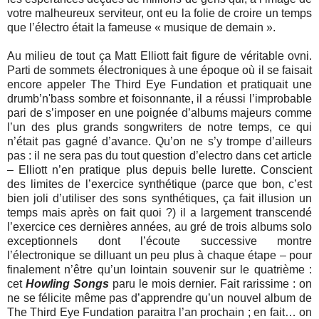
votre malheureux serviteur, ont eu la folie de croire un temps
que l’électro était la fameuse « musique de demain ».
Au milieu de tout ça Matt Elliott fait figure de véritable ovni.
Parti de sommets électroniques à une époque où il se faisait
encore appeler The Third Eye Fundation et pratiquait une
drumb’n'bass sombre et foisonnante, il a réussi l’improbable
pari de s’imposer en une poignée d’albums majeurs comme
l’un des plus grands songwriters de notre temps, ce qui
n’était pas gagné d’avance. Qu’on ne s’y trompe d’ailleurs
pas : il ne sera pas du tout question d’electro dans cet article
– Elliott n’en pratique plus depuis belle lurette. Conscient
des limites de l’exercice synthétique (parce que bon, c’est
bien joli d’utiliser des sons synthétiques, ça fait illusion un
temps mais après on fait quoi ?) il a largement transcendé
l’exercice ces dernières années, au gré de trois albums solo
exceptionnels dont l’écoute successive montre
l’électronique se dilluant un peu plus à chaque étape – pour
finalement n’être qu’un lointain souvenir sur le quatrième :
cet
Howling Songs
paru le mois dernier. Fait rarissime : on
ne se félicite même pas d’apprendre qu’un nouvel album de
The Third Eye Fundation paraitra l’an prochain ; en fait… on