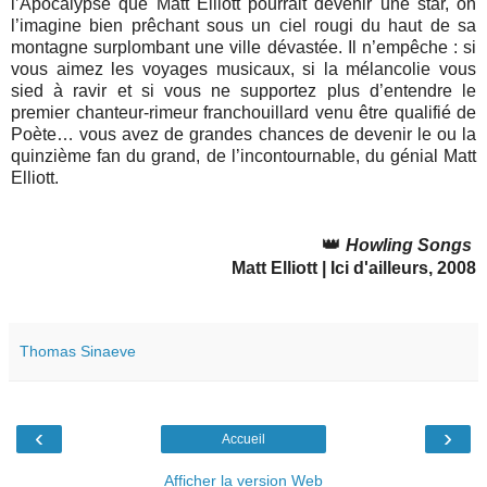
l’Apocalypse que Matt Elliott pourrait devenir une star, on
l’imagine bien prêchant sous un ciel rougi du haut de sa
montagne surplombant une ville dévastée. Il n’empêche : si
vous aimez les voyages musicaux, si la mélancolie vous
sied à ravir et si vous ne supportez plus d’entendre le
premier chanteur-rimeur franchouillard venu être qualifié de
Poète… vous avez de grandes chances de devenir le ou la
quinzième fan du grand, de l’incontournable, du génial Matt
Elliott.
👑
Howling Songs
Matt Elliott | Ici d'ailleurs, 2008
Thomas Sinaeve
‹
›
Accueil
Afficher la version Web