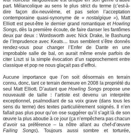
part. Mélancolique au sens le plus strict du terme (c’est-à-
dire façon dix-neuvième, et pas selon l’acceptation
contemporaine quasi-synonyme de
« nostalgique »
), Matt
Elliott est peut-être le dernier grand romantique et
Howling
Songs
, dès la première écoute, de faire danser les fantômes
deux par deux : Wordsworth avec Nick Drake, le Bashung
de l’Imprudence avec Keats… tous semblent s’être donnés
rendez-vous pour changer l’Enfer de Dante en une
improbable salle de bal, on aurait même envie parfois de
citer Liszt si la simple évocation d’un rapprochement entre
classique et pop ne nous glaçait pas d’effroi.
Aucune importance que l’on soit désormais en terrain
connu, donc, tant ce terrain demeure en 2008 la propriété du
seul Matt Elliott. D’autant que
Howling Songs
propose une
nouveauté de taille : l’artiste est devenu un interprète
exceptionnel, psalmodiant de sa voix grave (dans tous les
sens du terme) des textes particulièrement soignés. Il n’en
fallait pas plus pour qu’on ose suggérer qu’il s’agit là de son
œuvre la plus aboutie à ce jour (ça n’empêchera pas chacun
d’avoir sa préférence – la nôtre allant au chef-d’œuvre
Failing Songs
). Toujours aussi sombre et torturée,