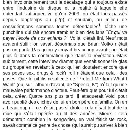
bien involontairement tout le décalage qui a toujours existé
entre l'industrie du disque et la réalité à laquelle elle
entendait s'attaquer, vu qu'en 2003, on était tous passés
depuis longtemps au p2p) et soudain, au milieu de
1
considérations sommes toutes défendables
, lâche une
punchline qui fait encore trembler bien des fans "
Et qui va
payer l'école de nos enfants ?
" Voilà, c'était fini. Neuf mots
avaient suffi : on savait désormais que Brian Molko n'était
pas un punk. Pas qu'on y croyait beaucoup avant : on était
plus là dans la confirmation que dans la révélation. Mais
subitement, cette interview dramatique venait sonner le glas
du groupe en révélant à ceux qui en doutaient encore que
ses poses sex, drugs & rock'n'roll n'étaient que cela : des
poses. Que le nihilisme affecté de "Protect Me from What I
Want" (ou, sur l'album d'avant, de "Special K") n'était qu'une
mauvaise performance d'acteur. Peut-être que pour lui c'était
cela,
créer
. Quatre ans plus tard, il attaquerait Voici pour
avoir publié des clichés de lui en bon père de famille. On en
a beaucoup ri ; ce n'était pas si drôle : cela disait tout de la
mue qui s'était opérée au fil des années. Mieux : cela
démontrait combien le songwriter, en vrai fétichiste rock,
savait comme ce genre de chose (qui aurait pu arriver à bien