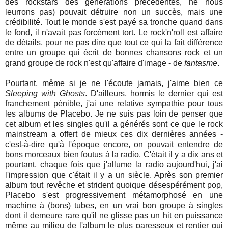
des rockstars des générations précédentes, ne nous
leurrons pas) pouvait détruire non un succès, mais une
crédibilité. Tout le monde s'est payé sa tronche quand dans
le fond, il n'avait pas forcément tort. Le rock'n'roll est affaire
de détails, pour ne pas dire que tout ce qui la fait différence
entre un groupe qui écrit de bonnes chansons rock et un
grand groupe de rock n'est qu'affaire d'image - de
fantasme
.
Pourtant, même si je ne l'écoute jamais, j'aime bien ce
Sleeping with Ghosts
. D'ailleurs, hormis le dernier qui est
franchement pénible, j'ai une relative sympathie pour tous
les albums de Placebo. Je ne suis pas loin de penser que
cet album et les singles qu'il a générés sont ce que le rock
mainstream a offert de mieux ces dix dernières années -
c'est-à-dire qu'à l'époque encore, on pouvait entendre de
bons morceaux bien foutus à la radio. C'était il y a dix ans et
pourtant, chaque fois que j'allume la radio aujourd'hui, j'ai
l'impression que c'était il y a un siècle. Après son premier
album tout revêche et strident quoique désespérément pop,
Placebo s'est progressivement métamorphosé en une
machine à (bons) tubes, en un vrai bon groupe à singles
dont il demeure rare qu'il ne glisse pas un hit en puissance
même au milieu de l'album le plus paresseux et rentier qui