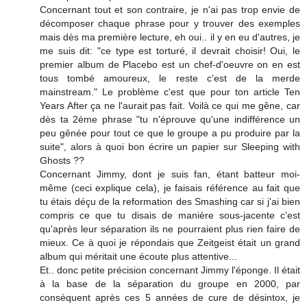
Concernant tout et son contraire, je n'ai pas trop envie de
décomposer chaque phrase pour y trouver des exemples
mais dès ma première lecture, eh oui.. il y en eu d'autres, je
me suis dit: "ce type est torturé, il devrait choisir! Oui, le
premier album de Placebo est un chef-d'oeuvre on en est
tous tombé amoureux, le reste c'est de la merde
mainstream." Le problème c'est que pour ton article Ten
Years After ça ne l'aurait pas fait. Voilà ce qui me gêne, car
dès ta 2ème phrase "tu n'éprouve qu'une indifférence un
peu gênée pour tout ce que le groupe a pu produire par la
suite", alors à quoi bon écrire un papier sur Sleeping with
Ghosts ??
Concernant Jimmy, dont je suis fan, étant batteur moi-
même (ceci explique cela), je faisais référence au fait que
tu étais déçu de la reformation des Smashing car si j'ai bien
compris ce que tu disais de manière sous-jacente c'est
qu'après leur séparation ils ne pourraient plus rien faire de
mieux. Ce à quoi je répondais que Zeitgeist était un grand
album qui méritait une écoute plus attentive...
Et.. donc petite précision concernant Jimmy l'éponge. Il était
à la base de la séparation du groupe en 2000, par
conséquent après ces 5 années de cure de désintox, je