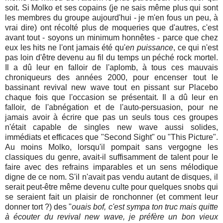
soit. Si Molko et ses copains (je ne sais même plus qui sont
les membres du groupe aujourd'hui - je m'en fous un peu, à
vrai dire) ont récolté plus de moqueries que d'autres, c'est
avant tout - soyons un minimum honnêtes - parce que chez
eux les hits ne l'ont jamais été qu'
en puissance
, ce qui n'est
pas loin d'être devenu au fil du temps un péché rock mortel.
Il a dû leur en falloir de l'aplomb, à tous ces mauvais
chroniqueurs des années 2000, pour encenser tout le
bassinant revival new wave tout en pissant sur Placebo
chaque fois que l'occasion se présentait. Il a dû leur en
falloir, de l'abnégation et de l'auto-persuasion, pour ne
jamais avoir à écrire que pas un seuls tous ces groupes
n'était capable de singles new wave aussi solides,
immédiats et efficaces que "Second Sight" ou "This Picture".
Au moins Molko, lorsqu'il pompait sans vergogne les
classiques du genre, avait-il suffisamment de talent pour le
faire avec des refrains imparables et un sens mélodique
digne de ce nom. S'il n'avait pas vendu autant de disques, il
serait peut-être même devenu culte pour quelques snobs qui
se seraient fait un plaisir de ronchonner (et comment leur
donner tort ?) des "
ouais bof, c'est sympa ton truc mais quitte
à écouter du revival new wave, je préfère un bon vieux