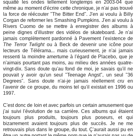
squatté les ondes tellement longtemps en 2003-04 que
même au moment d'écrire cette chronique, je n'ai pas trouvé
la force de réécouter "The Bitter End". J'en ai voulu à Billy
Corgan de reformer les Smashing Pumpkins. J'en ai voulu à
Rivers Cuomo de se mettre à enregistrer des albums à
peine dignes d'illustrer des vidéos de skateboard. Je n'ai
jamais complètement pardonné à Pavement l'existence de
The Terror Twlight
ou à Beck de devenir une icône pour
lecteurs de Télérama... mais curieusement, je n'ai jamais
ressenti la moindre amertume à l'égard de Placebo, que je
n'aimais pourtant pas moins, au milieu des années quatre-
vingt-dix. Sans doute qu'au fond de moi, je savais qu'il ne
pouvait y avoir qu'un seul "Teenage Angst", un seul "36
Degrees". Sans doute n'ai-je jamais réellement
cru
en
l'avenir de ce groupe, du moins tel qu'il existait en 1996 ou
1997.
C'est donc de loin et avec parfois un certain amusement que
j'ai suivi l'évolution de sa carrière. Ces albums qui étaient
toujours plus produits, toujours plus poseurs, et qui
bizarrement avaient toujours plus de succès. Je ne me
retrouvais plus dans le groupe, du tout. Ç'aurait aussi pu en
être un autre portant le même nom que je n'aurais pas vu de