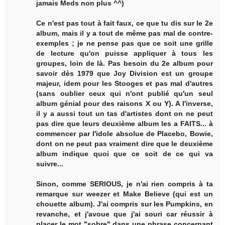
jamais Meds non plus ^^)
Ce n'est pas tout à fait faux, ce que tu dis sur le 2e
album, mais il y a tout de même pas mal de contre-
exemples ; je ne pense pas que ce soit une grille
de lecture qu'on puisse appliquer à tous les
groupes, loin de là. Pas besoin du 2e album pour
savoir dès 1979 que Joy Division est un groupe
majeur, idem pour les Stooges et pas mal d'autres
(sans oublier ceux qui n'ont publié qu'un seul
album génial pour des raisons X ou Y). A l'inverse,
il y a aussi tout un tas d'artistes dont on ne peut
pas dire que leurs deuxième album les a FAITS... à
commencer par l'idole absolue de Placebo, Bowie,
dont on ne peut pas vraiment dire que le deuxième
album indique quoi que ce soit de ce qui va
suivre...
Sinon, comme SERIOUS, je n'ai rien compris à ta
remarque sur weezer et Make Believe (qui est un
chouette album). J'ai compris sur les Pumpkins, en
revanche, et j'avoue que j'ai souri car réussir à
placer le mot "sobre" dans une phrase concernant