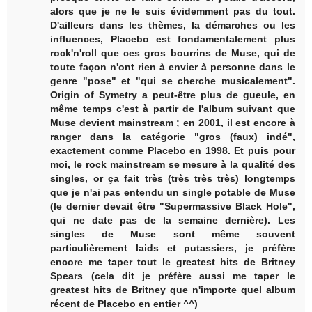
alors que je ne le suis évidemment pas du tout.
D'ailleurs dans les thèmes, la démarches ou les
influences, Placebo est fondamentalement plus
rock'n'roll que ces gros bourrins de Muse, qui de
toute façon n'ont rien à envier à personne dans le
genre "pose" et "qui se cherche musicalement".
Origin of Symetry a peut-être plus de gueule, en
même temps c'est à partir de l'album suivant que
Muse devient mainstream ; en 2001, il est encore à
ranger dans la catégorie "gros (faux) indé",
exactement comme Placebo en 1998. Et puis pour
moi, le rock mainstream se mesure à la qualité des
singles, or ça fait très (très très très) longtemps
que je n'ai pas entendu un single potable de Muse
(le dernier devait être "Supermassive Black Hole",
qui ne date pas de la semaine dernière). Les
singles de Muse sont même souvent
particulièrement laids et putassiers, je préfère
encore me taper tout le greatest hits de Britney
Spears (cela dit je préfère aussi me taper le
greatest hits de Britney que n'importe quel album
récent de Placebo en entier ^^)