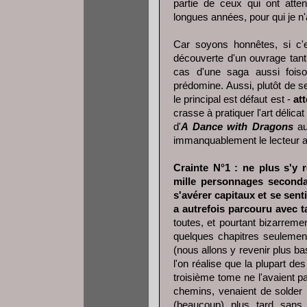
partie de ceux qui ont atte
longues années, pour qui je n
Car soyons honnêtes, si c
découverte d'un ouvrage tan
cas d'une saga aussi foiso
prédomine. Aussi, plutôt de s
le principal est défaut est -
att
crasse à pratiquer l'art délica
d'
A Dance with Dragons
au 
immanquablement le lecteur 
Crainte N°1 : ne plus s'y r
mille personnages secondai
s'avérer capitaux et se sent
a autrefois parcouru avec ta
toutes, et pourtant bizarreme
quelques chapitres seulement.
(nous allons y revenir plus ba
l'on réalise que la plupart d
troisième tome ne l'avaient pa
chemins, venaient de solder 
(beaucoup) plus tard sans 