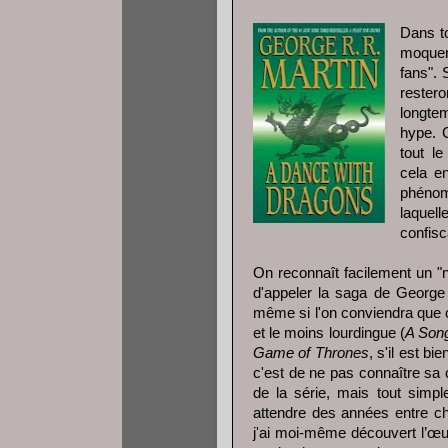
...
Dans t
moquer
fans". 
rester
longte
hype. 
tout l
cela e
phénom
laquel
confisc
On reconnaît facilement un 
d'appeler la saga de George
même si l'on conviendra que c'
et le moins lourdingue (
A Song
Game of Thrones
, s'il est bi
c'est de ne pas connaître sa 
de la série, mais tout simpl
attendre des années entre ch
j'ai moi-même découvert l’œu