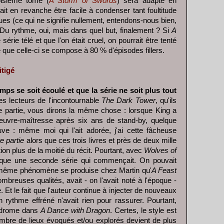
oisième tome (
A Storm of Swords
) sera adapté en
ait en revanche être facile à condenser tant foultitude
es (ce qui ne signifie nullement, entendons-nous bien,
. Du rythme, oui, mais dans quel but, finalement ? Si
A
 série télé et que l'on était cruel, on pourrait être tenté
e que celle-ci se compose à 80 % d'épisodes fillers.
itigé
mps se soit écoulé et que la série ne soit plus tout
s lecteurs de l'incontournable
The Dark Tower
, qu'ils
e partie, vous dirons la même chose : lorsque King a
uvre-maîtresse après six ans de stand-by, quelque
ve : même moi qui l'ait adorée, j'ai cette fâcheuse
re partie
alors que ces trois livres et près de deux mille
on plus de la moitié du récit. Pourtant, avec
Wolves of
esque une seconde série qui commençait. On pouvait
e même phénomène se produise chez Martin qu'
A Feast
mbreuses qualités, avait - on l'avait noté à l'époque -
. Et le fait que l'auteur continue à injecter de nouveaux
 rythme effréné n'avait rien pour rassurer. Pourtant,
yndrome dans
A Dance with Dragon
. Certes, le style est
ombre de lieux évoqués et/ou explorés devient de plus