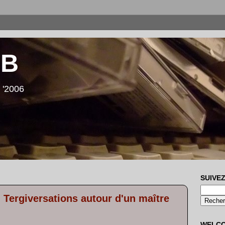
LB
 '2006
SUIVEZ
 Tergiversations autour d'un maître
WELC