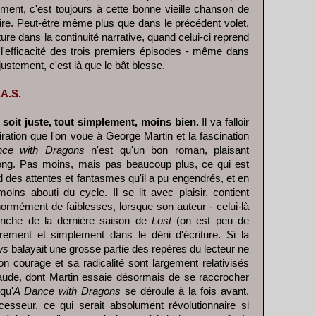
ement, c'est toujours à cette bonne vieille chanson de
faire. Peut-être même plus que dans le précédent volet,
ture dans la continuité narrative, quand celui-ci reprend
t l'efficacité des trois premiers épisodes - même dans
justement, c'est là que le bât blesse.
.A.S.
 soit juste, tout simplement, moins bien.
Il va falloir
iration que l'on voue à George Martin et la fascination
ce with Dragons
n'est qu'un bon roman, plaisant
 long. Pas moins, mais pas beaucoup plus, ce qui est
 des attentes et fantasmes qu'il a pu engendrés, et en
moins abouti du cycle. Il se lit avec plaisir, contient
normément de faiblesses, lorsque son auteur - celui-là
onche de la dernière saison de
Lost
(on est peu de
ment et simplement dans le déni d'écriture. Si la
ws
balayait une grosse partie des repères du lecteur ne
 courage et sa radicalité sont largement relativisés
taude, dont Martin essaie désormais de se raccrocher
qu'
A Dance with Dragons
se déroule à la fois avant,
esseur, ce qui serait absolument révolutionnaire si