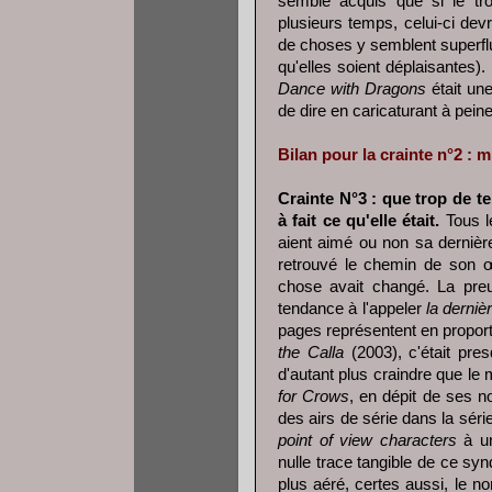
semble acquis que si le tr
plusieurs temps, celui-ci devr
de choses y semblent superflu
qu'elles soient déplaisantes)
Dance with Dragons
était une
de dire en caricaturant à pein
Bilan pour la crainte n°2 : m
Crainte N°3 : que trop de te
à fait ce qu'elle était.
Tous le
aient aimé ou non sa dernièr
retrouvé le chemin de son œ
chose avait changé. La preu
tendance à l'appeler
la derniè
pages représentent en proporti
the Calla
(2003), c'était pr
d'autant plus craindre que l
for Crows
, en dépit de ses no
des airs de série dans la série
point of view characters
à un
nulle trace tangible de ce s
plus aéré, certes aussi, le n