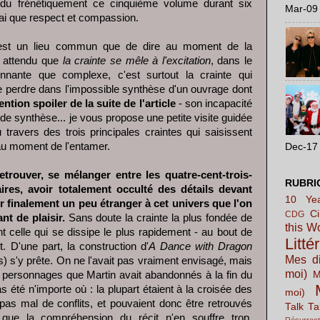
ndu frénétiquement ce cinquième volume durant six
Mar-09 
'ai que respect et compassion.
'est un lieu commun que de dire au moment de la
t attendu que
la crainte se mêle à l'excitation
, dans le
nnante que complexe, c'est surtout la crainte qui
e perdre dans l'impossible synthèse d'un ouvrage dont
ention spoiler de la suite de l'article
- son incapacité
t de synthèse... je vous propose une petite visite guidée
travers des trois principales craintes qui saisissent
au moment de l'entamer.
Dec-17 
etrouver, se mélanger entre les quatre-cent-trois-
RUBRI
res, avoir totalement occulté des détails devant
10 Yea
ir finalement un peu étranger à cet univers que l'on
C
CDG
nt de plaisir.
Sans doute la crainte la plus fondée de
this W
nt celle qui se dissipe le plus rapidement - au bout de
Litté
 D'une part, la construction d'
A Dance with Dragon
Mes di
s) s'y prête. On ne l'avait pas vraiment envisagé, mais
moi)
es personnages que Martin avait abandonnés à la fin du
M
s été n'importe où : la plupart étaient à la croisée des
moi)
pas mal de conflits, et pouvaient donc être retrouvés
Talk Ta
que la compréhension du récit n'en souffre trop.
Résurrect