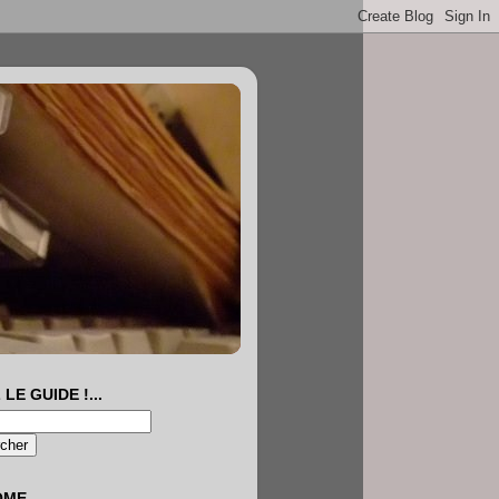
 LE GUIDE !...
OME