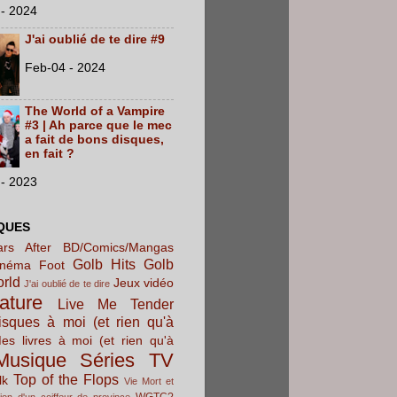
- 2024
J'ai oublié de te dire #9
Feb-04 - 2024
The World of a Vampire
#3 | Ah parce que le mec
a fait de bons disques,
en fait ?
- 2023
QUES
rs After
BD/Comics/Mangas
Golb Hits
Golb
inéma
Foot
orld
Jeux vidéo
J'ai oublié de te dire
rature
Live Me Tender
sques à moi (et rien qu'à
es livres à moi (et rien qu'à
Musique
Séries TV
Top of the Flops
lk
Vie Mort et
WGTC?
ion d'un coiffeur de province