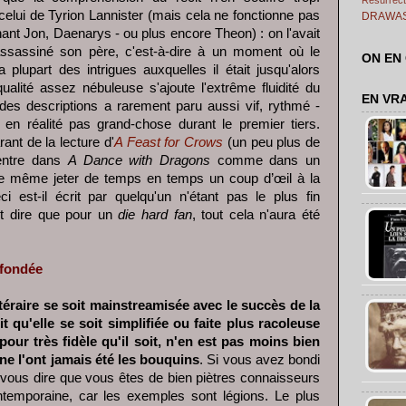
 celui de Tyrion Lannister (mais cela ne fonctionne pas
DRAWA
nt Jon, Daenarys - ou plus encore Theon) : on l'avait
 assassiné son père, c'est-à-dire à un moment où le
ON EN
 plupart des intrigues auxquelles il était jusqu'alors
qualité assez nébuleuse s'ajoute l'extrême fluidité du
EN VR
 des descriptions a rarement paru aussi vif, rythmé -
en réalité pas grand-chose durant le premier tiers.
nt de la lecture d'
A Feast for Crows
(un peu plus de
entre dans
A Dance with Dragons
comme dans un
 de même jeter de temps en temps un coup d’œil à la
 est-il écrit par quelqu'un n'étant pas le plus fin
ant dire que pour un
die hard fan
, tout cela n'aura été
nfondée
ittéraire se soit mainstreamisée avec le succès de la
it qu'elle se soit simplifiée ou faite plus racoleuse
our très fidèle qu'il soit, n'en est pas moins bien
ne l'ont jamais été les bouquins
. Si vous avez bondi
moi vous dire que vous êtes de bien piètres connaisseurs
contemporaine, car les exemples sont légions. Le plus