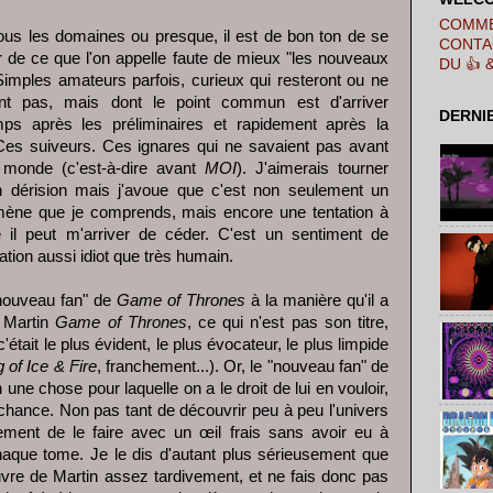
COMME
ous les domaines ou presque, il est de bon ton de se
CONTA
 de ce que l'on appelle faute de mieux "les nouveaux
DU 👍 
Simples amateurs parfois, curieux qui resteront ou ne
ont pas, mais dont le point commun est d'arriver
DERNI
mps après les préliminaires et rapidement après la
Ces suiveurs. Ces ignares qui ne savaient pas avant
e monde (c'est-à-dire avant
MOI
). J'aimerais tourner
n dérision mais j'avoue que c'est non seulement un
ène que je comprends, mais encore une tentation à
le il peut m'arriver de céder. C'est un sentiment de
ation aussi idiot que très humain.
"nouveau fan" de
Game of Thrones
à la manière qu'il a
 Martin
Game of Thrones
, ce qui n'est pas son titre,
était le plus évident, le plus évocateur, le plus limpide
 of Ice & Fire
, franchement...). Or, le "nouveau fan" de
en une chose pour laquelle on a le droit de lui en vouloir,
chance. Non pas tant de découvrir peu à peu l'univers
ement de le faire avec un œil frais sans avoir eu à
aque tome. Je le dis d'autant plus sérieusement que
vre de Martin assez tardivement, et ne fais donc pas