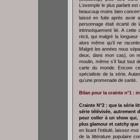
L'exemple le plus parlant est
beaucoup moins bien concerna
laissé en fuite après avoir
personnage était écarté de la
intrinsèquement lié. A cette 
récit, qui malgré la longueur
alors même qu'il ne raconte 
Malgré les années nous sépara
deux, dans mon cas), on r
moulin, même s'il faut tout
carte du monde. Encore ceci
spécialiste de la série. Aut
qu'une promenade de santé.
Bilan pour la crainte n°1 : i
Crainte N°2 : que la série l
série télévisée, autrement d
pour coller à un show qui, p
plus glamour et
catchy
que 
en lisant l'intitulé, laissez-
de la littérature populaire 