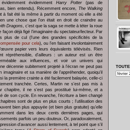
t évidemment évidemment
Harry Potter
(pas de
cas, bien entendu). Récemment encore,
The Walking
t à fait été la même à partir du moment où elle a été
bien une chose que l'on était en droit de craindre au
ith Dragons
, c'est que la saga se mette à téter la roue
e façon déjà figé l'imaginaire du spectateur/lecteur. Par
s plus de cul (l'une des grandes spécificités de la
ompensée pour cela
), ou l'en faisant involontairement
’œuvre papier vers leurs équivalents télévisés. Rien
t répréhensible, d'ailleurs : un auteur est un être
méable aux influences, et voir un univers qui
ne décennie subitement projeté à l'écran ne peut pas
TOUTE
 imaginaire et sa manière de l'appréhender, quoiqu'il
si la première crainte a été facilement balayée, celle-ci
ement tranchée. Certes, Martin ne s'est pas mis à
 chapitre, il ne s'est pas prostitué lui-même, et a
ité de son cycle. En revanche, l'écriture a bien changé
apitres sont de plus en plus courts ; l'utilisation des
ouvent bien plus appuyée (et bien plus gratuite) qu'elle
otamment dans les deux cents dernières pages, qui
issements parfois un peu douteux. Or, paradoxalement,
mpression d'avancer aussi lentement, à tel point que s'il