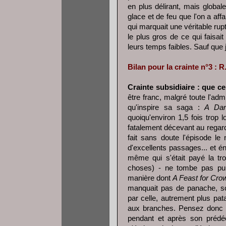
en plus délirant, mais global
glace et de feu que l'on a af
qui marquait une véritable rup
le plus gros de ce qui faisai
leurs temps faibles. Sauf que 
Bilan pour la crainte n°3 : R
Crainte subsidiaire : que ce
être franc, malgré toute l'adm
qu'inspire sa saga :
A Dan
quoiqu'environ 1,5 fois trop
fatalement décevant au regard
fait sans doute l'épisode le 
d'excellents passages... et é
même qui s'était payé la tr
choses) - ne tombe pas pure
manière dont
A Feast for Cro
manquait pas de panache, son
par celle, autrement plus pa
aux branches. Pensez donc 
pendant et après son prédéc