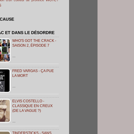
S
 CAUSE
AC ET DANS LE DÉSORDRE
WHO'S GOT THE CRACK -
SAISON 2, ÉPISODE 7
…
FRED VARGAS - ÇA PUE
LA MORT
…
ELVIS COSTELLO -
CLASSIQUE EN CREUX
(DE LA VAGUE ?)
…
TINDERSTICKS - SANS