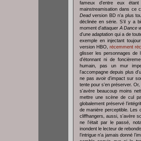
fameux d'entre eux étan
mainstreamisation dans ce 
Dead
version BD n'a plus tou
déclinée en série. S'il y a 
moment d'attaquer
A Dance w
d'une adaptation qui a de tout
exemple en injectant toujour
version HBO,
récemment réc
glisser les personnages de l
d'étonnant ni de foncièremen
humain, pas un mur imper
l'accompagne depuis plus d'u
ne pas avoir d'impact sur son
tente pour s'en préserver. Or, 
s'avère beaucoup moins nett
mettre une scène de cul par
globalement préservé l'intégr
de manière perceptible. Les ch
cliffhangers, aussi, s'avère s
ne l'était par le passé, n
inondent le lecteur de rebond
l'intrigue n'a jamais donné l'i