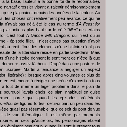
as à la base, l'auteur a la bonne foi de le reconnaître),
ice narratif grossier visant à ralentir déraisonnablement
coup se plaignaient depuis des années de la lenteur. Au
ns
, les choses ont relativement peu avancé, ce qui ne
la n'avait pas déjà été le cas au terme d'
A Feast for
s plaisantions plus haut sur le côté "
filler
" de certains
nd, c'est tout
A Dance with Dragons
qui n'est qu'un
e - épisode filler. Il n'est certes pas question d'avoir
gent au récit. Tous les éléments d'une histoire n'ont pas
eauté de la littérature réside en partie là-dedans. Mais
s d'une histoire donnent le sentiment de n'être là que
la demeure assez fâcheux. Drapé dans une posture de
rien usurpée, Martin a tendance à négliger un aspect
tiori littéraire) : lorsque après cinq volumes et plus de
on en est encore à rédiger une scène d'exposition tous
il y a tout de même un léger problème dans le plan de
 pourquoi j'avais choisi ce plan inhabituel en guise
plement parce que, quand les épisodes précédents
s et/ou de figures fortes, celui-ci part un peu dans les
 n'être quasi pas résumable, que ce soit du pont de vue
int de vue thématique. Il est même par moments
la série, en cela qu'autrefois, les personnages étaient
 en évoluant beaucoup, quand ils sont à présent tous