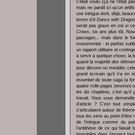
c'était voulu (ça ne l'était p
mais ne paraît ici qu'un artif
une intrigue dont, déjà, beau
terme d'
A Dance with Drago
serait pas grave en soi si ce
Crows
, six ans plus tôt. Nou
passages... mais dans le fo
monumental - et parfois sublim
un rapport utilitaire et contin
à servir à quelque chose, la b
quand la majorité des élément
pour décorer ou meubler, ce
grand écrivain qu'il n'a en 
essentiel de toute saga (a for
quatre mille pages (environ) 
les dix chapitres, c'est qu'
travail. Vous vous demandiez
d'article ? C'est tout sim
s'articulaient autour de thème
tous les sens au point d'être
de l'intrigue comme du po
l'antithèse de ce qui faisait 
immobiles dans l'espace tout