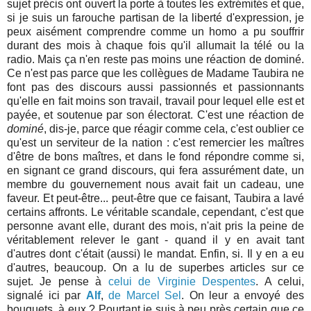
sujet précis ont ouvert la porte à toutes les extrémités et que,
si je suis un farouche partisan de la liberté d'expression, je
peux aisément comprendre comme un homo a pu souffrir
durant des mois à chaque fois qu'il allumait la télé ou la
radio. Mais ça n'en reste pas moins une réaction de dominé.
Ce n'est pas parce que les collègues de Madame Taubira ne
font pas des discours aussi passionnés et passionnants
qu'elle en fait moins son travail, travail pour lequel elle est et
payée, et soutenue par son électorat. C'est une réaction de
dominé
, dis-je, parce que réagir comme cela, c'est oublier ce
qu'est un serviteur de la nation : c'est remercier les maîtres
d'être de bons maîtres, et dans le fond répondre comme si,
en signant ce grand discours, qui fera assurément date, un
membre du gouvernement nous avait fait un cadeau, une
faveur. Et peut-être... peut-être que ce faisant, Taubira a lavé
certains affronts. Le véritable scandale, cependant, c'est que
personne avant elle, durant des mois, n'ait pris la peine de
véritablement relever le gant - quand il y en avait tant
d'autres dont c'était (aussi) le mandat. Enfin, si. Il y en a eu
d'autres, beaucoup. On a lu de superbes articles sur ce
sujet. Je pense à
celui de Virginie Despentes
. A celui,
signalé ici par
Alf
,
de Marcel Sel
. On leur a envoyé des
bouquets, à eux ? Pourtant je suis à peu près certain que ce