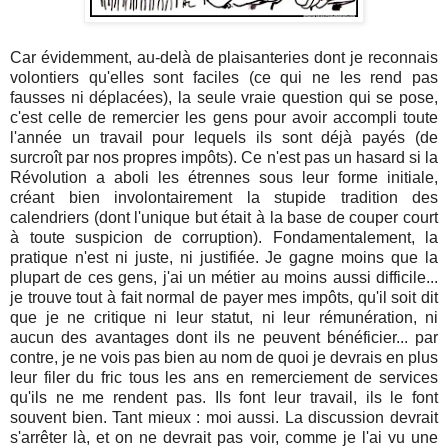
Car évidemment, au-delà de plaisanteries dont je reconnais
volontiers qu'elles sont faciles (ce qui ne les rend pas
fausses ni déplacées), la seule vraie question qui se pose,
c'est celle de remercier les gens pour avoir accompli toute
l'année un travail pour lequels ils sont déjà payés (de
surcroît par nos propres impôts). Ce n'est pas un hasard si la
Révolution a aboli les étrennes sous leur forme initiale,
créant bien involontairement la stupide tradition des
calendriers (dont l'unique but était à la base de couper court
à toute suspicion de corruption). Fondamentalement, la
pratique n'est ni juste, ni justifiée. Je gagne moins que la
plupart de ces gens, j'ai un métier au moins aussi difficile...
je trouve tout à fait normal de payer mes impôts, qu'il soit dit
que je ne critique ni leur statut, ni leur rémunération, ni
aucun des avantages dont ils ne peuvent bénéficier... par
contre, je ne vois pas bien au nom de quoi je devrais en plus
leur filer du fric tous les ans en remerciement de services
qu'ils ne me rendent pas. Ils font leur travail, ils le font
souvent bien. Tant mieux : moi aussi. La discussion devrait
s'arrêter là, et on ne devrait pas voir, comme je l'ai vu une