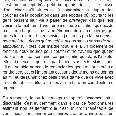
c'est un concept très petit bourgeois dont je ne laisse
d'halluciner qu'il ait réussi à contaminer la plupart des
couches de la population dans une époque où, pourtant, les
gens passent leur vie à parler de
privilèges
dès que leur
voisin a le malheur d'avoir une meilleure situation qu'eux. Je
participe chaque année aux étrennes de ma concierge, qui
après tout me rend bien service - j'entends par là :
accomplit
pour moi des tâches qui ne relèvent pas
stricto sensu
de ses
attributions
. Notez que malgré tout, elle a un logement de
fonction, deux heures pour bouffer et ne travaille que quatre
jours et demi par semaine, ce qui signifie que dans l'absolu,
elle est mieux loti que moi par bien des aspects. Mais allons
: il me semble normal de remercier les gens toujours prêts à
rendre service, et l'important est sans doute moins de sonner
au milieu de la nuit chez cette brave dame que de vivre avec
la confortable certitude de pouvoir le faire en cas d'extrême
urgence.
En revanche, là où le concept m'apparaît nettement plus
discutable, c'est évidemment dans le cas de fonctionnaires
estimant non seulement que c'est un droit inaliénable de
venir nous ponctionner cinq euros chaque année pour un