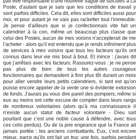
pas être responsable d'une nouvelle vague de suicides à La
Poste, d'autant que je sais que les conditions de travail y
sont parfois difficiles. Cela dit, elles sont difficiles aussi pour
moi, et pour autant je ne vais pas racketter tout l'immeuble.
Je pense d'ailleurs que si je confectionnais vite fait un
calendrier à la con, même un beaucoup plus classe que
celui des Postes, aucun de mes voisins n'accepterait de me
l'acheter - alors qu'il est entendu que je rends
infiniment
plus
de services à mes voisins que tous les facteurs qu'ils ont
connus dans leur vie mis bout à bout. Et mince : j'avais dit
que j'arrêtais avec les facteurs. Rassurez-vous : je ne pense
pas plus de bien de tous les autres courageux
fonctionnaires qui demandent à finir plus tôt durant un mois
pour aller vendre leurs petits calendriers, si tant est qu'on
puisse encore appeler
de la vente
une si évidente extorsion
de fonds. J'aurais pu vous dire pareil des pompiers, même si
eux au moins ont cette excuse de compter dans leurs rangs
de nombreux volontaires (alors qu'à ma connaissance il
n'existe aucun statut de
facteur volontaire
- Dieu sait
pourtant que c'est une noble cause à défendre, avec tous
ces colis perdus). Ou de la pire engeance que la France ait
jamais portée : les anciens combattants. Eux, c'est encore
mieux, parce qu'ils ont fait un truc une fois, parfois pendant