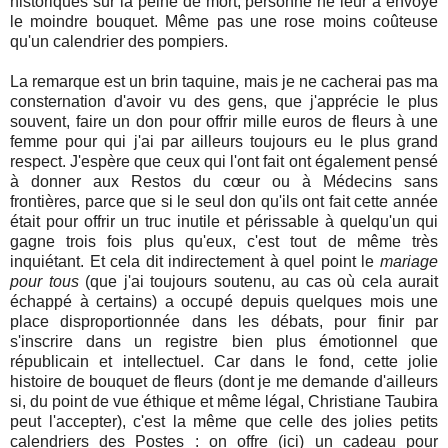
historiques sur la peine de mort, personne ne leur a envoyé
le moindre bouquet. Même pas une rose moins coûteuse
qu'un calendrier des pompiers.
La remarque est un brin taquine, mais je ne cacherai pas ma
consternation d'avoir vu des gens, que j'apprécie le plus
souvent, faire un don pour offrir mille euros de fleurs à une
femme pour qui j'ai par ailleurs toujours eu le plus grand
respect. J'espère que ceux qui l'ont fait ont également pensé
à donner aux Restos du cœur ou à Médecins sans
frontières, parce que si le seul don qu'ils ont fait cette année
était pour offrir un truc inutile et périssable à quelqu'un qui
gagne trois fois plus qu'eux, c'est tout de même très
inquiétant. Et cela dit indirectement à quel point le
mariage
pour tous
(que j'ai toujours soutenu, au cas où cela aurait
échappé à certains) a occupé depuis quelques mois une
place disproportionnée dans les débats, pour finir par
s'inscrire dans un registre bien plus émotionnel que
républicain et intellectuel. Car dans le fond, cette jolie
histoire de bouquet de fleurs (dont je me demande d'ailleurs
si, du point de vue éthique et même légal, Christiane Taubira
peut l'accepter), c'est la même que celle des jolies petits
calendriers des Postes : on offre (ici) un cadeau pour