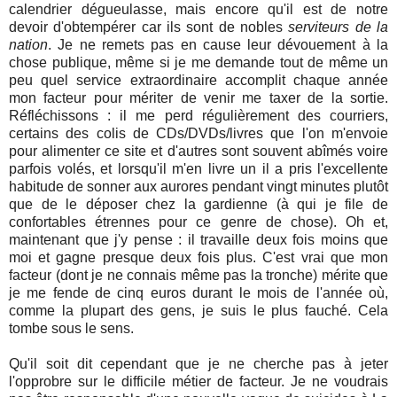
calendrier dégueulasse, mais encore qu'il est de notre
devoir d'obtempérer car ils sont de nobles
serviteurs de la
nation
. Je ne remets pas en cause leur dévouement à la
chose publique, même si je me demande tout de même un
peu quel service extraordinaire accomplit chaque année
mon facteur pour mériter de venir me taxer de la sortie.
Réfléchissons : il me perd régulièrement des courriers,
certains des colis de CDs/DVDs/livres que l'on m'envoie
pour alimenter ce site et d'autres sont souvent abîmés voire
parfois volés, et lorsqu'il m'en livre un il a pris l'excellente
habitude de sonner aux aurores pendant vingt minutes plutôt
que de le déposer chez la gardienne (à qui je file de
confortables étrennes pour ce genre de chose). Oh et,
maintenant que j'y pense : il travaille deux fois moins que
moi et gagne presque deux fois plus. C'est vrai que mon
facteur (dont je ne connais même pas la tronche) mérite que
je me fende de cinq euros durant le mois de l'année où,
comme la plupart des gens, je suis le plus fauché. Cela
tombe sous le sens.
Qu'il soit dit cependant que je ne cherche pas à jeter
l'opprobre sur le difficile métier de facteur. Je ne voudrais