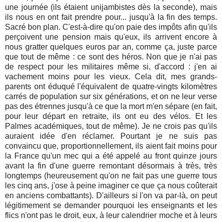
une journée (ils étaient unijambistes dès la seconde), mais
ils nous en ont fait prendre pour... jusqu'à la fin des temps.
Sacré bon plan. C'est-à-dire qu'on paie des impôts afin qu'ils
perçoivent une pension mais qu'eux, ils arrivent encore à
nous gratter quelques euros par an, comme ça, juste parce
que tout de même : ce sont des héros. Non que je n'ai pas
de respect pour les militaires même si, d'accord : j'en ai
vachement moins pour les vieux. Cela dit, mes grands-
parents ont éduqué l'équivalent de quatre-vingts kilomètres
carrés de population sur six générations, et on ne leur verse
pas des étrennes jusqu'à ce que la mort m'en sépare (en fait,
pour leur départ en retraite, ils ont eu des vélos. Et les
Palmes académiques, tout de même). Je ne crois pas qu'ils
auraient idée d'en réclamer. Pourtant je ne suis pas
convaincu que, proportionnellement, ils aient fait moins pour
la France qu'un mec qui a été appelé au front quinze jours
avant la fin d'une guerre remontant désormais à très, très
longtemps (heureusement qu'on ne fait pas une guerre tous
les cinq ans, j'ose à peine imaginer ce que ça nous coûterait
en anciens combattants). D'ailleurs si l'on va par-là, on peut
légitimement se demander pourquoi les enseignants et les
flics n'ont pas le droit, eux, à leur calendrier moche et à leurs