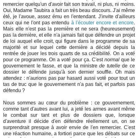
remercier quelqu'un d'avoir fait son travail, ni plus, ni moins.
Oui, Madame Taubira a fait un très beau discours. J'ai même
été, je l'avoue, assez ému en l'entendant. J'invite d'ailleurs
ceux qui ne l'ont pas entendu
à l'écouter encore et encore
.
Mais elle n'est pas la première et ne sera (heureusement)
pas la dernière, et elle n'a jamais fait que défendre un projet
de loi auquel elle croit, qui figure dans le programme de sa
majorité et sur lequel cette dernière a décidé depuis la
rentrée de jouer les trois quarts de sa crédibilité. On a
voté
pour ce programme. On a
voté
pour ça. C'est
normal
que le
gouvernement le fasse, et que la ministre
de tutelle
de ce
dossier le défende jusqu'à son dernier souffle. Oh mais
attendez : n'aurions pas par hasard aussi voté pour tout un
tas de truc que le gouvernement n'a pas fait, et parfois pas
défendu ?
Nous sommes au cœur du problème : ce gouvernement,
comme tant d'autres avant lui, a jeté les armes avant même
le combat sur tant et plus de dossiers que, lorsque
d'aventure il décide d'en défendre réellement un, on se
surprendrait presque à avoir envie de l'en remercier. C'est
une réaction humaine, a fortiori parce que les débats sur ce