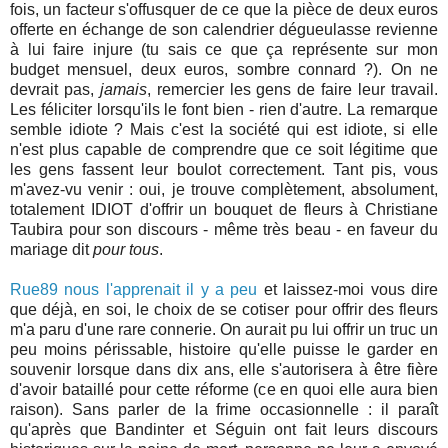
fois, un facteur s'offusquer de ce que la pièce de deux euros
offerte en échange de son calendrier dégueulasse revienne
à lui faire injure (tu sais ce que ça représente sur mon
budget mensuel, deux euros, sombre connard ?). On ne
devrait pas,
jamais
, remercier les gens de faire leur travail.
Les féliciter lorsqu'ils le font bien - rien d'autre. La remarque
semble idiote ? Mais c'est la société qui est idiote, si elle
n'est plus capable de comprendre que ce soit légitime que
les gens fassent leur boulot correctement. Tant pis, vous
m'avez-vu venir : oui, je trouve complètement, absolument,
totalement IDIOT d'offrir un bouquet de fleurs à Christiane
Taubira pour son discours - même très beau - en faveur du
mariage dit
pour tous
.
Rue89 nous l'apprenait il y a peu
et laissez-moi vous dire
que déjà, en soi, le choix de se cotiser pour offrir des fleurs
m'a paru d'une rare connerie. On aurait pu lui offrir un truc un
peu moins périssable, histoire qu'elle puisse le garder en
souvenir lorsque dans dix ans, elle s'autorisera à être fière
d'avoir bataillé pour cette réforme (ce en quoi elle aura bien
raison). Sans parler de la frime occasionnelle : il paraît
qu'après que Bandinter et Séguin ont fait leurs discours