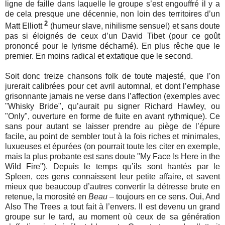
ligne de faille dans laquelle le groupe s’est engouffré il y a
de cela presque une décennie, non loin des territoires d’un
2
Matt Elliott
(humeur slave, nihilisme sensuel) et sans doute
pas si éloignés de ceux d’un David Tibet (pour ce goût
prononcé pour le lyrisme décharné). En plus rêche que le
premier. En moins radical et extatique que le second.
Soit donc treize chansons folk de toute majesté, que l’on
jurerait calibrées pour cet avril automnal, et dont l’emphase
grisonnante jamais ne verse dans l’affection (exemples avec
"Whisky Bride", qu’aurait pu signer Richard Hawley, ou
"Only", ouverture en forme de fuite en avant rythmique). Ce
sans pour autant se laisser prendre au piège de l’épure
facile, au point de sembler tout à la fois riches et minimales,
luxueuses et épurées (on pourrait toute les citer en exemple,
mais la plus probante est sans doute "My Face Is Here in the
Wild Fire"). Depuis le temps qu’ils sont hantés par le
Spleen, ces gens connaissent leur petite affaire, et savent
mieux que beaucoup d’autres convertir la détresse brute en
retenue, la morosité en
Beau
– toujours en ce sens. Oui, And
Also The Trees a tout fait à l’envers. Il est devenu un grand
groupe sur le tard, au moment où ceux de sa génération