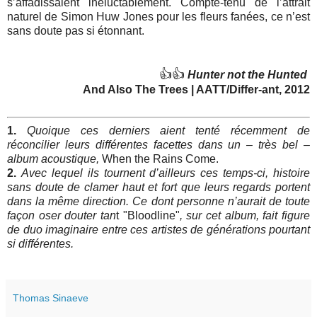
s’affadissaient inéluctablement. Compte-tenu de l’attrait
naturel de Simon Huw Jones pour les fleurs fanées, ce n’est
sans doute pas si étonnant.
👍👍
Hunter not the Hunted
And Also The Trees | AATT/Differ-ant, 2012
1.
Quoique ces derniers aient tenté récemment de
réconcilier leurs différentes facettes dans un – très bel –
album acoustique,
When the Rains Come.
2.
Avec lequel ils tournent d’ailleurs ces temps-ci, histoire
sans doute de clamer haut et fort que leurs regards portent
dans la même direction. Ce dont personne n’aurait de toute
façon oser douter tan
t "Bloodline"
, sur cet album, fait figure
de duo imaginaire entre ces artistes de générations pourtant
si différentes.
Thomas Sinaeve