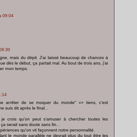
à 09:04
09:30
gne, mais du dépit. J'ai laissé beaucoup de chances à
que dès le début, ça partait mal. Au bout de trois ans, j'ai
her mon temps.
1:14
même arrêter de se moquer du monde" => tiens, c'est
suis dit après le final...
le je crois qu'on peut s'amuser à chercher toutes les
ça serait sans doute sans fin...
ériences qu'on vit façonnent notre personnalité.
lant le monde parallèle ne devrait plus du tout être les