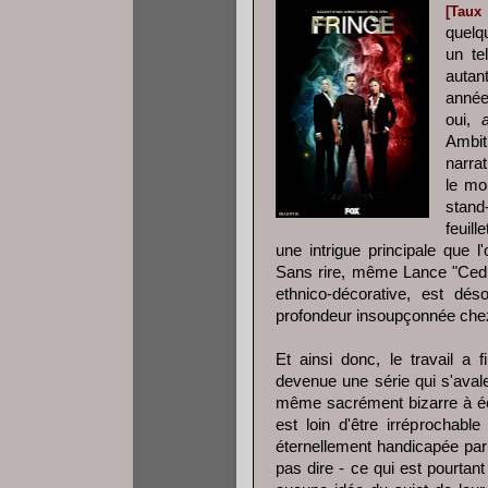
[Taux
quelq
un te
autan
année
oui,
Ambit
narrat
le mo
stand
feuil
une intrigue principale que l
Sans rire, même Lance "Cedri
ethnico-décorative, est dés
profondeur insoupçonnée che
Et ainsi donc, le travail a 
devenue une série qui s'avale 
même sacrément bizarre à écr
est loin d'être irréprochabl
éternellement handicapée par 
pas dire - ce qui est pourtan