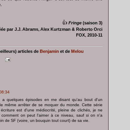
.
👍
Fringe
(saison 3)
éée par J.J. Abrams, Alex Kurtzman & Roberto Orci
FOX, 2010-11
eilleurs) articles de
Benjamin
et de
Melou
08:34
 y a quelques épisodes en me disant qu'au bout d'un
ut de même arrêter de se moquer du monde. Cette série
 écriture est d'une médiocrité, pleine de clichés, je ne
omment on peut l'aimer à ce niveau, sauf si on n'a
n de SF (voire, un bouquin tout court) de sa vie.