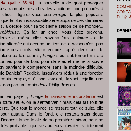
La nouvelle a de quoi provoquer
 de spoil : 35 %]
COMME
ues traumatismes chez les auditeurs non préparés à
CONTA
l choc : figurez-vous que
Fringe
, la plus populaire
DU 👍 
t que la plus insaisissable série apparue ces dernières
s, a décidé pour sa troisième saison de se montrer...
DERNI
ambitieuse
. Ça fait un choc, vous étiez prévenu.
ieuse et même allez, soyons fous, culottée - et la
ion alternée qui occupe un tiers de la saison n'est pas
indre des culots. Mieux encore : après deux ans de
-alone parfois usants,
Fringe
s'est subitement mise à
letonner, pour de bon, pour de vrai, et même à suivre
'on parvient à comprendre sans la moindre difficulté.
c Daniels" Reddick, jusqu'alors réduit à une fonction
ormais employé à bon escient, faisant rejaillir une
z non pas un - mais
deux
Philip Broyles.
fini par payer ;
Fringe
la ravissante inconstante
est
toute seule, on le sentait venir mais cela fait tout de
ire. Que tout le monde se rassure tout de suite, elle
e pour autant. Dans le fond, elle restera sans doute
l'inconsistance totale de sa première saison, pour ne
t très probable - que ses auteurs n'avaient strictement