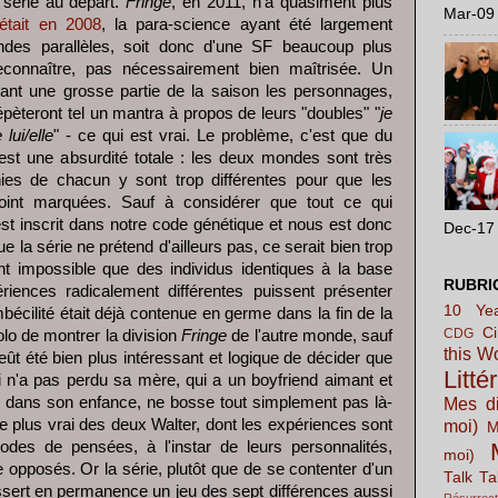
 série au départ.
Fringe
, en 2011, n'a quasiment plus
Mar-09 
 était en 2008
, la para-science ayant été largement
ondes parallèles, soit donc d'une SF beaucoup plus
 reconnaître, pas nécessairement bien maîtrisée. Un
ant une grosse partie de la saison les personnages,
épèteront tel un mantra à propos de leurs "doubles" "
je
lui/elle
" - ce qui est vrai. Le problème, c'est que du
 c'est une absurdité totale : les deux mondes sont très
hies de chacun y sont trop différentes pour que les
oint marquées. Sauf à considérer que tout ce qui
st inscrit dans notre code génétique et nous est donc
Dec-17 
 la série ne prétend d'ailleurs pas, ce serait bien trop
ent impossible que des individus identiques à la base
RUBRI
ences radicalement différentes puissent présenter
10 Yea
mbécilité était déjà contenue en germe dans la fin de la
C
CDG
olo de montrer la division
Fringe
de l'autre monde, sauf
this W
eût été bien plus intéressant et logique de décider que
Litté
ui n'a pas perdu sa mère, qui a un boyfriend aimant et
s dans son enfance, ne bosse tout simplement pas là-
Mes di
 plus vrai des deux Walter, dont les expériences sont
moi)
M
odes de pensées, à l'instar de leurs personnalités,
moi)
e opposés. Or la série, plutôt que de se contenter d'un
Talk Ta
essert en permanence un jeu des sept différences aussi
Résurrect