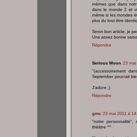
mêmes que dans notre 
dans le monde 2 et vic
même si les mondes éta
plus du tout être identi
Sinon bon article, je p
Une assez bonne saiso
Répondre
Serious Moon
23 mai
"(accessoirement dan
September pourrait bie
J'adore ;)
Répondre
gmc
23 mai 2011 à 14
"notre personnalité",
théâtre ^^