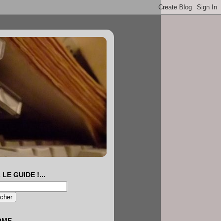
 LE GUIDE !...
OME