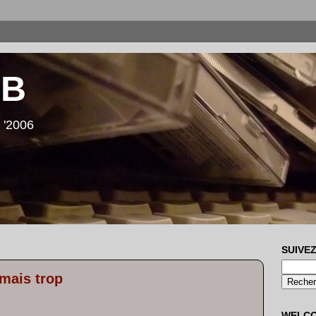
LB
 '2006
SUIVEZ
 mais trop
WELC