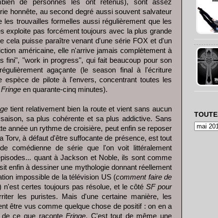
bien de personnes les ont retenus), sont assez
érie honnête, au second degré aussi souvent salvateur
e les trouvailles formelles aussi régulièrement que les
les exploite pas forcément toujours avec la plus grande
e cela puisse paraître venant d'une série FOX et d'un
iction américaine, elle n'arrive jamais complètement à
as fini", "work in progress", qui fait beaucoup pour son
égulièrement agaçante (le season final à l'écriture
espèce de pilote à l'envers, concentrant toutes les
e
Fringe
en quarante-cinq minutes).
nge
tient relativement bien la route et vient sans aucun
TOUTE
 saison, sa plus cohérente et sa plus addictive. Sans
ette année un rythme de croisière, peut enfin se reposer
a Torv, à défaut d'être suffocante de présence, est tout
 comédienne de série que l'on voit littéralement
épisodes... quant à Jackson et Noble, ils sont comme
sit enfin à dessiner une mythologie donnant réellement
ation impossible de la télévision US (
comment faire de
 n'est certes toujours pas résolue, et le côté
SF pour
riter les puristes. Mais d'une certaine manière, les
nt être vus comme quelque chose de positif : on en a
r de ce que raconte
Fringe
. C'est tout de même une