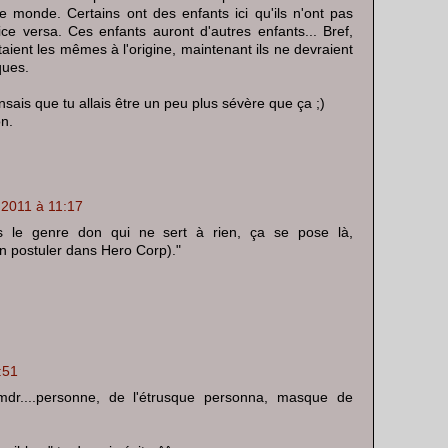
monde. Certains ont des enfants ici qu'ils n'ont pas
e versa. Ces enfants auront d'autres enfants... Bref,
ient les mêmes à l'origine, maintenant ils ne devraient
ques.
ensais que tu allais être un peu plus sévère que ça ;)
n.
 2011 à 11:17
s le genre don qui ne sert à rien, ça se pose là,
n postuler dans Hero Corp)."
:51
 mdr....personne, de l'étrusque personna, masque de