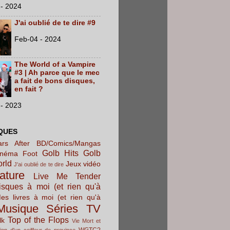
- 2024
J'ai oublié de te dire #9
Feb-04 - 2024
The World of a Vampire
#3 | Ah parce que le mec
a fait de bons disques,
en fait ?
- 2023
QUES
rs After
BD/Comics/Mangas
Golb Hits
Golb
inéma
Foot
orld
Jeux vidéo
J'ai oublié de te dire
rature
Live Me Tender
sques à moi (et rien qu'à
es livres à moi (et rien qu'à
Musique
Séries TV
Top of the Flops
lk
Vie Mort et
WGTC?
ion d'un coiffeur de province