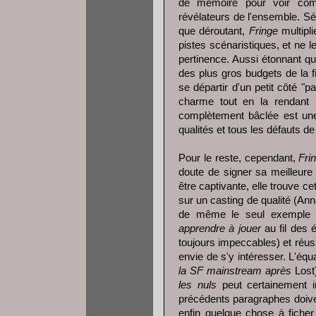
de mémoire pour voir com
révélateurs de l'ensemble. S
que déroutant,
Fringe
multipli
pistes scénaristiques, et ne 
pertinence. Aussi étonnant qu
des plus gros budgets de la f
se départir d'un petit côté "p
charme tout en la rendant r
complètement bâclée est une 
qualités et tous les défauts d
Pour le reste, cependant,
Fri
doute de signer sa meilleure
être captivante, elle trouve c
sur un casting de qualité (Ann
de même le seul exemple de
apprendre à jouer
au fil des 
toujours impeccables) et réus
envie de s'y intéresser. L'équ
la SF mainstream après
Lost)
les nuls
peut certainement ir
précédents paragraphes doive
enfin quelque chose à fiche