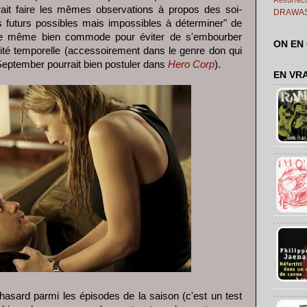
rrait faire les mêmes observations à propos des soi-
DRAWA
es futurs possibles mais impossibles à déterminer" de
de même bien commode pour éviter de s'embourber
ON EN
uité temporelle (accessoirement dans le genre don qui
 September pourrait bien postuler dans
Hero Corp
).
EN VR
asard parmi les épisodes de la saison (c'est un test