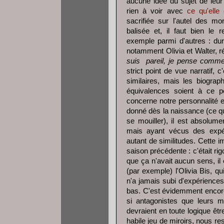
aucune idée du sujet de leur
rien à voir avec
ce qu'elle
sacrifiée sur l'autel des m
balisée et, il faut bien le
exemple parmi d'autres : dur
notamment Olivia et Walter, r
suis pareil, je pense comme 
strict point de vue narratif,
similaires, mais les biograp
équivalences soient à ce p
concerne notre personnalité e
donné dès la naissance (ce que
se mouiller), il est absolum
mais ayant vécus des expéri
autant de similitudes. Cette i
saison précédente : c'était rig
que ça n'avait aucun sens, il 
(par exemple) l'Olivia Bis, q
n'a jamais subi d'expérience
bas. C'est évidemment encore
si antagonistes que leurs m
devraient en toute logique êtr
habile jeu de miroirs, nous r