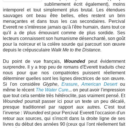
sublimement écrit également), moins
intemporel et tout simplement plus brutal. Les étendues
sauvages ont beau être belles, elles restent un brin
menaçantes et dans tous les cas secondaires. Percival
Everett ne s'intéresse jamais qu'à l'être humain, dans tout ce
qu'il a de plus émouvant comme de plus sordide. Ses
lecteurs connaissent son humanisme désenchanté, son goût
pour la noirceur et la colère sourde qui parcourt son œuvre
depuis le crépusculaire
Walk Me to the Distance.
Du point de vue français,
Wounded
peut évidemment
surprendre. Il y a trop peu de romans d'Everett traduits chez
nous pour que nos compatriotes puissent réellement
déterminer quelles sont les lignes directrices de son œuvre.
Si l'on considère
Glyphe
,
Erasure
,
American Desert
ou
même le récent
The Water Cure
... on peut avoir l'impression
que tout cela semble très hétéroclite, pas vraiment pensé. Et
Wounded
pourrait passer ici pour un texte un peu décalé,
presque traditionnel par rapport aux autres. C'est tout
l'inverse :
Wounded
est pour Percival Everett l'occasion d'un
retour aux sources, qui s'inscrit dans la droite ligne de ses
livres du début des années 90 (ceux qui l'ont réellement fait