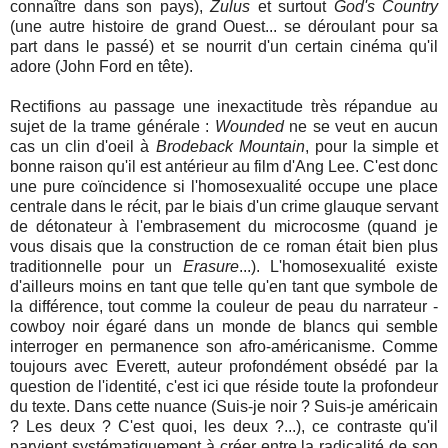
connaître dans son pays),
Zulus
et surtout
God's Country
(une autre histoire de grand Ouest... se déroulant pour sa
part dans le passé) et se nourrit d'un certain cinéma qu'il
adore (John Ford en tête).
Rectifions au passage une inexactitude très répandue au
sujet de la trame générale :
Wounded
ne se veut en aucun
cas un clin d'oeil à
Brodeback Mountain
, pour la simple et
bonne raison qu'il est antérieur au film d'Ang Lee. C'est donc
une pure coïncidence si l'homosexualité occupe une place
centrale dans le récit, par le biais d'un crime glauque servant
de détonateur à l'embrasement du microcosme (quand je
vous disais que la construction de ce roman était bien plus
traditionnelle pour un
Erasure
...). L'homosexualité existe
d'ailleurs moins en tant que telle qu'en tant que symbole de
la différence, tout comme la couleur de peau du narrateur -
cowboy noir égaré dans un monde de blancs qui semble
interroger en permanence son afro-américanisme. Comme
toujours avec Everett, auteur profondément obsédé par la
question de l'identité, c'est ici que réside toute la profondeur
du texte. Dans cette nuance (Suis-je noir ? Suis-je américain
? Les deux ? C'est quoi, les deux ?...), ce contraste qu'il
parvient systématiquement à créer entre la radicalité de son