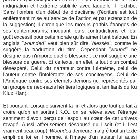
indignation et l'extrême subtilité avec laquelle il l'exhibe.
Sans l'ombre d'un début de didactisme (l'écriture est tout
entièrement mise au service de l'action et par extension de
la suggestion) il chronique les mœurs parfois étranges de
ses contemporains, moquant leurs contradictions et leur
goût excessif pour cette morale qu'ils aiment tant bafouer. En
anglais
"wounded"
veut bien sûr dire
"blessés"
, comme le
suggère la traduction du titre. Cependant
"wound"
ne
désigne pas n'importe quelle blessure : ce mot suggère une
blessure de guerre. Et ce texte, en effet, a tout d'un combat
désespéré. Celui du narrateur contre lui-même, celui de
l'auteur contre l'intolérante de ses concitoyens. Celui de
l'Amérique contre ses éternels démons (ici représentés par
un groupe de neo-nazis héritiers logiques et terrifiants du Ku
Klux Klan).
Et pourtant. Lorsque survient la fin et alors que tout portait à
croire qu'on en sortirait K.O., on se relève avec l'étrange
sentiment d'avoir perçu de l'espoir au cœur de cet univers
ravagé. Aussi affreusement désabusé qu'il soit (et il l'est
vraiment beaucoup),
Wounded
demeure malgré tout un texte
empli de foi en l'homme, à l'image d'un auteur lui aussi