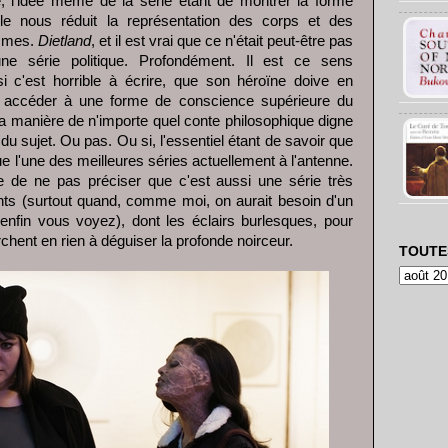
l'idée même de la série étant de montrer la forme
le nous réduit la représentation des corps et des
emmes.
Dietland
, et il est vrai que ce n'était peut-être pas
une série politique. Profondément. Il est ce sens
c'est horrible à écrire, que son héroïne doive en
r accéder à une forme de conscience supérieure du
 la manière de n'importe quel conte philosophique digne
u sujet. Ou pas. Ou si, l'essentiel étant de savoir que
 l'une des meilleures séries actuellement à l'antenne.
e de ne pas préciser que c'est aussi une série très
ents (surtout quand, comme moi, on aurait besoin d'un
 enfin vous voyez), dont les éclairs burlesques, pour
rchent en rien à déguiser la profonde noirceur.
TOUTE