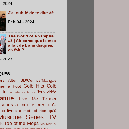
- 2024
J'ai oublié de te dire #9
Feb-04 - 2024
The World of a Vampire
#3 | Ah parce que le mec
a fait de bons disques,
en fait ?
- 2023
QUES
rs After
BD/Comics/Mangas
Golb Hits
Golb
inéma
Foot
orld
Jeux vidéo
J'ai oublié de te dire
rature
Live Me Tender
sques à moi (et rien qu'à
es livres à moi (et rien qu'à
Musique
Séries TV
Top of the Flops
lk
Vie Mort et
WGTC?
ion d'un coiffeur de province