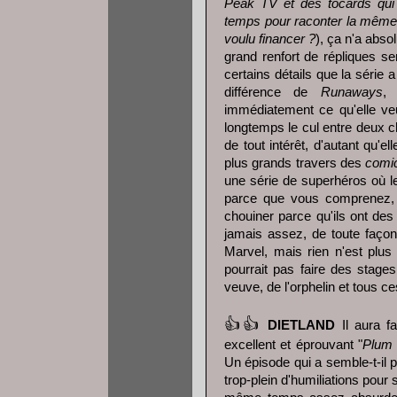
Peak TV et des tocards qui 
temps pour raconter la même 
voulu financer ?
), ça n'a abso
grand renfort de répliques se
certains détails que la série
différence de
Runaways
, 
immédiatement ce qu'elle veu
longtemps le cul entre deux c
de tout intérêt, d'autant qu'e
plus grands travers des
comi
une série de superhéros où l
parce que vous comprenez, i
chouiner parce qu'ils ont des 
jamais assez, de toute façon
Marvel, mais rien n'est plus
pourrait pas faire des stages
veuve, de l'orphelin et tous c
👍👍
DIETLAND
Il aura fa
excellent et éprouvant "
Plum 
Un épisode qui a semble-t-il 
trop-plein d'humiliations pour s