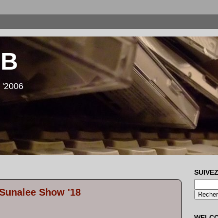
LB
 '2006
SUIVEZ
Sunalee Show '18
WELC