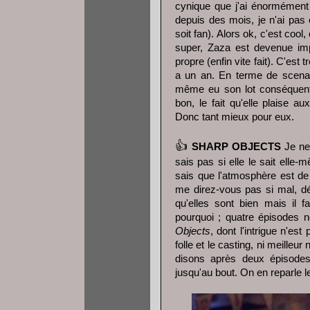
cynique que j'ai énormément 
depuis des mois, je n'ai pas 
soit fan). Alors ok, c'est cool,
super, Zaza est devenue imp
propre (enfin vite fait). C'est t
a un an. En terme de scenari
même eu son lot conséquent
bon, le fait qu'elle plaise a
Donc tant mieux pour eux.
👍
SHARP OBJECTS
Je ne
sais pas si elle le sait ell
sais que l'atmosphère est de 
me direz-vous pas si mal, dé
qu'elles sont bien mais il f
pourquoi ; quatre épisodes
Objects
, dont l'intrigue n'est
folle et le casting, ni meilleur 
disons après deux épisodes
jusqu'au bout. On en reparle 