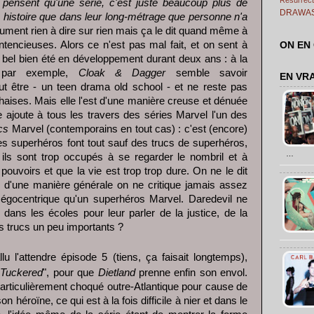
pensent qu'une série, c'est juste beaucoup plus de
DRAWA
histoire que dans leur long-métrage que personne n'a
lument rien à dire sur rien mais ça le dit quand même à
ntencieuses. Alors ce n'est pas mal fait, et on sent à
ON EN
 a bel bien été en développement durant deux ans : à la
par exemple,
Cloak & Dagger
semble savoir
EN VR
t être - un teen drama old school - et ne reste pas
haises. Mais elle l'est d'une manière creuse et dénuée
lle ajoute à tous les travers des séries Marvel l'un des
cs
Marvel (contemporains en tout cas) : c'est (encore)
es superhéros font tout sauf des trucs de superhéros,
…
ls sont trop occupés à se regarder le nombril et à
pouvoirs et que la vie est trop trop dure. On ne le dit
 d'une manière générale on ne critique jamais assez
 égocentrique qu'un superhéros Marvel. Daredevil ne
 dans les écoles pour leur parler de la justice, de la
es trucs un peu importants ?
llu l'attendre épisode 5 (tiens, ça faisait longtemps),
Tuckered
", pour que
Dietland
prenne enfin son envol.
particulièrement choqué outre-Atlantique pour cause de
on héroïne, ce qui est à la fois difficile à nier et dans le