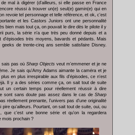
de mal à digérer (d'ailleurs, si elle passe en France
encore réussi à trouver un(e) seul(e) gamin(e) qui en
 on revoie tel personnage et telle référence, et ok, c'est
ortante et les Castors Juniors ont une personnalité
rès bien mais tout ça, on pouvait le dire dès le pilote il y
i purs, la série n'a que très peu donné depuis et a
 d'épisodes très moyens, bavards et pédants. Mais
ux geeks de trente-cinq ans semble satisfaire Disney.
 sais pas où
Sharp Objects
veut m'emmener et je ne
e-même. Je sais qu'Amy Adams aimante la caméra et je
plus en plus irrespirable aux fils d'épisodes, ce n'est
jà. Il y a des séries comme ça, on sait tout de suite
aut un certain temps pour réellement réussir à dire
 ne sont sans doute pas assez dans le cas de
Sharp
 pas réellement prenante, l'univers pas d'une originalité
ni pire qu'ailleurs. Pourtant, on sait tout de suite, oui, ou
, que c'est une bonne série et qu'on la regardera
le mois prochain ?