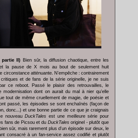
artie II)
Bien sûr, la diffusion chaotique, entre les
 et la pause de X mois au bout de seulement huit
ne circonstance atténuante. N'empêche : contrairement
ritiques et de fans de la série originelle, je ne suis
r ce reboot. Passé le plaisir des retrouvailles, le
 modernisation dont on aurait du mal à nier qu'elle
nque tout de même cruellement de magie, de poésie et
nt passé, les épisodes se sont enchaînés (façon de
on, donc...) et une bonne partie de ce que je craignais
 ce nouveau
DuckTales
est une meilleure série pour
es fans de Picsou et du
DuckTales
originel - plutôt que
, bien sûr, mais rarement plus d'un épisode sur deux, le
nt consacré à un fan-service assez codifié et plutôt