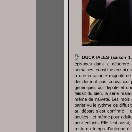
✋
DUCKTALES (saison 1, p
épisodes dans le désordre
semaines, constitue en soi u
à une écrasante majorité de c
décidément pas convaincu pa
génériques qui dépote et une
faisait du bien, la série ma
même de naïveté. Les mois o
parler vu le rythme de diffusi
au départ s'est confirmé :
adultes - et même pour adult
pour enfants. Elle l'est aussi
reste du temps d'antenne éta