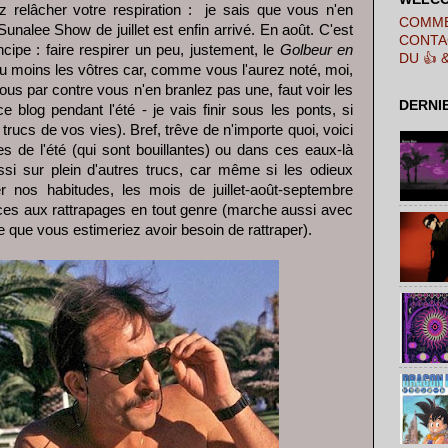
z
relâcher votre respiration : je sais que vous n'en
COMME
 Sunalee Show de juillet est enfin arrivé. En août. C'est
CONTA
incipe : faire respirer un peu, justement, le
Golbeur en
DU 👍 
u moins les vôtres car, comme vous l'aurez noté, moi,
(vous par contre vous n'en branlez pas une, faut voir les
DERNI
e blog pendant l'été - je vais finir sous les ponts, si
 trucs de vos vies). Bref, trêve de n'importe quoi, voici
es de l'été (qui sont bouillantes) ou dans ces eaux-là
si sur plein d'autres trucs, car même si les odieux
 nos habitudes, les mois de juillet-août-septembre
ices aux rattrapages en tout genre (marche aussi avec
se que vous estimeriez avoir besoin de rattraper).