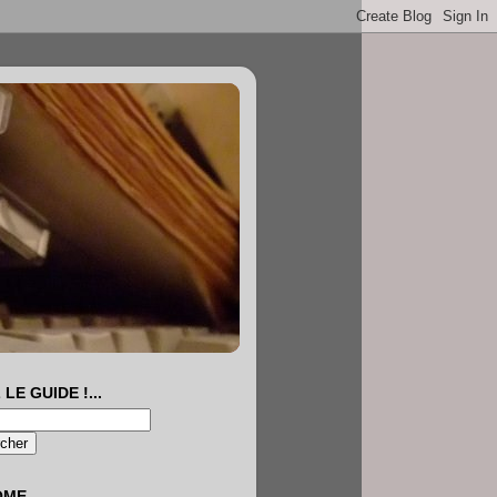
 LE GUIDE !...
OME