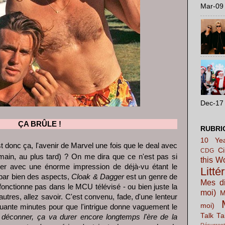
Mar-09 
Dec-17 
ÇA BRÛLE !
RUBRI
10 Yea
 donc ça, l'avenir de Marvel une fois que le deal avec
C
CDG
emain, au plus tard) ? On me dira que ce n'est pas si
this W
arder avec une énorme impression de déjà-vu étant le
Litté
 par bien des aspects,
Cloak & Dagger
est un genre de
Mes di
 fonctionne pas dans le MCU télévisé - ou bien juste la
moi)
M
autres, allez savoir. C'est convenu, fade, d'une lenteur
moi)
inquante minutes pour que l'intrigue donne vaguement le
Talk Ta
 déconner, ça va durer encore longtemps l'ère de la
Résurrect