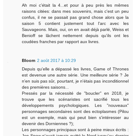
Ah moi c'était la 4...et pour à peu près les mêmes
raisons citées: dans mes souvenirs, mais c'est un peu
confus, il ne se passait pas grand chose alors que la
saison 5 contient justement tout l'arc avec les
Sauvageons. Mais, oui, on en avait déjà parlé, Weiss et
Benioff se lâchent nettement depuis qu'ils ont les
coudées franches par rapport aux livres.
Bloom
2 août 2017 à 10:29
Depuis qu'elle a dépassé les livres, Game of Thrones
est devenue une autre série. Une meilleure série ? Je
n'en suis pas sûr, pourtant, je n'étais pas inconditionnel
des premières saisons...
Pressés par la nécessité de "boucler" en 2018, je
trouve que les scénaristes ont sacrifié tous les
développements psychologiques. Les "nouveaux"
personnages secondaires sont des ectoplasmes (Pilou
est un exemple, mais qui peut bien s'intéresser au
devenir des Dorniennes ?);
Les personnages principaux sont à peine mieux écrits :
Jon Snow n'avait jamais quitté le Nord jusqu'au dernier