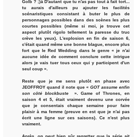
Golb ? ;)à D'autant que tu n'as pas tout à fait tort...
tu aurais d'ailleurs pu ajouter les facilités
scénaristiques consistant à buter le plus de
personnages possibles dans des scènes les plus
courtes possibles (même si moi, je trouve cet
aspect plutôt rigolo tellement la paresse du truc
crève les yeux). L'explosion en fin de saison 6,
c'était quand même une bonne blague, encore plus
fort que le Red Wedding dans le genre « je n'ai
aucune idée de comment conclure cette intrigue
alors je vais tuer tous ceux qui y participent d'un
seul coup ».
Reste que je me sens plutôt en phase avec
JEOFFROY quand il note que «
GOT assume enfin
son côté blockbuste
». Game of Thrones, en
saison 4 et 5, était vraiment devenu une corvée
que je consentais chaque semaine pour faire
plaisir à ma femme (preuve en est que je n'ai pas
écrit une ligne sur ces saisons). Ce n'est plus
vraiment.
Après, on peut bien sûr regretter que la série ait