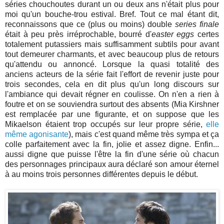
séries chouchoutes durant un ou deux ans n'était plus pour
moi qu'un bouche-trou estival. Bref. Tout ce mal étant dit,
reconnaissons que ce (plus ou moins) double
series finale
était à peu près irréprochable, bourré d'
easter eggs
certes
totalement putassiers mais suffisamment subtils pour avant
tout demeurer charmants, et avec beaucoup plus de retours
qu'attendu ou annoncé. Lorsque la quasi totalité des
anciens acteurs de la série fait l'effort de revenir juste pour
trois secondes, cela en dit plus qu'un long discours sur
l'ambiance qui devait régner en coulisse. On n'en a rien à
foutre et on se souviendra surtout des absents (Mia Kirshner
est remplacée par une figurante, et on suppose que les
Mikaelson étaient trop occupés sur leur propre série,
elle
même agonisante
), mais c'est quand même très sympa et ça
colle parfaitement avec la fin, jolie et assez digne. Enfin...
aussi digne que puisse l'être la fin d'une série où chacun
des personnages principaux aura déclaré son amour éternel
à au moins trois personnes différentes depuis le début.