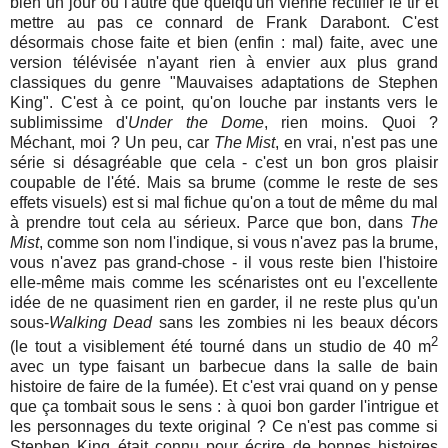
bien un jour ou l'autre que quelqu'un vienne rectifier le tir et
mettre au pas ce connard de Frank Darabont. C'est
désormais chose faite et bien (enfin : mal) faite, avec une
version télévisée n'ayant rien à envier aux plus grand
classiques du genre "Mauvaises adaptations de Stephen
King". C'est à ce point, qu'on louche par instants vers le
sublimissime d'
Under the Dome
, rien moins. Quoi ?
Méchant, moi ? Un peu, car
The Mist
, en vrai, n'est pas une
série si désagréable que cela - c'est un bon gros plaisir
coupable de l'été. Mais sa brume (comme le reste de ses
effets visuels) est si mal fichue qu'on a tout de même du mal
à prendre tout cela au sérieux. Parce que bon, dans
The
Mist
, comme son nom l'indique, si vous n'avez pas la brume,
vous n'avez pas grand-chose - il vous reste bien l'histoire
elle-même mais comme les scénaristes ont eu l'excellente
idée de ne quasiment rien en garder, il ne reste plus qu'un
sous-
Walking Dead
sans les zombies ni les beaux décors
2
(le tout a visiblement été tourné dans un studio de 40 m
avec un type faisant un barbecue dans la salle de bain
histoire de faire de la fumée). Et c'est vrai quand on y pense
que ça tombait sous le sens : à quoi bon garder l'intrigue et
les personnages du texte original ? Ce n'est pas comme si
Stephen King était connu pour écrire de bonnes histoires