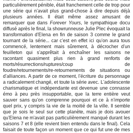
particulièrement pénible, était franchement celle de trop pour
une série qui n'avait plus grand-chose à dire depuis déjà
plusieurs années. Il était même assez amusant de
remarquer que dans
Forever Yours
, le sympathique docu
diffusé après le final, la showrunneuse Julie Plec évoquait la
transformation d'Elena en fin de saison 3 comme le grand
tournant de la série... car c'est en effet ici qu'on aura tous
commencé, lentement mais sûrement, à décrocher d'un
feuilleton qui s'apprêtait à enchaîner les saisons ne
racontant quasiment plus rien à grand renforts de
morts/résurrections/ruptures/coup de
foudre/retournements/re-retournements de situations ou
d'alliances. A partir de ce moment, l'écriture du personnage
a radicalement changé, et toute la série avec. L'adolescente
charismatique et indépendante est devenue une connasse
émo à peu près insupportable, que la terre entière veut
sauver sans qu'on comprenne pourquoi et ce à n'importe
quel prix, y compris la vie de la moitié de la ville. Il semble
que je sois le seul sur cette planète, mais je dois avouer
qu'Elena ne m'avait pas particulièrement manqué durant les
saisons 7 et 8 (elle revient bien entendu dans le final). Cela
faisait de toute façon un moment que ce qui fut une de mes