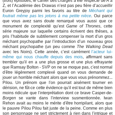
(trois) épisodes, le cahier des charges a été respecté de A à
Z, et l’Académie des Drawas n’est pas peu fière d’accueillir
Euron Greyjoy parmi les favoris au titre de
Méchant qui
foutrait même pas les jetons à ma petite nièce
. Oui parce
que vous avez sans doute remarqué vous aussi que ce
monument de complexité qu’est
Game of Thrones
, cette
série majeure sur laquelle certains écrivent des thèses, a
pris l’habitude de subtilement compenser la mort d’un gros
méchant psychopathe par l’introduction d’un nouveau gros
méchant psychopathe (un peu comme
The Walking Dead
avec les Noirs). Cette année, c’est carrément
l’acteur lui-
même qui nous chauffe depuis des mois
, affirmant sans
trembler qu'il en a une plus grosse et une plus effrayante
que Ramsay Bolton - SVP on ne se moque pas, c'est normal
d'être légèrement complexé quand on vous demande de
jouer un horrible méchant alors que vous vous prénommez...
Pilou. Un prénom que l'on pourrait aisément tourner en
dérision, ne fût-ce cette évidence qu'il est tout de même bien
moins ridicule que l'interprétation dont ce brave Casper-de-
Borgen
se vante dans l'interview susmentionnée. Iwan
Rehon avait au moins le mérite d'être horripilant, alors que
le pauvre Pilou Pilou fait juste de la peine. Comme en plus
son personnage ne sert strictement à rien dans l'intrigue et