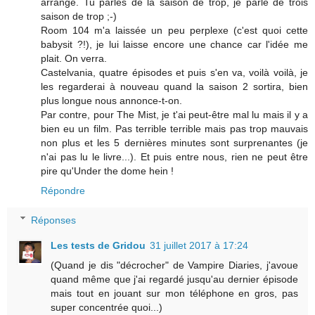
arrangé. Tu parles de la saison de trop, je parle de trois
saison de trop ;-)
Room 104 m'a laissée un peu perplexe (c'est quoi cette
babysit ?!), je lui laisse encore une chance car l'idée me
plait. On verra.
Castelvania, quatre épisodes et puis s'en va, voilà voilà, je
les regarderai à nouveau quand la saison 2 sortira, bien
plus longue nous annonce-t-on.
Par contre, pour The Mist, je t'ai peut-être mal lu mais il y a
bien eu un film. Pas terrible terrible mais pas trop mauvais
non plus et les 5 dernières minutes sont surprenantes (je
n'ai pas lu le livre...). Et puis entre nous, rien ne peut être
pire qu'Under the dome hein !
Répondre
Réponses
Les tests de Gridou
31 juillet 2017 à 17:24
(Quand je dis "décrocher" de Vampire Diaries, j'avoue
quand même que j'ai regardé jusqu'au dernier épisode
mais tout en jouant sur mon téléphone en gros, pas
super concentrée quoi...)