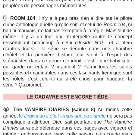
peuplées de personnages mémorables.
✋
ROOM 104
Il n'y a à peu près rien à dire sur le pilote
d'une anthologie quelle qu'elle soit, et celui de
Room 104
, ni
bon ni mauvais, ne fait pas exception à la règle. Mais tout de
même, il y a un truc qui m'interpelle (outre le concept
ressemblant beaucoup à celui d'
Inside N°9
... et à plein
d'autres trucs) : la série se déroule dans une chambre
d'hôtel et la première histoire qui vient à l'esprit des
scénaristes dans ce genre d'endroit, c'est... une baby-sitter
qui garde un enfant ? Vraiment ? Parmi tous les sujets
possibles et imaginables dans ces fascinants lieux que sont
les hôtels, c'est celui-ci qui a été choisi pour inaugurer la
série ? Ça promet...
LE CADAVRE EST ENCORE TIÈDE
😭
The VAMPIRE DIARIES (saison 8)
Au moins cette
année,
le
Drawa du
Il était temps que ça s'arrête
ne sera pas
compliqué à attribuer. Dieu sait pourtant que
The Vampire
Diaries
aura été défendue dans ces pages avec vigueur et
même : enthousiasme, mais cette saison, plus courte mais