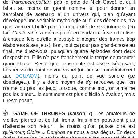
de
Transmetropolitan
, pas le pote de Nick Cave), et qu'il
fallait au moins un géant comme lui pour donner un
semblant de scénario à un univers qui, bien qu'ayant
développé une véritable mythologie au fil des décennies, n'a
que rarement brillé par la complexité de ses intrigues (en
fait,
Castlevania
a même plutôt eu tendance à se ridiculiser
à chaque fois qu'elle a essayé d'intégrer des trames trop
élaborées à ses jeux). Bon, tout ça pour pas grand-chose au
final, me direz-vous, puisqu'en quatre épisodes dont deux
d'exposition, Ellis n'a pas franchement le temps de raconter
grand-chose. Reste que l'ensemble est assez séduisant,
très réussi du point de vue visuel (on pense immédiatement
aux
DCUAOM
), moins du point de vue sonore (ce
doublage...). Il y a donc moyen de s'y retrouver, que l'on
n'aime ou pas les jeux. Lorsque, comme moi, on aime ne
pas les aimer... le sentiment est plus difficile à évaluer, mais
il reste positif.
👍
GAME OF THRONES (saison 7)
Les amateurs de
vieilles pierres et de full frontal frais n’en pouvaient plus
d’attendre son retour : le moins qu’on puisse dire est
qu’
Amour, Gloire & Donjons
ne nous a pas déçus. En deux