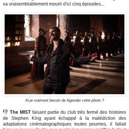
va vraisemblablement mourir d'ici cinq épisodes...
Ai-je vraiment besoin de légender cette photo ?
👎
The MIST
faisant partie du club très fermé des histoires
de Stephen King ayant échappé à la malédiction des
adaptations cinématographiques toutes pourries, il fallait