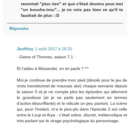
racontait "plus rien" et que c'était devenu pour moi
"un bouche-trou"... je ne vois pas bien ce qu'il te
faudrait de plus :-D
Répondre
Jeoffroy
1 août 2017 à 16:31
- Game of Thrones, saison 7.1 :
Et l’adieu à Missandei, on en parle ? ^^
Moi je continue de prendre mon pied (désolé pour le jeu de
mots transitionnel de mauvais aloi) chaque semaine depuis
la saison 5 et je ne compte plus les épisodes qui alternent
le grandiose (et je ne parle pas seulement en termes
d’action ébouriffante) et le ridicule un peu pantois. La scène
qui, pour l’instant, m’a le plus plu dans l’épisode 2 est celle
entre le Loup et Arya : c’était sobre, discret, mélancolique et
très parlant sur le virage psychologique du personnage.