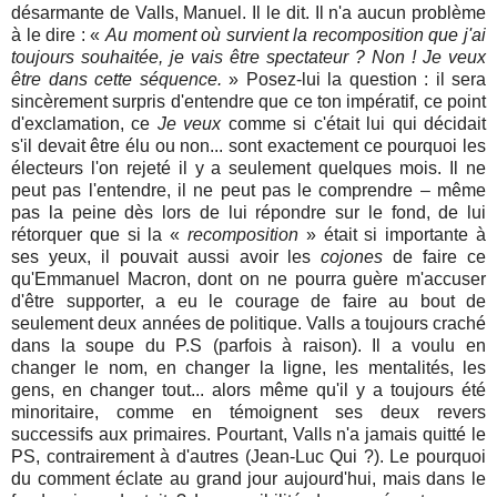
désarmante de Valls, Manuel. Il le dit. Il n'a aucun problème
à le dire : «
Au moment où survient la recomposition que j'ai
toujours souhaitée, je vais être spectateur ? Non ! Je veux
être dans cette séquence.
» Posez-lui la question : il sera
sincèrement surpris d'entendre que ce ton impératif, ce point
d'exclamation, ce
Je veux
comme si c'était lui qui décidait
s'il devait être élu ou non... sont exactement ce pourquoi les
électeurs l'on rejeté il y a seulement quelques mois. Il ne
peut pas l'entendre, il ne peut pas le comprendre – même
pas la peine dès lors de lui répondre sur le fond, de lui
rétorquer que si la «
recomposition
» était si importante à
ses yeux, il pouvait aussi avoir les
cojones
de faire ce
qu'Emmanuel Macron, dont on ne pourra guère m'accuser
d'être supporter, a eu le courage de faire au bout de
seulement deux années de politique. Valls a toujours craché
dans la soupe du P.S (parfois à raison). Il a voulu en
changer le nom, en changer la ligne, les mentalités, les
gens, en changer tout... alors même qu'il y a toujours été
minoritaire, comme en témoignent ses deux revers
successifs aux primaires. Pourtant, Valls n'a jamais quitté le
PS, contrairement à d'autres (Jean-Luc Qui ?). Le pourquoi
du comment éclate au grand jour aujourd'hui, mais dans le