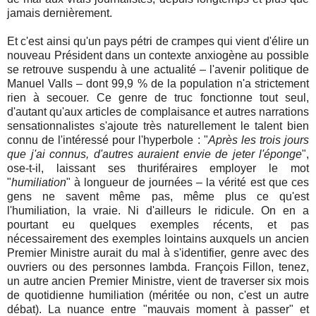
jamais dernièrement.
Et c'est ainsi qu'un pays pétri de crampes qui vient d'élire un
nouveau Président dans un contexte anxiogène au possible
se retrouve suspendu à une actualité – l'avenir politique de
Manuel Valls – dont 99,9 % de la population n'a strictement
rien à secouer. Ce genre de truc fonctionne tout seul,
d'autant qu'aux articles de complaisance et autres narrations
sensationnalistes s'ajoute très naturellement le talent bien
connu de l'intéressé pour l'hyperbole : "
Après les trois jours
que j'ai connus, d'autres auraient envie de jeter l'éponge
",
ose-t-il, laissant ses thuriféraires employer le mot
"
humiliation
" à longueur de journées – la vérité est que ces
gens ne savent même pas, même plus ce qu'est
l'humiliation, la vraie. Ni d'ailleurs le ridicule. On en a
pourtant eu quelques exemples récents, et pas
nécessairement des exemples lointains auxquels un ancien
Premier Ministre aurait du mal à s'identifier, genre avec des
ouvriers ou des personnes lambda. François Fillon, tenez,
un autre ancien Premier Ministre, vient de traverser six mois
de quotidienne humiliation (méritée ou non, c'est un autre
débat). La nuance entre "mauvais moment à passer" et