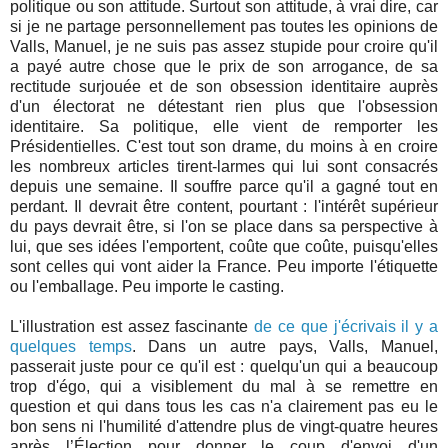
politique ou son attitude. Surtout son attitude, à vrai dire, car
si je ne partage personnellement pas toutes les opinions de
Valls, Manuel, je ne suis pas assez stupide pour croire qu'il
a payé autre chose que le prix de son arrogance, de sa
rectitude surjouée et de son obsession identitaire auprès
d'un électorat ne détestant rien plus que l'obsession
identitaire. Sa politique, elle vient de remporter les
Présidentielles. C'est tout son drame, du moins à en croire
les nombreux articles tirent-larmes qui lui sont consacrés
depuis une semaine. Il souffre parce qu'il a gagné tout en
perdant. Il devrait être content, pourtant : l'intérêt supérieur
du pays devrait être, si l'on se place dans sa perspective à
lui, que ses idées l'emportent, coûte que coûte, puisqu'elles
sont celles qui vont aider la France. Peu importe l'étiquette
ou l'emballage. Peu importe le casting.
L'illustration est assez fascinante
de ce que j'écrivais il y a
quelques temps
. Dans un autre pays, Valls, Manuel,
passerait juste pour ce qu'il est : quelqu'un qui a beaucoup
trop d'égo, qui a visiblement du mal à se remettre en
question et qui dans tous les cas n'a clairement pas eu le
bon sens ni l'humilité d'attendre plus de vingt-quatre heures
après l’Élection pour donner le coup d'envoi d'un