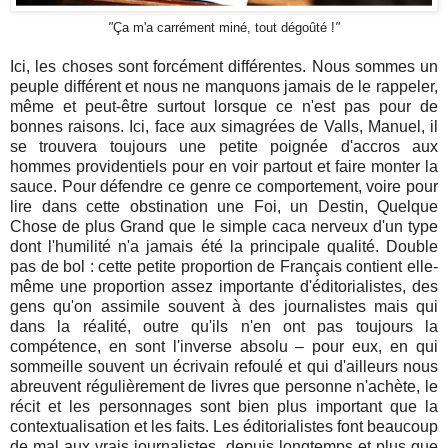
"
Ça m'a carrément miné, tout dégoûté !
"
Ici, les choses sont forcément différentes. Nous sommes un
peuple différent et nous ne manquons jamais de le rappeler,
même et peut-être surtout lorsque ce n'est pas pour de
bonnes raisons. Ici, face aux simagrées de Valls, Manuel, il
se trouvera toujours une petite poignée d'accros aux
hommes providentiels pour en voir partout et faire monter la
sauce. Pour défendre ce genre ce comportement, voire pour
lire dans cette obstination une Foi, un Destin, Quelque
Chose de plus Grand que le simple caca nerveux d'un type
dont l'humilité n'a jamais été la principale qualité. Double
pas de bol : cette petite proportion de Français contient elle-
même une proportion assez importante d'éditorialistes, des
gens qu'on assimile souvent à des journalistes mais qui
dans la réalité, outre qu'ils n'en ont pas toujours la
compétence, en sont l'inverse absolu – pour eux, en qui
sommeille souvent un écrivain refoulé et qui d'ailleurs nous
abreuvent régulièrement de livres que personne n'achète, le
récit et les personnages sont bien plus important que la
contextualisation et les faits. Les éditorialistes font beaucoup
de mal aux vrais journalistes, depuis longtemps et plus que