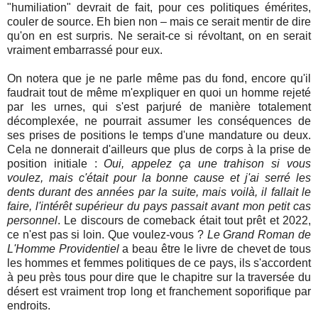
"humiliation" devrait de fait, pour ces politiques émérites,
couler de source. Eh bien non – mais ce serait mentir de dire
qu'on en est surpris. Ne serait-ce si révoltant, on en serait
vraiment embarrassé pour eux.
On notera que je ne parle même pas du fond, encore qu'il
faudrait tout de même m'expliquer en quoi un homme rejeté
par les urnes, qui s'est parjuré de manière totalement
décomplexée, ne pourrait assumer les conséquences de
ses prises de positions le temps d'une mandature ou deux.
Cela ne donnerait d'ailleurs que plus de corps à la prise de
position initiale :
Oui, appelez ça une trahison si vous
voulez, mais c'était pour la bonne cause et j'ai serré les
dents durant des années par la suite, mais voilà, il fallait le
faire, l'intérêt supérieur du pays passait avant mon petit cas
personnel
. Le discours de comeback était tout prêt et 2022,
ce n'est pas si loin. Que voulez-vous ?
Le Grand Roman de
L'Homme Providentiel
a beau être le livre de chevet de tous
les hommes et femmes politiques de ce pays, ils s'accordent
à peu près tous pour dire que le chapitre sur la traversée du
désert est vraiment trop long et franchement soporifique par
endroits.