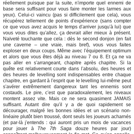
réellement puisque par la suite, n'importe quel ennemi de
base sera suffisant pour vous faire monter les larmes aux
yeux). Celui-ci vaincu (pas si difficilement que cela), vous
récupérez tellement de points d'expérience (sans compter
ce que vous avez acquis le temps d'arriver jusqu'à lui) que
vous vous dites qu'allez, ça devrait aller mieux à présent.
Naïveté touchante que cela : dès le second donjon (en fait
une caverne – une vraie, mais bref), vous vous faites
exploser en deux coups. Même avec l'équipement optimum
et alors que vous êtes déjà au niveau 7 ou 8. Et ça ne va
pas aller en s'arrangeant, chapitre après chapitre. Si la
quête est relativement courte dans l'absolu, des heures et
des heures de levelling sont indispensables entre chaque
chapitre, en gardant à l'esprit que le levelling lui-même peut
s'avérer extrêmement dangereux tant les ennemis sont
costauds. Le pire, c'est que paradoxalement, les niveaux
montent assez vite. Mais ce ne sera quasiment JAMAIS
suffisant. Autant dire qu'il y a de quoi rapidement se
décourager, malgré les bonnes idées et un scénario non-
linéaire plutôt bien troussé, dont seuls les joueurs acharnés
(et par-là j'entends : qui auront pris un mois de vacances
pour jouer à
The 7th Saga
douze heures par jour)