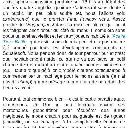
amis japonais pouvaient produire sur 16 bits au début des
années quatre-vingt-dix, quoique s'adressant sans doute à
un public un peu plus adulte (et, nous l'allons voir,
expérimenté
) que le premier
Final Fantasy
venu. Assez
proche de
Dragon Quest
dans sa mise en pli, ce qui inclut
les fatigants allez-retour du côté du menu, il semblera sans
doute un tantinet vieillot et lent aux joueurs habitué à l'
Active
Time Battle
, qui existe alors depuis peu et n'a pas encore
été pompé par tous les développeurs concurrents de
Squaresoft. Nous parlons donc de tour par tour pur et (très)
dur, inévitablement rigide, ce qui ne va pas sans un petit
charme désuet durant au moins quatre bonnes minutes de
jeu. Il faut dire que déjà, on a repéré d'autres particularités, à
commencer par un habillage pour le moins austère (je n'ai
pas dit
cheap
) qui ne présage a priori rien de bon dans les
heures à venir.
Pourtant, tout commence bien – c'est la partie paradisiaque,
dirons-nous. Un Roi un peu flemmard envoie ses
mercenaires globe-trotter pour récupérer des runes
magiques, le mode chacun pour sa gueule est de rigueur
(chouette, on va échapper à la sempiternelle équipe de
bras-cassés), et les premières promenades à travers ce