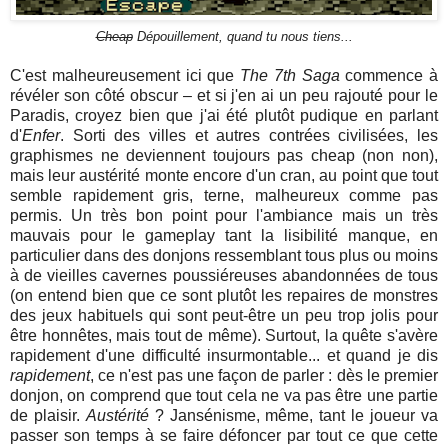
Cheap
Dépouillement, quand tu nous tiens...
C'est malheureusement ici que
The 7th Saga
commence à
révéler son côté obscur – et si j'en ai un peu rajouté pour le
Paradis, croyez bien que j'ai été plutôt pudique en parlant
d'
Enfer
. Sorti des villes et autres contrées civilisées, les
graphismes ne deviennent toujours pas cheap (non non),
mais leur austérité monte encore d'un cran, au point que tout
semble rapidement gris, terne, malheureux comme pas
permis. Un très bon point pour l'ambiance mais un très
mauvais pour le gameplay tant la lisibilité manque, en
particulier dans des donjons ressemblant tous plus ou moins
à de vieilles cavernes poussiéreuses abandonnées de tous
(on entend bien que ce sont plutôt les repaires de monstres
des jeux habituels qui sont peut-être un peu trop jolis pour
être honnêtes, mais tout de même). Surtout, la quête s'avère
rapidement d'une difficulté insurmontable... et quand je dis
rapidement
, ce n'est pas une façon de parler : dès le premier
donjon, on comprend que tout cela ne va pas être une partie
de plaisir.
Austérité
? Jansénisme, même, tant le joueur va
passer son temps à se faire défoncer par tout ce que cette