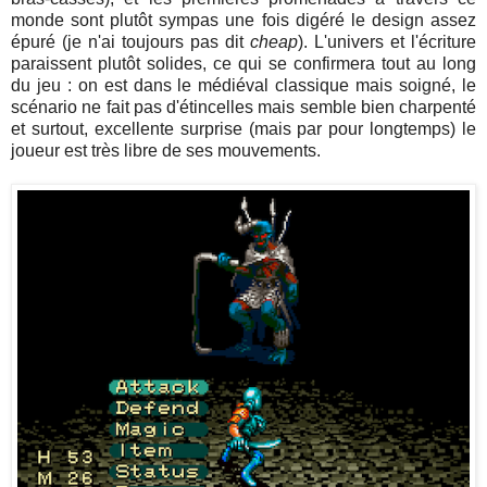
monde sont plutôt sympas une fois digéré le design assez
épuré (je n'ai toujours pas dit
cheap
). L'univers et l'écriture
paraissent plutôt solides, ce qui se confirmera tout au long
du jeu : on est dans le médiéval classique mais soigné, le
scénario ne fait pas d'étincelles mais semble bien charpenté
et surtout, excellente surprise (mais par pour longtemps) le
joueur est très libre de ses mouvements.