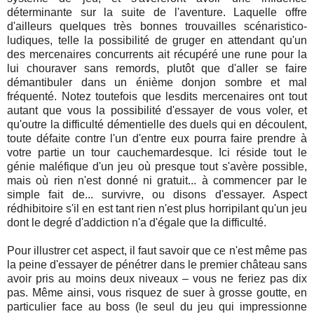
déterminante sur la suite de l'aventure. Laquelle offre
d'ailleurs quelques très bonnes trouvailles scénaristico-
ludiques, telle la possibilité de gruger en attendant qu'un
des mercenaires concurrents ait récupéré une rune pour la
lui chouraver sans remords, plutôt que d'aller se faire
démantibuler dans un énième donjon sombre et mal
fréquenté. Notez toutefois que lesdits mercenaires ont tout
autant que vous la possibilité d'essayer de vous voler, et
qu'outre la difficulté démentielle des duels qui en découlent,
toute défaite contre l'un d'entre eux pourra faire prendre à
votre partie un tour cauchemardesque. Ici réside tout le
génie maléfique d'un jeu où presque tout s'avère possible,
mais où rien n'est donné ni gratuit... à commencer par le
simple fait de... survivre, ou disons d'essayer. Aspect
rédhibitoire s'il en est tant rien n'est plus horripilant qu'un jeu
dont le degré d'addiction n'a d'égale que la difficulté.
Pour illustrer cet aspect, il faut savoir que ce n'est même pas
la peine d'essayer de pénétrer dans le premier château sans
avoir pris au moins deux niveaux – vous ne feriez pas dix
pas. Même ainsi, vous risquez de suer à grosse goutte, en
particulier face au boss (le seul du jeu qui impressionne