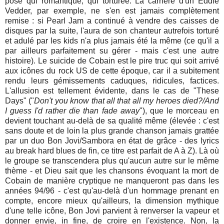
pose qui romantique, qui torturée. La carrière d'un Eddie
Vedder, par exemple, ne s'en est jamais complètement
remise : si Pearl Jam a continué à vendre des caisses de
disques par la suite, l'aura de son chanteur autrefois torturé
et adulé par les kids n'a plus jamais été la même (ce qu'il a
par ailleurs parfaitement su gérer - mais c'est une autre
histoire). Le suicide de Cobain est le pire truc qui soit arrivé
aux icônes du rock US de cette époque, car il a subitement
rendu leurs gémissements caduques, ridicules, factices.
L'allusion est tellement évidente, dans le cas de "These
Days" ("
Don't you know that all that all my heroes died?/And
I guess I'd rather die than fade away
"), que le morceau en
devient touchant au-delà de sa qualité même (élevée : c'est
sans doute et de loin la plus grande chanson jamais grattée
par un duo Bon Jovi/Sambora en état de grâce - des lyrics
au break hard blues de fin, ce titre est parfait de A à Z). Là où
le groupe se transcendera plus qu'aucun autre sur le même
thème - et Dieu sait que les chansons évoquant la mort de
Cobain de manière cryptique ne manqueront pas dans les
années 94/96 - c'est qu'au-delà d'un hommage prenant en
compte, encore mieux qu'ailleurs, la dimension mythique
d'une telle icône, Bon Jovi parvient à renverser la vapeur et
donner envie, in fine, de croire en l'existence. Non, la