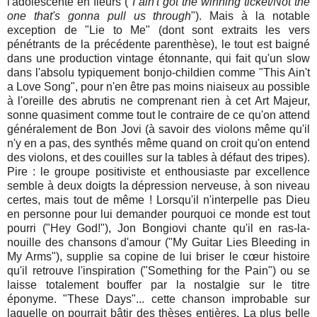
l'adolescente en fleurs ("
I ain't got the winning ticket/Not the
one that's gonna pull us through
"). Mais à la notable
exception de "Lie to Me" (dont sont extraits les vers
pénétrants de la précédente parenthèse), le tout est baigné
dans une production vintage étonnante, qui fait qu'un slow
dans l'absolu typiquement bonjo-childien comme "This Ain't
a Love Song", pour n'en être pas moins niaiseux au possible
à l'oreille des abrutis ne comprenant rien à cet Art Majeur,
sonne quasiment comme tout le contraire de ce qu'on attend
généralement de Bon Jovi (à savoir des violons même qu'il
n'y en a pas, des synthés même quand on croit qu'on entend
des violons, et des couilles sur la tables à défaut des tripes).
Pire : le groupe positiviste et enthousiaste par excellence
semble à deux doigts la dépression nerveuse, à son niveau
certes, mais tout de même ! Lorsqu'il n'interpelle pas Dieu
en personne pour lui demander pourquoi ce monde est tout
pourri ("Hey God!"), Jon Bongiovi chante qu'il en ras-la-
nouille des chansons d'amour ("My Guitar Lies Bleeding in
My Arms"), supplie sa copine de lui briser le cœur histoire
qu'il retrouve l'inspiration ("Something for the Pain") ou se
laisse totalement bouffer par la nostalgie sur le titre
éponyme. "These Days"... cette chanson improbable sur
laquelle on pourrait bâtir des thèses entières. La plus belle