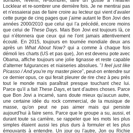
sombrer, revenir, re-sombrer, faire un gosse à Heather
Locklear et re-sombrer une dernière fois. Je ne mentirai pas
et n'essaierai pas de faire croire au lecteur qui vient d'avaler
cette purge de cinq pages que j'aime autant le Bon Jovi des
années 2000/2010 que celui qui l'a précédé, encore moins
que celui de
These Days
. Mais Bon Jovi est toujours là, ce
qui n'étonnera que ceux qui ne l'ont jamais attentivement
écouté. En 2015, toujours en tournée mondiale deux ans
après un
What About Now?
qui a comme à chaque fois
démoli les charts (US et pas que), Jon est devenu pote avec
Obama, affiche toujours une jolie tignasse et reste capable
d'alterner fulgurances et niaiseries absolues. "
I feel just like
Picasso / And you're my master piece
", peut-on entendre sur
ce dernier opus, ce qui ferait pleurer de rire chez à peu près
tout le monde mais paraîtrait presque touchant chez lui.
Parce qu'il a fait
These Days
, et tant d'autres choses. Parce
que Bon Jovi a incarné, sans doute mieux qu'aucun autre,
une certaine idée du rock commercial, de la musique de
masse, qu'on peut ne pas aimer mais qui persiste
aujourd'hui à faire sens. Parce que le groupe a su, aussi, et
durant toute sa carrière, se rappeler que les mots les plus
simples étaient aussi les plus durs à formuler et les plus
émouvants à entendre. Un jour ou l'autre, Jon ou Richie