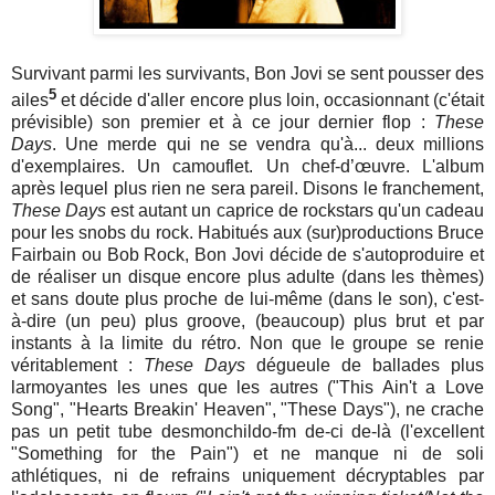
Survivant parmi les survivants, Bon Jovi se sent pousser des
5
ailes
et décide d'aller encore plus loin, occasionnant (c'était
prévisible) son premier et à ce jour dernier flop :
These
Days
. Une merde qui ne se vendra qu'à... deux millions
d'exemplaires. Un camouflet. Un chef-d’œuvre. L'album
après lequel plus rien ne sera pareil. Disons le franchement,
These Days
est autant un caprice de rockstars qu'un cadeau
pour les snobs du rock. Habitués aux (sur)productions Bruce
Fairbain ou Bob Rock, Bon Jovi décide de s'autoproduire et
de réaliser un disque encore plus adulte (dans les thèmes)
et sans doute plus proche de lui-même (dans le son), c'est-
à-dire (un peu) plus groove, (beaucoup) plus brut et par
instants à la limite du rétro. Non que le groupe se renie
véritablement :
These Days
dégueule de ballades plus
larmoyantes les unes que les autres ("This Ain't a Love
Song", "Hearts Breakin' Heaven", "These Days"), ne crache
pas un petit tube desmonchildo-fm de-ci de-là (l'excellent
"Something for the Pain") et ne manque ni de soli
athlétiques, ni de refrains uniquement décryptables par