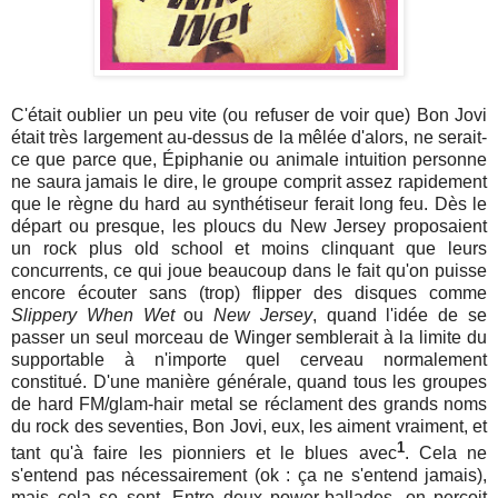
C'était oublier un peu vite (ou refuser de voir que) Bon Jovi
était très largement au-dessus de la mêlée d'alors, ne serait-
ce que parce que, Épiphanie ou animale intuition personne
ne saura jamais le dire, le groupe comprit assez rapidement
que le règne du hard au synthétiseur ferait long feu. Dès le
départ ou presque, les ploucs du New Jersey proposaient
un rock plus old school et moins clinquant que leurs
concurrents, ce qui joue beaucoup dans le fait qu'on puisse
encore écouter sans (trop) flipper des disques comme
Slippery When Wet
ou
New Jersey
, quand l'idée de se
passer un seul morceau de Winger semblerait à la limite du
supportable à n'importe quel cerveau normalement
constitué. D'une manière générale, quand tous les groupes
de hard FM/glam-hair metal se réclament des grands noms
du rock des seventies, Bon Jovi, eux, les aiment vraiment, et
1
tant qu'à faire les pionniers et le blues avec
. Cela ne
s'entend pas nécessairement (ok : ça ne s'entend jamais),
mais cela se sent. Entre deux power-ballades, on perçoit