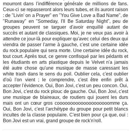
mourront dans l'indifférence générale de millions de fans.
Ceux-ci se repasseront alors leurs tubes, et ils auront raison
: de "Livin' on a Prayer" en "You Give Love a Bad Name", de
"Runaway" en "Someday, I'll Be Saturday Night", peu de
groupes peuvent se targuer d'avoir enquillé autant de
succès et autant de classiques. Moi, je ne veux pas avoir à
attendre ce jour-là pour expliquer qu'avec celui des deux qui
viendra de passer l'arme à gauche, c'est une certaine idée
du rock populaire qui sera morte. Une certaine idée du rock,
tout court. Après tout, ce genre confisqué par les pédants et
les étudiants en arts plastique depuis le Velvet n'a jamais
été autre chose qu'une musique de masse caressant les
white trash dans le sens du poil. Oublier cela, c'est oublier
d'où l'on vient ; le comprendre, c'est être enfin prêt à
accepter l'évidence. Oui, Bon Jovi, c'est un peu concon. Oui,
Bon Jovi, c'est du rock plouc de gauche. Oui, Bon Jovi, c'est
une musique de blaireaux, de routiers qui jouent les durs
mais ont un cœur gros coooooooooooooooooooomme ça.
Oui, Bon Jovi, c'est l'archétype du groupe pour petit blancs
incultes de la classe populaire. C'est bien pour ça que, oui :
Bon Jovi est un vrai, grand groupe de rock'n'roll.