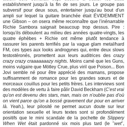
establishment
jusqu'à la fin de ses jours. Le groupe pas
subversif pour deux sous,
entertainer
jusqu'au bout d'un
ampli sur lequel la guitare branchée était ÉVIDEMMENT
une Gibson – on osera même reconnaître que l'inénarrable
Richie Sambora saignait beaucoup trop dessus. Pire :
lorsqu'ils déboulent au milieu des années quatre-vingts, les
quatre éphèbes + Richie ont même plutôt tendance à
rassurer les parents terrifiés par la vague glam metal/hard
FM, ces types aux looks androgynes qui, entre deux slows
testostéronés, promettent aux leurs auditrices des
crazy
crazy crazy craaaaaaazy nights
. Moins camé que les Guns,
moins vulgaire que Mötley Crue, plus viril que Poison... Bon
Jovi semble né pour être apprécié des mamans, propose
suffisamment de romance pour les grandes sœurs et de
morceaux couillus pour les petits frères. Les interviews sont
des modèles de vertu à faire pâlir David Beckham (
C'est vrai
qu'on est devenu des stars, man, mais on n'oublie pas d'où
on vient parce qu'on a bossé gravement dur pour en arriver
là. Yeah.
), leur pilosité ne permet aucun doute sur leur
orientation sexuelle et leurs textes sont si profondément
positifs que le mini scandale de la pochette de
Slippery
When Wet
était pardonné six mois plus tard (le "
wet
",