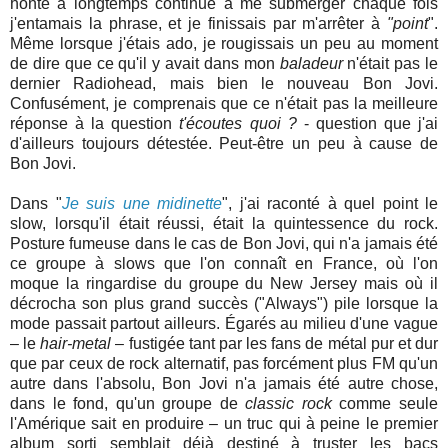
honte a longtemps continué à me submerger chaque fois
j'entamais la phrase, et je finissais par m'arrêter à
"point
".
Même lorsque j'étais ado, je rougissais un peu au moment
de dire que ce qu'il y avait dans mon
baladeur
n'était pas le
dernier Radiohead, mais bien le nouveau Bon Jovi.
Confusément, je comprenais que ce n'était pas la meilleure
réponse à la question
t'écoutes quoi ?
- question que j'ai
d'ailleurs toujours détestée. Peut-être un peu à cause de
Bon Jovi.
Dans "
Je suis une midinette
", j'ai raconté à quel point le
slow, lorsqu'il était réussi, était la quintessence du rock.
Posture fumeuse dans le cas de Bon Jovi, qui n'a jamais été
ce groupe à slows que l'on connaît en France, où l'on
moque la ringardise du groupe du New Jersey mais où il
décrocha son plus grand succès ("Always") pile lorsque la
mode passait partout ailleurs. Égarés au milieu d'une vague
– le
hair-metal
– fustigée tant par les fans de métal pur et dur
que par ceux de rock alternatif, pas forcément plus FM qu'un
autre dans l'absolu, Bon Jovi n'a jamais été autre chose,
dans le fond, qu'un groupe de
classic rock
comme seule
l'Amérique sait en produire – un truc qui à peine le premier
album sorti semblait déjà destiné à truster les bacs