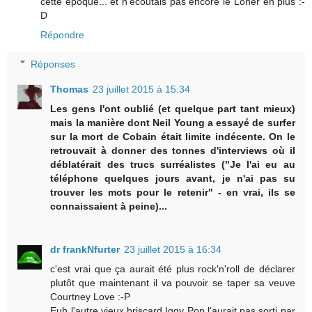
cette époque... et n'écoutais pas encore le Loner en plus :-
D
Répondre
Réponses
Thomas
23 juillet 2015 à 15:34
Les gens l'ont oublié (et quelque part tant mieux)
mais la manière dont Neil Young a essayé de surfer
sur la mort de Cobain était limite indécente. On le
retrouvait à donner des tonnes d'interviews où il
déblatérait des trucs surréalistes ("Je l'ai eu au
téléphone quelques jours avant, je n'ai pas su
trouver les mots pour le retenir" - en vrai, ils se
connaissaient à peine)...
dr frankNfurter
23 juillet 2015 à 16:34
c'est vrai que ça aurait été plus rock'n'roll de déclarer
plutôt que maintenant il va pouvoir se taper sa veuve
Courtney Love :-P
Euh l'autre vieux briscard Iggy Pop l'aurait pas sorti par