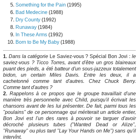
Something for the Pain
(1995)
Bad Medecine
(1988)
Dry County
(1992)
Runaway
(1984)
In These Arms
(1992)
Born to Be My Baby
(1988)
1.
Dans la catégorie
Le Saviez-vous ? Spécial Bon Jovi :
le
saviez-vous ? Ticco Torres, avant d'être un gros blaireaux
puant des pieds, a été batteur d'un sous-jazzeux totalement
bidon, un certain Miles Davis. Entre les deux, il a
cachetonné comme tant d'autres. Chez Chuck Berry.
Comme tant d'autres ?
2.
Rappelons à ce propos que le groupe travaillait d'une
manière très personnelle avec Child, puisqu'il écrivait les
chansons avant de les lui présenter. De fait, parmi tous les
"poulains" de ce personnage qui mériterait un article entier,
Bon Jovi est l'un des rares à pouvoir se targuer d'avoir
décroché plusieurs tubes ("Wanted Dead or Alize",
"Runaway" ou plus tard "Lay Your Hands on Me") sans qu'il
intervînt.