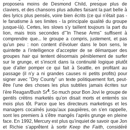
proposera moins de Desmond Child, presque plus de
claviers, et des chansons plus adultes faisant la part belle à
des lyrics plus pensés, voire bien écrits (ce qui n'était pas -
le fanatisme à ses limites - la principale qualité du groupe
jusque-là). Certes, les slows s'y taillent toujours la part du
lion, mais trois secondes d'"In These Arms" suffisent à
comprendre que... le groupe a compris, justement, et pas
qu'un peu : non content d'évoluer dans le bon sens, le
quintette a l'intelligence d'accepter de se démarquer des
groupes
hair
qui tentent désormais péniblement de surfer
sur le grunge, et s'inscrit dans la continuité logique plutôt
que d'aller pomper ce qui fait à Seattle, en profitant au
passage (il n'y a ni grandes causes ni petits profits) pour
signer avec "Dry County" un texte politiquement fort, peut-
être l'une des choses les plus subtiles jamais écrites sur
4
l'ère Reagan/Bush Sr
. So much pour Bon Jovi le groupe de
gentils crétins marketés qu'on disait morts et enterrés six
mois plus tôt. Parce que les directeurs marketings et les
managers cocaïnés jusqu'aux paupières, on s'en rappelle,
sont les premiers à s'être mangés l'après grunge en pleine
face. En 1992, Mercury est plus qu'inquiet de savoir que Jon
et Richie s'apprêtent à sortir
Keep the Faith
, considéré