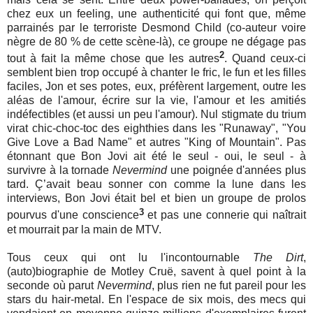
chez eux un feeling, une authenticité qui font que, même
parrainés par le terroriste Desmond Child (co-auteur voire
nègre de 80 % de cette scène-là), ce groupe ne dégage pas
2
tout à fait la même chose que les autres
. Quand ceux-ci
semblent bien trop occupé à chanter le fric, le fun et les filles
faciles, Jon et ses potes, eux, préfèrent largement, outre les
aléas de l'amour, écrire sur la vie, l'amour et les amitiés
indéfectibles (et aussi un peu l'amour). Nul stigmate du trium
virat chic-choc-toc des eighthies dans les "Runaway", "You
Give Love a Bad Name" et autres "King of Mountain". Pas
étonnant que Bon Jovi ait été le seul - oui, le seul - à
survivre à la tornade
Nevermind
une poignée d'années plus
tard. Ç’avait beau sonner con comme la lune dans les
interviews, Bon Jovi était bel et bien un groupe de prolos
3
pourvus d'une conscience
et pas une connerie qui naîtrait
et mourrait par la main de MTV.
Tous ceux qui ont lu l'incontournable
The Dirt
,
(auto)biographie de Motley Cruë, savent à quel point à la
seconde où parut
Nevermind
, plus rien ne fut pareil pour les
stars du hair-metal. En l'espace de six mois, des mecs qui