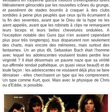
vendaient en moyenne quinze millions d'exemplaires furent
littéralement génocidés par les nouvelles icônes du grunge,
et passèrent de stades bourrés à craquer à des clubs
sordides à peine plus peuplés que ceux qu'ils écumaient à
la fin des seventies, avant que le Dieu de la hype ne les
aient appelés, avant que les robinets à clips ne remarquent
leurs biceps et leurs belles chevelures ondulées. A
l'exception notable des Guns (qui n'en avaient cependant
plus pour très longtemps), tous disparurent non seulement
des charts, mais encore des mémoires, mais surtout des
fantasmes. Un an plus tôt, Sebastian Bach était l'homme
avec lequel les adolescentes voulaient toutes perdre leur
virginité ? Il était désormais un pauvre naze que sa virilité
sur-affirmée rendait pathétique, un quasi vieux beau(f) et de
toute façon : les adolescentes ne voulaient déjà plus se faire
déniaiser - elles cherchaient un type qui les comprennent.
Un type comme Kurt, quoi. Mais avec le physique de Chris
ou d'Eddie, si possible.