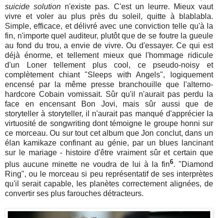
suicide solution
n'existe pas. C'est un leurre. Mieux vaut
vivre et voler au plus près du soleil, quitte à blablabla.
Simple, efficace, et délivré avec une conviction telle qu'à la
fin, n'importe quel auditeur, plutôt que de se foutre la gueule
au fond du trou, a envie de vivre. Ou d'essayer. Ce qui est
déjà énorme, et tellement mieux que l'hommage ridicule
d'un Loner tellement plus cool, ce pseudo-noisy et
complètement chiant "Sleeps with Angels", logiquement
encensé par la même presse branchouille que l'alterno-
hardcore Cobain vomissait. Sûr qu'il n'aurait pas perdu la
face en encensant Bon Jovi, mais sûr aussi que de
storyteller à storyteller, il n'aurait pas manqué d'apprécier la
virtuosité de songwriting dont témoigne le groupe honni sur
ce morceau. Ou sur tout cet album que Jon conclut, dans un
élan kamikaze confinant au génie, par un blues lancinant
sur le mariage - histoire d'être vraiment sûr et certain que
6
plus aucune minette ne voudra de lui à la fin
. "Diamond
Ring", ou le morceau si peu représentatif de ses interprètes
qu'il serait capable, les planètes correctement alignées, de
convertir ses plus farouches détracteurs.