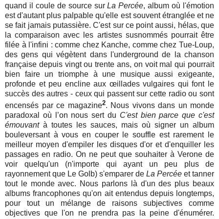
quand il coule de source sur
La Percée
, album où l'émotion
est d'autant plus palpable qu'elle est souvent étranglée et ne
se fait jamais putassière. C'est sur ce point aussi, hélas, que
la comparaison avec les artistes susnommés pourrait être
filée à l'infini : comme chez Kanche, comme chez Tue-Loup,
des gens qui végètent dans l'underground de la chanson
française depuis vingt ou trente ans, on voit mal qui pourrait
bien faire un triomphe à une musique aussi exigeante,
profonde et peu encline aux œillades vulgaires qui font le
succès des autres - ceux qui passent sur cette radio ou sont
2
encensés par ce magazine
. Nous vivons dans un monde
paradoxal où l’on nous sert du
C'est bien parce que c'est
émouvant
à toutes les sauces, mais où signer un album
bouleversant à vous en couper le souffle est rarement le
meilleur moyen d'empiler les disques d'or et d'enquiller les
passages en radio. On ne peut que souhaiter à Verone de
voir quelqu'un (n'importe qui ayant un peu plus de
rayonnement que Le Golb) s'emparer de
La Percée
et tanner
tout le monde avec. Nous parlons là d'un des plus beaux
albums francophones qu'on ait entendus depuis longtemps,
pour tout un mélange de raisons subjectives comme
objectives que l'on ne prendra pas la peine d'énumérer.