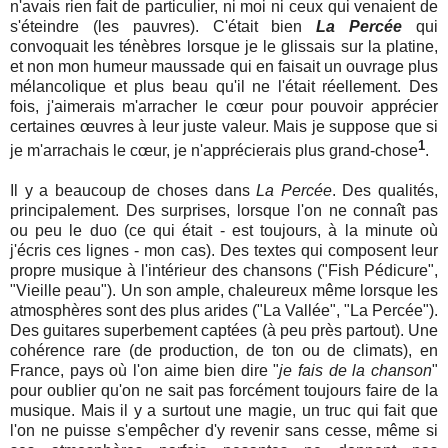
n'avais rien fait de particulier, ni moi ni ceux qui venaient de
s'éteindre (les pauvres). C'était bien
La Percée
qui
convoquait les ténèbres lorsque je le glissais sur la platine,
et non mon humeur maussade qui en faisait un ouvrage plus
mélancolique et plus beau qu'il ne l'était réellement. Des
fois, j'aimerais m'arracher le cœur pour pouvoir apprécier
certaines œuvres à leur juste valeur. Mais je suppose que si
1
je m'arrachais le cœur, je n'apprécierais plus grand-chose
.
Il y a beaucoup de choses dans
La Percée
. Des qualités,
principalement. Des surprises, lorsque l'on ne connaît pas
ou peu le duo (ce qui était - est toujours, à la minute où
j'écris ces lignes - mon cas). Des textes qui composent leur
propre musique à l'intérieur des chansons ("Fish Pédicure",
"Vieille peau"). Un son ample, chaleureux même lorsque les
atmosphères sont des plus arides ("La Vallée", "La Percée").
Des guitares superbement captées (à peu près partout). Une
cohérence rare (de production, de ton ou de climats), en
France, pays où l'on aime bien dire "
je fais de la chanson
"
pour oublier qu'on ne sait pas forcément toujours faire de la
musique. Mais il y a surtout une magie, un truc qui fait que
l'on ne puisse s'empêcher d'y revenir sans cesse, même si