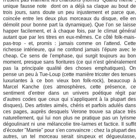
unique fausse note dont on a déjà sa claque au bout de
trois jours, sans doute un peu injustement et parce que,
coincée entre les deux plus morceaux du disque, elle en
démolit pour bonne part la dynamique). Que l'on se laisse
happer facilement, et à chaque fois, par le climat général
autant que par les titres en eux-mêmes. Ce côté folk-mais-
pas-trop - et, promis : jamais comme on l'attend. Cette
richesse intérieure, qui ne confond jamais l'épure avec le
cheap. Ce sens de l'emphase, qui surgit toujours au bon
moment, presque sans fioritures (ce qui n'est généralement
pas la principale qualité des choses emphatiques). On
pense un peu à Tue-Loup (cette manière tricoter des tenues
luxuriantes à ce bon vieux bon folk-rock), beaucoup à
Marcel Kanche (ces atmosphères, cette présence, ce
sentiment d'entrer dans un univers poétique régit par
d'autres codes que ceux qui s'appliquent à la plupart des
disques). Des artistes aimés, chéris et parfois adulés dans
ces pages, auprès desquels Verone trouve sa place très
naturellement, qui lui non plus ne pratique pas un lyrisme
dégoulinant ni une mélancolie tire-larmes et factice. Il suffit
d'écouter "Mamie" pour s'en convaincre : chez la plupart des
autres, un tel morceau serait sirupeux et dégueulasse,