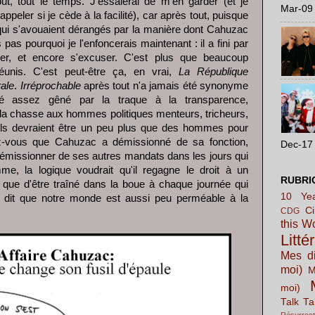
t, tout le temps. J'essaierai de m'en garder (et je
Mar-09 
peler si je cède à la facilité), car après tout, puisque
 qui s'avouaient dérangés par la manière dont Cahuzac
s pas pourquoi je l'enfoncerais maintenant : il a fini par
er, et encore s'excuser. C'est plus que beaucoup
éunis. C'est peut-être ça, en vrai,
La République
ale
.
Irréprochable
après tout n'a jamais été synonyme
été assez gêné par la traque à la transparence,
 ; la chasse aux hommes politiques menteurs, tricheurs,
'ils devraient être un peu plus que des hommes pour
rez-vous que Cahuzac a démissionné de sa fonction,
Dec-17 
i démissionner de ses autres mandats dans les jours qui
, la logique voudrait qu'il regagne le droit à un
RUBRI
 que d'être traîné dans la boue à chaque journée qui
10 Yea
dit que notre monde est aussi peu perméable à la
C
CDG
this W
Litté
Mes di
moi)
M
moi)
Talk Ta
Résurrect