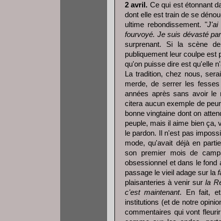
2 avril.
Ce qui est étonnant da
dont elle est train de se déno
ultime rebondissement. "
J'ai
fourvoyé. Je suis dévasté pa
surprenant. Si la scène de
publiquement leur coulpe est
qu'on puisse dire est qu'elle n
La tradition, chez nous, sera
merde, de serrer les fesses 
années après sans avoir le 
citera aucun exemple de peur
bonne vingtaine dont on attend
peuple, mais il aime bien ça, 
le pardon. Il n'est pas impos
mode, qu'avait déjà en part
son premier mois de campa
obsessionnel et dans le fond 
passage le vieil adage sur la
f
plaisanteries à venir sur
la R
c'est maintenant
. En fait, e
institutions (et de notre opini
commentaires qui vont fleurir