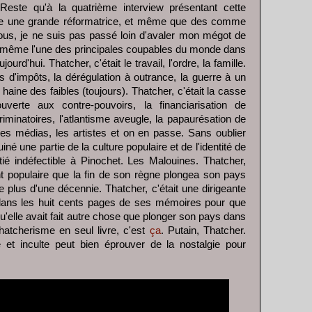
 Reste qu'à la quatrième interview présentant cette
e une grande réformatrice, et même que des comme
us, je ne suis pas passé loin d'avaler mon mégot de
de même l'une des principales coupables du monde dans
rd'hui. Thatcher, c'était le travail, l'ordre, la famille.
es d'impôts, la dérégulation à outrance, la guerre à un
 haine des faibles (toujours). Thatcher, c'était la casse
verte aux contre-pouvoirs, la financiarisation de
iminatoires, l'atlantisme aveugle, la papaurésation de
 les médias, les artistes et on en passe. Sans oublier
iné une partie de la culture populaire et de l'identité de
tié indéfectible à Pinochet. Les Malouines. Thatcher,
ent populaire que la fin de son règne plongea son pays
 plus d'une décennie. Thatcher, c'était une dirigeante
re dans les huit cents pages de ses mémoires pour que
u'elle avait fait autre chose que plonger son pays dans
hatcherisme en seul livre, c'est
ça
. Putain, Thatcher.
et inculte peut bien éprouver de la nostalgie pour