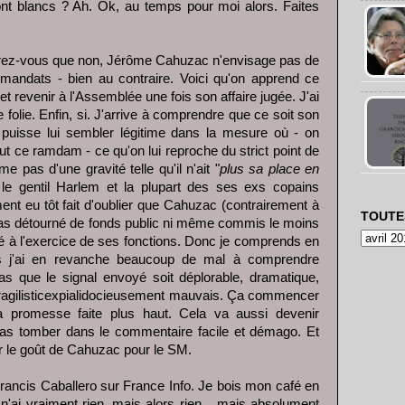
nt blancs ? Ah. Ok, au temps pour moi alors. Faites
urez-vous que non, Jérôme Cahuzac n'envisage pas de
mandats - bien au contraire. Voici qu'on apprend ce
 et revenir à l'Assemblée une fois son affaire jugée. J'ai
folie. Enfin, si. J'arrive à comprendre que ce soit son
la puisse lui sembler légitime dans la mesure où - on
out ce ramdam - ce qu'on lui reproche du strict point de
e pas d'une gravité telle qu'il n'ait "
plus sa place en
e gentil Harlem et la plupart des ses exs copains
ent eu tôt fait d'oublier que Cahuzac (contrairement à
TOUTE
 pas détourné de fonds public ni même commis le moins
lié à l'exercice de ses fonctions. Donc je comprends en
is j'ai en revanche beaucoup de mal à comprendre
 que le signal envoyé soit déplorable, dramatique,
lifragilisticexpialidocieusement mauvais. Ça commencer
a promesse faite plus haut. Cela va aussi devenir
s tomber dans le commentaire facile et démago. Et
r le goût de Cahuzac pour le SM.
rancis Caballero sur France Info. Je bois mon café en
 n'ai vraiment rien, mais alors rien... mais absolument