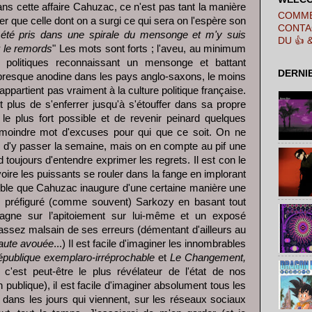
ns cette affaire Cahuzac, ce n'est pas tant la manière
COMME
uer que celle dont on a surgi ce qui sera on l'espère son
CONTA
 été pris dans une spirale du mensonge et m'y suis
DU 👍 
r le remords
" Les mots sont forts ; l'aveu, au minimum
 politiques reconnaissant un mensonge et battant
DERNI
 presque anodine dans les pays anglo-saxons, le moins
'appartient pas vraiment à la culture politique française.
it plus de s'enferrer jusqu'à s'étouffer dans sa propre
le plus fort possible et de revenir peinard quelques
moindre mot d'excuses pour qui que ce soit. On ne
 d'y passer la semaine, mais on en compte au pif une
 toujours d'entendre exprimer les regrets. Il est con le
voire les puissants se rouler dans la fange en implorant
sible que Cahuzac inaugure d'une certaine manière une
ie préfiguré (comme souvent) Sarkozy en basant tout
gne sur l’apitoiement sur lui-même et un exposé
assez malsain de ses erreurs (démentant d'ailleurs au
aute avouée
...) Il est facile d'imaginer les innombrables
épublique exemplaro-irréprochable
et
Le Changement,
t c'est peut-être le plus révélateur de l'état de nos
on publique), il est facile d'imaginer absolument tous les
 dans les jours qui viennent, sur les réseaux sociaux