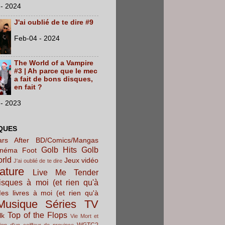
- 2024
J'ai oublié de te dire #9
Feb-04 - 2024
The World of a Vampire
#3 | Ah parce que le mec
a fait de bons disques,
en fait ?
- 2023
QUES
rs After
BD/Comics/Mangas
Golb Hits
Golb
inéma
Foot
orld
Jeux vidéo
J'ai oublié de te dire
rature
Live Me Tender
sques à moi (et rien qu'à
es livres à moi (et rien qu'à
Musique
Séries TV
Top of the Flops
lk
Vie Mort et
WGTC?
ion d'un coiffeur de province