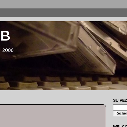
LB
 '2006
SUIVEZ
WELC