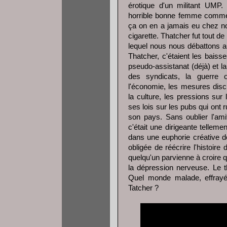
érotique d'un militant UMP.
horrible bonne femme comm
ça on en a jamais eu chez no
cigarette. Thatcher fut tout 
lequel nous nous débattons aujou
Thatcher, c'étaient les baiss
pseudo-assistanat (déjà) et la
des syndicats, la guerre ou
l'économie, les mesures discr
la culture, les pressions sur
ses lois sur les pubs qui ont ru
son pays. Sans oublier l'ami
c'était une dirigeante tellem
dans une euphorie créative de
obligée de réécrire l'histoi
quelqu'un parvienne à croire q
la dépression nerveuse. Le t
Quel monde malade, effrayé 
Tatcher ?