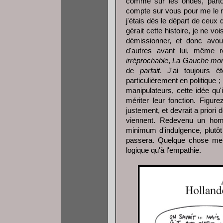
comme sur les ondes, partou
compte sur vous pour me le rap
j'étais dès le départ de ceux
gérait cette histoire, je ne voi
démissionner, et donc avou
d'autres avant lui, même r
irréprochable
,
La Gauche mor
de
parfait
. J'ai toujours 
particulièrement en politique
manipulateurs, cette idée qu
mériter leur fonction. Figu
justement, et devrait a prior
viennent. Redevenu un homme
minimum d'indulgence, plutôt
passera. Quelque chose me 
logique qu'à l'empathie.