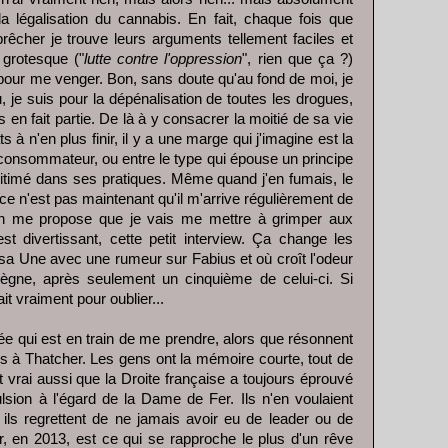
 légalisation du cannabis. En fait, chaque fois que
rêcher je trouve leurs arguments tellement faciles et
 grotesque ("
lutte contre l'oppression
", rien que ça ?)
te pour me venger. Bon, sans doute qu'au fond de moi, je
u, je suis pour la dépénalisation de toutes les drogues,
 en fait partie. De là à y consacrer la moitié de sa vie
s à n'en plus finir, il y a une marge qui j'imagine est la
e consommateur, ou entre le type qui épouse un principe
égitimé dans ses pratiques. Même quand j'en fumais, le
 ce n'est pas maintenant qu'il m'arrive régulièrement de
u'on me propose que je vais me mettre à grimper aux
st divertissant, cette petit interview. Ça change les
sa Une avec une rumeur sur Fabius et où croît l'odeur
 règne, après seulement un cinquième de celui-ci. Si
t vraiment pour oublier...
e qui est en train de me prendre, alors que résonnent
s à Thatcher. Les gens ont la mémoire courte, tout de
t vrai aussi que la Droite française a toujours éprouvé
ulsion à l'égard de la Dame de Fer. Ils n'en voulaient
 ils regrettent de ne jamais avoir eu de leader ou de
r, en 2013, est ce qui se rapproche le plus d'un rêve