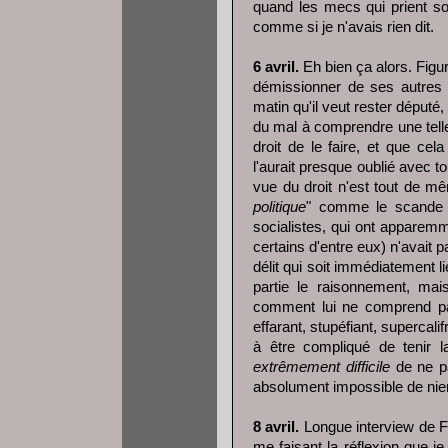
quand les mecs qui prient so
comme si je n'avais rien dit.
6 avril.
Eh bien ça alors. Fig
démissionner de ses autres 
matin qu'il veut rester député,
du mal à comprendre une telle 
droit de le faire, et que ce
l'aurait presque oublié avec t
vue du droit n'est tout de mêm
politique
" comme le scande l
socialistes, qui ont apparemm
certains d'entre eux) n'avait
délit qui soit immédiatement 
partie le raisonnement, ma
comment lui ne comprend pas
effarant, stupéfiant, superca
à être compliqué de tenir l
extrêmement difficile
de ne pa
absolument impossible de nie
8 avril.
Longue interview de F
me faisant la réflexion que je