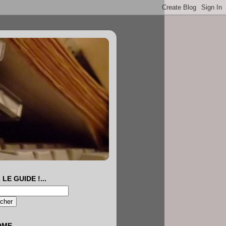
 LE GUIDE !...
OME