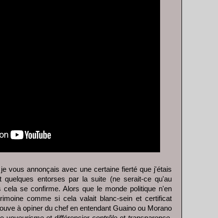
e vous annonçais avec une certaine fierté que j'étais
it quelques entorses par la suite (ne serait-ce qu'au
cela se confirme. Alors que le monde politique n'en
trimoine comme si cela valait blanc-sein et certificat
trouve à opiner du chef en entendant Guaino ou Morano
de
voyeurisme
et différencier
contrôle
et
transparence
.