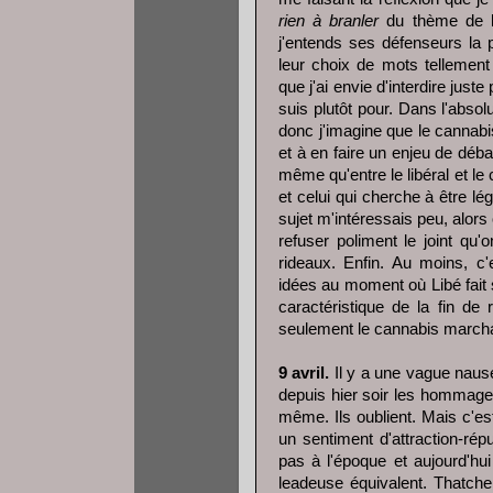
rien à branler
du thème de la
j'entends ses défenseurs la p
leur choix de mots tellement
que j'ai envie d'interdire jus
suis plutôt pour. Dans l'absol
donc j'imagine que le cannabis
et à en faire un enjeu de débat
même qu'entre le libéral et l
et celui qui cherche à être l
sujet m'intéressais peu, alors
refuser poliment le joint q
rideaux. Enfin. Au moins, c'e
idées au moment où Libé fait 
caractéristique de la fin de
seulement le cannabis marchai
9 avril.
Il y a une vague nausé
depuis hier soir les hommage
même. Ils oublient. Mais c'es
un sentiment d'attraction-rép
pas à l'époque et aujourd'hui
leadeuse équivalent. Thatche