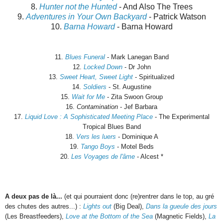
8.
Hunter not the Hunted
- And Also The Trees
9.
Adventures in Your Own Backyard
- Patrick Watson
10.
Barna Howard
- Barna Howard
11.
Blues Funeral
- Mark Lanegan Band
12.
Locked Down
- Dr John
13.
Sweet Heart, Sweet Light
- Spiritualized
14.
Soldiers
- St. Augustine
15.
Wait for Me
- Zita Swoon Group
16.
Contamination
- Jef Barbara
17.
Liquid Love : A Sophisticated Meeting Place
- The Experimental
Tropical Blues Band
18.
Vers les luers
- Dominique A
19.
Tango Boys
- Motel Beds
20.
Les Voyages de l'âme
- Alcest *
A deux pas de là...
(et qui pourraient donc (re)rentrer dans le top, au gré
des chutes des autres...) :
Lights out
(Big Deal),
Dans la gueule des jours
(Les Breastfeeders),
Love at the Bottom of the Sea
(Magnetic Fields),
La