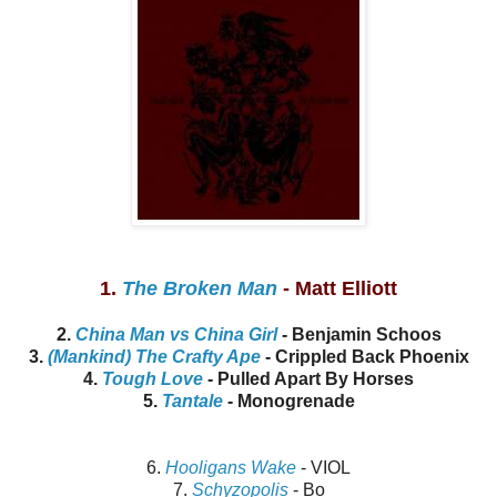
1.
The Broken Man
- Matt Elliott
2.
China Man vs China Girl
- Benjamin Schoos
3.
(Mankind) The Crafty Ape
- Crippled Back Phoenix
4.
Tough Love
- Pulled Apart By Horses
5.
Tantale
- Monogrenade
6.
Hooligans Wake
- VIOL
7.
Schyzopolis
- Bo