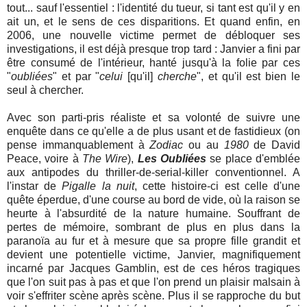
tout... sauf l'essentiel : l'identité du tueur, si tant est qu'il y en
ait un, et le sens de ces disparitions. Et quand enfin, en
2006, une nouvelle victime permet de débloquer ses
investigations, il est déjà presque trop tard : Janvier a fini par
être consumé de l'intérieur, hanté jusqu'à la folie par ces
"
oubliées
" et par "
celui
[qu'il]
cherche
", et qu'il est bien le
seul à chercher.
Avec son parti-pris réaliste et sa volonté de suivre une
enquête dans ce qu'elle a de plus usant et de fastidieux (on
pense immanquablement à
Zodiac
ou au
1980
de David
Peace, voire à
The Wire
),
Les Oubliées
se place d'emblée
aux antipodes du thriller-de-serial-killer conventionnel. A
l'instar de
Pigalle la nuit
, cette histoire-ci est celle d'une
quête éperdue, d'une course au bord de vide, où la raison se
heurte à l'absurdité de la nature humaine. Souffrant de
pertes de mémoire, sombrant de plus en plus dans la
paranoïa au fur et à mesure que sa propre fille grandit et
devient une potentielle victime, Janvier, magnifiquement
incarné par Jacques Gamblin, est de ces héros tragiques
que l'on suit pas à pas et que l'on prend un plaisir malsain à
voir s'effriter scène après scène. Plus il se rapproche du but