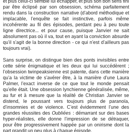
et plus celui-ci semble lui échapper, et plus son bon sens fini
par être éclipsé par son obsession, schéma parfaitement
rendu dans la construction narrative (d'abord méthodique et
implacable, l'enquête se fait instinctive, parfois même
incohérente au fil des épisodes, perdant peu à peu toute
ligne directrice... et pour cause, puisque Janvier ne sait
absolument pas où il va, tout en ayant la conviction absurde
qu'il s'agit de la bonne direction - ce qui n'est d'ailleurs pas
toujours vrai).
Sans surprise, on distingue bien des ponts invisibles entre
cette série énigmatique et les deux qui lui succédèrent ;
l'obsession twinpeaksienne est patente, dans cette manière
qu'a la victime de s'avérer être, à la manière d'une Laura
Palmer, l'exact inverse de ce que tout le monde pensait
qu'elle était. Une obsession lynchienne généralisée, même,
au fur et à mesure que la réalité de Christian Janvier se
distend, le poussant vers toujours plus de paranoïa,
d'insomnies et de violence. C'est évidemment l'une des
grandes réussites des
Oubliées
: démarrant sur des bases
hyper-réalistes, elle donne l'impression de se détraquer,
pour être progressivement happée par un onirisme dont la
part grandit un peu plus à chaque épisode.