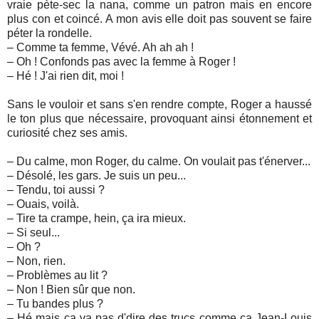
vraie pète-sec la nana, comme un patron mais en encore
plus con et coincé. A mon avis elle doit pas souvent se faire
péter la rondelle.
– Comme ta femme, Vévé. Ah ah ah !
– Oh ! Confonds pas avec la femme à Roger !
– Hé ! J'ai rien dit, moi !
Sans le vouloir et sans s'en rendre compte, Roger a haussé
le ton plus que nécessaire, provoquant ainsi étonnement et
curiosité chez ses amis.
– Du calme, mon Roger, du calme. On voulait pas t'énerver...
– Désolé, les gars. Je suis un peu...
– Tendu, toi aussi ?
– Ouais, voilà.
– Tire ta crampe, hein, ça ira mieux.
– Si seul...
– Oh ?
– Non, rien.
– Problèmes au lit ?
– Non ! Bien sûr que non.
– Tu bandes plus ?
– Hé mais ça va pas d'dire des trucs comme ça Jean-Louis