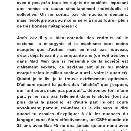
avec à peu près tous les sujets de sociétés imposant
une remise en cause simultanément individuelle et
collective. On ne sortira pas du nucléaire demains,
mais l'écologie aura au moins servi à nous fournir plein
de très bonnes métaphores :-)
Joris
>>> il y a bien entendu des endroits où le
sexisme, la misogynie et le machisme sont moins
marqués que d'autres, mais ce n'est pas nouveau,
c'était déjà le cas il y a cinquante ans (on voit très bien
dans Mad Men que si l'ensemble de la société est
clairement sexiste, ce sexisme est plus ou moins
marqué selon le milieu socio-cuturel - voire le quartier).
Quand je te lis, je te trouve extrêmement optimiste.
D'ailleurs quand tu parles des "clichés" que j'expose,
qui "ont cours mais pas partout"... détrompe-toi : d'une
part, je ne suis pas tellement dans le cliché (tout au
plus dans la parodie), et d'autre part ils ont cours
absolument partout, toi-même tu le dis sans le dire
quand tu essaies d'expliquer à
Lil'
les nuances du
langage jeune. Alors effectivement, un CSP+ citadin de
32 ans avec Bac +5 ne dira jamais qu'une nana avec