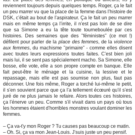
reviennent toujours depuis quelques temps. Roger, ça le fait
un peu marrer vu que la place de la femme dans l'histoire de
DSK, c'était au bout de l'aspirateur. Ça le fait un peu marrer
mais en même temps ça l'irrite, il n'est pas loin de se dire
que sa Simone a eu la tête toute tourneboulée par ces
histoires. Des semaines que des "féministes" (ce mot !)
défilent pour parler de la
place des femmes
, de la
violence
aux femmes
, du machisme "primaire" - comme elles disent
avec toutes leurs expressions toutes faites. C'est bien joli
mais lui, il se sent pas spécialement macho. Sa Simone, elle
bosse, elle vote, elle a son propre compte en banque. Elle
fait peut-être le ménage et la cuisine, la lessive et le
repassage, mais elle est pas soumise non plus, faut pas
déconner. Une fois même, Roger a torché lui-même le petit,
il s'en souvient parce que ça l'a tellement écœuré qu'il s'est
juré de ne plus jamais le refaire. Alors toutes ces histoires,
ça l'énerve un peu. Comme s'il vivait dans un pays où tous
les hommes étaient d'horribles monstres voulant dominer les
femmes.
– Ça va-t'y mon Roger ? Tu causes pas beaucoup ce matin.
– Oh. Si, ça va mon Jean-Louis. J'suis juste un peu pensif.