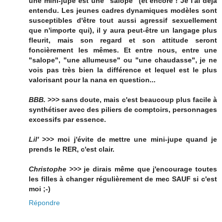
une mini-jupe est une "salope" (et encore ! Je l'ai déjà
entendu. Les jeunes cadres dynamiques modèles sont
susceptibles d'être tout aussi agressif sexuellement
que n'importe qui), il y aura peut-être un langage plus
fleurit, mais son regard et son attitude seront
foncièrement les mêmes. Et entre nous, entre une
"salope", "une allumeuse" ou "une chaudasse", je ne
vois pas très bien la différence et lequel est le plus
valorisant pour la nana en question...
BBB.
>>> sans doute, mais c'est beaucoup plus facile à
synthétiser avec des piliers de comptoirs, personnages
excessifs par essence.
Lil'
>>> moi j'évite de mettre une mini-jupe quand je
prends le RER, c'est clair.
Christophe
>>> je dirais même que j'encourage toutes
les filles à changer régulièrement de mec SAUF si c'est
moi ;-)
Répondre