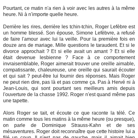
Pourtant, ce matin n'a rien à voir avec les autres à la même
heure. Ni à n'importe quelle heure.
Derrière les rires, derrière les tchin-tchin, Roger Lefèbre est
un homme blessé. Son épouse, Simone Lefèbvre, a refusé
de faire l'amour avec lui la veille. Pour la première fois en
douze ans de mariage. Mille questions le taraudent. Et si le
divorce approchait ? Et si elle avait un amant ? Et si elle
était devenue lesbienne ? Face à ce comportement
invraisemblable, Roger aimerait trouver une oreille aimable,
compatissante, chaleureuse, une oreille qui saurait écouter
et qui sait ? peut-être lui fournir des réponses. Mais Roger
ne peut rien dire, pas là et pas comme ça. Pas à Hervé ni à
Jean-Louis, qui sont pourtant ses meilleurs amis depuis
l'ouverture de la chasse 1992. Roger n'est quand même pas
une tapette.
Alors Roger se tait, et écoute ce que raconte la télé. Ce
matin comme tous les matins à la même heure (ou presque),
on parle de Dominique Strauss-Kahn et de ses
mésaventures. Roger doit reconnaître que cette histoire lui a
filé un coup. Il n'est pas de gauche, mais il aimait bien