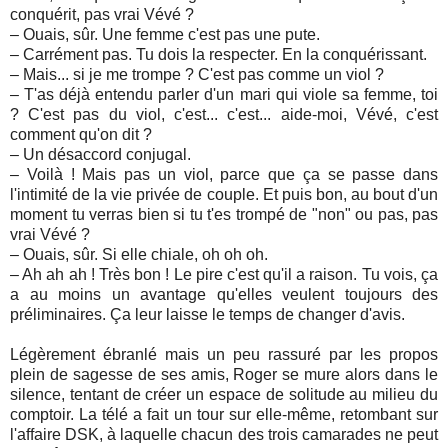
conquérit, pas vrai Vévé ?
– Ouais, sûr. Une femme c'est pas une pute.
– Carrément pas. Tu dois la respecter. En la conquérissant.
– Mais... si je me trompe ? C'est pas comme un viol ?
– T'as déjà entendu parler d'un mari qui viole sa femme, toi
? C'est pas du viol, c'est... c'est... aide-moi, Vévé, c'est
comment qu'on dit ?
– Un désaccord conjugal.
– Voilà ! Mais pas un viol, parce que ça se passe dans
l'intimité de la vie privée de couple. Et puis bon, au bout d'un
moment tu verras bien si tu t'es trompé de "non" ou pas, pas
vrai Vévé ?
– Ouais, sûr. Si elle chiale, oh oh oh.
– Ah ah ah ! Très bon ! Le pire c'est qu'il a raison. Tu vois, ça
a au moins un avantage qu'elles veulent toujours des
préliminaires. Ça leur laisse le temps de changer d'avis.
Légèrement ébranlé mais un peu rassuré par les propos
plein de sagesse de ses amis, Roger se mure alors dans le
silence, tentant de créer un espace de solitude au milieu du
comptoir. La télé a fait un tour sur elle-même, retombant sur
l'affaire DSK, à laquelle chacun des trois camarades ne peut