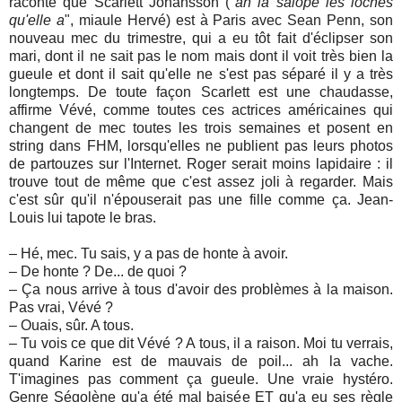
raconte que Scarlett Johansson ("
ah la salope les loches
qu'elle a
", miaule Hervé) est à Paris avec Sean Penn, son
nouveau mec du trimestre, qui a eu tôt fait d'éclipser son
mari, dont il ne sait pas le nom mais dont il voit très bien la
gueule et dont il sait qu'elle ne s'est pas séparé il y a très
longtemps. De toute façon Scarlett est une chaudasse,
affirme Vévé, comme toutes ces actrices américaines qui
changent de mec toutes les trois semaines et posent en
string dans FHM, lorsqu'elles ne publient pas leurs photos
de partouzes sur l'Internet. Roger serait moins lapidaire : il
trouve tout de même que c'est assez joli à regarder. Mais
c'est sûr qu'il n'épouserait pas une fille comme ça. Jean-
Louis lui tapote le bras.
– Hé, mec. Tu sais, y a pas de honte à avoir.
– De honte ? De... de quoi ?
– Ça nous arrive à tous d'avoir des problèmes à la maison.
Pas vrai, Vévé ?
– Ouais, sûr. A tous.
– Tu vois ce que dit Vévé ? A tous, il a raison. Moi tu verrais,
quand Karine est de mauvais de poil... ah la vache.
T'imagines pas comment ça gueule. Une vraie hystéro.
Genre Ségolène qu'a été mal baisée ET qu'a eu ses règle