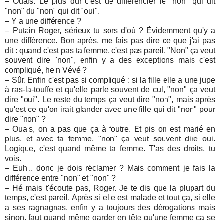
– Ouais. Le plus dur c'est de différencier le "non" qui dit
"non" du "non" qui dit "oui".
– Y a une différence ?
– Putain Roger, sérieux tu sors d'où ? Évidemment qu'y a
une différence. Bon après, me fais pas dire ce que j'ai pas
dit : quand c'est pas ta femme, c'est pas pareil. "Non" ça veut
souvent dire "non", enfin y a des exceptions mais c'est
compliqué, hein Vévé ?
– Sûr. Enfin c'est pas si compliqué : si la fille elle a une jupe
à ras-la-touffe et qu'elle parle souvent de cul, "non" ça veut
dire "oui". Le reste du temps ça veut dire "non", mais après
qu'est-ce qu'on irait glander avec une fille qui dit "non" pour
dire "non" ?
– Ouais, on a pas que ça à foutre. Et pis on est marié en
plus, et avec ta femme, "non" ça veut souvent dire oui.
Logique, c'est quand même ta femme. T'as des droits, tu
vois.
– Euh... donc je dois réclamer ? Mais comment je fais la
différence entre "non" et "non" ?
– Hé mais t'écoute pas, Roger. Je te dis que la plupart du
temps, c'est pareil. Après si elle est malade et tout ça, si elle
a ses ragnagnas, enfin y a toujours des dérogations mais
sinon, faut quand même garder en tête qu'une femme ça se