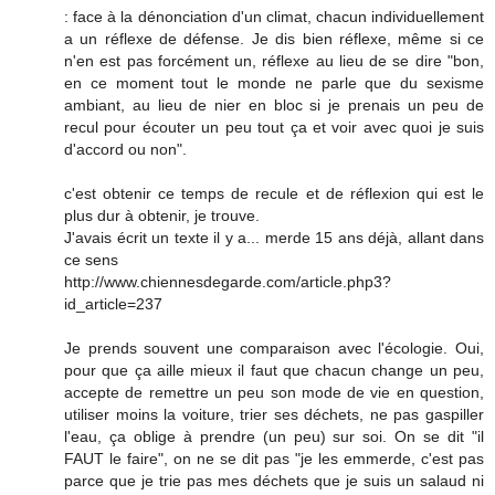
: face à la dénonciation d'un climat, chacun individuellement
a un réflexe de défense. Je dis bien réflexe, même si ce
n'en est pas forcément un, réflexe au lieu de se dire "bon,
en ce moment tout le monde ne parle que du sexisme
ambiant, au lieu de nier en bloc si je prenais un peu de
recul pour écouter un peu tout ça et voir avec quoi je suis
d'accord ou non".
c'est obtenir ce temps de recule et de réflexion qui est le
plus dur à obtenir, je trouve.
J'avais écrit un texte il y a... merde 15 ans déjà, allant dans
ce sens
http://www.chiennesdegarde.com/article.php3?
id_article=237
Je prends souvent une comparaison avec l'écologie. Oui,
pour que ça aille mieux il faut que chacun change un peu,
accepte de remettre un peu son mode de vie en question,
utiliser moins la voiture, trier ses déchets, ne pas gaspiller
l'eau, ça oblige à prendre (un peu) sur soi. On se dit "il
FAUT le faire", on ne se dit pas "je les emmerde, c'est pas
parce que je trie pas mes déchets que je suis un salaud ni