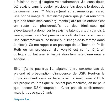
il fallait se taire (j'exagère volontairement). J'ai sans doute
été sexiste sans le vouloir plusieurs fois depuis le début de
ce commentaire ! ^^ Mais j'ai (malheureusement) jamais eu
une bonne image du féminisme parce que je n'ai rencontré
que des féministes sans arguments ("allaiter un enfant c'est
un reste de phallocratie"), ou des féministes qui
s'évertuaient à dénoncer le sexisme latent partout (parfois à
raison, mais bon c'est pénible de sortir du théatre et d'avoir
une conversation d'une heure sur l'image de la femme dans
la pièce). Ca me rappelle un passage de La Tache de Philip
Roth où un professeur d'université est confronté à un
collègue qui fait une réinterprétation féministe d'une oeuvre
antique...
Sinon j'aime pas trop l'amalgame entre sexisme bas de
plafond et présomption d'innocence de DSK. Peut-on le
croire innocent sans se faire taxer de machisme ? Et la
réciproque voudrait que si l'on est pas machiste, on ne peut
que penser DSK coupable... C'est pas dit explicitement,
mais je trouve ça gênant.
Répondre