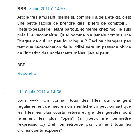
BBB.
8 juin 2011 à 14:57
Article très amusant, même si, comme il a déjà été dit, c'est
une petite facilité de prendre des "piliers de comptoir", l'
"hétéro-beauferie" étant partout, et même chez moi, je suis
prêt à le reconnaître. Quel homme n'a jamais commis une
"blague de cul" un peu lourdingue ? Ceci ne changera pas
tant que l'exacerbation de la virilité sera un passage obligé
de l'initiation des adolescents mâles, j'en ai peur.
BBB.
Répondre
Lil'
8 juin 2011 à 14:58
Joris ----> "On connait tous des filles qui changent
régulièrement de mec en on s'en fiche un peu, on sait que
les filles les plus courts vêtues et grandes gueules sont
rarement les plus "open" (si j'peux me permettre
l'expression...) Bref, on retrouve pas vraiment tous les
clichés que tu exposes"