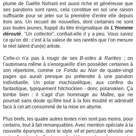
plume de Gaëlle Nohant est aussi riche et généreuse que
ses parutions sont rares, cela constitue en soi une raison
suffisante pour se jeter sur la première d'entre elle depuis
trois ans. Un recueil de nouvelles, dont certaines ne sont
pas toutes jeunes, frappé du titre énigmatique de
L'Homme
dérouté
. "
Un collector
", confiait-elle il y a peu. Vous savez
ce qu'on dit : c'est à la valeur de ses raretés que l'on mesure
le réel talent d'un(e) artiste.
Celle-ci n'a pas à rougir de ses
B-sides & Rarities
; on
l'autorisera même à s'enorgueillir d'en posséder certaines à
son répertoire, comme ce
Fondu au Noir
de quatre-vingt
pages qui aurait presque pu prétendre à une parution
individuelle. Un polar machiavélique, aux confins du
fantastique, typiquement hitchockien - donc polanskien. Ça
tombe bien : il s'agit d'un hommage au Maître, qui ne
pourrait sans doute qu'être tout à la fois troublé et admiratif
face à cet art consommé de la mise en abyme.
Plus brefs, les quatre autres textes n'en sont pas moins, pour
certains, tout à fait remarquables. Avec mention spéciale à la
nouvelle éponyme, dont le style vif et percutant dévoile une