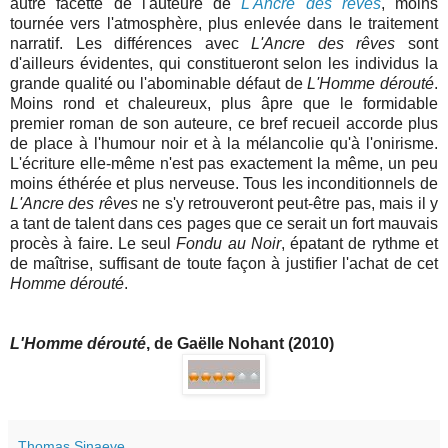
autre facette de l'auteure de
L'Ancre des rêves
, moins
tournée vers l'atmosphère, plus enlevée dans le traitement
narratif. Les différences avec
L'Ancre des rêves
sont
d'ailleurs évidentes, qui constitueront selon les individus la
grande qualité ou l'abominable défaut de
L'Homme dérouté
.
Moins rond et chaleureux, plus âpre que le formidable
premier roman de son auteure, ce bref recueil accorde plus
de place à l'humour noir et à la mélancolie qu'à l'onirisme.
L'écriture elle-même n'est pas exactement la même, un peu
moins éthérée et plus nerveuse. Tous les inconditionnels de
L'Ancre des rêves
ne s'y retrouveront peut-être pas, mais il y
a tant de talent dans ces pages que ce serait un fort mauvais
procès à faire. Le seul
Fondu au Noir
, épatant de rythme et
de maîtrise, suffisant de toute façon à justifier l'achat de cet
Homme dérouté
.
L'Homme dérouté
, de Gaëlle Nohant (2010)
Thomas Sinaeve