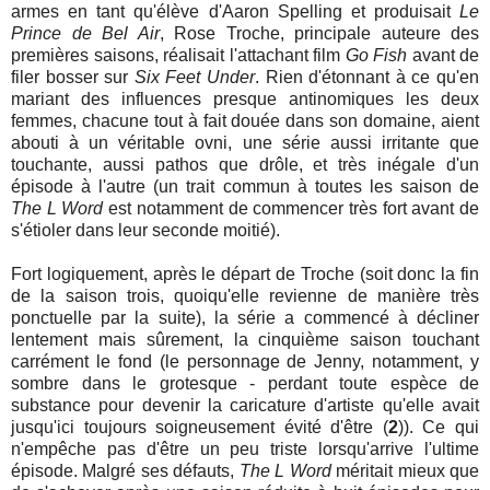
armes en tant qu'élève d'Aaron Spelling et produisait
Le
Prince de Bel Air
, Rose Troche, principale auteure des
premières saisons, réalisait l'attachant film
Go Fish
avant de
filer bosser sur
Six Feet Under
. Rien d'étonnant à ce qu'en
mariant des influences presque antinomiques les deux
femmes, chacune tout à fait douée dans son domaine, aient
abouti à un véritable ovni, une série aussi irritante que
touchante, aussi pathos que drôle, et très inégale d'un
épisode à l'autre (un trait commun à toutes les saison de
The L Word
est notamment de commencer très fort avant de
s'étioler dans leur seconde moitié).
Fort logiquement, après le départ de Troche (soit donc la fin
de la saison trois, quoiqu'elle revienne de manière très
ponctuelle par la suite), la série a commencé à décliner
lentement mais sûrement, la cinquième saison touchant
carrément le fond (le personnage de Jenny, notamment, y
sombre dans le grotesque - perdant toute espèce de
substance pour devenir la caricature d'artiste qu'elle avait
jusqu'ici toujours soigneusement évité d'être (
2
)). Ce qui
n'empêche pas d'être un peu triste lorsqu'arrive l'ultime
épisode. Malgré ses défauts,
The L Word
méritait mieux que