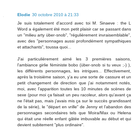
Elodie
30 octobre 2010 à 21:33
Je suis totalement d'accord avec toi M. Sinaeve : the L
Word a également été mon petit plaisir car se passant dans
un "milieu arty über-snob", "régulièrement invraisemblable",
avec des "personnages aussi profondément sympathiques
et attachants", toussa quoi...
J'ai particulièrement aimé les 3 premières saisons,
l'ambiance girlie féministe bobo (über-snob si tu veux ;-) ),
les différents personnages, les intrigues... Effectivement,
après la troisième saison, y'a eu une sorte de cassure et un
petit changement de direction que j'ai notamment notés,
moi, avec l'apparition toutes les 10 minutes de scènes de
sexe (pour moi ça faisait un peu racoleur, alors qu'avant ça
ne l'était pas, mais j'avais mis ça sur le succès grandissant
de la série), le "départ en vrille" de Jenny et l'abandon des
personnages secondaires tels que Moira/Max ou Helena
qui était une réelle enfant gâtée imbuvable au début et qui
devient subitement "plus ordinaire".