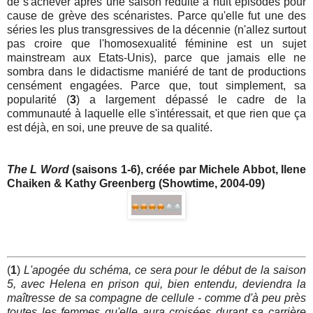
de s'achever après une saison réduite à huit épisodes pour
cause de grève des scénaristes. Parce qu'elle fut une des
séries les plus transgressives de la décennie (n'allez surtout
pas croire que l'homosexualité féminine est un sujet
mainstream aux Etats-Unis), parce que jamais elle ne
sombra dans le didactisme maniéré de tant de productions
censément engagées. Parce que, tout simplement, sa
popularité (
3
) a largement dépassé le cadre de la
communauté à laquelle elle s'intéressait, et que rien que ça
est déjà, en soi, une preuve de sa qualité.
The L Word
(saisons 1-6), créée par Michele Abbot, Ilene
Chaiken & Kathy Greenberg (Showtime, 2004-09)
(
1
)
L'apogée du schéma, ce sera pour le début de la saison
5, avec Helena en prison qui, bien entendu, deviendra la
maîtresse de sa compagne de cellule - comme d'à peu près
toutes les femmes qu'elle aura croisées durant sa carrière