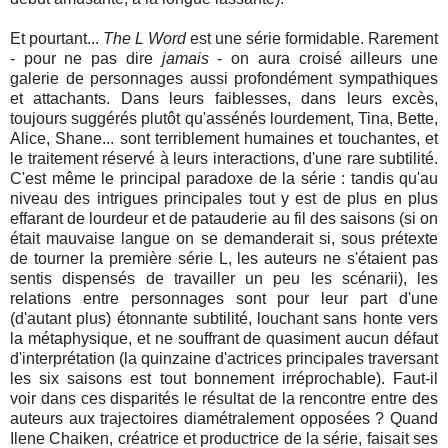
Et pourtant...
The L Word
est une série formidable. Rarement
- pour ne pas dire
jamais
- on aura croisé ailleurs une
galerie de personnages aussi profondément sympathiques
et attachants. Dans leurs faiblesses, dans leurs excès,
toujours suggérés plutôt qu'assénés lourdement, Tina, Bette,
Alice, Shane... sont terriblement humaines et touchantes, et
le traitement réservé à leurs interactions, d'une rare subtilité.
C'est même le principal paradoxe de la série : tandis qu'au
niveau des intrigues principales tout y est de plus en plus
effarant de lourdeur et de patauderie au fil des saisons (si on
était mauvaise langue on se demanderait si, sous prétexte
de tourner la première série L, les auteurs ne s'étaient pas
sentis dispensés de travailler un peu les scénarii), les
relations entre personnages sont pour leur part d'une
(d'autant plus) étonnante subtilité, louchant sans honte vers
la métaphysique, et ne souffrant de quasiment aucun défaut
d'interprétation (la quinzaine d'actrices principales traversant
les six saisons est tout bonnement irréprochable). Faut-il
voir dans ces disparités le résultat de la rencontre entre des
auteurs aux trajectoires diamétralement opposées ? Quand
Ilene Chaiken, créatrice et productrice de la série, faisait ses