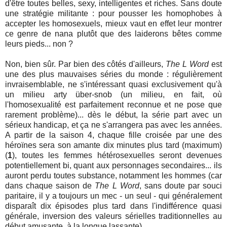
d'être toutes belles, sexy, intelligentes et riches. Sans doute
une stratégie militante : pour pousser les homophobes à
accepter les homosexuels, mieux vaut en effet leur montrer
ce genre de nana plutôt que des laiderons bêtes comme
leurs pieds... non ?
Non, bien sûr. Par bien des côtés d'ailleurs,
The L Word
est
une des plus mauvaises séries du monde : régulièrement
invraisemblable, ne s'intéressant quasi exclusivement qu'à
un milieu arty über-snob (un milieu, en fait, où
l'homosexualité est parfaitement reconnue et ne pose que
rarement problème)... dès le début, la série part avec un
sérieux handicap, et ça ne s'arrangera pas avec les années.
A partir de la saison 4, chaque fille croisée par une des
héroïnes sera son amante dix minutes plus tard (maximum)
(
1
), toutes les femmes hétérosexuelles seront devenues
potentiellement bi, quant aux personnages secondaires... ils
auront perdu toutes substance, notamment les hommes (car
dans chaque saison de
The L Word
, sans doute par souci
paritaire, il y a toujours un mec - un seul - qui généralement
disparaît dix épisodes plus tard dans l'indifférence quasi
générale, inversion des valeurs sérielles traditionnelles au
début amusante, à la longue lassante).