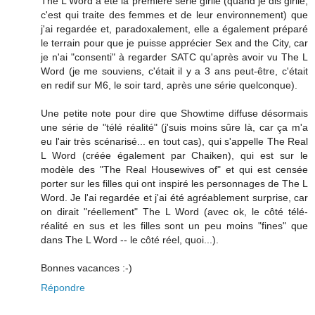
The L Word a été la première série girlie (quand je dis girlie,
c'est qui traite des femmes et de leur environnement) que
j'ai regardée et, paradoxalement, elle a également préparé
le terrain pour que je puisse apprécier Sex and the City, car
je n'ai "consenti" à regarder SATC qu'après avoir vu The L
Word (je me souviens, c'était il y a 3 ans peut-être, c'était
en redif sur M6, le soir tard, après une série quelconque).
Une petite note pour dire que Showtime diffuse désormais
une série de "télé réalité" (j'suis moins sûre là, car ça m'a
eu l'air très scénarisé... en tout cas), qui s'appelle The Real
L Word (créée également par Chaiken), qui est sur le
modèle des "The Real Housewives of" et qui est censée
porter sur les filles qui ont inspiré les personnages de The L
Word. Je l'ai regardée et j'ai été agréablement surprise, car
on dirait "réellement" The L Word (avec ok, le côté télé-
réalité en sus et les filles sont un peu moins "fines" que
dans The L Word -- le côté réel, quoi...).
Bonnes vacances :-)
Répondre