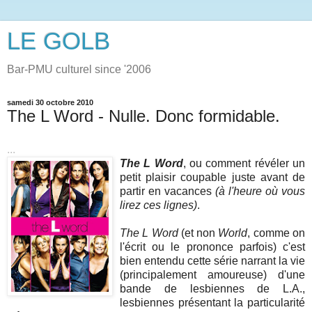
LE GOLB
Bar-PMU culturel since '2006
samedi 30 octobre 2010
The L Word - Nulle. Donc formidable.
...
The L Word
, ou comment révéler un
petit plaisir coupable juste avant de
partir en vacances
(à l'heure où vous
lirez ces lignes)
.
The L Word
(et non
World
, comme on
l'écrit ou le prononce parfois) c'est
bien entendu cette série narrant la vie
(principalement amoureuse) d'une
bande de lesbiennes de L.A.,
lesbiennes présentant la particularité