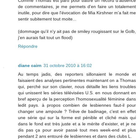
Comme Thomas est parti pour battre un record d'absence
de commentaires, je me permets d'en faire un totalement
inutile, pour dire que l'évocation de Mia Kirshner m'a fait me
sentir subitement tout moite...
(dommage qu'il n'y ait pas de smiley rougissant sur le Golb,
j'en aurais fait tout un flood)
Répondre
diane cairn
31 octobre 2010 à 16:02
Au temps jadis, des reporters sillonaient le monde et
faisaient des analyses pertinentes maintenant on a Thomas
qui, perché sur son clavier, nous détaille les liens troubles
qui unissent les séries télévisées U.S. en nous donnant en
bref aperçu de la perception l'homosexualité féminine dans
ledit pays. à propos combien de lesbiennes faut-il pour
changer une ampoule ? Trêve de badinage, c'est en effet
une série qui sur la forme est pénible et cliché mais qui
dans le fond est très juste et a le mérite d'exister, et je ne
dis pas ça pour avoir passé tout mes week-end et plus
pendant 2 ans entouré de lesbiennes et dans des clubs L.