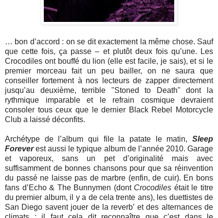
… bon d’accord : on se dit exactement la même chose. Sauf
que cette fois, ça passe – et plutôt deux fois qu’une. Les
Crocodiles ont bouffé du lion (elle est facile, je sais), et si le
premier morceau fait un peu bailler, on ne saura que
conseiller fortement à nos lecteurs de zapper directement
jusqu’au deuxième, terrible "Stoned to Death" dont la
rythmique imparable et le refrain cosmique devraient
consoler tous ceux que le dernier Black Rebel Motorcycle
Club a laissé déconfits.
Archétype de l’album qui file la patate le matin,
Sleep
Forever
est aussi le typique album de l’année 2010. Garage
et vaporeux, sans un pet d’originalité mais avec
suffisamment de bonnes chansons pour que sa réinvention
du passé ne laisse pas de marbre (enfin, de cuir). En bons
fans d’Echo & The Bunnymen (dont
Crocodiles
était le titre
du premier album, il y a de cela trente ans), les duettistes de
San Diego savent jouer de la reverb’ et des alternances de
climats ; il faut cela dit reconnaître que c’est dans le