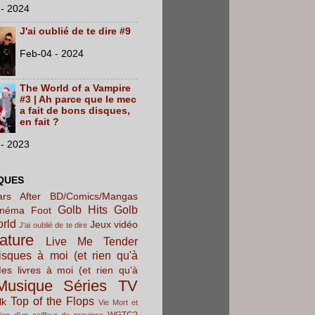
- 2024
J'ai oublié de te dire #9
Feb-04 - 2024
The World of a Vampire
#3 | Ah parce que le mec
a fait de bons disques,
en fait ?
- 2023
QUES
rs After
BD/Comics/Mangas
Golb Hits
Golb
inéma
Foot
orld
Jeux vidéo
J'ai oublié de te dire
rature
Live Me Tender
sques à moi (et rien qu'à
es livres à moi (et rien qu'à
Musique
Séries TV
Top of the Flops
lk
Vie Mort et
WGTC?
ion d'un coiffeur de province