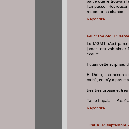
parce que je trouvais l
l'an passé. Heureuseme
redonner sa chance...
Répondre
Guic' the old
14 sept
Le MGMT, c'est parce q
jamais cru voir aimer 
écouté....
Putain cette surprise.
Et Dahu, t'as raison d'
mois), ça m'y a pas mal
très très grosse et très
Tame Impala.... Pas éc
Répondre
Tireub
14 septembre 