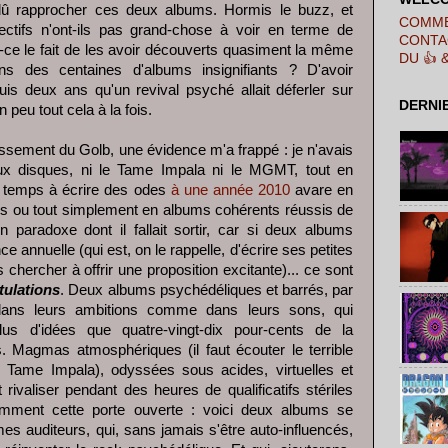
t dû rapprocher ces deux albums. Hormis le buzz, et
COMME
ectifs n'ont-ils pas grand-chose à voir en terme de
CONTA
t-ce le fait de les avoir découverts quasiment la même
DU 👍 
s des centaines d'albums insignifiants ? D'avoir
uis deux ans qu'un revival psyché allait déferler sur
DERNI
 peu tout cela à la fois.
ssement du Golb, une évidence m'a frappé : je n'avais
x disques, ni le Tame Impala ni le MGMT, tout en
 temps à écrire des odes
à une année 2010
avare en
es ou tout simplement en albums cohérents réussis de
n paradoxe dont il fallait sortir, car si deux albums
e annuelle (qui est, on le rappelle, d'écrire ses petites
hercher à offrir une proposition excitante)... ce sont
tulations
. Deux albums psychédéliques et barrés, par
dans leurs ambitions comme dans leurs sons, qui
us d'idées que quatre-vingt-dix pour-cents de la
. Magmas atmosphériques (il faut écouter le terrible
Tame Impala), odyssées sous acides, virtuelles et
it rivaliser pendant des heures de qualificatifs stériles
amment cette porte ouverte : voici deux albums se
s auditeurs, qui, sans jamais s'être auto-influencés,