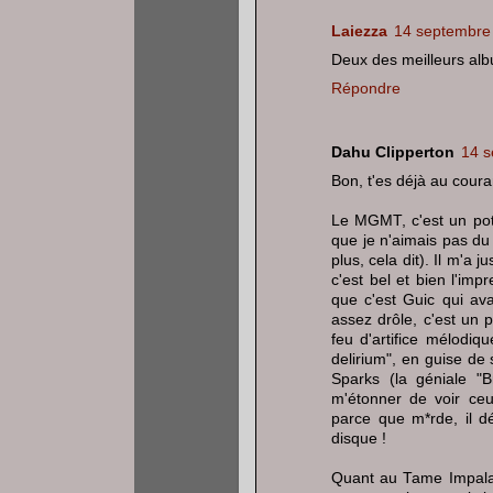
Laiezza
14 septembre
Deux des meilleurs alb
Répondre
Dahu Clipperton
14 s
Bon, t'es déjà au coura
Le MGMT, c'est un pote
que je n'aimais pas du 
plus, cela dit). Il m'a ju
c'est bel et bien l'imp
que c'est Guic qui ava
assez drôle, c'est un 
feu d'artifice mélodiq
delirium", en guise de
Sparks (la géniale "B
m'étonner de voir ceu
parce que m*rde, il d
disque !
Quant au Tame Impala, 