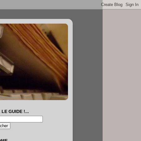
 LE GUIDE !...
OME