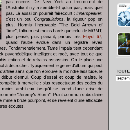
pas encore. De New York au trou-du-cul de
l'Australie il n'y a semble-t-il qu'un pas, mais quel
pas. Là aussi on pourrait fairecourt :
Innerspeaker
,
c'est un peu
Congratulations
, la rigueur pop en
plus. Hormis l'incroyable "The Bold Arrown of
Time", l'album est moins barré que celui de MGMT,
plus pensé, plus planant, parfois très
Floyd '67
,
quand l'autre évolue dans un registre rêves
ses
. Fondamentalement, Tame Impala tient cependant
ck psychédélique intelligent et racé, avec tout ce que
phistication et de refrains assassins. On le place une
u mal à décrocher. Typiquement le genre d'album qui peut
 d'affilée sans que l'on éprouve la moindre lassitude, le
TOUTE
ébut d'ennui. Coup d'essai et coup de maître, le
complète à merveille : plus respectueux des codes du
moins ambitieux lorsqu'il se prend d'une crise de
 nommée "Jeremy's Storm". Point commun subsidiaire
de mine à brûle pourpoint, et se révèlent d'une efficacité
ères écoutes.