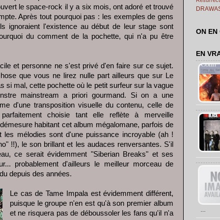
ert le space-rock il y a six mois, ont adoré et trouvé
DRAWA
ompte. Après tout pourquoi pas : les exemples de gens
ls ignoraient l'existence au début de leur stage sont
ON EN
 pourquoi du comment de la pochette, qui n'a pu être
EN VR
ile et personne ne s'est privé d'en faire sur ce sujet.
hose que vous ne lirez nulle part ailleurs que sur Le
as si mal, cette pochette où le petit surfeur sur la vague
nstre mainstream a priori gourmand. Si on a une
e d'une transposition visuelle du contenu, celle de
faitement choisie tant elle reflète à merveille
 la démesure habitant cet album mégalomane, parfois de
 les mélodies sont d'une puissance incroyable (ah !
no" !!), le son brillant et les audaces renversantes. S'il
ceau, ce serait évidemment "Siberian Breaks" et ses
... probablement d'ailleurs le meilleur morceau de
ndu depuis des années.
Le cas de Tame Impala est évidemment différent,
puisque le groupe n'en est qu'à son premier album
…
et ne risquera pas de déboussoler les fans qu'il n'a