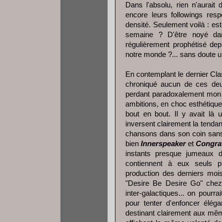
Dans l'absolu, rien n'aurai
encore leurs followings resp
densité. Seulement voilà : es
semaine ? D'être noyé dan
régulièrement prophétisé dep
notre monde ?... sans doute un
En contemplant le dernier Cla
chroniqué aucun de ces deu
perdant paradoxalement mon
ambitions, en choc esthétiqu
bout en bout. Il y avait là u
inversent clairement la tendanc
chansons dans son coin sans c
bien
Innerspeaker
et
Congra
instants presque jumeaux 
contiennent à eux seuls pl
production des derniers mois
"Desire Be Desire Go" chez 
inter-galactiques... on pourra
pour tenter d'enfoncer élég
destinant clairement aux même