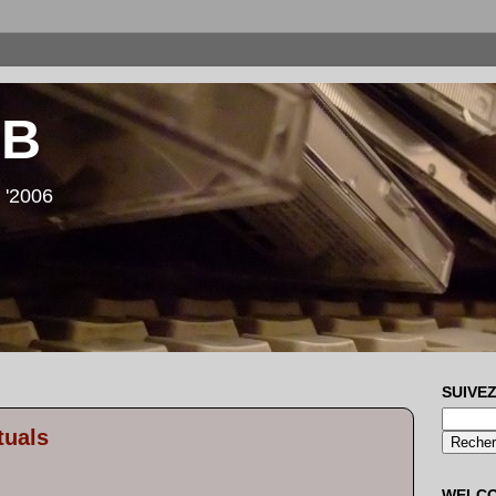
LB
 '2006
SUIVEZ
tuals
WELC