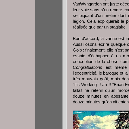
VanWyngarden ont juste découv
leur voie sans s'en rendre c
se piquant d'un métier dont i
légion. Cela expliquerait le
réalisée que par un stagiaire.
Bon d'accord, la vanne est fac
Aussi osons écrire quelque c
Golb : finalement, elle n'est p
essaie d'échapper à un mo
conception de la chose comm
Congratulations
est même par
l'excentricité, le baroque et
très mauvais goût, mais dont
"It's Working" ! ah !! "Brian E
fallait ne retenir qu'un mor
douze minutes en apesanteur
douze minutes qu'on ait ente