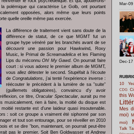
réinventer le rock psychédélique. Et qui, ajouterons-
Mar-09 
la polémique qui caractérise Le Golb, ont pourtant
dicalement opposées, alors même que leurs points
rte quelle oreille même pas exercée.
La différence de traitement vient sans doute de la
différence de statut, de ce que MGMT fut un
groupe hype vénéré par les branchés avant de se
découvrir une passion pour Hawkwind, Roxy
Music, le Primal de
Screamadelica
et les Flaming
Lips du méconnu
Oh! My Gawd
. On pourrait faire
Dec-17 
court : si vous adorez le premier album de MGMT,
vous allez détester le second. Stupéfait à l'écoute
RUBRI
de
Congratulations
, j'ai tenté l'expérience inverse :
10 Yea
réécouter le précédent à la lumière de sa "suite"
C
CDG
(guillemets obligatoires), convaincu d'y avoir
this W
flexion, ce titre,
Oracular Spectacular
, aurait pu me
Litté
ais musicalement, rien à faire, la moitié du disque est
a moitié restante est d'une laideur quasi insoutenable.
Mes di
ors : soit ce groupe a vraiment été siphonné par son
moi)
M
nager et tout son entourage, pour se réveiller en 2010
moi)
is et se dire "bon, maintenant, on pourrait peut-être
Talk Ta
serait pas le premier. Soit Ben Goldwasser et Andrew
Résurrect