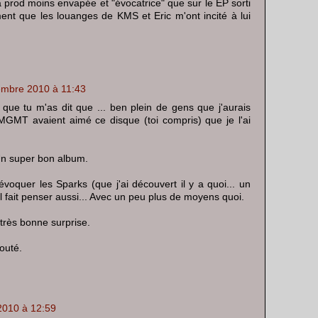
a prod moins envapée et "évocatrice" que sur le EP sorti
nt que les louanges de KMS et Eric m'ont incité à lui
embre 2010 à 11:43
ue tu m'as dit que ... ben plein de gens que j'aurais
MGMT avaient aimé ce disque (toi compris) que je l'ai
 Un super bon album.
évoquer les Sparks (que j'ai découvert il y a quoi... un
 fait penser aussi... Avec un peu plus de moyens quoi.
 très bonne surprise.
outé.
2010 à 12:59