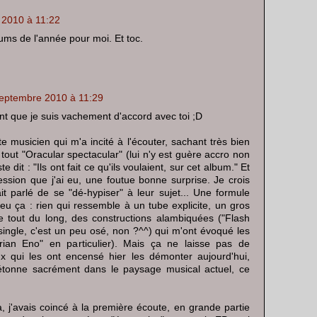
 2010 à 11:22
ums de l'année pour moi. Et toc.
eptembre 2010 à 11:29
nt que je suis vachement d'accord avec toi ;D
 musicien qui m'a incité à l'écouter, sachant très bien
tout "Oracular spectacular" (lui n'y est guère accro non
ste dit : "Ils ont fait ce qu'ils voulaient, sur cet album." Et
ression que j'ai eu, une foutue bonne surprise. Je crois
it parlé de se "dé-hypiser" à leur sujet... Une formule
peu ça : rien qui ressemble à un tube explicite, un gros
ue tout du long, des constructions alambiquées ("Flash
 single, c'est un peu osé, non ?^^) qui m'ont évoqué les
rian Eno" en particulier). Mais ça ne laisse pas de
x qui les ont encensé hier les démonter aujourd'hui,
étonne sacrément dans le paysage musical actuel, ce
j'avais coincé à la première écoute, en grande partie