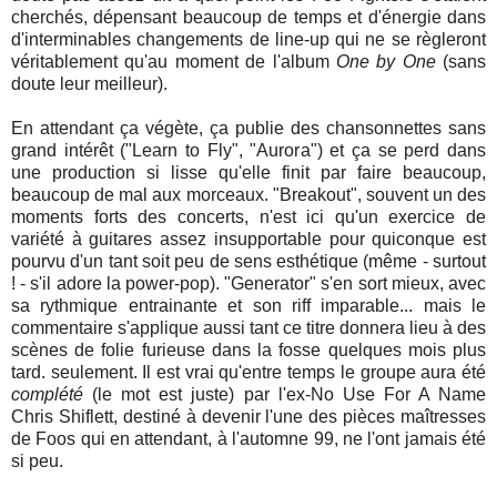
cherchés, dépensant beaucoup de temps et d'énergie dans
d'interminables changements de line-up qui ne se règleront
véritablement qu'au moment de l'album
One by One
(sans
doute leur meilleur).
En attendant ça végète, ça publie des chansonnettes sans
grand intérêt ("Learn to Fly", "Aurora") et ça se perd dans
une production si lisse qu'elle finit par faire beaucoup,
beaucoup de mal aux morceaux. "Breakout", souvent un des
moments forts des concerts, n'est ici qu'un exercice de
variété à guitares assez insupportable pour quiconque est
pourvu d'un tant soit peu de sens esthétique (même - surtout
! - s'il adore la power-pop). "Generator" s'en sort mieux, avec
sa rythmique entrainante et son riff imparable... mais le
commentaire s'applique aussi tant ce titre donnera lieu à des
scènes de folie furieuse dans la fosse quelques mois plus
tard. seulement. Il est vrai qu'entre temps le groupe aura été
complété
(le mot est juste) par l'ex-No Use For A Name
Chris Shiflett, destiné à devenir l'une des pièces maîtresses
de Foos qui en attendant, à l'automne 99, ne l'ont jamais été
si peu.