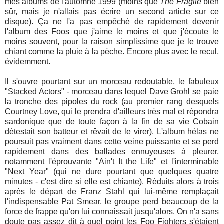
mes albums de l'automne 1999 (moins que
The Fragile
bien
sûr, mais je n'allais pas écrire un second article sur ce
disque). Ça ne l'a pas empêché de rapidement devenir
l'album des Foos que j'aime le moins et que j'écoute le
moins souvent, pour la raison simplissime que je le trouve
chiant comme la pluie à la pèche. Encore plus avec le recul,
évidemment.
Il s'ouvre pourtant sur un morceau redoutable, le fabuleux
"Stacked Actors" - morceau dans lequel Dave Grohl se paie
la tronche des pipoles du rock (au premier rang desquels
Courtney Love, qui le prendra d'ailleurs très mal et répondra
sardonique que de toute façon à la fin de sa vie Cobain
détestait son batteur et rêvait de le virer). L'album hélas ne
poursuit pas vraiment dans cette veine puissante et se perd
rapidement dans des ballades ennuyeuses à pleurer,
notamment l'éprouvante "Ain't It the Life" et l'interminable
"Next Year" (qui ne dure pourtant que quelques quatre
minutes - c'est dire si elle est chiante). Réduits alors à trois
après le départ de Franz Stahl qui lui-même remplaçait
l'indispensable Pat Smear, le groupe perd beaucoup de la
force de frappe qu'on lui connaissait jusqu'alors. On n'a sans
doute pas assez dit à quel point les Foo Fighters s'étaient