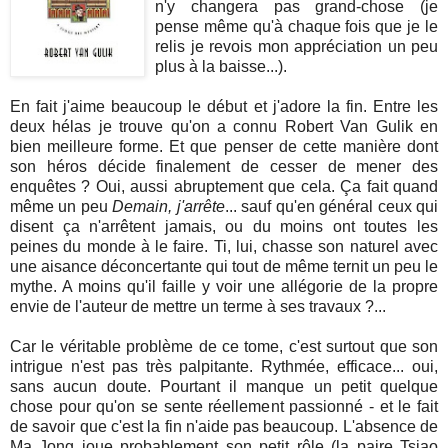
n'y changera pas grand-chose (je
pense même qu'à chaque fois que je le
relis je revois mon appréciation un peu
plus à la baisse...).
En fait j'aime beaucoup le début et j'adore la fin. Entre les
deux hélas je trouve qu'on a connu Robert Van Gulik en
bien meilleure forme. Et que penser de cette manière dont
son héros décide finalement de cesser de mener des
enquêtes ? Oui, aussi abruptement que cela. Ça fait quand
même un peu
Demain, j'arrête
... sauf qu'en général ceux qui
disent ça n'arrêtent jamais, ou du moins ont toutes les
peines du monde à le faire. Ti, lui, chasse son naturel avec
une aisance déconcertante qui tout de même ternit un peu le
mythe. A moins qu'il faille y voir une allégorie de la propre
envie de l'auteur de mettre un terme à ses travaux ?...
Car le véritable problème de ce tome, c'est surtout que son
intrigue n'est pas très palpitante. Rythmée, efficace... oui,
sans aucun doute. Pourtant il manque un petit quelque
chose pour qu'on se sente réellement passionné - et le fait
de savoir que c'est la fin n'aide pas beaucoup. L'absence de
Ma Jong joue probablement son petit rôle (la paire Tsiao