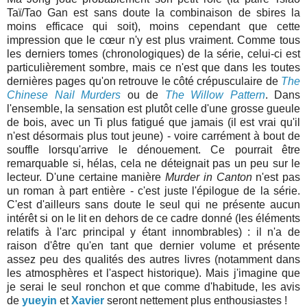
Taï/Tao Gan est sans doute la combinaison de sbires la
moins efficace qui soit), moins cependant que cette
impression que le cœur n'y est plus vraiment. Comme tous
les derniers tomes (chronologiques) de la série, celui-ci est
particulièrement sombre, mais ce n'est que dans les toutes
dernières pages qu'on retrouve le côté crépusculaire de
The
Chinese Nail Murders
ou de
The Willow Pattern
. Dans
l'ensemble, la sensation est plutôt celle d'une grosse gueule
de bois, avec un Ti plus fatigué que jamais (il est vrai qu'il
n'est désormais plus tout jeune) - voire carrément à bout de
souffle lorsqu'arrive le dénouement. Ce pourrait être
remarquable si, hélas, cela ne déteignait pas un peu sur le
lecteur. D'une certaine manière
Murder in Canton
n'est pas
un roman à part entière - c'est juste l'épilogue de la série.
C'est d'ailleurs sans doute le seul qui ne présente aucun
intérêt si on le lit en dehors de ce cadre donné (les éléments
relatifs à l'arc principal y étant innombrables) : il n'a de
raison d'être qu'en tant que dernier volume et présente
assez peu des qualités des autres livres (notamment dans
les atmosphères et l'aspect historique). Mais j'imagine que
je serai le seul ronchon et que comme d'habitude, les avis
de
yueyin
et
Xavier
seront nettement plus enthousiastes !