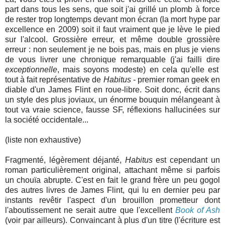
part dans tous les sens, que soit j'ai grillé un plomb à force
de rester trop longtemps devant mon écran (la mort hype par
excellence en 2009) soit il faut vraiment que je lève le pied
sur l'alcool. Grossière erreur, et même double grossière
erreur : non seulement je ne bois pas, mais en plus je viens
de vous livrer une chronique remarquable (j'ai failli dire
exceptionnelle
, mais soyons modeste) en cela qu'elle est
tout à fait représentative de
Habitus
- premier roman geek en
diable d'un James Flint en roue-libre. Soit donc, écrit dans
un style des plus joviaux, un énorme bouquin mélangeant à
tout va vraie science, fausse SF, réflexions hallucinées sur
la société occidentale...
(liste non exhaustive)
Fragmenté, légèrement déjanté,
Habitus
est cependant un
roman particulièrement original, attachant même si parfois
un chouïa abrupte. C'est en fait le grand frère un peu gogol
des autres livres de James Flint, qui lu en dernier peu par
instants revêtir l'aspect d'un brouillon prometteur dont
l'aboutissement ne serait autre que l'excellent
Book of Ash
(voir par ailleurs). Convaincant à plus d'un titre (l'écriture est