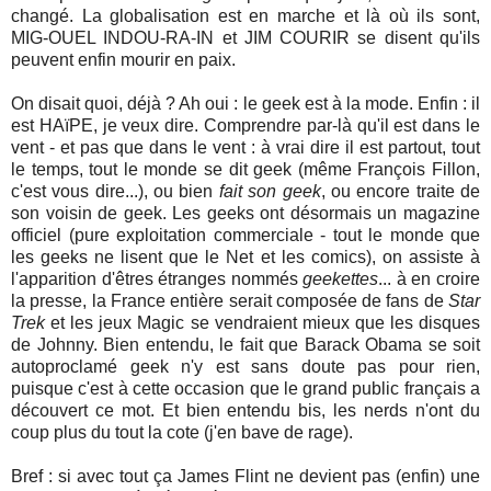
changé. La globalisation est en marche et là où ils sont,
MIG-OUEL INDOU-RA-IN et JIM COURIR se disent qu'ils
peuvent enfin mourir en paix.
On disait quoi, déjà ? Ah oui : le geek est à la mode. Enfin : il
est HAïPE, je veux dire. Comprendre par-là qu'il est dans le
vent - et pas que dans le vent : à vrai dire il est partout, tout
le temps, tout le monde se dit geek (même François Fillon,
c'est vous dire...), ou bien
fait son geek
, ou encore traite de
son voisin de geek. Les geeks ont désormais un magazine
officiel (pure exploitation commerciale - tout le monde que
les geeks ne lisent que le Net et les comics), on assiste à
l'apparition d'êtres étranges nommés
geekettes
... à en croire
la presse, la France entière serait composée de fans de
Star
Trek
et les jeux Magic se vendraient mieux que les disques
de Johnny. Bien entendu, le fait que Barack Obama se soit
autoproclamé geek n'y est sans doute pas pour rien,
puisque c'est à cette occasion que le grand public français a
découvert ce mot. Et bien entendu bis, les nerds n'ont du
coup plus du tout la cote (j'en bave de rage).
Bref : si avec tout ça James Flint ne devient pas (enfin) une