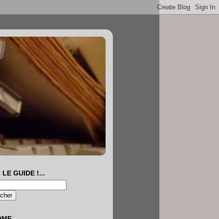
 LE GUIDE !...
OME