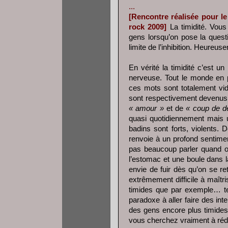
...
[Rencontre réalisée pour l
rock 2009]
La timidité. Vou
gens lorsqu’on pose la quest
limite de l’inhibition. Heureus
En vérité la timidité c’est 
nerveuse. Tout le monde en p
ces mots sont totalement vid
sont respectivement devenu
« amour »
et de
« coup de d
quasi quotidiennement mais u
badins sont forts, violents
renvoie à un profond sentime
pas beaucoup parler quand o
l’estomac et une boule dans l
envie de fuir dès qu’on se re
extrêmement difficile à maît
timides que par exemple… te
paradoxe à aller faire des int
des gens encore plus timide
vous cherchez vraiment à rédig