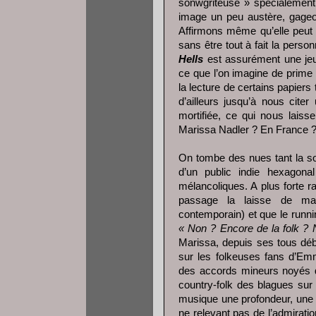
sonwgriteuse » spécialement 
image un peu austère, gageon
Affirmons même qu’elle peut p
sans être tout à fait la person
Hells
est assurément une jeu
ce que l’on imagine de prime 
la lecture de certains papiers 
d’ailleurs jusqu’à nous citer
mortifiée, ce qui nous lais
Marissa Nadler ? En France 
On tombe des nues tant la s
d’un public indie hexagona
mélancoliques. A plus forte 
passage la laisse de mar
contemporain) et que le run
« Non ? Encore de la folk ? N
Marissa, depuis ses tous déb
sur les folkeuses fans d’Em
des accords mineurs noyés d
country-folk des blagues sur
musique une profondeur, une s
ne relevant pas de l’admirati