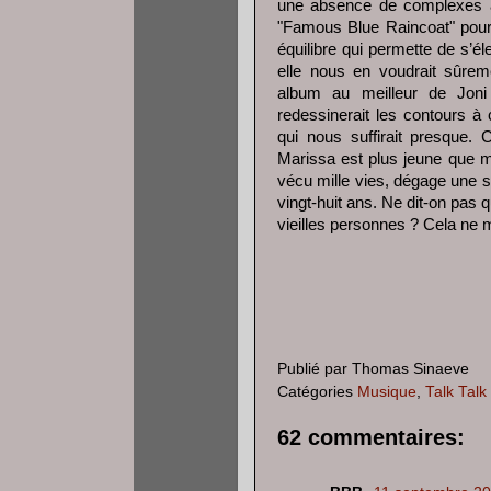
une absence de complexes à le
"Famous Blue Raincoat" pour s
équilibre qui permette de s’é
elle nous en voudrait sûre
album au meilleur de Joni
redessinerait les contours à 
qui nous suffirait presque. 
Marissa est plus jeune que m
vécu mille vies, dégage une s
vingt-huit ans. Ne dit-on pas 
vieilles personnes ? Cela ne m
Publié par
Thomas Sinaeve
Catégories
Musique
,
Talk Talk
62 commentaires: