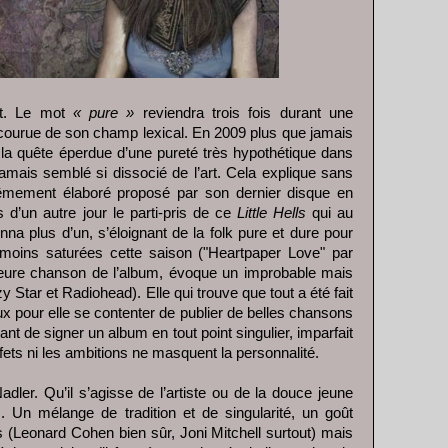
it. Le mot
« pure »
reviendra trois fois durant une
courue de son champ lexical. En 2009 plus que jamais
a quête éperdue d’une pureté très hypothétique dans
amais semblé si dissocié de l’art. Cela explique sans
trêmement élaboré proposé par son dernier disque en
s d’un autre jour le parti-pris de ce
Little Hells
qui au
na plus d’un, s’éloignant de la folk pure et dure pour
 moins saturées cette saison ("Heartpaper Love" par
leure chanson de l’album, évoque un improbable mais
Star et Radiohead). Elle qui trouve que tout a été fait
eux pour elle se contenter de publier de belles chansons
ant de signer un album en tout point singulier, imparfait
fets ni les ambitions ne masquent la personnalité.
dler. Qu’il s’agisse de l’artiste ou de la douce jeune
 Un mélange de tradition et de singularité, un goût
 (Leonard Cohen bien sûr, Joni Mitchell surtout) mais