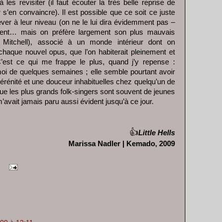
s revisiter (il faut écouter la très belle reprise de
’en convaincre). Il est possible que ce soit ce juste
lever à leur niveau (on ne le lui dira évidemment pas –
ment… mais on préfère largement son plus mauvais
 Mitchell), associé à un monde intérieur dont on
chaque nouvel opus, que l’on habiterait pleinement et
C’est ce qui me frappe le plus, quand j’y repense :
oi de quelques semaines ; elle semble pourtant avoir
érénité et une douceur inhabituelles chez quelqu’un de
que les plus grands folk-singers sont souvent de jeunes
’avait jamais paru aussi évident jusqu’à ce jour.
👍
Little Hells
Marissa Nadler | Kemado, 2009