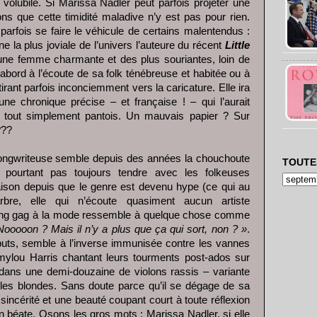
volubile. Si Marissa Nadler peut parfois projeter une
s que cette timidité maladive n’y est pas pour rien.
arfois se faire le véhicule de certains malentendus :
ne la plus joviale de l’univers l’auteure du récent
Little
ne femme charmante et des plus souriantes, loin de
abord à l’écoute de sa folk ténébreuse et habitée ou à
tirant parfois inconciemment vers la caricature. Elle ira
 une chronique précise – et française ! – qui l’aurait
se tout simplement pantois. Un mauvais papier ? Sur
???
ongwriteuse semble depuis des années la chouchoute
TOUTE
l pourtant pas toujours tendre avec les folkeuses
raison depuis que le genre est devenu hype (ce qui au
bre, elle qui n’écoute quasiment aucun artiste
ning gag à la mode ressemble à quelque chose comme
ooooon ? Mais il n’y a plus que ça qui sort, non ? »
.
uts, semble à l’inverse immunisée contre les vannes
mylou Harris chantant leurs tourments post-ados sur
ans une demi-douzaine de violons rassis – variante
 les blondes. Sans doute parce qu’il se dégage de sa
incérité et une beauté coupant court à toute réflexion
on béate. Osons les gros mots : Marissa Nadler, si elle