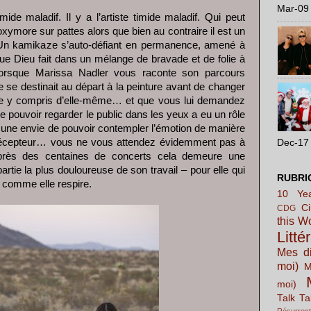
Mar-09 
mide maladif. Il y a l’artiste timide maladif. Qui peut
ymore sur pattes alors que bien au contraire il est un
. Un kamikaze s’auto-défiant en permanence, amené à
ue Dieu fait dans un mélange de bravade et de folie à
Lorsque Marissa Nadler vous raconte son parcours
e se destinait au départ à la peinture avant de changer
ue y compris d’elle-même… et que vous lui demandez
de pouvoir regarder le public dans les yeux a eu un rôle
ne envie de pouvoir contempler l’émotion de manière
récepteur… vous ne vous attendez évidemment pas à
Dec-17 
après des centaines de concerts cela demeure une
partie la plus douloureuse de son travail – pour elle qui
RUBRI
 comme elle respire.
10 Yea
C
CDG
this W
Litté
Mes di
moi)
M
moi)
Talk Ta
Résurrect