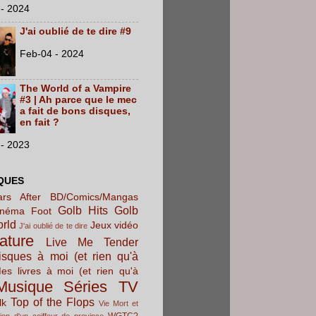
- 2024
J'ai oublié de te dire #9
Feb-04 - 2024
The World of a Vampire
#3 | Ah parce que le mec
a fait de bons disques,
en fait ?
- 2023
QUES
rs After
BD/Comics/Mangas
Golb Hits
Golb
inéma
Foot
orld
Jeux vidéo
J'ai oublié de te dire
rature
Live Me Tender
sques à moi (et rien qu'à
es livres à moi (et rien qu'à
Musique
Séries TV
Top of the Flops
lk
Vie Mort et
WGTC?
ion d'un coiffeur de province