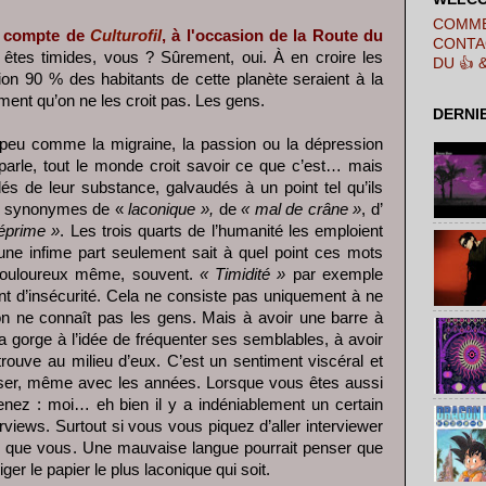
COMME
e compte de
Culturofil
, à l'occasion de la Route du
CONTA
s êtes timides, vous ? Sûrement, oui. À en croire les
DU 👍 
ion 90 % des habitants de cette planète seraient à la
ement qu’on ne les croit pas. Les gens.
DERNI
un peu comme la migraine, la passion ou la dépression
arle, tout le monde croit savoir ce que c’est… mais
és de leur substance, galvaudés à un point tel qu’ils
s synonymes de «
laconique »,
de
« mal de crâne »
, d’
éprime »
. Les trois quarts de l’humanité les emploient
ne infime part seulement sait à quel point ces mots
. Douloureux même, souvent.
« Timidité »
par exemple
nt d’insécurité. Cela ne consiste pas uniquement à ne
n ne connaît pas les gens. Mais à avoir une barre à
a gorge à l’idée de fréquenter ses semblables, à avoir
trouve au milieu d’eux. C’est un sentiment viscéral et
riser, même avec les années. Lorsque vous êtes aussi
nez : moi… eh bien il y a indéniablement un certain
erviews. Surtout si vous vous piquez d’aller interviewer
s que vous. Une mauvaise langue pourrait penser que
er le papier le plus laconique qui soit.