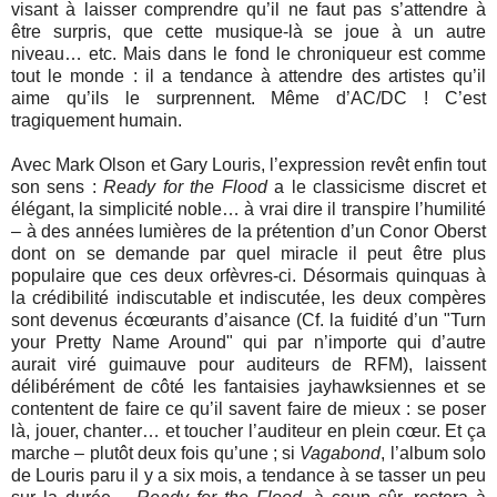
visant à laisser comprendre qu’il ne faut pas s’attendre à
être surpris, que cette musique-là se joue à un autre
niveau… etc. Mais dans le fond le chroniqueur est comme
tout le monde : il a tendance à attendre des artistes qu’il
aime qu’ils le surprennent. Même d’AC/DC ! C’est
tragiquement humain.
Avec Mark Olson et Gary Louris, l’expression revêt enfin tout
son sens :
Ready for the Flood
a le classicisme discret et
élégant, la simplicité noble… à vrai dire il transpire l’humilité
– à des années lumières de la prétention d’un Conor Oberst
dont on se demande par quel miracle il peut être plus
populaire que ces deux orfèvres-ci. Désormais quinquas à
la crédibilité indiscutable et indiscutée, les deux compères
sont devenus écœurants d’aisance (Cf. la fuidité d’un "Turn
your Pretty Name Around" qui par n’importe qui d’autre
aurait viré guimauve pour auditeurs de RFM), laissent
délibérément de côté les fantaisies jayhawksiennes et se
contentent de faire ce qu’il savent faire de mieux : se poser
là, jouer, chanter… et toucher l’auditeur en plein cœur. Et ça
marche – plutôt deux fois qu’une ; si
Vagabond
, l’album solo
de Louris paru il y a six mois, a tendance à se tasser un peu