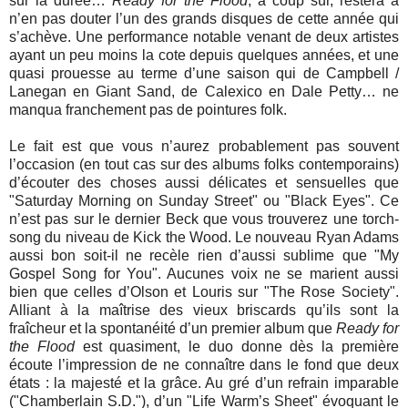
sur la durée…
Ready for the Flood
, à coup sûr, restera à
n’en pas douter l’un des grands disques de cette année qui
s’achève. Une performance notable venant de deux artistes
ayant un peu moins la cote depuis quelques années, et une
quasi prouesse au terme d’une saison qui de Campbell /
Lanegan en Giant Sand, de Calexico en Dale Petty… ne
manqua franchement pas de pointures folk.
Le fait est que vous n’aurez probablement pas souvent
l’occasion (en tout cas sur des albums folks contemporains)
d’écouter des choses aussi délicates et sensuelles que
"Saturday Morning on Sunday Street" ou "Black Eyes". Ce
n’est pas sur le dernier Beck que vous trouverez une torch-
song du niveau de Kick the Wood. Le nouveau Ryan Adams
aussi bon soit-il ne recèle rien d’aussi sublime que "My
Gospel Song for You". Aucunes voix ne se marient aussi
bien que celles d’Olson et Louris sur "The Rose Society".
Alliant à la maîtrise des vieux briscards qu’ils sont la
fraîcheur et la spontanéité d’un premier album que
Ready for
the Flood
est quasiment, le duo donne dès la première
écoute l’impression de ne connaître dans le fond que deux
états : la majesté et la grâce. Au gré d’un refrain imparable
("Chamberlain S.D."), d’un "Life Warm’s Sheet" évoquant le