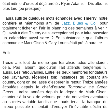
était même d’ores et déjà arrêté : Ryan Adams – Dix albums
plus tard (ou presque).
Il aura suffi de quelques mots échangés avec
Thierry
, notre
confrère et néanmoins ami de
Jazz, Blues & Co.
, pour
totalement ficher en l’air le planning des semaines à venir.
Qu’avait à dire Thierry de si exceptionnel pour faire basculer
un calendrier aussi serré ? En substance : que l’album
commun de Mark Olson & Gary Louris était prêt à paraitre.
Enfin.
Treize ans tout de même que les aficionados attendaient
cela. Pas l’album, quoiqu’on l’ait attendu longtemps lui
aussi. Les retrouvailles. Entre les deux membres fondateurs
des Jayhawks, légendes folk initiatrices du courant alt-
country, dont on ne lasse d’espérer le retour. Treize années
écoulées depuis le chef-d’œuvre
Tomorrow the Green
Grass
… treize années depuis le départ de Mark Olson,
chanteur à la voix de velours, pour de nouvelles aventures
au succès variable tandis que Louris tenait la baraque du
mieux possible et tentait d’enrayer l’inévitable déclin du