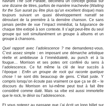
navrant
The Soft Parade
, déclinera un concept global sur
une dizaine de titres, parfois de manière inachevée (
Waiting
for the Sun
aurait pu être plus qu’un excellent disque) mais
toujours suivant un quasi développement narratif se
déroulant de la première à la dernière chanson. Ce sans
jamais perdre de vue l’impact immédiat, la fulgurance de
chaque titre extirpé à son contexte. Il s’agit peut-être du seul
groupe qui soit simultanément un groupe à albums et un
groupe à chansons.
Quel rapport avec l’adolescence ?
me demanderez-vous.
C’est assez simple : en imposant une démarche artistique
réelle et ambitieuse à l’immédiateté, au punch et à la
fougue… Morrison et ses potes ont conféré du sens à
l’adolescence. Ce fut même la clé de leur succès à
l’époque :
Enfin un groupe de rock qui raconte quelque
chose
! se sont dits beaucoup de gens. C’était juste. Y
compris lorsqu’on écoute pas vraiment ce que ça se dit – le
discours du Morrison en lui-même peut tout à fait être
considéré comme daté. Mais sa vibe est aussi immortelle
que le rock, le désir ou l’adolescence.
Et vous noterez au passage que j’ai écrit un long billet sur