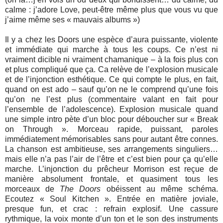
calme : j’adore Love, peut-être même plus que vous vu que
j’aime même ses « mauvais albums »)
Il y a chez les Doors une espèce d’aura puissante, violente
et immédiate qui marche à tous les coups. Ce n’est ni
vraiment dicible ni vraiment chamanique – à la fois plus con
et plus compliqué que ça. Ca relève de l’explosion musicale
et de l’injonction esthétique. Ce qui compte le plus, en fait,
quand on est ado – sauf qu’on ne le comprend qu’une fois
qu’on ne l’est plus (commentaire valant en fait pour
l’ensemble de l’adolescence). Explosion musicale quand
une simple intro pète d’un bloc pour déboucher sur « Break
on Through ». Morceau rapide, puissant, paroles
immédiatement mémorisables sans pour autant être connes.
La chanson est ambitieuse, ses arrangements singuliers…
mais elle n’a pas l’air de l’être et c’est bien pour ça qu’elle
marche. L’injonction du prêcheur Morrison est reçue de
manière absolument frontale, et quasiment tous les
morceaux de
The Doors
obéissent au même schéma.
Ecoutez « Soul Kitchen ». Entrée en matière joviale,
presque fun, et crac : refrain explosif. Une cassure
rythmique, la voix monte d’un ton et le son des instruments