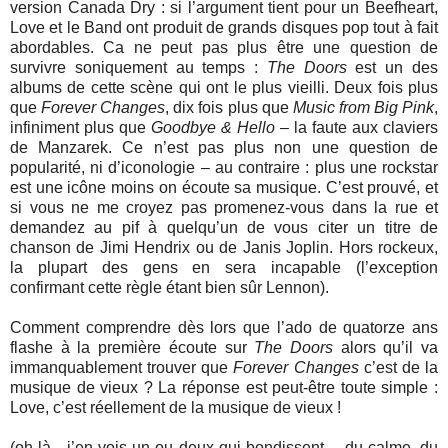
version Canada Dry : si l’argument tient pour un Beefheart,
Love et le Band ont produit de grands disques pop tout à fait
abordables. Ca ne peut pas plus être une question de
survivre soniquement au temps :
The Doors
est un des
albums de cette scène qui ont le plus vieilli. Deux fois plus
que
Forever Changes
, dix fois plus que
Music from Big Pink
,
infiniment plus que
Goodbye & Hello
– la faute aux claviers
de Manzarek. Ce n’est pas plus non une question de
popularité, ni d’iconologie – au contraire : plus une rockstar
est une icône moins on écoute sa musique. C’est prouvé, et
si vous ne me croyez pas promenez-vous dans la rue et
demandez au pif à quelqu’un de vous citer un titre de
chanson de Jimi Hendrix ou de Janis Joplin. Hors rockeux,
la plupart des gens en sera incapable (l’exception
confirmant cette règle étant bien sûr Lennon).
Comment comprendre dès lors que l’ado de quatorze ans
flashe à la première écoute sur
The Doors
alors qu’il va
immanquablement trouver que
Forever Changes
c’est de la
musique de vieux ? La réponse est peut-être toute simple :
Love, c’est réellement de la musique de vieux !
(oh là…j’en vois un ou deux qui bondissent… du calme, du