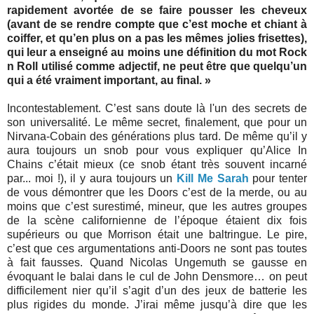
rapidement avortée de se faire pousser les cheveux
(avant de se rendre compte que c’est moche et chiant à
coiffer, et qu’en plus on a pas les mêmes jolies frisettes),
qui leur a enseigné au moins une définition du mot Rock
n Roll utilisé comme adjectif, ne peut être que quelqu’un
qui a été vraiment important, au final.
»
Incontestablement. C’est sans doute là l'un des secrets de
son universalité. Le même secret, finalement, que pour un
Nirvana-Cobain des générations plus tard. De même qu’il y
aura toujours un snob pour vous expliquer qu’Alice In
Chains c’était mieux (ce snob étant très souvent incarné
par... moi !), il y aura toujours un
Kill Me Sarah
pour tenter
de vous démontrer que les Doors c’est de la merde, ou au
moins que c’est surestimé, mineur, que les autres groupes
de la scène californienne de l’époque étaient dix fois
supérieurs ou que Morrison était une baltringue. Le pire,
c’est que ces argumentations anti-Doors ne sont pas toutes
à fait fausses. Quand Nicolas Ungemuth se gausse en
évoquant le balai dans le cul de John Densmore… on peut
difficilement nier qu’il s’agit d’un des jeux de batterie les
plus rigides du monde. J’irai même jusqu’à dire que les