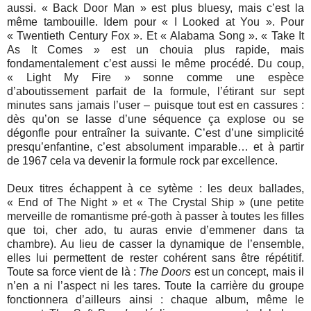
aussi. « Back Door Man » est plus bluesy, mais c’est la
même tambouille. Idem pour « I Looked at You ». Pour
« Twentieth Century Fox ». Et « Alabama Song ». « Take It
As It Comes » est un chouia plus rapide, mais
fondamentalement c’est aussi le même procédé. Du coup,
« Light My Fire » sonne comme une espèce
d’aboutissement parfait de la formule, l’étirant sur sept
minutes sans jamais l’user – puisque tout est en cassures :
dès qu’on se lasse d’une séquence ça explose ou se
dégonfle pour entraîner la suivante. C’est d’une simplicité
presqu’enfantine, c’est absolument imparable… et à partir
de 1967 cela va devenir la formule rock par excellence.
Deux titres échappent à ce sytème : les deux ballades,
« End of The Night » et « The Crystal Ship » (une petite
merveille de romantisme pré-goth à passer à toutes les filles
que toi, cher ado, tu auras envie d’emmener dans ta
chambre). Au lieu de casser la dynamique de l’ensemble,
elles lui permettent de rester cohérent sans être répétitif.
Toute sa force vient de là :
The Doors
est un concept, mais il
n’en a ni l’aspect ni les tares. Toute la carrière du groupe
fonctionnera d’ailleurs ainsi : chaque album, même le