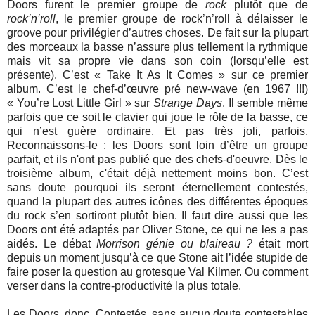
Doors furent le premier groupe de
rock
plutôt que de
rock’n’roll
, le premier groupe de rock’n’roll à délaisser le
groove pour privilégier d’autres choses. De fait sur la plupart
des morceaux la basse n’assure plus tellement la rythmique
mais vit sa propre vie dans son coin (lorsqu’elle est
présente). C’est « Take It As It Comes » sur ce premier
album. C’est le chef-d’œuvre pré new-wave (en 1967 !!!)
« You’re Lost Little Girl » sur
Strange Days
. Il semble même
parfois que ce soit le clavier qui joue le rôle de la basse, ce
qui n’est guère ordinaire. Et pas très joli, parfois.
Reconnaissons-le : les Doors sont loin d’être un groupe
parfait, et ils n'ont pas publié que des chefs-d'oeuvre. Dès le
troisième album, c'était déjà nettement moins bon. C’est
sans doute pourquoi ils seront éternellement contestés,
quand la plupart des autres icônes des différentes époques
du rock s’en sortiront plutôt bien. Il faut dire aussi que les
Doors ont été adaptés par Oliver Stone, ce qui ne les a pas
aidés. Le débat
Morrison génie ou blaireau ?
était mort
depuis un moment jusqu’à ce que Stone ait l’idée stupide de
faire poser la question au grotesque Val Kilmer. Ou comment
verser dans la contre-productivité la plus totale.
Les Doors, donc. Contestés, sans aucun doute contestables