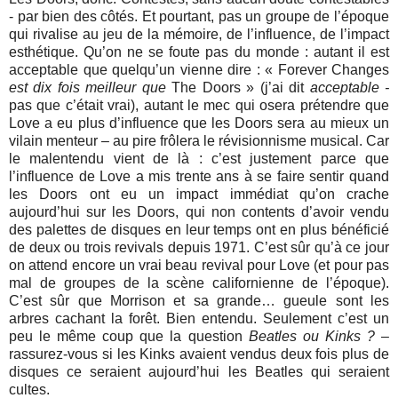
- par bien des côtés. Et pourtant, pas un groupe de l’époque
qui rivalise au jeu de la mémoire, de l’influence, de l’impact
esthétique. Qu’on ne se foute pas du monde : autant il est
acceptable que quelqu’un vienne dire : « Forever Changes
est dix fois meilleur que
The Doors » (j’ai dit
acceptable -
pas que c’était vrai), autant le mec qui osera prétendre que
Love a eu plus d’influence que les Doors sera au mieux un
vilain menteur – au pire frôlera le révisionnisme musical. Car
le malentendu vient de là : c’est justement parce que
l’influence de Love a mis trente ans à se faire sentir quand
les Doors ont eu un impact immédiat qu’on crache
aujourd’hui sur les Doors, qui non contents d’avoir vendu
des palettes de disques en leur temps ont en plus bénéficié
de deux ou trois revivals depuis 1971. C’est sûr qu’à ce jour
on attend encore un vrai beau revival pour Love (et pour pas
mal de groupes de la scène californienne de l’époque).
C’est sûr que Morrison et sa grande… gueule sont les
arbres cachant la forêt. Bien entendu. Seulement c’est un
peu le même coup que la question
Beatles ou Kinks ?
–
rassurez-vous si les Kinks avaient vendus deux fois plus de
disques ce seraient aujourd’hui les Beatles qui seraient
cultes.