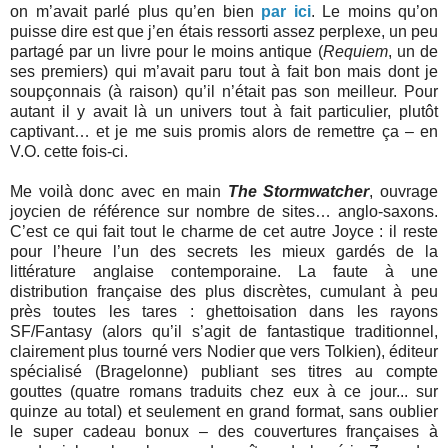
on m’avait parlé plus qu’en bien
par ici
. Le moins qu’on
puisse dire est que j’en étais ressorti assez perplexe, un peu
partagé par un livre pour le moins antique (
Requiem
, un de
ses premiers) qui m’avait paru tout à fait bon mais dont je
soupçonnais (à raison) qu’il n’était pas son meilleur. Pour
autant il y avait là un univers tout à fait particulier, plutôt
captivant… et je me suis promis alors de remettre ça – en
V.O. cette fois-ci.
Me voilà donc avec en main
The Stormwatcher
, ouvrage
joycien de référence sur nombre de sites… anglo-saxons.
C’est ce qui fait tout le charme de cet autre Joyce : il reste
pour l’heure l’un des secrets les mieux gardés de la
littérature anglaise contemporaine. La faute à une
distribution française des plus discrètes, cumulant à peu
près toutes les tares : ghettoisation dans les rayons
SF/Fantasy (alors qu’il s’agit de fantastique traditionnel,
clairement plus tourné vers Nodier que vers Tolkien), éditeur
spécialisé (Bragelonne) publiant ses titres au compte
gouttes (quatre romans traduits chez eux à ce jour... sur
quinze au total) et seulement en grand format, sans oublier
le super cadeau bonux – des couvertures françaises à