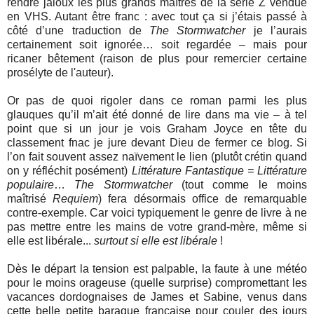
rendre jaloux les plus grands maîtres de la série Z vendue
en VHS. Autant être franc : avec tout ça si j’étais passé à
côté d’une traduction de
The Stormwatcher
je l’aurais
certainement soit ignorée… soit regardée – mais pour
ricaner bêtement (raison de plus pour remercier certaine
prosélyte de l'auteur).
Or pas de quoi rigoler dans ce roman parmi les plus
glauques qu’il m’ait été donné de lire dans ma vie – à tel
point que si un jour je vois Graham Joyce en tête du
classement fnac je jure devant Dieu de fermer ce blog. Si
l’on fait souvent assez naïvement le lien (plutôt crétin quand
on y réfléchit posément)
Littérature Fantastique = Littérature
populaire
…
The Stormwatcher
(tout comme le moins
maîtrisé
Requiem
) fera désormais office de remarquable
contre-exemple. Car voici typiquement le genre de livre à ne
pas mettre entre les mains de votre grand-mère, même si
elle est libérale...
surtout si elle est libérale
!
Dès le départ la tension est palpable, la faute à une météo
pour le moins orageuse (quelle surprise) compromettant les
vacances dordognaises de James et Sabine, venus dans
cette belle petite baraque française pour couler des jours