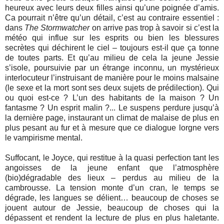
heureux avec leurs deux filles ainsi qu’une poignée d’amis.
Ca pourrait n’être qu’un détail, c’est au contraire essentiel :
dans
The Stormwatcher
on arrive pas trop à savoir si c’est la
météo qui influe sur les esprits ou bien les blessures
secrètes qui déchirent le ciel – toujours est-il que ça tonne
de toutes parts. Et qu’au milieu de cela la jeune Jessie
s’isole, poursuivie par un étrange inconnu, un mystérieux
interlocuteur l’instruisant de manière pour le moins malsaine
(le sexe et la mort sont ses deux sujets de prédilection). Qui
ou quoi est-ce ? L’un des habitants de la maison ? Un
fantasme ? Un esprit malin ?... Le suspens perdure jusqu’à
la dernière page, instaurant un climat de malaise de plus en
plus pesant au fur et à mesure que ce dialogue lorgne vers
le vampirisme mental.
Suffocant, le Joyce, qui restitue à la quasi perfection tant les
angoisses de la jeune enfant que l’atmosphère
(bio)dégradable des lieux – perdus au milieu de la
cambrousse. La tension monte d’un cran, le temps se
dégrade, les langues se délient… beaucoup de choses se
jouent autour de Jessie, beaucoup de choses qui la
dépassent et rendent la lecture de plus en plus haletante.