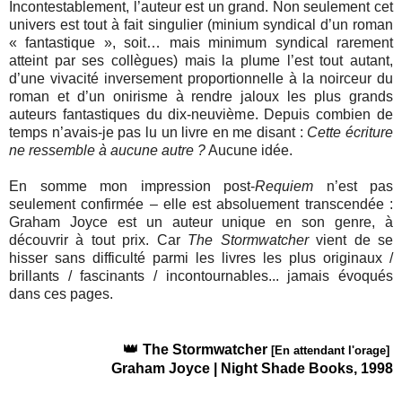
Incontestablement, l’auteur est un grand. Non seulement cet
univers est tout à fait singulier (minium syndical d’un roman
« fantastique », soit… mais minimum syndical rarement
atteint par ses collègues) mais la plume l’est tout autant,
d’une vivacité inversement proportionnelle à la noirceur du
roman et d’un onirisme à rendre jaloux les plus grands
auteurs fantastiques du dix-neuvième. Depuis combien de
temps n’avais-je pas lu un livre en me disant :
Cette écriture
ne ressemble à aucune autre ?
Aucune idée.
En somme mon impression post-
Requiem
n’est pas
seulement confirmée – elle est absoluement transcendée :
Graham Joyce est un auteur unique en son genre, à
découvrir à tout prix. Car
The Stormwatcher
vient de se
hisser sans difficulté parmi les livres les plus originaux /
brillants / fascinants / incontournables... jamais évoqués
dans ces pages.
👑
The Stormwatcher
[En attendant l'orage]
Graham Joyce | Night Shade Books, 1998