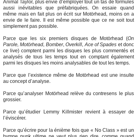
Animal Taylor, plus envie d’employer tout un tas de formules
aussi inévitables que préfabriquées. On essaie quand
même mais en fait plus on écrit sur Motörhead, moins on a
envie de le faire. Il est même possible que ce ne soit tout
simplement pas possible.
Parce que les six premiers disques de Motörhead (
On
Parole, Motörhead
,
Bomber
,
Overkill
,
Ace of Spades
et donc
ce live) comptent parmi les disques les plus commentés et
analysés de tous les temps tout en comptant également
parmi les disques les moins analysables de tout les temps.
Parce que l’existence même de Motörhead est une insulte
au concept d’analyse.
Parce qu’analyser Motörhead relève du contresens le plus
grossier.
Parce qu’étudier Lemmy Killmister revient à essayer de
l’éviscérer.
Parce qu’écrire pour la énième fois que « No Class » est un
hymne punk ultime ne veut plus rien dire, comme quand