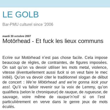
LE GOLB
Bar-PMU culturel since '2006
mardi 30 octobre 2007
Motörhead - Et fuck les lieux communs
Ecrire sur Motörhead n’est pas chose facile. Cela impose
beaucoup de règles, de contraintes, de figures imposées.
On sait qu’on va devoir utiliser les mots metal, violence,
vitesse (éventuellement aussi
fuck
si on veut faire le mec
initié). Qu’on va devoir citer le traditionnel slogan de début
de concert :
We’re Mötörhead and we’re gonna kick your
ass!.
Qu’il va falloir revenir sur la voix de Lemmy, qu’on
qualifiera (selon le chroniqueur) de
rauque
, de
rugueuse
, de
sauvage
, voire même de
rauque’n’roll
si on l’est
particulièrement en verve dans le genre jeux de mots
éculés.