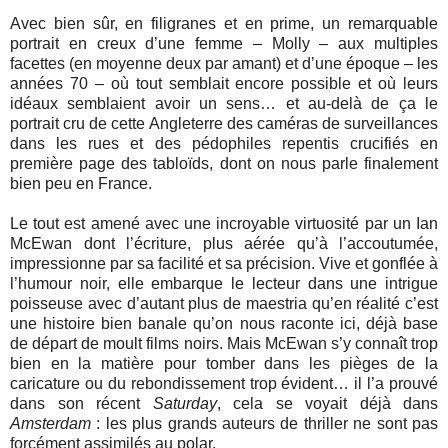
Avec bien sûr, en filigranes et en prime, un remarquable
portrait en creux d’une femme – Molly – aux multiples
facettes (en moyenne deux par amant) et d’une époque – les
années 70 – où tout semblait encore possible et où leurs
idéaux semblaient avoir un sens… et au-delà de ça le
portrait cru de cette Angleterre des caméras de surveillances
dans les rues et des pédophiles repentis crucifiés en
première page des tabloïds, dont on nous parle finalement
bien peu en France.
Le tout est amené avec une incroyable virtuosité par un Ian
McEwan dont l’écriture, plus aérée qu’à l’accoutumée,
impressionne par sa facilité et sa précision. Vive et gonflée à
l’humour noir, elle embarque le lecteur dans une intrigue
poisseuse avec d’autant plus de maestria qu’en réalité c’est
une histoire bien banale qu’on nous raconte ici, déjà base
de départ de moult films noirs. Mais McEwan s’y connaît trop
bien en la matière pour tomber dans les pièges de la
caricature ou du rebondissement trop évident… il l’a prouvé
dans son récent
Saturday
, cela se voyait déjà dans
Amsterdam
: les plus grands auteurs de thriller ne sont pas
forcément assimilés au polar.