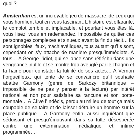
quoi ?
Amsterdam
est un incroyable jeu de massacre, de ceux qui
vous horrifient tout en vous fascinant. L’histoire est effarante,
le complot terrible et implacable, et pourtant vous êtes là,
vous lisez, vous en redemandez. Impossible de quitter ces
personnages complexes et sinueux avant la fin du récit… ils
sont ignobles, faux, machiavéliques, tous autant qu’ils sont,
cependant on s’y attache de manière presqu’immédiate. A
tous… A George l’idiot, qui se lance sans réfléchir dans une
vengeance inutile et se montre trop aveuglé par le chagrin et
la haine pour constater la futilité de ses actes… A Vernon
l’orgueilleux, qui tente de se convaincre qu’il souhaite
abattre Garmony (genre de Sarkozy britannique –
impossible de ne pas y penser à la lecture) par intérêt
national et non pour satisfaire sa rancune et son porte-
monnaie… A Clive l’indécis, perdu au milieu de tout ça mais
coupable de se taire et de laisser détruire un homme sur la
place publique… A Garmony enfin, aussi inquiétant que
séduisant et presqu'émouvant dans sa lutte désespérée
contre une extermination médiatique et intime
programmée…