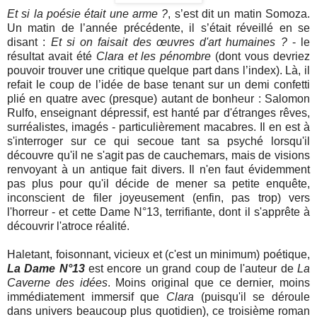
Et si la poésie était une arme ?
, s’est dit un matin Somoza.
Un matin de l’année précédente, il s’était réveillé en se
disant :
Et si on faisait des œuvres d'art humaines ?
- le
résultat avait été
Clara et les pénombre
(dont vous devriez
pouvoir trouver une critique quelque part dans l’index). Là, il
refait le coup de l’idée de base tenant sur un demi confetti
plié en quatre avec (presque) autant de bonheur : Salomon
Rulfo, enseignant dépressif, est hanté par d'étranges rêves,
surréalistes, imagés - particulièrement macabres. Il en est à
s'interroger sur ce qui secoue tant sa psyché lorsqu'il
découvre qu'il ne s'agit pas de cauchemars, mais de visions
renvoyant à un antique fait divers. Il n'en faut évidemment
pas plus pour qu'il décide de mener sa petite enquête,
inconscient de filer joyeusement (enfin, pas trop) vers
l'horreur - et cette Dame N°13, terrifiante, dont il s'apprête à
découvrir l'atroce réalité.
Haletant, foisonnant, vicieux et (c'est un minimum) poétique,
La Dame N°13
est encore un grand coup de l'auteur de
La
Caverne des idées
. Moins original que ce dernier, moins
immédiatement immersif que
Clara
(puisqu'il se déroule
dans univers beaucoup plus quotidien), ce troisième roman