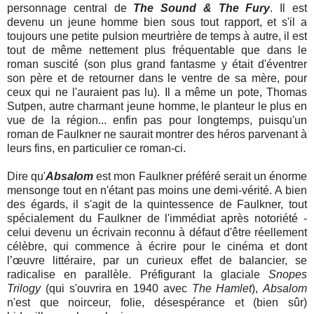
personnage central de
The Sound & The Fury
. Il est
devenu un jeune homme bien sous tout rapport, et s'il a
toujours une petite pulsion meurtrière de temps à autre, il est
tout de même nettement plus fréquentable que dans le
roman suscité (son plus grand fantasme y était d'éventrer
son père et de retourner dans le ventre de sa mère, pour
ceux qui ne l'auraient pas lu). Il a même un pote, Thomas
Sutpen, autre charmant jeune homme, le planteur le plus en
vue de la région... enfin pas pour longtemps, puisqu'un
roman de Faulkner ne saurait montrer des héros parvenant à
leurs fins, en particulier ce roman-ci.
Dire qu'
Absalom
est mon Faulkner préféré serait un énorme
mensonge tout en n'étant pas moins une demi-vérité. A bien
des égards, il s'agit de la quintessence de Faulkner, tout
spécialement du Faulkner de l'immédiat après notoriété -
celui devenu un écrivain reconnu à défaut d'être réellement
célèbre, qui commence à écrire pour le cinéma et dont
l’œuvre littéraire, par un curieux effet de balancier, se
radicalise en parallèle. Préfigurant la glaciale
Snopes
Trilogy
(qui s'ouvrira en 1940 avec
The Hamlet
),
Absalom
n'est que noirceur, folie, désespérance et (bien sûr)