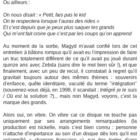
Ou ailleurs :
On nous disait : « Petit, fais pas le kid
On te respectera lorsque t’auras des rides »
Et c’est depuis que je peux plus saquer les grands
Qui m’ont fait croire que c’est par les coups qu’on apprend
Au moment de la sortie, Magyd m'avait confié lors de cet
entretien à bâtons rompus qu'il avait eu l'impression de faire
un truc totalement différent de ce qu'il avait pu joué durant
quinze ans avec Zebda (sans dire le mot bien sûr !), et que
finalement, avec un peu de recul, il constatait à regret qu'il
gravitait toujours autour des mêmes thèmes : souvenirs
d'enfance, quête identitaire, vacuité du terme "intégration"
(souvenez-vous déjà, en 1998, il scandait :
Intégré je le suis
/ Où est la solution ?
)... mais non Magyd, voyons, c'est la
marque des grands.
Alors oui, on vibre. On vibre car ce disque ne touche pas
uniquement par ses arrangements remarquables (la
production est nickelle, mais c'est bien connu : personne
n'attache d'importance au son d'un disque dès lors qu'il est
estampillé « chanson française »), par des textes d'une