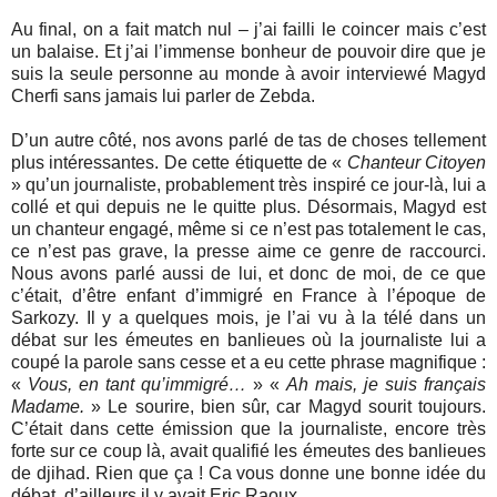
Au final, on a fait match nul – j’ai failli le coincer mais c’est
un balaise. Et j’ai l’immense bonheur de pouvoir dire que je
suis la seule personne au monde à avoir interviewé Magyd
Cherfi sans jamais lui parler de Zebda.
D’un autre côté, nos avons parlé de tas de choses tellement
plus intéressantes. De cette étiquette de «
Chanteur Citoyen
» qu’un journaliste, probablement très inspiré ce jour-là, lui a
collé et qui depuis ne le quitte plus. Désormais, Magyd est
un chanteur engagé, même si ce n’est pas totalement le cas,
ce n’est pas grave, la presse aime ce genre de raccourci.
Nous avons parlé aussi de lui, et donc de moi, de ce que
c’était, d’être enfant d’immigré en France à l’époque de
Sarkozy. Il y a quelques mois, je l’ai vu à la télé dans un
débat sur les émeutes en banlieues où la journaliste lui a
coupé la parole sans cesse et a eu cette phrase magnifique :
«
Vous, en tant qu’immigré…
» «
Ah mais, je suis français
Madame.
» Le sourire, bien sûr, car Magyd sourit toujours.
C’était dans cette émission que la journaliste, encore très
forte sur ce coup là, avait qualifié les émeutes des banlieues
de djihad. Rien que ça ! Ca vous donne une bonne idée du
débat, d’ailleurs il y avait Eric Raoux.