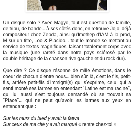
Un disque solo ? Avec Magyd, tout est question de famille,
de tribu, de bande... à ses côtés donc, on retrouve Jojo, déjà
compositeur chez Zebda, ainsi qu'Imothep d'IAM à la prod,
M sur un titre, Loo & Placido... tout le monde se mettant au
service de textes magnifiques, faisant totalement corps avec
la musique (une rareté dans notre pays sclérosé par le
double héritage de la chanson rive gauche et du rock dur).
Que dire ? Ce disque résonne de mille émotions, dans le
coeur de chacun d'entre nous... bien sûr, là, c'est le fils, petit-
fils, arrière petit-fils d'immigré(s) qui s'exprime, celui qui a
senti monté ses larmes en entendant "Latine est ma racine",
qui lui aussi s'est toujours demandé où se trouvait sa
"Place"... qui ne peut qu’avoir les larmes aux yeux en
entendant que :
Sur les murs du bled y avait la fatwa
Sur ceux de ma cité y avait marqué «
rentre chez-toi
»