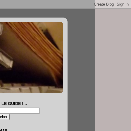
 LE GUIDE !...
OME