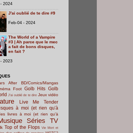
- 2024
J'ai oublié de te dire #9
Feb-04 - 2024
The World of a Vampire
#3 | Ah parce que le mec
a fait de bons disques,
en fait ?
- 2023
QUES
rs After
BD/Comics/Mangas
Golb Hits
Golb
inéma
Foot
orld
Jeux vidéo
J'ai oublié de te dire
rature
Live Me Tender
sques à moi (et rien qu'à
es livres à moi (et rien qu'à
Musique
Séries TV
Top of the Flops
lk
Vie Mort et
WGTC?
ion d'un coiffeur de province