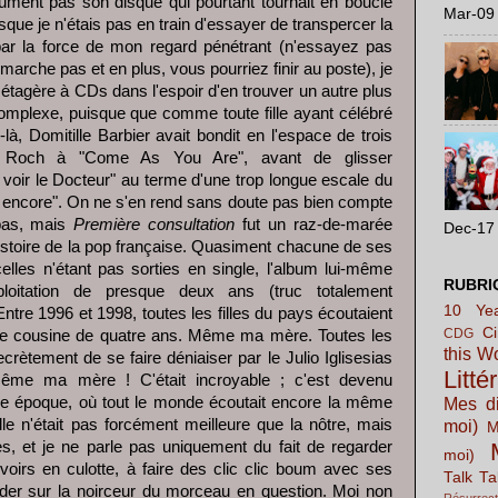
lument pas son disque qui pourtant tournait en boucle
Mar-09 
rsque je n'étais pas en train d'essayer de transpercer la
 par la force de mon regard pénétrant (n'essayez pas
marche pas et en plus, vous pourriez finir au poste), je
étagère à CDs dans l'espoir d'en trouver un autre plus
mplexe, puisque que comme toute fille ayant célébré
là, Domitille Barbier avait bondit en l'espace de trois
n Roch à "Come As You Are", avant de glisser
voir le Docteur" au terme d'une trop longue escale du
 encore". On ne s'en rend sans doute pas bien compte
t pas, mais
Première consultation
fut un raz-de-marée
Dec-17 
istoire de la pop française. Quasiment chacune de ses
lles n'étant pas sorties en single, l'album lui-même
RUBRI
loitation de presque deux ans (truc totalement
10 Yea
Entre 1996 et 1998, toutes les filles du pays écoutaient
C
CDG
 cousine de quatre ans. Même ma mère. Toutes les
this W
crètement de se faire déniaiser par le Julio Iglisesias
Litté
même ma mère ! C'était incroyable ; c'est devenu
utre époque, où tout le monde écoutait encore la même
Mes di
 n'était pas forcément meilleure que la nôtre, mais
moi)
M
es, et je ne parle pas uniquement du fait de regarder
moi)
evoirs en culotte, à faire des clic clic boum avec ses
Talk Ta
arder sur la noirceur du morceau en question. Moi non
Résurrect