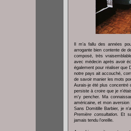
Il m'a fallu des années pou
arrogante bien contente de 
composé, très vraisemblab
avec médecin après avoir éch
également pour réaliser que 
notre pays ait accouché, comm
de savoir manier les mots pou
Aurais-je été plus concentré 
persiste à croire que je n'éta
m'y pencher. Ma connaissanc
américaine, et mon aversion p
Sans Domitille Barbier, je n
Première consultation
. Et s
jamais tendu l'oreille.