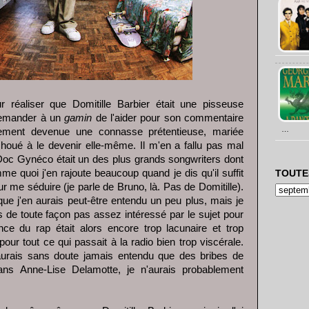
r réaliser que Domitille Barbier était une pisseuse
demander à un
gamin
de l'aider pour son commentaire
…
lement devenue une connasse prétentieuse, mariée
oué à le devenir elle-même. Il m'en a fallu pas mal
Doc Gynéco était un des plus grands songwriters dont
e quoi j'en rajoute beaucoup quand je dis qu'il suffit
TOUTE
r me séduire (je parle de Bruno, là. Pas de Domitille).
que j'en aurais peut-être entendu un peu plus, mais je
is de toute façon pas assez intéressé par le sujet pour
e du rap était alors encore trop lacunaire et trop
our tout ce qui passait à la radio bien trop viscérale.
'aurais sans doute jamais entendu que des bribes de
ans Anne-Lise Delamotte, je n'aurais probablement