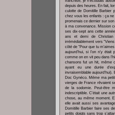
franchise, je n'écoutais abso
depuis des heures. En fait, lo
culotte de Domitille Barbier
chez vous les enfants : ça ne 
promenais ce dernier sur son 
à ma convenance. Mission co
ses dix-sept ans cette année-
ans et demi de Christia
irrémédiablement vers "Viens 
côté de "Pour que tu m'aimes
aujourd'hui, si l'on n'y étai
comme on en vit peu dans l'h
chansons fut un hit, même ce
ayant eu une durée d'exp
invraisemblable aujourd'hui). 
Doc Gynéco. Même ma petite
vierges de France rêvaient se
de la sodomie. Peut-être 
indescriptible. C'était une a
chose, au même moment. Elle
elle avait aussi ses avantag
Domitille Barbier faire ses d
petits doigts sans trop s'att