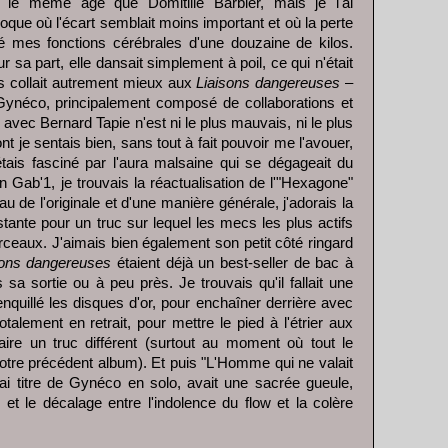
 le même âge que Domitille Barbier, mais je l'ai
oque où l'écart semblait moins important et où la perte
é mes fonctions cérébrales d'une douzaine de kilos.
 sa part, elle dansait simplement à poil, ce qui n'était
s collait autrement mieux aux
Liaisons dangereuses
–
ynéco, principalement composé de collaborations et
i avec Bernard Tapie n'est ni le plus mauvais, ni le plus
t je sentais bien, sans tout à fait pouvoir me l'avouer,
étais fasciné par l'aura malsaine qui se dégageait du
ab'1, je trouvais la réactualisation de l'"Hexagone"
 de l'originale et d'une manière générale, j'adorais la
stante pour un truc sur lequel les mecs les plus actifs
orceaux. J'aimais bien également son petit côté ringard
ons dangereuses
étaient déjà un best-seller de bac à
sa sortie ou à peu près. Je trouvais qu'il fallait une
enquillé les disques d'or, pour enchaîner derrière avec
talement en retrait, pour mettre le pied à l'étrier aux
ire un truc différent (surtout au moment où tout le
tre précédent album). Et puis "L'Homme qui ne valait
rai titre de Gynéco en solo, avait une sacrée gueule,
et le décalage entre l'indolence du flow et la colère