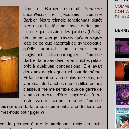
COMME
Domitille Barbier écoutait
Première
CONTA
consultation
et j'écoutais Domitille
DU 👍 
Barbier. Notre triangle fonctionnait plutôt
bien ainsi. La tête ne savait certes pas
DERNI
trop ce que faisaient les jambes (hélas),
de même que je n'avais qu'une vague
idée de ce que racontait ce gynécologue
qu'elle semblait tant aimer, mais
s'agissant d'accompagner Domitille
Barbier faire ses devoirs en culotte, j'étais
prêt à quelques concessions. Elle avait
deux ans de plus que moi, tout de même.
Et facilement un an de plus de seins, de
jambes... de hanches que les filles de ma
classe. Il me me semble que ce genre de
situation mérite d'être appréciée à sa
juste valeur, surtout lorsque Domitille
andiner que de faire son commentaire de lecture sur
mes-nous pour juger ?)
nt le premier à me le pardonner, mais en toute