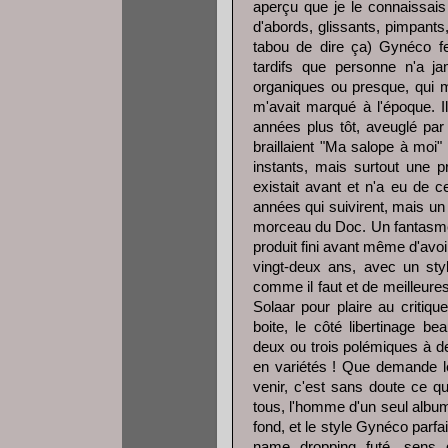
aperçu que je le connaissais
d'abords, glissants, pimpants
tabou de dire ça) Gynéco fe
tardifs que personne n'a ja
organiques ou presque, qui m'
m'avait marqué à l'époque. I
années plus tôt, aveuglé par l
braillaient "Ma salope à moi"
instants, mais surtout une 
existait avant et n'a eu de 
années qui suivirent, mais un
morceau du Doc. Un fantasme 
produit fini avant même d'avoi
vingt-deux ans, avec un styl
comme il faut et de meilleur
Solaar pour plaire au critiqu
boite, le côté libertinage b
deux ou trois polémiques à de
en variétés ! Que demande 
venir, c'est sans doute ce qu
tous, l'homme d'un seul album 
fond, et le style Gynéco parf
name dropping futé, sens