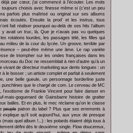
 déjà par cœur, j'ai commencé à l'écouter. Les mots
, toujours choisis avec finesse même si (c'est un peu
ra parfois plus maîtrisé ou original sur ses albums
mais écoutés. Ensuite la prod' et les instrus, tous
ont fait réaliser pourquoi au-delà de ses hits l'album
l y avait un truc, là. Que je n'avais pas vu quelques
es rotations lourdes, les passages télé, les filles qui
 au milieu de la cour du lycée. Un groove, terrible par
présence – peut-être même une âme. Le rap variète
cesse de triompher sur les ondes françaises dans les
 morceau du Doc ne ressemblait à rien d'autre qu'à un
vivant de directeur marketing aux dents longues : un
r à le bosser ; un artiste complet et parfait à seulement
e, une belle gueule, un personnage borderline juste
es punchlines que le chargé de com. Le cerveau de MC
e, l'exotisme de Frankie Vincent pour faire danser en
eauf-mais-goguenard de Gainsbarre histoire de gratter
ux balles. Et en plus, le mec réclame qu'on le classe
le
peuple
patron du label ? Plus que ses errements à
i explique qu'il soit aujourd'hui, aux yeux de presque
(mais quel album !...) : les potards étaient déjà tous à
aitement défini dès le deuxième single. Flow doucereux,
 du jeu de mots piquant... même en démo, sans