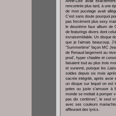
Anne-Lise avait exactement
rencontrée plus tard, à une ép
de mon pucelage avait allég
C'est sans doute pourquoi pour
pas forcément plus sexy mai
le deuxième faux album de G
de featurings divers dont celu
invraisemblable. Un disque don
que je l'aimais beaucoup. J'
"Summertime" façon MC Jean G
de Renaud largement au niveau
prod', hyper chiadée et consi
faisaient tout au plus trois m
et suranné, puisque les
Liais
soldes depuis six mois après 
sacrée intégrité, après avoir 
un disque sur lequel on est to
potes ou juste s'amuser à fa
monde se mettait à pomper vo
pas dix centimes", le seul v
avec ses couleurs mariachis 
affleurant des lyrics.