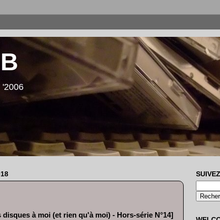
LB
 '2006
18
SUIVEZ
 disques à moi (et rien qu'à moi) - Hors-série N°14]
WELC