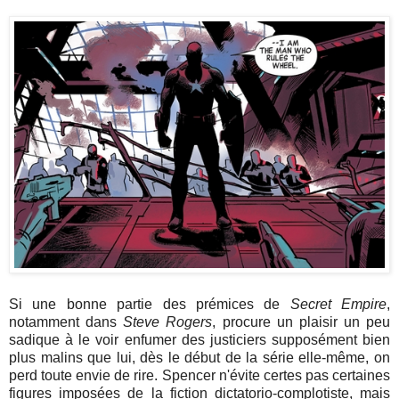
Si une bonne partie des prémices de
Secret Empire
,
notamment dans
Steve Rogers
, procure un plaisir un peu
sadique à le voir enfumer des justiciers supposément bien
plus malins que lui, dès le début de la série elle-même, on
perd toute envie de rire. Spencer n'évite certes pas certaines
figures imposées de la fiction dictatorio-complotiste, mais