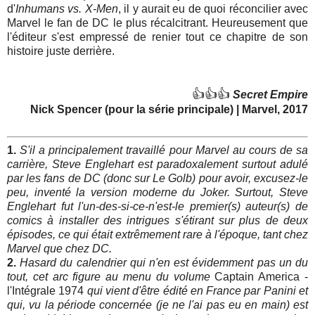
d'
Inhumans vs. X-Men
, il y aurait eu de quoi réconcilier avec
Marvel le fan de DC le plus récalcitrant. Heureusement que
l'éditeur s'est empressé de renier tout ce chapitre de son
histoire juste derrière.
👍👍👍
Secret Empire
Nick Spencer (pour la série principale) | Marvel, 2017
1.
S'il a principalement travaillé pour Marvel au cours de sa
carrière, Steve Englehart est paradoxalement surtout adulé
par les fans de DC (donc sur Le Golb) pour avoir, excusez-le
peu, inventé la version moderne du Joker. Surtout, Steve
Englehart fut l'un-des-si-ce-n'est-le premier(s) auteur(s) de
comics à installer des intrigues s'étirant sur plus de deux
épisodes, ce qui était extrêmement rare à l'époque, tant chez
Marvel que chez DC.
2.
Hasard du calendrier qui n'en est évidemment pas un du
tout, cet arc figure au menu du volume
Captain America -
l'Intégrale 1974
qui vient d'être édité en France par Panini et
qui, vu la période concernée (je ne l'ai pas eu en main) est