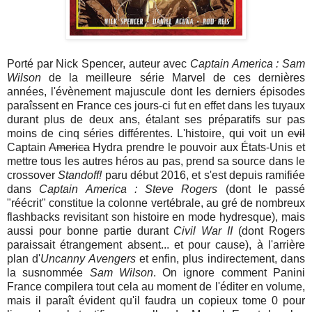
Porté par Nick Spencer, auteur avec
Captain America : Sam
Wilson
de la meilleure série Marvel de ces dernières
années, l'évènement majuscule dont les derniers épisodes
paraîssent en France ces jours-ci fut en effet dans les tuyaux
durant plus de deux ans, étalant ses préparatifs sur pas
moins de cinq séries différentes. L'histoire, qui voit un
evil
Captain
America
Hydra prendre le pouvoir aux États-Unis et
mettre tous les autres héros au pas, prend sa source dans le
crossover
Standoff!
paru début 2016, et s'est depuis ramifiée
dans
Captain America : Steve Rogers
(dont le passé
"réécrit" constitue la colonne vertébrale, au gré de nombreux
flashbacks revisitant son histoire en mode hydresque), mais
aussi pour bonne partie durant
Civil War II
(dont Rogers
paraissait étrangement absent... et pour cause), à l'arrière
plan d'
Uncanny Avengers
et enfin, plus indirectement, dans
la susnommée
Sam Wilson
. On ignore comment Panini
France compilera tout cela au moment de l'éditer en volume,
mais il paraît évident qu'il faudra un copieux tome 0 pour