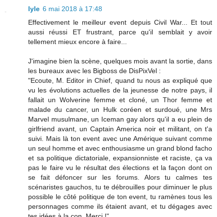
lyle
6 mai 2018 à 17:48
Effectivement le meilleur event depuis Civil War... Et tout
aussi réussi ET frustrant, parce qu'il semblait y avoir
tellement mieux encore à faire...
J'imagine bien la scène, quelques mois avant la sortie, dans
les bureaux avec les Bigboss de DisPixVel :
"Ecoute, M. Editor in Chief, quand tu nous as expliqué que
vu les évolutions actuelles de la jeunesse de notre pays, il
fallait un Wolverine femme et cloné, un Thor femme et
malade du cancer, un Hulk coréen et surdoué, une Mrs
Marvel musulmane, un Iceman gay alors qu'il a eu plein de
girlfriend avant, un Captain America noir et militant, on t'a
suivi. Mais là ton event avec une Amérique suivant comme
un seul homme et avec enthousiasme un grand blond facho
et sa politique dictatoriale, expansionniste et raciste, ça va
pas le faire vu le résultat des élections et la façon dont on
se fait défoncer sur les forums. Alors tu calmes tes
scénaristes gauchos, tu te débrouilles pour diminuer le plus
possible le côté politique de ton event, tu ramènes tous les
personnages comme ils étaient avant, et tu dégages avec
tes idées à la con. Merci !"