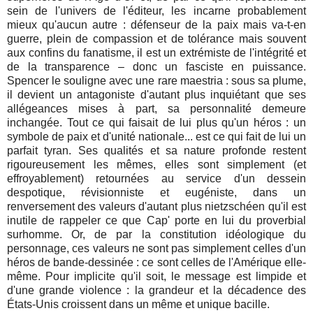
sein de l'univers de l'éditeur, les incarne probablement
mieux qu'aucun autre : défenseur de la paix mais va-t-en
guerre, plein de compassion et de tolérance mais souvent
aux confins du fanatisme, il est un extrémiste de l'intégrité et
de la transparence – donc un fasciste en puissance.
Spencer le souligne avec une rare maestria : sous sa plume,
il devient un antagoniste d'autant plus inquiétant que ses
allégeances mises à part, sa personnalité demeure
inchangée. Tout ce qui faisait de lui plus qu'un héros : un
symbole de paix et d'unité nationale... est ce qui fait de lui un
parfait tyran. Ses qualités et sa nature profonde restent
rigoureusement les mêmes, elles sont simplement (et
effroyablement) retournées au service d'un dessein
despotique, révisionniste et eugéniste, dans un
renversement des valeurs d'autant plus nietzschéen qu'il est
inutile de rappeler ce que Cap' porte en lui du proverbial
surhomme. Or, de par la constitution idéologique du
personnage, ces valeurs ne sont pas simplement celles d'un
héros de bande-dessinée : ce sont celles de l'Amérique elle-
même. Pour implicite qu'il soit, le message est limpide et
d'une grande violence : la grandeur et la décadence des
États-Unis croissent dans un même et unique bacille.