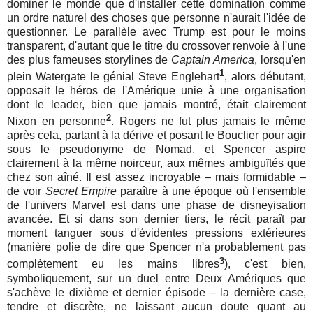
dominer le monde que d'installer cette domination comme
un ordre naturel des choses que personne n'aurait l'idée de
questionner. Le parallèle avec Trump est pour le moins
transparent, d'autant que le titre du crossover renvoie à l'une
des plus fameuses storylines de
Captain America
, lorsqu'en
1
plein Watergate le génial Steve Englehart
, alors débutant,
opposait le héros de l'Amérique unie à une organisation
dont le leader, bien que jamais montré, était clairement
2
Nixon en personne
. Rogers ne fut plus jamais le même
après cela, partant à la dérive et posant le Bouclier pour agir
sous le pseudonyme de Nomad, et Spencer aspire
clairement à la même noirceur, aux mêmes ambiguïtés que
chez son aîné. Il est assez incroyable – mais formidable –
de voir
Secret Empire
paraître à une époque où l'ensemble
de l'univers Marvel est dans une phase de disneyisation
avancée. Et si dans son dernier tiers, le récit paraît par
moment tanguer sous d'évidentes pressions extérieures
(manière polie de dire que Spencer n'a probablement pas
3
complètement eu les mains libres
), c'est bien,
symboliquement, sur un duel entre Deux Amériques que
s'achève le dixième et dernier épisode – la dernière case,
tendre et discrète, ne laissant aucun doute quant au