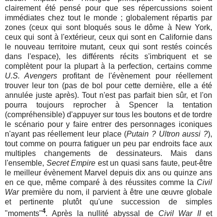
clairement été pensé pour que ses répercussions soient
immédiates chez tout le monde ; globalement répartis par
zones (ceux qui sont bloqués sous le dôme à New York,
ceux qui sont à l'extérieur, ceux qui sont en Californie dans
le nouveau territoire mutant, ceux qui sont restés coincés
dans l'espace), les différents récits s'imbriquent et se
complètent pour la plupart à la perfection, certains comme
U.S. Avengers
profitant de l'évènement pour réellement
trouver leur ton (pas de bol pour cette dernière, elle a été
annulée juste après). Tout n'est pas parfait bien sûr, et l'on
pourra toujours reprocher à Spencer la tentation
(compréhensible) d'appuyer sur tous les boutons et de tordre
le scénario pour y faire entrer des personnages iconiques
n'ayant pas réellement leur place (
Putain ? Ultron aussi ?
),
tout comme on pourra fatiguer un peu par endroits face aux
multiples changements de dessinateurs. Mais dans
l'ensemble,
Secret Empire
est un quasi sans faute, peut-être
le meilleur évènement Marvel depuis dix ans ou quinze ans
en ce que, même comparé à des réussites comme la
Civil
War
première du nom, il parvient à être une œuvre globale
et pertinente plutôt qu'une succession de simples
4
"moments"
. Après la nullité abyssal de
Civil War II
et