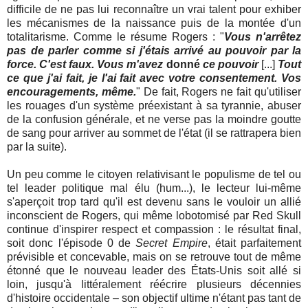
difficile de ne pas lui reconnaître un vrai talent pour exhiber
les mécanismes de la naissance puis de la montée d'un
totalitarisme. Comme le résume Rogers : "
Vous n'arrêtez
pas de parler comme si j'étais arrivé au pouvoir par la
force. C'est faux. Vous m'avez
donné
ce pouvoir
[...]
Tout
ce que j'ai fait, je l'ai fait avec votre consentement. Vos
encouragements, même.
" De fait, Rogers ne fait qu'utiliser
les rouages d'un système préexistant à sa tyrannie, abuser
de la confusion générale, et ne verse pas la moindre goutte
de sang pour arriver au sommet de l'état (il se rattrapera bien
par la suite).
Un peu comme le citoyen relativisant le populisme de tel ou
tel leader politique mal élu (hum...), le lecteur lui-même
s'aperçoit trop tard qu'il est devenu sans le vouloir un allié
inconscient de Rogers, qui même lobotomisé par Red Skull
continue d'inspirer respect et compassion : le résultat final,
soit donc l'épisode 0 de
Secret Empire
, était parfaitement
prévisible et concevable, mais on se retrouve tout de même
étonné que le nouveau leader des États-Unis soit allé si
loin, jusqu'à littéralement réécrire plusieurs décennies
d'histoire occidentale – son objectif ultime n'étant pas tant de