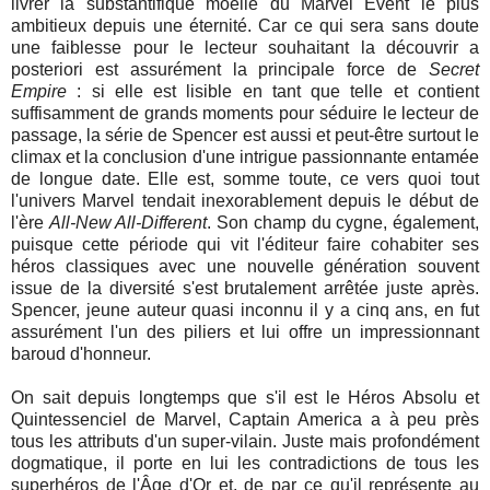
livrer la substantifique moelle du Marvel Event le plus
ambitieux depuis une éternité. Car ce qui sera sans doute
une faiblesse pour le lecteur souhaitant la découvrir a
posteriori est assurément la principale force de
Secret
Empire
: si elle est lisible en tant que telle et contient
suffisamment de grands moments pour séduire le lecteur de
passage, la série de Spencer est aussi et peut-être surtout le
climax et la conclusion d'une intrigue passionnante entamée
de longue date. Elle est, somme toute, ce vers quoi tout
l'univers Marvel tendait inexorablement depuis le début de
l'ère
All-New All-Different
. Son champ du cygne, également,
puisque cette période qui vit l'éditeur faire cohabiter ses
héros classiques avec une nouvelle génération souvent
issue de la diversité s'est brutalement arrêtée juste après.
Spencer, jeune auteur quasi inconnu il y a cinq ans, en fut
assurément l'un des piliers et lui offre un impressionnant
baroud d'honneur.
On sait depuis longtemps que s'il est le Héros Absolu et
Quintessenciel de Marvel, Captain America a à peu près
tous les attributs d'un super-vilain. Juste mais profondément
dogmatique, il porte en lui les contradictions de tous les
superhéros de l'Âge d'Or et, de
par ce qu'il représente au