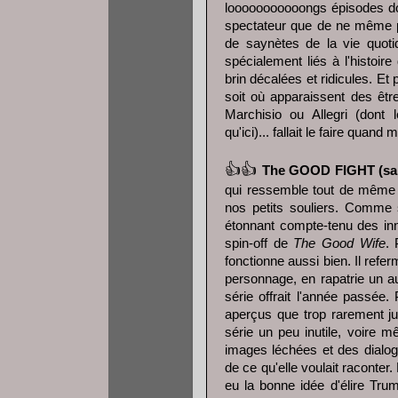
looooooooooongs épisodes don
spectateur que de ne même p
de saynètes de la vie quot
spécialement liés à l'histoir
brin décalées et ridicules. Et
soit où apparaissent des êtr
Marchisio ou Allegri (dont l
qu'ici)... fallait le faire quand
👍
👍
The GOOD FIGHT (sai
qui ressemble tout de même b
nos petits souliers. Comme s
étonnant compte-tenu des inn
spin-off de
The Good Wife
. 
fonctionne aussi bien. Il refer
personnage, en rapatrie un au
série offrait l'année passée. 
aperçus que trop rarement ju
série un peu inutile, voire
images léchées et des dialo
de ce qu'elle voulait raconte
eu la bonne idée d'élire Trum