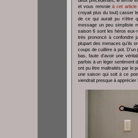
deux précédentes, le terme es
et vous renvoie
à cet article
croyait plus du tout) casser le
de ce qui aurait pu n'être
message un peu simpliste ma
saison 6 sont les héros eux
très prononcé à confondre ju
plupart des menaces qu'ils on
coups de cuillère à pot. D'un 
bas, faute d'avoir une vérita
parfois à un léger sentiment d
ont pu être maltraités par le
une saison qui soit à ce po
viendrait presque à apprécier F