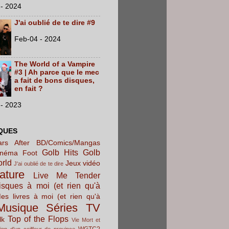
- 2024
J'ai oublié de te dire #9
Feb-04 - 2024
The World of a Vampire
#3 | Ah parce que le mec
a fait de bons disques,
en fait ?
- 2023
QUES
rs After
BD/Comics/Mangas
Golb Hits
Golb
inéma
Foot
orld
Jeux vidéo
J'ai oublié de te dire
rature
Live Me Tender
sques à moi (et rien qu'à
es livres à moi (et rien qu'à
Musique
Séries TV
Top of the Flops
lk
Vie Mort et
WGTC?
ion d'un coiffeur de province