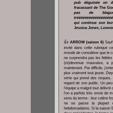
pub déguisée en do
fracassant de
The Goo
pas de blagu
trèèèèèèèèèèèèèèèèèè
qui continue son 
Jessica Jones, Loves
👍
ARROW (saison 6)
Sauf
invité dans cette rubrique ce
monde de considérer que le c
ne surprendra pas les fidèles
(re)devenue mauvaise, a pr
maintenant. Par difficile, j'en
plus vraiment tout jeune. De
série qui prend des risques
regard de son public. Un peu a
l'équipe a malgré tout délivr
l'on a parfois très envie de 
sens du terme : leur colère fr
ne se passe la plupart 
hebdomadaires. Si la saison 5