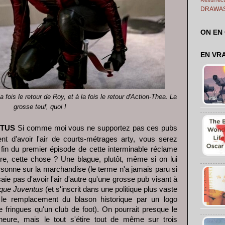
DRAWA
ON EN
EN VR
a fois le retour de Roy, et à la fois le retour d'Action-Thea. La
grosse teuf, quoi !
NTUS
Si comme moi vous ne supportez pas ces pubs
t d'avoir l'air de courts-métrages arty, vous serez
fin du premier épisode de cette interminable réclame
e, cette chose ? Une blague, plutôt, même si on lui
sonne sur la marchandise (le terme n'a jamais paru si
aie pas d'avoir l'air d'autre qu'une grosse pub visant à
que Juventus
(et s'inscrit dans une politique plus vaste
 le remplacement du blason historique par un logo
fringues qu'un club de foot). On pourrait presque le
-heure, mais le tout s'étire tout de même sur trois