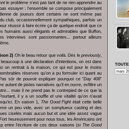
t le problème n'est pas tant de ne rien apprendre au
as essayer : l'ensemble se compose principalement
idienne de joueurs dont certains ne sont même pas
e du club, occasionnellement sympathiques, parfois un
 pour réussir à faire écrire ça de quelque endroit que ce
es humains aussi élégants et admirables que Buffon,
es interviews sont passionnantes... partout ailleurs
 même.
son 2)
Oh le beau retour que voilà. Dès le
previously
,
eaucoup à une déclaration d'intentions, on est dans
TOUTE
i on rentrait à la maison, ce qui est pour le moins
ombrables réserves qu'on a pu formuler ici quant au
Pas sûr de pouvoir expliquer pourquoi ce "
Day 408
"
me autant de pistes narratives qu'il en ouvre, exfiltre un
tre... mais il ne prend pas le contrepied de ce que la
Pourtant, il y a un souffle et une vitalité qu'on n'avait
squ'ici. En saison 1,
The Good Fight
était cette belle
 même un peu vide, avec un somptueux casting et des
gues ciselés mais aucun but et une idée assez vague
r. Fort heureusement pour nous tous, les Américains ont
p entre l'écriture de ces deux saisons (si
The Good