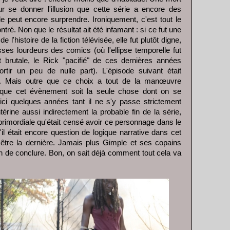
r se donner l'illusion que cette série a encore des
le peut encore surprendre. Ironiquement, c'est tout le
ntré. Non que le résultat ait été infamant : si ce fut une
l'histoire de la fiction télévisée, elle fut plutôt digne,
ses lourdeurs des comics (où l'ellipse temporelle fut
 brutale, le Rick "pacifié" de ces dernières années
tir un peu de nulle part). L'épisode suivant était
e. Mais outre que ce choix a tout de la manœuvre
 que cet évènement soit la seule chose dont on se
ici quelques années tant il ne s'y passe strictement
érine aussi indirectement la probable fin de la série,
rimordiale qu'était censé avoir ce personnage dans le
'il était encore question de logique narrative dans cet
t être la dernière. Jamais plus Gimple et ses copains
n de conclure. Bon, on sait déjà comment tout cela va