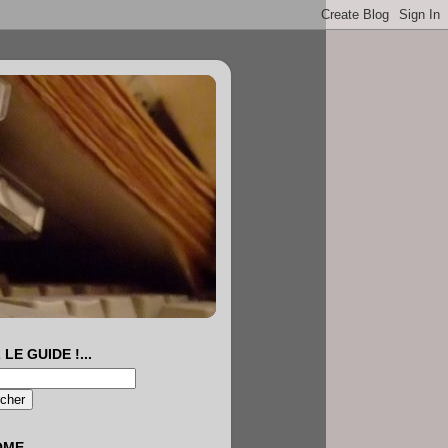
 LE GUIDE !...
OME