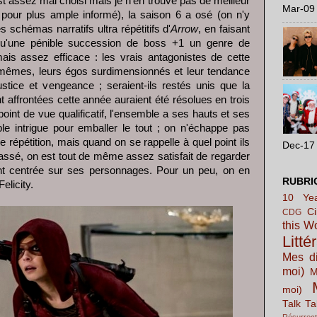
t assez mal choisi mais je n'en trouve pas de meilleur
Mar-09 
pour plus ample informé), la saison 6 a osé (on n'y
s schémas narratifs ultra répétitifs d'
Arrow
, en faisant
 qu'une pénible succession de boss +1 un genre de
is assez efficace : les vrais antagonistes de cette
-mêmes, leurs égos surdimensionnés et leur tendance
stice et vengeance ; seraient-ils restés unis que la
t affrontées cette année auraient été résolues en trois
point de vue qualificatif, l'ensemble a ses hauts et ses
ble intrigue pour emballer le tout ; on n'échappe pas
e répétition, mais quand on se rappelle à quel point ils
Dec-17 
 passé, on est tout de même assez satisfait de regarder
int centrée sur ses personnages. Pour un peu, on en
RUBRI
elicity.
10 Yea
C
CDG
this W
Litté
Mes di
moi)
M
moi)
Talk Ta
Résurrect