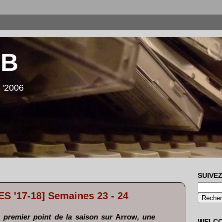
LB
 '2006
SUIVEZ
 '17-18] Semaines 23 - 24
 premier point de la saison sur
Arrow
, une
WELC