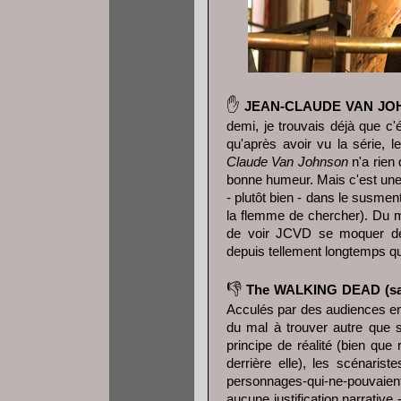
✋
JEAN-CLAUDE VAN J
demi, je trouvais déjà que c'é
qu'après avoir vu la série,
Claude Van Johnson
n'a rien 
bonne humeur. Mais c'est une sé
- plutôt bien - dans le susmenti
la flemme de chercher). Du m
de voir JCVD se moquer de 
depuis tellement longtemps q
👎
The WALKING DEAD (sa
Acculés par des audiences en
du mal à trouver autre que s
principe de réalité (bien que
derrière elle), les scénaris
personnages-qui-ne-pouvaient
aucune justification narrative