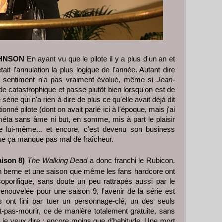
OHNSON
En ayant vu que le pilote il y a plus d'un an et
tait l'annulation la plus logique de l'année. Autant dire
 le sentiment n'a pas vraiment évolué, même si
Jean-
de catastrophique et passe plutôt bien lorsqu'on est de
rie qui n'a rien à dire de plus ce qu'elle avait déjà dit
onné pilote (dont on avait parlé ici à l'époque, mais j'ai
éta sans âme ni but, en somme, mis à part le plaisir
lui-même... et encore, c'est devenu son business
ue ça manque pas mal de fraîcheur.
ison 8)
The Walking Dead
a donc franchi le Rubicon.
 berne et une saison que même les fans hardcore ont
oporifique, sans doute un peu rattrapés aussi par le
 renouvelée pour une saison 9, l'avenir de la série est
tes ont fini par tuer un personnage-clé, un des seuls
-pas-mourir, ce de manière totalement gratuite, sans
 - je veux dire : encore moins que d'habitude. Une mort