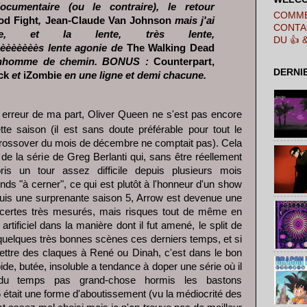
cumentaire (ou le contraire), le retour
COMME
d Fight
,
Jean-Claude Van Johnson
mais j'ai
CONTA
e, et la lente, très lente,
DU 👍 
èèèèèèès lente agonie de
The Walking Dead
bonhomme de chemin. BONUS :
Counterpart,
DERNI
ick
et
iZombie
en une ligne et demi chacune.
 erreur de ma part, Oliver Queen ne s'est pas encore
tte saison (il est sans doute préférable pour tout le
rossover du mois de décembre ne comptait pas). Cela
 de la série de Greg Berlanti qui, sans être réellement
is un tour assez difficile depuis plusieurs mois
tends "à cerner", ce qui est plutôt à l'honneur d'un show
puis une surprenante saison 5, Arrow est devenue une
, certes très mesurés, mais risques tout de même en
rtificiel dans la manière dont il fut amené, le split de
é quelques très bonnes scènes ces derniers temps, et si
mettre des claques à René ou Dinah, c'est dans le bon
oide, butée, insoluble a tendance à doper une série où il
du temps pas grand-chose hormis les bastons
 était une forme d'aboutissement (vu la médiocrité des