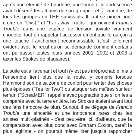
après une éternité de bouderie, une forme d'incandescence
ayant déserté les albums de son groupe - et, à vrai dire, de
tous les groupes en THE survivants. Il faut se pincer pour
croire en "DvsL" et "Far away Truths", qui ouvrent
Francis
Trouble
dans une espèce de tension joviale vraiment
chouette, tout en rappelant accessoirement que le garçon a
une touche franchement reconnaissable (c'est tellement
évident avec le recul qu'on se demande comment certains
ont pu passer toutes leurs années 2001, 2002 et 2003 à
taxer les Strokes de plagiaires).
La suite est à l'avenant et tout n'y est pas irréprochable, mais
l'ensemble tient plus que la route, y compris lorsque
Hammond sort de sa zone de confort pour tenter des choses
plus épiques ("Tea for Two") ou attaquer ses maîtres sur leur
terrain ("ScreaMER" rappelle avec pugnacité que si on les a
comparés avec la terre entière, les Strokes étaient avant tout
des fans hardcore de blur). Surtout, il se dégage de
Francis
Trouble
une sincérité et une innocence rares chez les
artistes multi-platinés - c'est peut-être ici, d'ailleurs, que la
comparaison avec blur, donc avec Graham Coxon, paraît la
plus légitime - on pourrait même tirer jusqu'à rapprocher