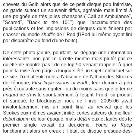
chevets du Golb alors que de ce petit disque pop intimiste,
on garde surtout un souvenir diffus, agréable mais limité à
une poignée de très jolies chansons ("Call an Ambulance",
"Scared", "Back to the 101") que l'accumulation des
publications et les implosions de disques durs finirent par
chasser du mode
shuffle
de l'iPod (l'iPod lui-même ayant fini
par disparaître au fond d'une boite).
De cette photo jaunie, pourtant, se dégage une information
intéressante, non par ce qu'elle montre mais plutôt par ce
qu'elle ne montre pas : de ce top 50 venant rappeler à quel
point la mise à en page a toujours été un sujet conflictuel sur
ce site, l’œil attentif notera l'absence de l'album des Strokes
de l'époque,
First Impressions of Earth
, leur dernier à peu
près écoutable sans rigoler - ou du moins sans que le terme
ringard
ne s'invite spontanément à l'esprit. Froid, surproduit
et surjoué, le blockbuster rock de l'hiver 2005-06 avait
involontairement mis un point final au revival que les
Strokes eux-mêmes avaient initié, certes auteurs du meilleur
debut album
de leur époque, mais déjà vieux et fanés dès le
premier single extrait du deuxième.
Yours to Keep
fonctionnait alors en creux ; il était ce disque presque-des-