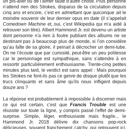
un pis-aller ou de l'aimer faute d'autre chose. Plus personne
n'attend rien des Strokes, disparus de la circulation depuis
cinq ans et encore, c'est en admettant que quiconque ait le
moindre souvenir de leur dernier opus en date (il s’appelait
Comedown Machine
et, oui, c'est Wikipedia qui m'a aidé à
retrouver son titre). Albert Hammond Jr. est devenu un artiste
dont personne n'a rien à foutre publiant des albums ne se
destinant pas à beaucoup plus de monde, si l'on considère
qu'au faîte de sa gloire, il peinait à décrocher un demi-tube.
On ne l'écoute que par curiosité, peut-être un peu politesse
car le personnage est sympathique, sans s'attendre à en
ressortir particulièrement enthousiasme. Trente-cinq petites
minutes plus tard, le verdict est sans appel : Mais pourquoi
les Strokes ne font-ils pas ce genre de disque plutôt que les
trucs clinquants et sans âme qu'ils nous infligent depuis
douze ans ?
La réponse est probablement à impossible à discerner mais
ce qui est certain, c'est que
Francis Trouble
est une
réussite sur toute la ligne, y compris passé l'effet de demi-
surprise. Simple, léger, enthousiaste mais fragile... le
Hammond Jr. 2018 délivre dix chansons pop-rock
délicieuses, souvent franchement catchy, qui retrouvent ici,