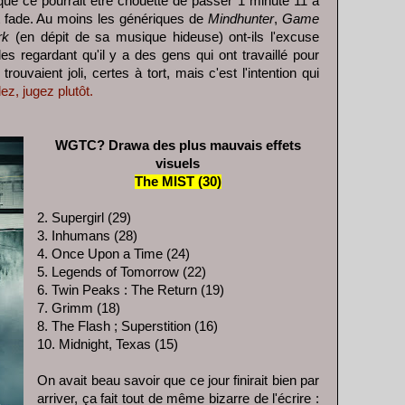
que ce pourrait être chouette de passer 1 minute 11 à
et fade. Au moins les génériques de
Mindhunter
,
Game
rk
(en dépit de sa musique hideuse) ont-ils l'excuse
les regardant qu'il y a des gens qui ont travaillé pour
rouvaient joli, certes à tort, mais c'est l'intention qui
lez, jugez plutôt.
WGTC? Drawa des plus mauvais effets
visuels
The MIST (30)
2. Supergirl (29)
3. Inhumans (28)
4. Once Upon a Time (24)
5. Legends of Tomorrow (22)
6. Twin Peaks : The Return (19)
7. Grimm (18)
8. The Flash ; Superstition (16)
10. Midnight, Texas (15)
On avait beau savoir que ce jour finirait bien par
arriver, ça fait tout de même bizarre de l'écrire :