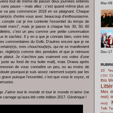
e viens tout de même de passer deux journées entières
Mar-09 
nt sans pause – mais allez : c'est quand même plus un
n ne va pas commencer 2018 en se plaignant. Chaque
tain(e)s d'entre vous avec beaucoup d'enthousiasme.
compte car je me contente l'essentiel du temps de
n noté merci", mais je passe à chaque fois 30, 50, 60
lletins, c'est un peu comme une petite conversation
le sachiez. Il y en a que je connais bien, voire très
 les commentaires du Golb. D'autres encore que je ne
certain(e)s, mes chouchou(te)s, qui ne se manifestent
an, réglé(e)s comme des pendules et que je retrouve
Dec-17 
 plaisir. Je n'archive pas vraiment vos votes d'une
ent juste au fond de ma boite mail), mais Drawa après
RUBRI
impression de vous connaître un peu, ou au moins de
10 Yea
doute pourquoi je suis assez rarement surpris par les
C
CDG
ès grave puisque l'essentiel, c'est que vous le soyez, et
this W
 amusiez.
Litté
Mes di
age
J'aime tout le monde et tout le monde m'aime
(ne
moi)
e carnage qu'aura été cette édition 2017. Générique !
M
moi)
Talk Ta
Résurrect