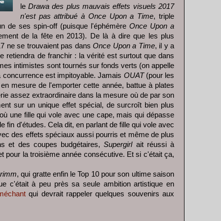
le
Drawa des plus mauvais effets visuels 2017
n'est pas attribué à Once Upon a Time
, triple
un de ses spin-off (puisque l'éphémère
Once Upon a
ement de la fête en 2013). De là à dire que les plus
17 ne se trouvaient pas dans
Once Upon a Time
, il y a
retiendra de franchir : la vérité est surtout que dans
s intimistes sont tournés sur fonds verts (on appelle
la concurrence est impitoyable. Jamais
OUAT
(pour les
 en mesure de l'emporter cette année, battue à plates
érie assez extraordinaire dans la mesure où de par son
ent sur un unique effet spécial, de surcroît bien plus
n où une fille qui vole avec une cape, mais qui dépasse
de fin d'études. Cela dit, en parlant de fille qui vole avec
avec des effets spéciaux aussi pourris et même de plus
ans et des coupes budgétaires,
Supergirl
ait réussi à
et pour la troisième année consécutive. Et si c'était ça,
rimm
, qui gratte enfin le Top 10 pour son ultime saison
que c'était à peu près sa seule ambition artistique en
 méchant
qui devrait rappeler quelques souvenirs aux