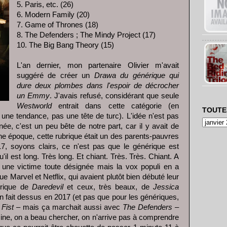
5. Paris, etc. (26)
6. Modern Family (20)
7. Game of Thrones (18)
8. The Defenders ; The Mindy Project (17)
10. The Big Bang Theory (15)
L'an dernier, mon partenaire Olivier m'avait
suggéré de créer un
Drawa du générique qui
dure deux plombes dans l'espoir de décrocher
un Emmy
. J'avais refusé, considérant que seule
Westworld
entrait dans cette catégorie (en
TOUTE
une tendance, pas une tête de turc). L'idée n'est pas
née, c'est un peu bête de notre part, car il y avait de
ne époque, cette rubrique était un des parents-pauvres
, soyons clairs, ce n'est pas que le générique est
u'il est long. Très long. Et chiant. Très. Très. Chiant. A
 une victime toute désignée mais la vox populi en a
ue Marvel et Netflix, qui avaient plutôt bien débuté leur
rique de
Daredevil
et ceux, très beaux, de
Jessica
ien fait dessus en 2017 (et pas que pour les génériques,
 Fist
– mais ça marchait aussi avec
The Defenders
–
ine, on a beau chercher, on n'arrive pas à comprendre