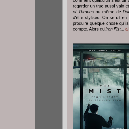
comment quelqu'un s'est dit 
regarder un truc aussi vain 
of Thrones
ou même de
Da
d'être stylisés. On se dit en 
produire quelque chose qu'ils t
compte. Alors qu'
Iron Fist
...
al