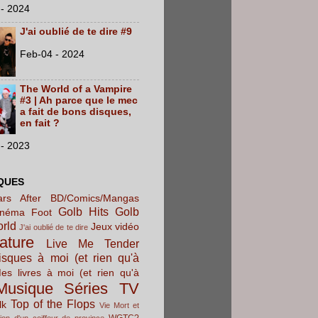
- 2024
J'ai oublié de te dire #9
Feb-04 - 2024
The World of a Vampire
#3 | Ah parce que le mec
a fait de bons disques,
en fait ?
- 2023
QUES
rs After
BD/Comics/Mangas
Golb Hits
Golb
inéma
Foot
orld
Jeux vidéo
J'ai oublié de te dire
rature
Live Me Tender
sques à moi (et rien qu'à
es livres à moi (et rien qu'à
Musique
Séries TV
Top of the Flops
lk
Vie Mort et
WGTC?
ion d'un coiffeur de province