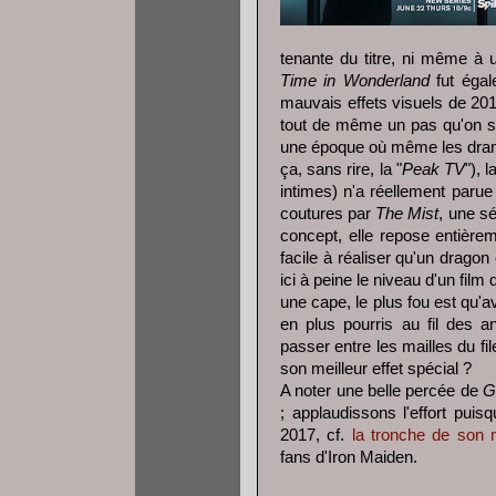
tenante du titre, ni même à 
Time in Wonderland
fut égal
mauvais effets visuels de 20
tout de même un pas qu'on se 
une époque où même les drame
ça, sans rire, la "
Peak TV
"), 
intimes) n'a réellement parue
coutures par
The Mist
, une s
concept, elle repose entièrem
facile à réaliser qu'un drago
ici à peine le niveau d'un film 
une cape, le plus fou est qu'
en plus pourris au fil des 
passer entre les mailles du fil
son meilleur effet spécial ?
A noter une belle percée de
G
; applaudissons l'effort puis
2017, cf.
la tronche de son
fans d'Iron Maiden.