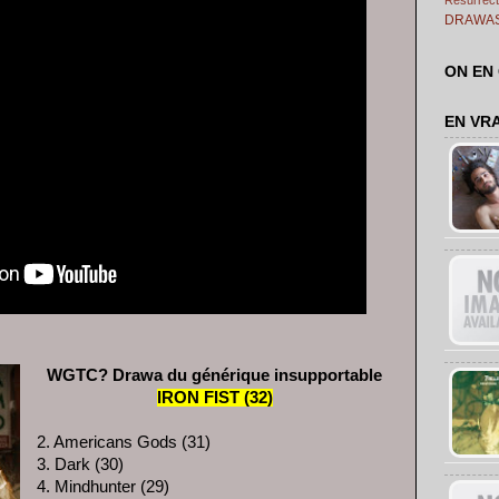
DRAWA
ON EN
EN VR
WGTC? Drawa du générique insupportable
IRON FIST (32)
2. Americans Gods (31)
3. Dark (30)
4. Mindhunter (29)