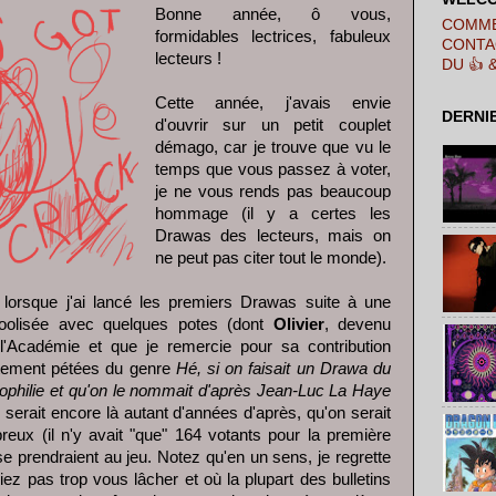
Bonne année, ô vous,
COMME
formidables lectrices, fabuleux
CONTA
lecteurs !
DU 👍 
Cette année, j'avais envie
DERNI
d'ouvrir sur un petit couplet
démago, car je trouve que vu le
temps que vous passez à voter,
je ne vous rends pas beaucoup
hommage (il y a certes les
Drawas des lecteurs, mais on
ne peut pas citer tout le monde).
 lorsque j'ai lancé les premiers Drawas suite à une
oolisée avec quelques potes (dont
Olivier
, devenu
'Académie et que je remercie pour sa contribution
ètement pétées du genre
Hé, si on faisait un Drawa du
dophilie et qu'on le nommait d'après Jean-Luc La Haye
 serait encore là autant d'années d'après, qu'on serait
eux (il n'y avait "que" 164 votants pour la première
se prendraient au jeu. Notez qu'en un sens, je regrette
ez pas trop vous lâcher et où la plupart des bulletins