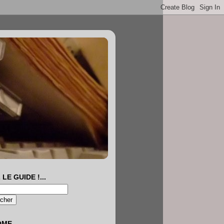
 LE GUIDE !...
OME