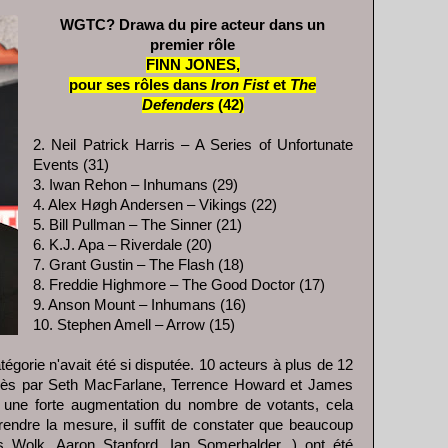
WGTC? Drawa du pire acteur dans un
premier rôle
FINN JONES,
pour ses rôles dans
Iron Fist
et
The
Defenders
(42)
2. Neil Patrick Harris – A Series of Unfortunate
Events (31)
3. Iwan Rehon – Inhumans (29)
4. Alex Høgh Andersen – Vikings (22)
5. Bill Pullman – The Sinner (21)
6. K.J. Apa – Riverdale (20)
7. Grant Gustin – The Flash (18)
8. Freddie Highmore – The Good Doctor (17)
9. Anson Mount – Inhumans (16)
10. Stephen Amell – Arrow (15)
égorie n'avait été si disputée. 10 acteurs à plus de 12
 près par Seth MacFarlane, Terrence Howard et James
ne forte augmentation du nombre de votants, cela
rendre la mesure, il suffit de constater que beaucoup
 Wolk, Aaron Stanford, Ian Somerhalder...) ont été