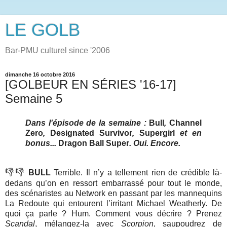
LE GOLB
Bar-PMU culturel since '2006
dimanche 16 octobre 2016
[GOLBEUR EN SÉRIES '16-17]
Semaine 5
Dans l'épisode de la semaine :
Bull
,
Channel
Zero
,
Designated Survivor
,
Supergirl
et en
bonus...
Dragon Ball Super
. Oui. Encore.
👎👎
BULL
Terrible. Il n’y a tellement rien de crédible là-
dedans qu’on en ressort embarrassé pour tout le monde,
des scénaristes au Network en passant par les mannequins
La Redoute qui entourent l’irritant Michael Weatherly. De
quoi ça parle ? Hum. Comment vous décrire ? Prenez
Scandal
, mélangez-la avec
Scorpion
, saupoudrez de