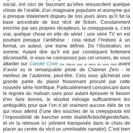
social, ont ceci de fascinant qu’elles ressuscitent quelque
chose de l’oralité, d'un imaginaire populaire et anonyme qui
a presque totalement disparu de nos jours alors qu’il fut la
base ancestrale de tout récit de fiction. Constamment
enrichie par ses propres récepteurs, la
creepypasta
a, c'est
vrai, quelque chose en elle de sériel ; une série TV en est
pourtant presque l'antithèse : cela réduit l’histoire à un
format, un auteur, une trame définie. De l’illustration, en
somme. Autant dire qu’il est par conséquent fortement
déconseillé, si vous ne connaissez pas cet univers, de vous
attarder sur
Candle Cove
avant
(ne cliquez pas, je viens de vous dire)
d’avoir vu le remarquable pilote de
Channel Zero
- le
meilleur de l’automne, peut-être. Cela vous gâcherait une
grande partie du plaisir frissonnant procuré par cette
nouvelle série horrifique. Particulièrement convaincant dans
le registre du malsain sans pour autant éprouver le besoin
d’en faire tonnes, le résultat ménage suffisamment les
ambiguïtés pour que l’on n’ait vraiment aucune idée de ce
qui nous attend (l’une des souches de la
creepypasta
est
l’impossibilité de trancher entre réalité/fiction/légende/faits,
et on la retrouve ici joliment transposée dans le choix de
placer au centre du récit un
unrelieable narrator
). C’est bien