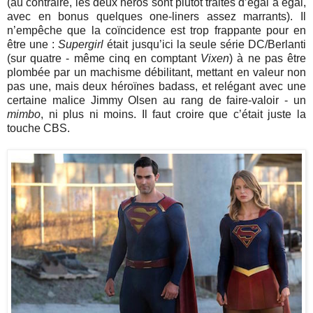
(au contraire, les deux héros sont plutôt traités d’égal à égal,
avec en bonus quelques one-liners assez marrants). Il
n’empêche que la coïncidence est trop frappante pour en
être une :
Supergirl
était jusqu’ici la seule série DC/Berlanti
(sur quatre - même cinq en comptant
Vixen
) à ne pas être
plombée par un machisme débilitant, mettant en valeur non
pas une, mais deux héroïnes badass, et relégant avec une
certaine malice Jimmy Olsen au rang de faire-valoir - un
mimbo
, ni plus ni moins. Il faut croire que c’était juste la
touche CBS.