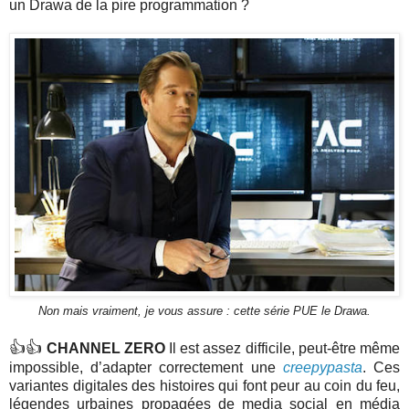
un Drawa de la pire programmation ?
Non mais vraiment, je vous assure : cette série PUE le Drawa.
👍👍
CHANNEL ZERO
Il est assez difficile, peut-être même
impossible, d’adapter correctement une
creepypasta
. Ces
variantes digitales des histoires qui font peur au coin du feu,
légendes urbaines propagées de media social en média