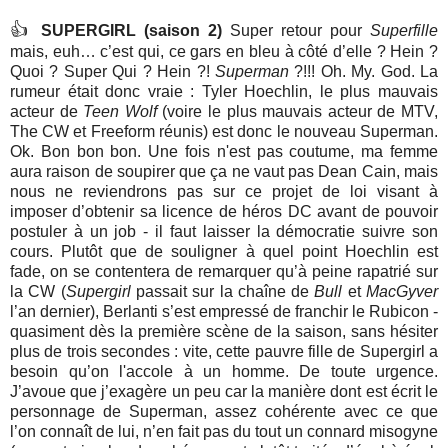
👍
SUPERGIRL (saison 2)
Super retour pour
Superfille
mais, euh… c’est qui, ce gars en bleu à côté d’elle ? Hein ?
Quoi ? Super Qui ? Hein ?!
Superman
?!!! Oh. My. God. La
rumeur était donc vraie : Tyler Hoechlin, le plus mauvais
acteur de
Teen Wolf
(voire le plus mauvais acteur de MTV,
The CW et Freeform réunis) est donc le nouveau Superman.
Ok. Bon bon bon. Une fois n'est pas coutume, ma femme
aura raison de soupirer que ça ne vaut pas Dean Cain, mais
nous ne reviendrons pas sur ce projet de loi visant à
imposer d’obtenir sa licence de héros DC avant de pouvoir
postuler à un job - il faut laisser la démocratie suivre son
cours. Plutôt que de souligner à quel point Hoechlin est
fade, on se contentera de remarquer qu’à peine rapatrié sur
la CW (
Supergirl
passait sur la chaîne de
Bull
et
MacGyver
l’an dernier), Berlanti s’est empressé de franchir le Rubicon -
quasiment dès la première scène de la saison, sans hésiter
plus de trois secondes : vite, cette pauvre fille de Supergirl a
besoin qu’on l'accole à un homme. De toute urgence.
J’avoue que j’exagère un peu car la manière dont est écrit le
personnage de Superman, assez cohérente avec ce que
l’on connaît de lui, n’en fait pas du tout un connard misogyne