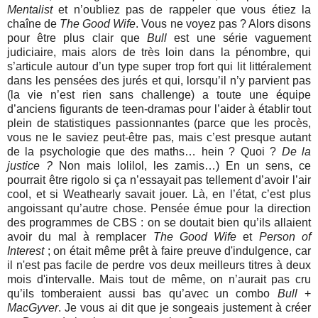
Mentalist
et n’oubliez pas de rappeler que vous étiez la
chaîne de
The Good Wife
. Vous ne voyez pas ? Alors disons
pour être plus clair que
Bull
est une série vaguement
judiciaire, mais alors de très loin dans la pénombre, qui
s’articule autour d’un type super trop fort qui lit littéralement
dans les pensées des jurés et qui, lorsqu’il n’y parvient pas
(la vie n’est rien sans challenge) a toute une équipe
d’anciens figurants de teen-dramas pour l’aider à établir tout
plein de statistiques passionnantes (parce que les procès,
vous ne le saviez peut-être pas, mais c’est presque autant
de la psychologie que des maths… hein ? Quoi ?
De la
justice ?
Non mais lolilol, les zamis…) En un sens, ce
pourrait être rigolo si ça n’essayait pas tellement d’avoir l’air
cool, et si Weathearly savait jouer. Là, en l’état, c’est plus
angoissant qu’autre chose. Pensée émue pour la direction
des programmes de CBS : on se doutait bien qu’ils allaient
avoir du mal à remplacer
The Good Wife
et
Person of
Interest
; on était même prêt à faire preuve d'indulgence, car
il n'est pas facile de perdre vos deux meilleurs titres à deux
mois d'intervalle. Mais tout de même, on n’aurait pas cru
qu’ils tomberaient aussi bas qu’avec un combo
Bull
+
MacGyver
. Je vous ai dit que je songeais justement à créer