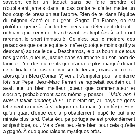
savaient coller un taquet sans se faire prendre et
n'oubliaient jamais dans le cas contraire d'aller mettre un
bon coup de pression sur l'arbitre. Rien de tel dans l'équipe
du mignon Kanté ou du gentil Sagna. En France, on est
plutôt du genre à féliciter les mecs qui défendent debout –
oubliant que ceux qui brandissent les trophées à la fin ont
rarement le short immaculé. Ce n'est pas le moindre des
paradoxes que cette équipe si naïve (quoique moins qu'il y a
deux ans) soit celle de... Deschamps, le plus bourrin de tous
nos grands joueurs, jusque dans sa tronche ou son nom de
famille. L'un des moments qui m'aura le plus marqué durant
cette finale n'a pas eu lieu sur le terrain, mais au micro :
alors qu'un Bleu (Coman ?) venait s'empaler pour la énième
fois sur Pepe, Jean-Marc Ferreri se rappelait soudain qu'il
avait été un bien meilleur joueur que commentateur et
s'écriait, probablement sans même y penser : "
Mais non !
Mais il fallait plonger, là !!!
" Tout était dit, au pays de gens
tellement occupés à s'indigner de la main (culottée) d'Eder
qu'un quart d'entre eux a probablement loupé le but une
minute plus tard. Cette équipe portugaise est profondément
antipathique, oui. Mais c'est peut-être bien pour cela qu'elle
a gagné. À quelques raisons mystiques près.