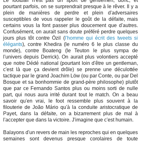
Le football n'est pas un sport de gentlemen, donc, et
pourtant parfois, on se surprendrait presque à le rêver. Il y a
plein de manières de perdre et plein d'adversaires
susceptibles de vous rappeler le goût de la défaite, mais
certains vous la font passer plus doucement que d'autres.
Confusément, on aurait sans doute préféré perdre quelques
jours plus tôt contre Özil (
l'homme qui écrit des tweets si
élégants
), contre Khedira (le numéro 6 le plus classe du
monde), contre Boateng (le Teuton le plus sympa de
l'univers depuis Derrick). On aurait plus volontiers accepté
que notre Dédé national (pourtant loin d'être un gentleman,
c'est là que ça devient drôle) se prenne une déculottée
tactique par le grand Joachim Löw (ou par Conte, ou par Del
Bosque et sa bonhommie de grand-père philosophe) plutôt
que par ce Fernando Santos plus ou moins sorti de nulle
part, qui nous aura irrité durant tout le match. On a beau
savoir qu'en vrai, le foot ressemble plus souvent à la
filouterie de João Mário qu'à la conduite aristocratique de
Payet, dans la défaite, on a bizarrement plus de mal à
l'accepter que dans la victoire. J'imagine que c'est humain.
Balayons d'un revers de main les reproches qui en quelques
semaines sont devenus presque corolaires de toute