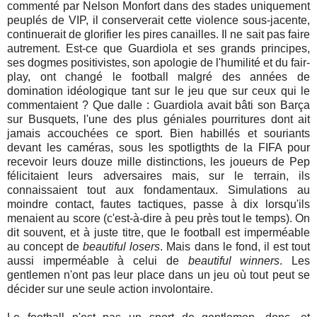
commenté par Nelson Monfort dans des stades uniquement
peuplés de VIP, il conserverait cette violence sous-jacente,
continuerait de glorifier les pires canailles. Il ne sait pas faire
autrement. Est-ce que Guardiola et ses grands principes,
ses dogmes positivistes, son apologie de l'humilité et du fair-
play, ont changé le football malgré des années de
domination idéologique tant sur le jeu que sur ceux qui le
commentaient ? Que dalle : Guardiola avait bâti son Barça
sur Busquets, l'une des plus géniales pourritures dont ait
jamais accouchées ce sport. Bien habillés et souriants
devant les caméras, sous les spotligthts de la FIFA pour
recevoir leurs douze mille distinctions, les joueurs de Pep
félicitaient leurs adversaires mais, sur le terrain, ils
connaissaient tout aux fondamentaux. Simulations au
moindre contact, fautes tactiques, passe à dix lorsqu'ils
menaient au score (c'est-à-dire à peu près tout le temps). On
dit souvent, et à juste titre, que le football est imperméable
au concept de
beautiful losers
. Mais dans le fond, il est tout
aussi imperméable à celui de
beautiful winners
. Les
gentlemen n'ont pas leur place dans un jeu où tout peut se
décider sur une seule action involontaire.