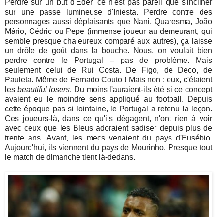
Perdre sur un but d'Eder, ce n'est pas pareil que s'incliner
sur une passe lumineuse d'Iniesta. Perdre contre des
personnages aussi déplaisants que Nani, Quaresma, João
Mário, Cédric ou Pepe (immense joueur au demeurant, qui
semble presque chaleureux comparé aux autres), ça laisse
un drôle de goût dans la bouche. Nous, on voulait bien
perdre contre le Portugal – pas de problème. Mais
seulement celui de Rui Costa. De Figo, de Deco, de
Pauleta. Même de Fernado Couto ! Mais non : eux, c'étaient
les
beautiful losers
. Du moins l'auraient-ils été si ce concept
avaient eu le moindre sens appliqué au football. Depuis
cette époque pas si lointaine, le Portugal a retenu la leçon.
Ces joueurs-là, dans ce qu'ils dégagent, n'ont rien à voir
avec ceux que les Bleus adoraient sadiser depuis plus de
trente ans. Avant, les mecs venaient du pays d'Eusébio.
Aujourd'hui, ils viennent du pays de Mourinho. Presque tout
le match de dimanche tient là-dedans.