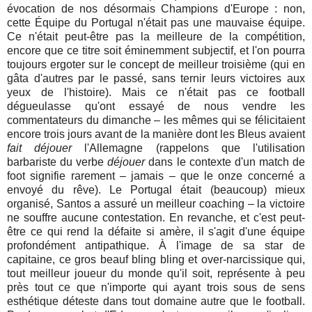
évocation de nos désormais Champions d'Europe : non,
cette Équipe du Portugal n'était pas une mauvaise équipe.
Ce n'était peut-être pas la meilleure de la compétition,
encore que ce titre soit éminemment subjectif, et l'on pourra
toujours ergoter sur le concept de meilleur troisième (qui en
gâta d'autres par le passé, sans ternir leurs victoires aux
yeux de l'histoire). Mais ce n'était pas ce football
dégueulasse qu'ont essayé de nous vendre les
commentateurs du dimanche – les mêmes qui se félicitaient
encore trois jours avant de la manière dont les Bleus avaient
fait déjouer
l'Allemagne (rappelons que l'utilisation
barbariste du verbe
déjouer
dans le contexte d'un match de
foot signifie rarement – jamais – que le onze concerné a
envoyé du rêve). Le Portugal était (beaucoup) mieux
organisé, Santos a assuré un meilleur coaching – la victoire
ne souffre aucune contestation. En revanche, et c'est peut-
être ce qui rend la défaite si amère, il s'agit d'une équipe
profondément antipathique. À l'image de sa star de
capitaine, ce gros beauf bling bling et over-narcissique qui,
tout meilleur joueur du monde qu'il soit, représente à peu
près tout ce que n'importe qui ayant trois sous de sens
esthétique déteste dans tout domaine autre que le football.