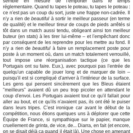
semblé en mesure de l'emporter dans le temps
réglementaire. Quand tu tapes le poteau, tu tapes le poteau :
ce n'est pas un coup du sort, juste une frappe non-cadrée. Il
n'y a rien de
beautiful
à sortir le meilleur passeur (en terme
de qualité) et le meilleur tireur de coups de pieds arrêtés si
tôt dans un match aussi tendu, obligeant ainsi ton meilleur
buteur (en stats) à les tirer lui-même – et l'empêchant donc
par conséquent de les reprendre pour les mettre au fond. Il
n'y a rien de
beautiful
à faire un remplacement poste pour
poste à un moment où, dans un match totalement verrouillé,
tout impose une réorganisation tactique (ce que les
Portugais ont su faire. Eux.), avec pourquoi pas l'entrée de
quelqu'un capable de jouer long et de marquer de loin –
puisqu'il est si compliqué d'arriver à l'intérieur de la surface.
Les gens qui pensent sincèrement que les Bleus étaient
"meilleurs" avaient dû un peu trop picoler en attendant le
coup d'envoi. Les Portugais avaient tout ce qu'il fallait pour
aller au bout, et ce qu'ils n'avaient pas, ils ont été le puiser
dans leurs tripes. C'est ironique car avant le début de la
compétition, nous étions quelques uns à déplorer que cette
Équipe de France, si sympathique sur le papier, manque
cruellement de
grinta
, de vice, de... Diarra, en fait (et encore,
on se disait déjà ça quand il était là). Une chose en amenant