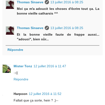
Thomas Sinaeve
13 juillet 2016 à 08:25
Moi ça m'a adoucit les choses d'écrire tout ça. La
bonne vieille catharsis ^^
Thomas Sinaeve
13 juillet 2016 à 08:25
Et la bonne vieille faute de frappe aussi...
"adouci", bien sûr...
Répondre
Mister Tonz
12 juillet 2016 à 11:47
:-((
Répondre
Harpoon
12 juillet 2016 à 11:52
Fallait que ça sorte, hein ? ;)--