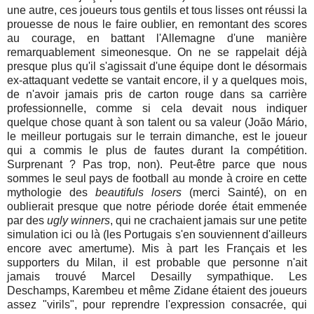
une autre, ces joueurs tous gentils et tous lisses ont réussi la
prouesse de nous le faire oublier, en remontant des scores
au courage, en battant l'Allemagne d'une manière
remarquablement simeonesque. On ne se rappelait déjà
presque plus qu'il s'agissait d'une équipe dont le désormais
ex-attaquant vedette se vantait encore, il y a quelques mois,
de n'avoir jamais pris de carton rouge dans sa carrière
professionnelle, comme si cela devait nous indiquer
quelque chose quant à son talent ou sa valeur (João Mário,
le meilleur portugais sur le terrain dimanche, est le joueur
qui a commis le plus de fautes durant la compétition.
Surprenant ? Pas trop, non). Peut-être parce que nous
sommes le seul pays de football au monde à croire en cette
mythologie des
beautifuls losers
(merci Sainté), on en
oublierait presque que notre période dorée était emmenée
par des
ugly winners
, qui ne crachaient jamais sur une petite
simulation ici ou là (les Portugais s'en souviennent d'ailleurs
encore avec amertume). Mis à part les Français et les
supporters du Milan, il est probable que personne n'ait
jamais trouvé Marcel Desailly sympathique. Les
Deschamps, Karembeu et même Zidane étaient des joueurs
assez "virils", pour reprendre l'expression consacrée, qui