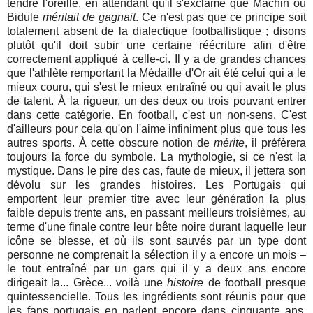
tendre l'oreille, en attendant qu'il s'exclame que Machin ou
Bidule
méritait de gagnait
. Ce n'est pas que ce principe soit
totalement absent de la dialectique footballistique ; disons
plutôt qu'il doit subir une certaine réécriture afin d'être
correctement appliqué à celle-ci. Il y a de grandes chances
que l'athlète remportant la Médaille d'Or ait été celui qui a le
mieux couru, qui s'est le mieux entraîné ou qui avait le plus
de talent. À la rigueur, un des deux ou trois pouvant entrer
dans cette catégorie. En football, c'est un non-sens. C'est
d'ailleurs pour cela qu'on l'aime infiniment plus que tous les
autres sports. À cette obscure notion de
mérite
, il préfèrera
toujours la force du symbole. La mythologie, si ce n'est la
mystique. Dans le pire des cas, faute de mieux, il jettera son
dévolu sur les grandes histoires. Les Portugais qui
emportent leur premier titre avec leur génération la plus
faible depuis trente ans, en passant meilleurs troisièmes, au
terme d'une finale contre leur bête noire durant laquelle leur
icône se blesse, et où ils sont sauvés par un type dont
personne ne comprenait la sélection il y a encore un mois –
le tout entraîné par un gars qui il y a deux ans encore
dirigeait la... Grèce... voilà une
histoire
de football presque
quintessencielle. Tous les ingrédients sont réunis pour que
les fans portugais en parlent encore dans cinquante ans.