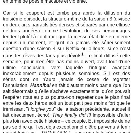
en terme de poésie macabre et violente.
Car si le couperet est tombé peu après la diffusion du
troisième épisode, la structure-même de la saison 3 (divisée
en deux arcs narratifs très denses et séparés par une ellipse
de trois années) comme l'évolution de ses personnages
tendent plutôt à confirmer que la messe était dite en interne
depuis un moment, et qu'il n'a jamais été sérieusement
question d'une saison 4 sur Netflix ou ailleurs, si ce n'est
1
dans les rêves des fans plus dévots
. Le final diffusé cette
semaine, pour n'en être pas moins ouvert, avait tout d'une
ultime conclusion, vers laquelle l'intrigue avançait
inexorablement depuis plusieurs semaines. S'il est des
séries dont on n'aura jamais de cesse de regretter
l'annulation,
Hannibal
en fait d'autant moins partie que l'on
sait désormais qu'elle s'achève exactement tel qu'on pouvait
l'espérer (tout au plus pourra-t-on regretter que le plan final
entre les deux héros soit un tout petit peu moins fort que le
frémissant "
I forgive you
" de la saison précédente, auquel il
fait directement écho).
They finally did it!
Impossible d'aller
plus loin avec cette histoire – ce couple. Et impossible de ne
pas se dire qu'il est déjà exceptionnel d'être parvenu à tenir
durant trois ans –
TROIS ANS !
– avec une telle série, aussi