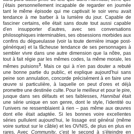
j'étais personnellement incapable de regarder en journée
tant le même épisode qui me captivait le soir venu avait
tendance à me barber à la lumière du jour. Capable de
fasciner certains, elle était sans doute tout aussi capable
d'en insupporter d'autres, avec ses conversations
philosophiques interminables, ses obsessions morbides aux
confins du dégueulasse (voir la toute dernière image post-
générique) et la fâcheuse tendance de ses personnages à
sembler vivre dans une autre dimension que la nôtre, pas
tout à fait régie par les mêmes codes, la même morale, les
3
mêmes pulsions
. Mais ce qui à n'en pas douter a rebuté
une bonne partie du public, et explique aujourd'hui sans
peine son annulation, concorde précisément à en faire une
œuvre si particulière, à laquelle on peut d'ores et déjà
promettre une destinée culte. Pour le meilleur et pour le pire,
jusque dans ses défauts et ses faiblesses,
Hannibal
était
une série unique en son genre, dont le style, l'identité ou
l'univers ne ressemblaient à rien – pas même aux œuvres
dont elle était adaptée. Si les bonnes voire excellentes
séries pullulent aujourd'hui, le lissage est général (même
voire surtout sur le câble) et les OVNIS, de plus en plus en
rares. Avec
Community
, c'est le second à s'éteindre en