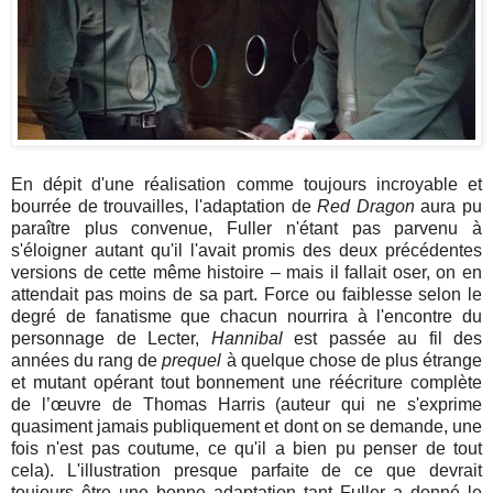
En dépit d'une réalisation comme toujours incroyable et
bourrée de trouvailles, l'adaptation de
Red Dragon
aura pu
paraître plus convenue, Fuller n'étant pas parvenu à
s'éloigner autant qu'il l'avait promis des deux précédentes
versions de cette même histoire – mais il fallait oser, on en
attendait pas moins de sa part. Force ou faiblesse selon le
degré de fanatisme que chacun nourrira à l'encontre du
personnage de Lecter,
Hannibal
est passée au fil des
années du rang de
prequel
à quelque chose de plus étrange
et mutant opérant tout bonnement une réécriture complète
de l’œuvre de Thomas Harris (auteur qui ne s'exprime
quasiment jamais publiquement et dont on se demande, une
fois n'est pas coutume, ce qu'il a bien pu penser de tout
cela). L'illustration presque parfaite de ce que devrait
toujours être une bonne adaptation tant Fuller a donné le