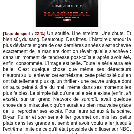
Un souffle. Une étreinte. Une chute. Et
[Taux de spoil : 22 %]
bien sûr, du sang. Beaucoup. Des litres. L'histoire d'amour la
plus déviante et gore de ces dernières années s'est achevée
exactement de la manière dont on rêvait qu'elle s'achève :
dans un moment de tendresse post-coïtale après avoir été,
enfin, consommée. L'image est belle. Toute la série aura été
belle. C'est quelque chose que même ses détracteurs
n'auront su lui enlever, cet esthétisme, cette préciosité qui en
ont fait tellement plus qu'un thriller - une œuvre unique dont
on aura peiné à dire du mal, même dans ses moments les
plus faibles. Le simple fait qu'une telle série existe (enfin,
ait
existé
), sur un grand Network de surcroît, avait quelque
chose de si miraculeux qu'on aurait eu bien mauvaise grâce
de lui reprocher ses excès. Pour leurs adieux à la scène,
Bryan Fuller et
son
serial-killer gourmet ont mis les petits
plats dans les grands et semblent avoir voulu aller jusqu'à
l'extrême limite de ce qu'il était possible de diffuser sur NBC,