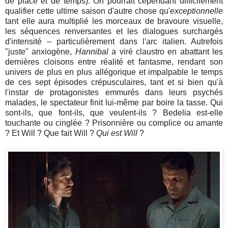
de place et de temps). On pourrait cependant difficilement
qualifier cette ultime saison d'autre chose qu'
exceptionnelle
tant elle aura multiplié les morceaux de bravoure visuelle,
les séquences renversantes et les dialogues surchargés
d'intensité – particulièrement dans l'arc italien. Autrefois
"juste" anxiogène,
Hannibal
a viré claustro en abattant les
dernières cloisons entre réalité et fantasme, rendant son
univers de plus en plus allégorique et impalpable le temps
de ces sept épisodes crépusculaires, tant et si bien qu'à
l'instar de protagonistes emmurés dans leurs psychés
malades, le spectateur finit lui-même par boire la tasse. Qui
sont-ils, que font-ils, que veulent-ils ? Bedelia est-elle
touchante ou cinglée ? Prisonnière ou complice ou amante
? Et Will ? Que fait Will ?
Qui est Will
?