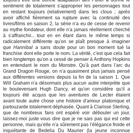
sentiment de totalement s'approprier les personnages tout
en restant toujours (relativement) dans les clous ; après
avoir affiché fièrement sa rupture avec la continuité des
livres/films en saison 2, la série n'a eu de cesse de revenir
au mythe fondateur, dont elle n'a jamais réellement cherché
à s'affranchir... tout en en étant dans le même temps si
radicalement différente qu'on se plaît presque à imaginer
que
Hannibal
a sans doute pour un bon moment tué la
franchise dont elle porte le nom. La vérité, c'est que cela fait
bien longtemps qu'on a cessé de penser à Anthony Hopkins
en entendant le nom du Monstre. Qu'à part dans l'arc du
Grand Dragon Rouge, on n'a quasiment plus jamais pensé
aux différentes versions depuis la fin de la saison 1. Que
Will Graham n'a désormais plus aucun autre interprète que
le bouleversant Hugh Dancy, et qu'on considère qu'il a
toujours été acquis que les aventures de Lecter étaient
avant toute autre chose une histoire d'amour platonique et
partouzarde totalement déphasée. Quant à Clarisse Sterling,
que de nombreux fans ont espéré voir débouler un jour,
laissez-moi juste vous dire que je ne sais pas qui est cette
personne, mais qu'elle n'a sûrement pas l'élégance froide et
inquiétante de Bedelia Du Maurier (la jeune inconnue