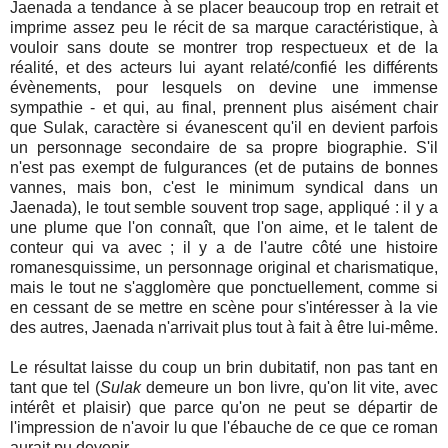
Jaenada a tendance à se placer beaucoup trop en retrait et
imprime assez peu le récit de sa marque caractéristique, à
vouloir sans doute se montrer trop respectueux et de la
réalité, et des acteurs lui ayant relaté/confié les différents
évènements, pour lesquels on devine une immense
sympathie - et qui, au final, prennent plus aisément chair
que Sulak, caractère si évanescent qu'il en devient parfois
un personnage secondaire de sa propre biographie. S'il
n'est pas exempt de fulgurances (et de putains de bonnes
vannes, mais bon, c'est le minimum syndical dans un
Jaenada), le tout semble souvent trop sage, appliqué : il y a
une plume que l'on connaît, que l'on aime, et le talent de
conteur qui va avec ; il y a de l'autre côté une histoire
romanesquissime, un personnage original et charismatique,
mais le tout ne s'agglomère que ponctuellement, comme si
en cessant de se mettre en scène pour s'intéresser à la vie
des autres, Jaenada n'arrivait plus tout à fait à être lui-même.
Le résultat laisse du coup un brin dubitatif, non pas tant en
tant que tel (
Sulak
demeure un bon livre, qu'on lit vite, avec
intérêt et plaisir) que parce qu'on ne peut se départir de
l'impression de n'avoir lu que l'ébauche de ce que ce roman
aurait pu devenir.