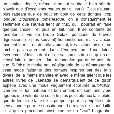
un tantinet dépité, même si on lui souhaite bien sûr de
n'avoir que d'excellents retours par ailleurs). C'est d'autant
plus rageant que de bout en bout de cette (longue, trop
longue)
biographie romanesque
, on a constamment le
sentiment que l'auteur tient un truc, qu'il pourrait en faire
quelque chose... et puis en fait, non. Il se contente de
raconter la vie de Bruno Sulak, ponctuée de brèves
digressions (le plus souvent) humoristiques, mais à aucun
moment le récit ne décolle vraiment, très factuel lorsqu'il ne
tombe pas carrément dans l'énumération d'anecdotes/
évènements/détails dont on ne sait jamais trop ce qu'on est
censé faire ni penser. Il faut reconnaître que de ce point de
vue,
Sulak
a le mérite non négligeable de se démarquer de
cette mode fatigante des romans inspirés par des faits
divers, de la même manière et avec le même talent que les
autres livres de Jaenada se démarquaient de ce qu'on
appelle avec une moue vaguement écœurée
autofiction
.
Derrière le ton hâbleur et bon enfant, on sent une vraie
rigueur, une volonté de coller le plus possible aux faits plutôt
que de tenter de faire de la péripétie pour la péripétie et du
sensationnel pour le sensationnel. Le revers de la médaille
c'est qu'en procédant ainsi, comme un "vrai" biographe,