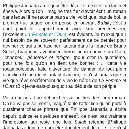
Philippe Jaenada a de quoi être déçu - si ce n'est un tantinet
énervé. Alors qu'on l'imagine très fier d'avoir écrit un roman
dans lequel il ne raconte pas sa vie, voici que, pas de bol, le
premier truc auquel on en pense en ouvrant
Sulak
, c'est à
quel point le rapprochement avec son prédécesseur,
l'excellent
La Femme et l'Ours
, est évident. Je m'explique :
nul besoin de se souvenir parfaitement de ce dernier pour
deviner ce qui a pu fasciner l'auteur dans la figure de Bruno
Sulak, braqueur, aventurier, héros beau comme un Dieu,
"
charmeur, généreux et intègre
" (pour citer la quatrième,
pour une fois qu'on en tient une bonne) : ... cette vie
rocambolesque, faite d'aventure, de danger, de tout plein
d'amitié et d'au moins autant d'amour, ce n'est jamais que la
vie que rêve secrètement de vivre le héros de
La Femme et
l'Ours
(Bix je-ne-sais-plus-quoi) au début de son périple.
Voilà qui aurait pu déboucher sur un très, très bon roman.
On ne va pas se mentir, malgré toute l'affection qu'on porte à
quasiment chaque phrase que Philippe Jaenada a écrite
1
depuis quinze et quelques années
, ce n'est pas vraiment
l'impression qui reste une fois
Sulak
refermé (Philippe
Jaenada a donc de quoi être doublement déçu - si ce n'est