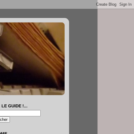
 LE GUIDE !...
OME