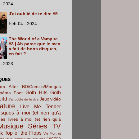
- 2024
J'ai oublié de te dire #9
Feb-04 - 2024
The World of a Vampire
#3 | Ah parce que le mec
a fait de bons disques,
en fait ?
- 2023
QUES
rs After
BD/Comics/Mangas
Golb Hits
Golb
inéma
Foot
orld
Jeux vidéo
J'ai oublié de te dire
rature
Live Me Tender
sques à moi (et rien qu'à
es livres à moi (et rien qu'à
Musique
Séries TV
Top of the Flops
lk
Vie Mort et
WGTC?
ion d'un coiffeur de province