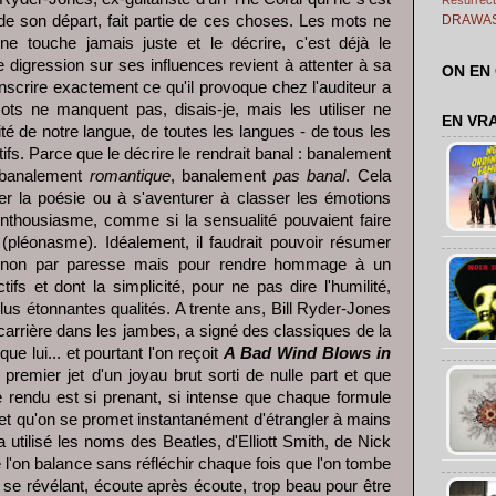
de son départ, fait partie de ces choses. Les mots ne
DRAWA
 touche jamais juste et le décrire, c'est déjà le
 digression sur ses influences revient à attenter à sa
ON EN
scrire exactement ce qu'il provoque chez l'auditeur a
ts ne manquent pas, disais-je, mais les utiliser ne
EN VR
nité de notre langue, de toutes les langues - de tous les
tifs. Parce que le décrire le rendrait banal : banalement
 banalement
romantique
, banalement
pas banal
. Cela
iver la poésie ou à s'aventurer à classer les émotions
nthousiasme, comme si la sensualité pouvaient faire
pléonasme). Idéalement, il faudrait pouvoir résumer
it, non par paresse mais pour rendre hommage à un
fs et dont la simplicité, pour ne pas dire l'humilité,
 plus étonnantes qualités. A trente ans, Bill Ryder-Jones
carrière dans les jambes, a signé des classiques de la
ue lui... et pourtant l'on reçoit
A Bad Wind Blows in
 premier jet d'un joyau brut sorti de nulle part et que
e rendu est si prenant, si intense que chaque formule
e et qu'on se promet instantanément d'étrangler à mains
 utilisé les noms des Beatles, d'Elliott Smith, de Nick
e l'on balance sans réfléchir chaque fois que l'on tombe
e se révélant, écoute après écoute, trop beau pour être