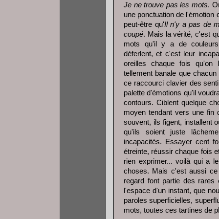
Je ne trouve pas les mots
. O
une ponctuation de l'émotion 
peut-être qu'
Il n'y a pas de 
coupé
. Mais la vérité, c'est q
mots qu'il y a de couleurs,
déferlent, et c'est leur inca
oreilles chaque fois qu'
tellement banale que chacun d
ce raccourci clavier des sentim
palette d'émotions qu'il voudr
contours. Ciblent quelque ch
moyen tendant vers une fin qu
souvent, ils figent, installe
qu'ils soient juste lâche
incapacités. Essayer cent fo
étreinte, réussir chaque fois e
rien exprimer... voilà qui a
choses. Mais c'est aussi ce q
regard font partie des rare
l'espace d'un instant, que n
paroles superficielles, superf
mots, toutes ces tartines de 