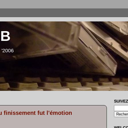
LB
 '2006
SUIVEZ
u finissement fut l'émotion
WELC