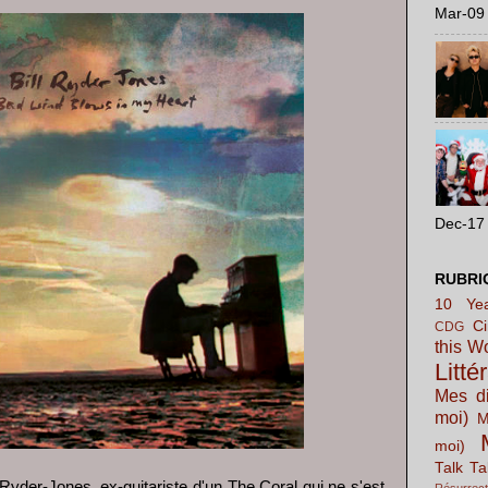
Mar-09 
Dec-17 
RUBRI
10 Yea
C
CDG
this W
Litté
Mes di
moi)
M
moi)
Talk Ta
Ryder-Jones, ex-guitariste d'un The Coral qui ne s'est
Résurrect