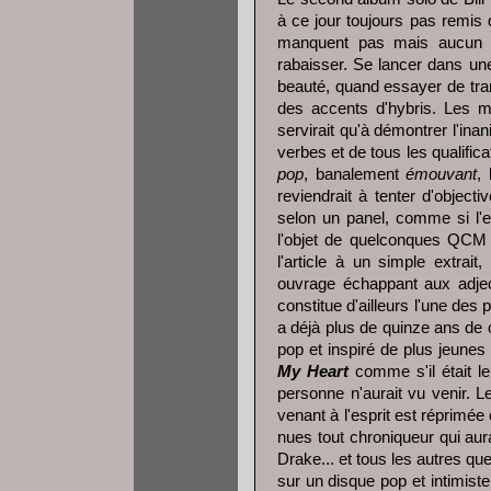
à ce jour toujours pas remis 
manquent pas mais aucun ne
rabaisser. Se lancer dans une
beauté, quand essayer de tran
des accents d'hybris. Les mo
servirait qu'à démontrer l'ina
verbes et de tous les qualifica
pop
, banalement
émouvant
,
reviendrait à tenter d'object
selon un panel, comme si l'e
l'objet de quelconques QCM (
l'article à un simple extra
ouvrage échappant aux adjecti
constitue d'ailleurs l'une des
a déjà plus de quinze ans de 
pop et inspiré de plus jeunes q
My Heart
comme s'il était le
personne n'aurait vu venir. L
venant à l'esprit est réprimé
nues tout chroniqueur qui aura
Drake... et tous les autres qu
sur un disque pop et intimist