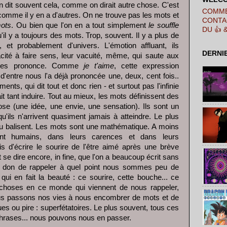
n dit souvent cela, comme on dirait autre chose. C'est
COMME
comme il y en a d'autres. On ne trouve pas les mots et
CONTA
mots
. Ou bien que l'on en a tout simplement
le souffle
DU 👍 
u'il y a toujours des mots. Trop, souvent. Il y a plus de
 et probablement d'univers. L'émotion affluant, ils
DERNI
pacité à faire sens, leur vacuité, même, qui saute aux
on les prononce. Comme
je t'aime
, cette expression
'entre nous l'a déjà prononcée une, deux, cent fois..
ents, qui dit tout et donc rien - et surtout pas l'infinie
ait tant induire. Tout au mieux, les mots définissent des
ose (une idée, une envie, une sensation). Ils sont un
'ils n'arrivent quasiment jamais à atteindre. Le plus
nt ou balisent. Les mots sont une mathématique. A moins
ment humains, dans leurs carences et dans leurs
is d'écrire le sourire de l'être aimé après une brève
t se dire encore, in fine, que l'on a beaucoup écrit sans
 le don de rappeler à quel point nous sommes peu de
ui en fait la beauté : ce sourire, cette bouche... ce
s choses en ce monde qui viennent de nous rappeler,
ous passons nos vies à nous encombrer de mots et de
lues ou pire : superfétatoires. Le plus souvent, tous ces
phrases... nous pouvons nous en passer.