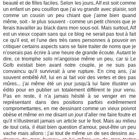
beauté et de filles faciles. Selon les jours, Alf est soit comme
un enfant un peu couillon que j'ai vu grandir avec plaisir, soit
comme un cousin un peu chiant que j'aime bien quand
même, soit - le plus souvent - comme un petit chinois que je
ferais travailler au black dans mon sous-sol. Mais surtout, Alf
est un vieux copain sans qui ce blog ne serait pas tout à fait
ce qu'il est, et l'une des très rares personnes à pouvoir en
critiquer certains aspects sans se faire traiter de noms que je
n'oserais pas écrire à une heure de grande écoute. Autant le
dire, ce triomphe solo m'angoisse même un peu, car si Le
Golb existait bien avant notre couple, je ne suis pas
convaincu qu'il survivrait à une rupture. En cinq ans, j'ai
souvent embêté Alf, lui en ai fait voir des vertes et des pas
mûres... j'ai même été un jour jusqu'à lui faire illustrer un
édito pour en publier un totalement différent le jour venu.
Pas en reste, il n'a jamais hésité à se venger en me
représentant dans des positions parfois extrêmement
compromettantes, en me dessinant comme un vieux poivrot
obèse et même en me disant un jour d'aller me faire foutre et
qu'il n'illustrerait jamais un article sur le foot. Mais au milieu
de tout cela, il était bien question d'amour, peut-être un peu
vache mais allons : j'ai tout de même un de ses dessins au-