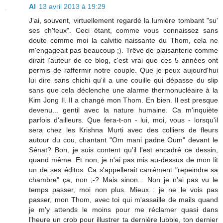
Al
13 avril 2013 à 19:29
J'ai, souvent, virtuellement regardé la lumière tombant "su'
ses ch'feux". Ceci étant, comme vous connaissez sans
doute comme moi la calvitie naissante du Thom, cela ne
m'engageait pas beaucoup ;). Trêve de plaisanterie comme
dirait l'auteur de ce blog, c'est vrai que ces 5 années ont
permis de raffermir notre couple. Que je peux aujourd'hui
lui dire sans chichi qu'il a une couille qui dépasse du slip
sans que cela déclenche une alarme thermonucléaire à la
Kim Jong Il. Il a changé mon Thom. En bien. Il est presque
devenu... gentil avec la nature humaine. Ca m'inquiète
parfois d'ailleurs. Que fera-t-on - lui, moi, vous - lorsqu'il
sera chez les Krishna Murti avec des colliers de fleurs
autour du cou, chantant "Om mani padne Oum" devant le
Sénat? Bon, je suis content qu'il l'est encadré ce dessin,
quand même. Et non, je n'ai pas mis au-dessus de mon lit
un de ses éditos. Ca s'appellerait carrément "repeindre sa
chambre" ça, non ;-? Mais sinon... Non je n'ai pas vu le
temps passer, moi non plus. Mieux : je ne le vois pas
passer, mon Thom, avec toi qui m'assaille de mails quand
je m'y attends le moins pour me réclamer quasi dans
l'heure un crob pour illustrer ta dernière lubbie, ton dernier