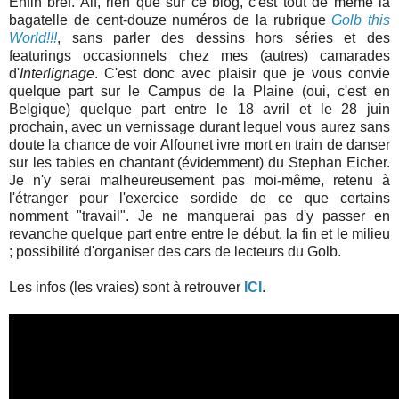
Enfin bref. Alf, rien que sur ce blog, c'est tout de même la
bagatelle de cent-douze numéros de la rubrique
Golb this
World!!!
, sans parler des dessins hors séries et des
featurings occasionnels chez mes (autres) camarades
d'
Interlignage
. C'est donc avec plaisir que je vous convie
quelque part sur le Campus de la Plaine (oui, c'est en
Belgique) quelque part entre le 18 avril et le 28 juin
prochain, avec un vernissage
durant lequel vous aurez sans
doute la chance de voir Alfounet ivre mort en train de danser
sur les tables en chantant (évidemment) du Stephan Eicher.
Je n'y serai malheureusement pas moi-même, retenu à
l'étranger pour l'exercice sordide de ce que certains
nomment "travail". Je ne manquerai pas d'y passer en
revanche quelque part entre entre le début, la fin et le milieu
; possibilité d'organiser des cars de lecteurs du Golb.
Les infos (les vraies) sont à retrouver
ICI
.