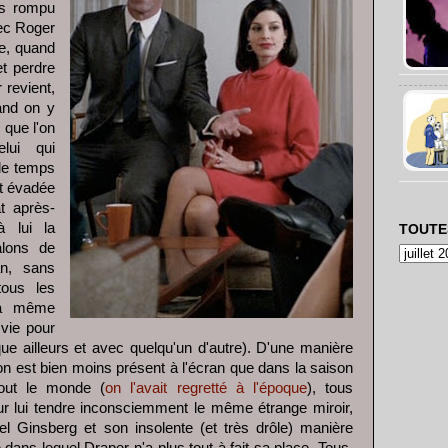
as rompu
ec Roger
ce, quand
t perdre
 revient,
uand on y
 que l'on
elui qui
 le temps
t évadée
t après-
à lui la
TOUTE
alons de
an, sans
tous les
 la même
 vie pour
ique ailleurs et avec quelqu'un d'autre). D'une manière
on est bien moins présent à l'écran que dans la saison
tout le monde (
on l'avait regretté à l'époque
), tous
ur lui tendre inconsciemment le même étrange miroir,
insberg et son insolente (et très drôle) manière