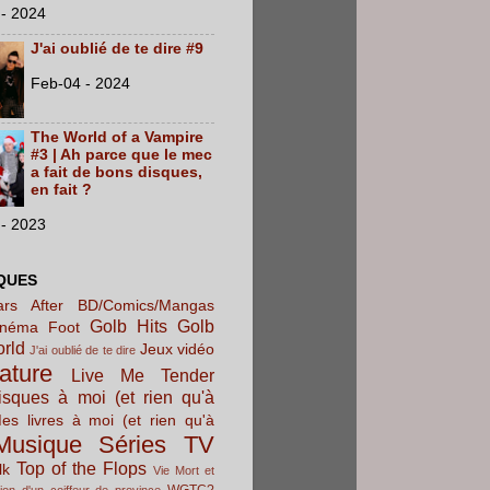
- 2024
J'ai oublié de te dire #9
Feb-04 - 2024
The World of a Vampire
#3 | Ah parce que le mec
a fait de bons disques,
en fait ?
- 2023
QUES
rs After
BD/Comics/Mangas
Golb Hits
Golb
inéma
Foot
orld
Jeux vidéo
J'ai oublié de te dire
rature
Live Me Tender
sques à moi (et rien qu'à
es livres à moi (et rien qu'à
Musique
Séries TV
Top of the Flops
lk
Vie Mort et
WGTC?
ion d'un coiffeur de province