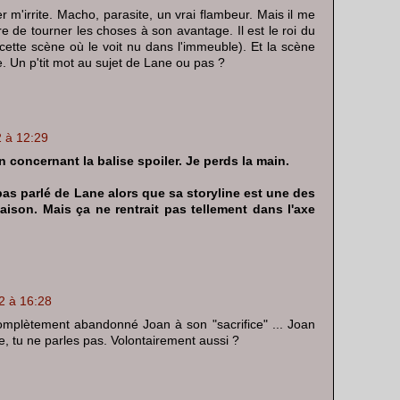
 m'irrite. Macho, parasite, un vrai flambeur. Mais il me
e de tourner les choses à son avantage. Il est le roi du
ette scène où le voit nu dans l'immeuble). Et la scène
te. Un p'tit mot au sujet de Lane ou pas ?
2 à 12:29
on concernant la balise spoiler. Je perds la main.
 pas parlé de Lane alors que sa storyline est une des
aison. Mais ça ne rentrait pas tellement dans l'axe
12 à 16:28
plètement abandonné Joan à son "sacrifice" ... Joan
, tu ne parles pas. Volontairement aussi ?