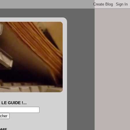
 LE GUIDE !...
OME