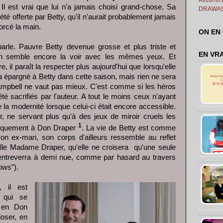
. Il est vrai que lui n'a jamais choisi grand-chose. Sa
DRAWA
été offerte par Betty, qu'il n'aurait probablement jamais
forcé la main.
ON EN
arle. Pauvre Betty devenue grosse et plus triste et
EN VR
n semble encore la voir avec les mêmes yeux. Et
, il paraît la respecter plus aujourd'hui que lorsqu'elle
a épargné à Betty dans cette saison, mais rien ne sera
mpbell ne vaut pas mieux. C'est comme si les héros
té sacrifiés par l'auteur. A tout le moins ceux n'ayant
 la modernité lorsque celui-ci était encore accessible.
r, ne servant plus qu'à des jeux de miroir cruels les
1
tiquement à Don Draper
. La vie de Betty est comme
son ex-mari, son corps d'ailleurs ressemble au reflet
lle Madame Draper, qu'elle ne croisera qu'une seule
t entreverra à demi nue, comme par hasard au travers
ows
").
, il est
, qui se
 en Don
oser, en