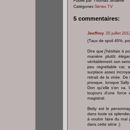
Publié par
Thomas Sinaeve
Catégories
Séries TV
5 commentaires:
Jeoffroy
20 juillet 20
(Taux de spoil 45%, pou
Dire que j'hésitais à po
manière plutôt éléga
véritablement son sens
peu regrettable car,
surplace assez incroya
retrait de la virée. D
presque, lorsque Sall
Don qu'elle s'en va. 
toujours d'une force 
magistral.
Betty est le personna
dans toute sa splendeu
à vouloir faire du mal p
dans cette série ;)