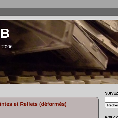
LB
 '2006
SUIVEZ
ntes et Reflets (déformés)
WELC