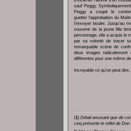
d'incarner l'avenir d'un monde
sauf Peggy. Symboliquement, 
Peggy a coupé le cordon.
guetter l’approbation du Maî
l'envoyer bouler. Jusqu'au m
souvenir de la jeune fille ti
personnage, elle a acquis le 
par sa volonté de tracer sa
remarquable scène de confro
deux images radicalement 
différentes pour une même dest
Incroyable ce qu'on peut dire,
(
1
)
Détail amusant que de cons
cinq présente le reflet de Don