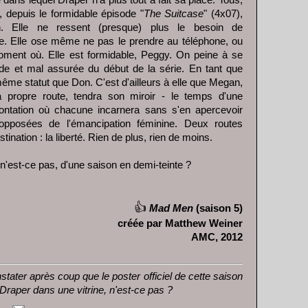
 dans lequel Draper n'a plus tout à fait sa place. Tous,
depuis le formidable épisode "
The Suitcase
" (4x07),
 Elle ne ressent (presque) plus le besoin de
tre. Elle ose même ne pas le prendre au téléphone, ou
oment où. Elle est formidable, Peggy. On peine à se
mide et mal assurée du début de la série. En tant que
même statut que Don. C'est d'ailleurs à elle que Megan,
 propre route, tendra son miroir - le temps d'une
ntation où chacune incarnera sans s'en apercevoir
opposées de l'émancipation féminine. Deux routes
ination : la liberté. Rien de plus, rien de moins.
 n'est-ce pas, d'une saison en demi-teinte ?
👍
Mad Men
(saison 5)
créée par Matthew Weiner
AMC, 2012
tater après coup que le poster officiel de cette saison
 Draper dans une vitrine, n'est-ce pas ?