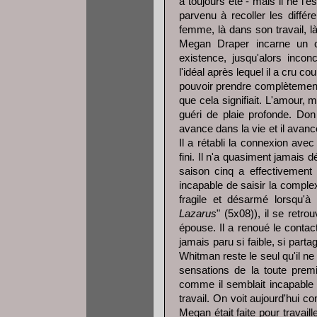
a toujours été - mais il ne l
parvenu à recoller les différ
femme, là dans son travail, 
Megan Draper incarne un c
existence, jusqu'alors incon
l'idéal après lequel il a cru 
pouvoir prendre complètement.
que cela signifiait. L'amour,
guéri de plaie profonde. D
avance dans la vie et il avanc
Il a rétabli la connexion av
fini. Il n'a quasiment jamais 
saison cinq a effectivement 
incapable de saisir la comple
fragile et désarmé lorsqu'à
Lazarus
" (5x08)), il se retro
épouse. Il a renoué le contact
jamais paru si faible, si par
Whitman reste le seul qu'il n
sensations de la toute premi
comme il semblait incapable 
travail. On voit aujourd'hui 
Megan était faite pour travaille