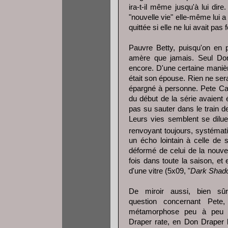
ira-t-il même jusqu'à lui dire
"nouvelle vie" elle-même lui a 
quittée si elle ne lui avait pas 
Pauvre Betty, puisqu'on en p
amère que jamais. Seul Do
encore. D'une certaine manière
était son épouse. Rien ne ser
épargné à personne. Pete Ca
du début de la série avaient é
pas su sauter dans le train de
Leurs vies semblent se dilue
renvoyant toujours, systéma
un écho lointain à celle de 
déformé de celui de la nouve
fois dans toute la saison, e
d'une vitre (5x09, "
Dark Shad
De miroir aussi, bien sûr
question concernant Pete
métamorphose peu à peu
Draper rate, en Don Draper l