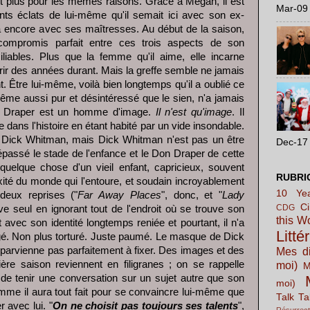
'est plus pour les mêmes raisons. Grâce à Megan, il est
Mar-09 
ents éclats de lui-même qu'il semait ici avec son ex-
là encore avec ses maîtresses. Au début de la saison,
ompromis parfait entre ces trois aspects de son
ciliables. Plus que la femme qu'il aime, elle incarne
courir des années durant. Mais la greffe semble ne jamais
 Être lui-même, voilà bien longtemps qu'il a oublié ce
 même aussi pur et désintéressé que le sien, n'a jamais
on Draper est un homme d'image.
Il n'est qu'image
. Il
e dans l'histoire en étant habité par un vide insondable.
ec Dick Whitman, mais Dick Whitman n'est pas un être
Dec-17 
dépassé le stade de l'enfance et le Don Draper de cette
quelque chose d'un vieil enfant, capricieux, souvent
RUBRI
xité du monde qui l'entoure, et soudain incroyablement
10 Yea
 deux reprises ("
Far Away Places
", donc, et "
Lady
C
CDG
uve seul en ignorant tout de l'endroit où se trouve son
this W
 avec son identité longtemps reniée et pourtant, il n'a
Litté
tagé. Non plus torturé. Juste paumé. Le masque de Dick
e parvienne pas parfaitement à fixer. Des images et des
Mes di
ère saison reviennent en filigranes ; on se rappelle
moi)
M
de tenir une conversation sur un sujet autre que son
moi)
comme il aura tout fait pour se convaincre lui-même que
Talk Ta
r avec lui. "
On ne choisit pas toujours ses talents
",
Résurrect