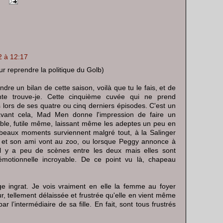
12 à 12:17
r reprendre la politique du Golb)
ndre un bilan de cette saison, voilà que tu le fais, et de
nte trouve-je. Cette cinquième cuvée qui ne prend
 lors de ses quatre ou cinq derniers épisodes. C'est un
 avant cela, Mad Men donne l'impression de faire un
ble, futile même, laissant même les adeptes un peu en
e beaux moments surviennent malgré tout, à la Salinger
y et son ami vont au zoo, ou lorsque Peggy annonce à
Il y a peu de scènes entre les deux mais elles sont
émotionnelle incroyable. De ce point vu là, chapeau
ge ingrat. Je vois vraiment en elle la femme au foyer
r, tellement délaissée et frustrée qu'elle en vient même
ar l’intermédiaire de sa fille. En fait, sont tous frustrés