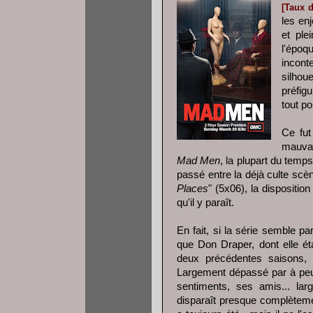
[Taux d
les en
et pl
l'époq
incont
silhou
préfigu
tout po
Ce fut
mauvai
Mad Men
, la plupart du temps
passé entre la déjà culte scèn
Places
" (5x06), la dispositio
qu'il y paraît.
En fait, si la série semble pa
que Don Draper, dont elle é
deux précédentes saisons, 
Largement dépassé par à peu 
sentiments, ses amis... lar
disparaît presque complètement