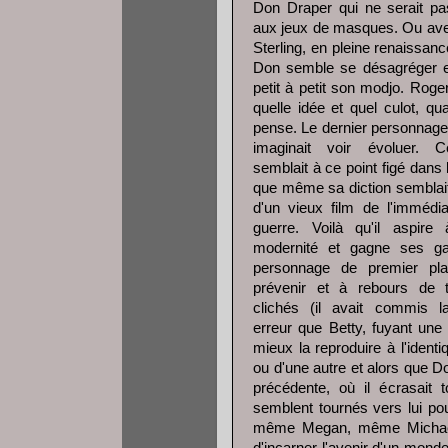
Don Draper qui ne serait p
aux jeux de masques. Ou av
Sterling, en pleine renaissan
Don semble se désagréger e
petit à petit son modjo. Roger
quelle idée et quel culot, q
pense. Le dernier personnage
imaginait voir évoluer. C
semblait à ce point figé dans
que même sa diction semblai
d'un vieux film de l'immédia
guerre. Voilà qu'il aspire 
modernité et gagne ses g
personnage de premier pl
prévenir et à rebours de 
clichés (il avait commis
erreur que Betty, fuyant une
mieux la reproduire à l'ident
ou d'une autre et alors que D
précédente, où il écrasait 
semblent tournés vers lui po
même Megan, même Michael G