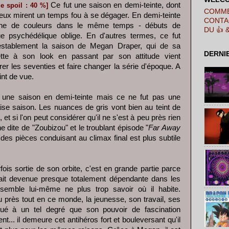
Ce fut une saison en demi-teinte, dont
e spoil : 40 %]
COMME
jeux mirent un temps fou à se dégager. En demi-teinte
CONTA
eine de couleurs dans le même temps - débuts de
DU 👍 
ue psychédélique oblige. En d'autres termes, ce fut
establement la saison de Megan Draper, qui de sa
DERNI
ette à son look en passant par son attitude vient
rer les seventies et faire changer la série d'époque. A
int de vue.
 une saison en demi-teinte mais ce ne fut pas une
se saison. Les nuances de gris vont bien au teint de
, et si l'on peut considérer qu'il ne s'est à peu près rien
e dite de "Zoubizou" et le troublant épisode "
Far Away
n des pièces conduisant au climax final est plus subtile
rfois sortie de son orbite, c'est en grande partie parce
tait devenue presque totalement dépendante dans les
semble lui-même ne plus trop savoir où il habite.
près tout en ce monde, la jeunesse, son travail, ses
gué à un tel degré que son pouvoir de fascination
... il demeure cet antihéros fort et bouleversant qu'il